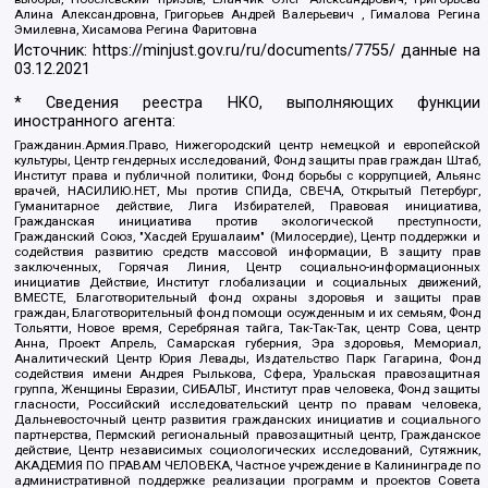
Алина Александровна, Григорьев Андрей Валерьевич , Гималова Регина
Эмилевна, Хисамова Регина Фаритовна
Источник:
https://minjust.gov.ru/ru/documents/7755/
данные на
03.12.2021
* Сведения реестра НКО, выполняющих функции
иностранного агента:
Гражданин.Армия.Право, Нижегородский центр немецкой и европейской
культуры, Центр гендерных исследований, Фонд защиты прав граждан Штаб,
Институт права и публичной политики, Фонд борьбы с коррупцией, Альянс
врачей, НАСИЛИЮ.НЕТ, Мы против СПИДа, СВЕЧА, Открытый Петербург,
Гуманитарное действие, Лига Избирателей, Правовая инициатива,
Гражданская инициатива против экологической преступности,
Гражданский Союз, "Хасдей Ерушалаим" (Милосердие), Центр поддержки и
содействия развитию средств массовой информации, В защиту прав
заключенных, Горячая Линия, Центр социально-информационных
инициатив Действие, Институт глобализации и социальных движений,
ВМЕСТЕ, Благотворительный фонд охраны здоровья и защиты прав
граждан, Благотворительный фонд помощи осужденным и их семьям, Фонд
Тольятти, Новое время, Серебряная тайга, Так-Так-Так, центр Сова, центр
Анна, Проект Апрель, Самарская губерния, Эра здоровья, Мемориал,
Аналитический Центр Юрия Левады, Издательство Парк Гагарина, Фонд
содействия имени Андрея Рылькова, Сфера, Уральская правозащитная
группа, Женщины Евразии, СИБАЛЬТ, Институт прав человека, Фонд защиты
гласности, Российский исследовательский центр по правам человека,
Дальневосточный центр развития гражданских инициатив и социального
партнерства, Пермский региональный правозащитный центр, Гражданское
действие, Центр независимых социологических исследований, Сутяжник,
АКАДЕМИЯ ПО ПРАВАМ ЧЕЛОВЕКА, Частное учреждение в Калининграде по
административной поддержке реализации программ и проектов Совета