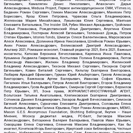
Евгеньевич, Камалягин Денис Николаевич, Апахончич Дарья
Александровна, Medusa Project, Первое антикоррупционное СМИ, VTimes.io,
Баданин Роман Сергеевич, Гликин Максим Александрович, Маняхин Петр
Борисович, Ярош Юлия Петровна, Чуракова Ольга Владимировна,
Железнова Мария Михайловна, Лукьянова Юлия Сергеевна, Маетная
Елизавета Витальевна, The Insider SIA, Рубин Михаил Аркадьевич, Гройсман
Софья Романовна, Рождественский Илья Дмитриевич, Апухтина Юлия
Владимировна, Постернак Алексей Евгеньевич, Телеканал Дождь, Петров
Степан Юрьевич, Istories fonds, Шмагун Олеся Валентиновна, Мароховская
Алеся Алексеевна, Долинина Ирина Николаевна, Шлейнов Роман Юрьевич,
Анин Роман Александрович, Великовский Дмитрий Александрович,
Альтаир 2021, Ромашки монолит, Главный редактор 2021, Вега 2021, Важные
иноагенты, Каткова Вероника Вячеславовна, Карезина Инна Павловна,
Кузьмина Людмила Гавриловна, Костылева Полина Владимировна, Лютов
Александр Иванович, Жилкин Владимир Владимирович, Жилинский
Владимир Александрович, Тихонов Михаил Сергеевич, Пискунов Сергей
Евгеньевич, Ковин Виталий Сергеевич, Кильтау Екатерина Викторовна,
Любарев Аркадий Ефимович, Гурман Юрий Альбертович, Грезев Александр
Викторович, Важенков Артем Валерьевич, Иванова София Юрьевна,
Пигалкин Илья Валерьевич, Петров Алексей Викторович, Егоров Владимир
Владимирович, Гусев Андрей Юрьевич, Смирнов Сергей Сергеевич, Верзилов
Петр Юрьевич, ЗП, Зона права, ЖУРНАЛИСТ-ИНОСТРАННЫЙ АГЕНТ,
Вольтская Татьяна Анатольевна, Клепиковская Екатерина Дмитриевна,
Сотников Даниил Владимирович, Захаров Андрей Вячеславович, Симонов
Евгений Алексеевич, Сурначева Елизавета Дмитриевна, Соловьева Елена
Анатольевна, Арапова Галина Юрьевна, Перл Роман Александрович, МЕМО,
Mason G.E.S. Anonymous Foundation, Stichting Bellingcat, Якутия – Наше
Мнение, Москоу диджитал медиа, РС-Балт, Заговора Максим
Александрович, Ветошкина Валерия Валерьевна, Павлов Иван Юрьевич,
Скворцова Елена Сергеевна, Оленичев Максим Владимирович, Как бы
инагент, Кочетков Игорь Викторович, Иркутский союз библиофилов, Честные
выборы, Нобелевский призыв, Еланчик Олег Александрович, Григорьева