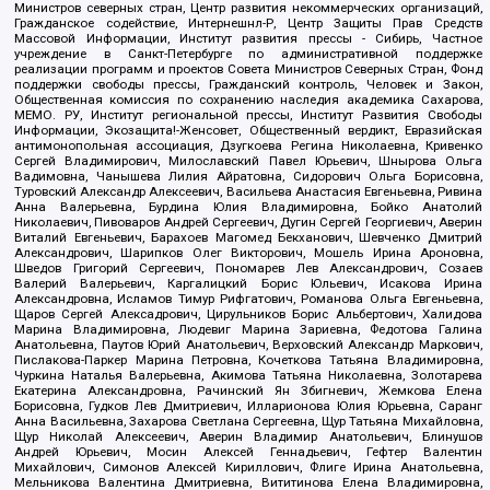
Министров северных стран, Центр развития некоммерческих организаций,
Гражданское содействие, Интернешнл-Р, Центр Защиты Прав Средств
Массовой Информации, Институт развития прессы - Сибирь, Частное
учреждение в Санкт-Петербурге по административной поддержке
реализации программ и проектов Совета Министров Северных Стран, Фонд
поддержки свободы прессы, Гражданский контроль, Человек и Закон,
Общественная комиссия по сохранению наследия академика Сахарова,
МЕМО. РУ, Институт региональной прессы, Институт Развития Свободы
Информации, Экозащита!-Женсовет, Общественный вердикт, Евразийская
антимонопольная ассоциация, Дзугкоева Регина Николаевна, Кривенко
Сергей Владимирович, Милославский Павел Юрьевич, Шнырова Ольга
Вадимовна, Чанышева Лилия Айратовна, Сидорович Ольга Борисовна,
Туровский Александр Алексеевич, Васильева Анастасия Евгеньевна, Ривина
Анна Валерьевна, Бурдина Юлия Владимировна, Бойко Анатолий
Николаевич, Пивоваров Андрей Сергеевич, Дугин Сергей Георгиевич, Аверин
Виталий Евгеньевич, Барахоев Магомед Бекханович, Шевченко Дмитрий
Александрович, Шарипков Олег Викторович, Мошель Ирина Ароновна,
Шведов Григорий Сергеевич, Пономарев Лев Александрович, Созаев
Валерий Валерьевич, Каргалицкий Борис Юльевич, Исакова Ирина
Александровна, Исламов Тимур Рифгатович, Романова Ольга Евгеньевна,
Щаров Сергей Алексадрович, Цирульников Борис Альбертович, Халидова
Марина Владимировна, Людевиг Марина Зариевна, Федотова Галина
Анатольевна, Паутов Юрий Анатольевич, Верховский Александр Маркович,
Пислакова-Паркер Марина Петровна, Кочеткова Татьяна Владимировна,
Чуркина Наталья Валерьевна, Акимова Татьяна Николаевна, Золотарева
Екатерина Александровна, Рачинский Ян Збигневич, Жемкова Елена
Борисовна, Гудков Лев Дмитриевич, Илларионова Юлия Юрьевна, Саранг
Анна Васильевна, Захарова Светлана Сергеевна, Щур Татьяна Михайловна,
Щур Николай Алексеевич, Аверин Владимир Анатольевич, Блинушов
Андрей Юрьевич, Мосин Алексей Геннадьевич, Гефтер Валентин
Михайлович, Симонов Алексей Кириллович, Флиге Ирина Анатольевна,
Мельникова Валентина Дмитриевна, Вититинова Елена Владимировна,