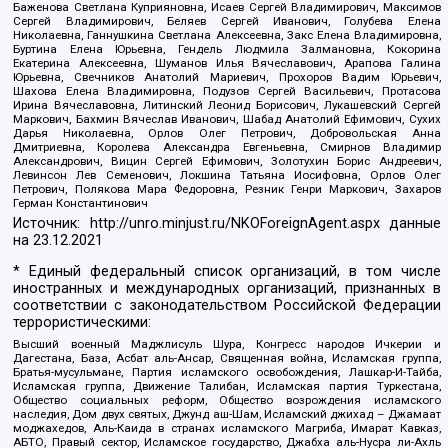
Баженова Светлана Куприяновна, Исаев Сергей Владимирович, Максимов
Сергей Владимирович, Беляев Сергей Иванович, Голубева Елена
Николаевна, Ганнушкина Светлана Алексеевна, Закс Елена Владимировна,
Буртина Елена Юрьевна, Гендель Людмила Залмановна, Кокорина
Екатерина Алексеевна, Шуманов Илья Вячеславович, Арапова Галина
Юрьевна, Свечников Анатолий Мариевич, Прохоров Вадим Юрьевич,
Шахова Елена Владимировна, Подузов Сергей Васильевич, Протасова
Ирина Вячеславовна, Литинский Леонид Борисович, Лукашевский Сергей
Маркович, Бахмин Вячеслав Иванович, Шабад Анатолий Ефимович, Сухих
Дарья Николаевна, Орлов Олег Петрович, Добровольская Анна
Дмитриевна, Королева Александра Евгеньевна, Смирнов Владимир
Александрович, Вицин Сергей Ефимович, Золотухин Борис Андреевич,
Левинсон Лев Семенович, Локшина Татьяна Иосифовна, Орлов Олег
Петрович, Полякова Мара Федоровна, Резник Генри Маркович, Захаров
Герман Константинович
Источник:
http://unro.minjust.ru/NKOForeignAgent.aspx
данные
на
23.12.2021
* Единый федеральный список организаций, в том числе
иностранных и международных организаций, признанных в
соответствии с законодательством Российской Федерации
террористическими:
Высший военный Маджлисуль Шура, Конгресс народов Ичкерии и
Дагестана, База, Асбат аль-Ансар, Священная война, Исламская группа,
Братья-мусульмане, Партия исламского освобождения, Лашкар-И-Тайба,
Исламская группа, Движение Талибан, Исламская партия Туркестана,
Общество социальных реформ, Общество возрождения исламского
наследия, Дом двух святых, Джунд аш-Шам, Исламский джихад – Джамаат
моджахедов, Аль-Каида в странах исламского Магриба, Имарат Кавказ,
АБТО, Правый сектор, Исламское государство, Джабха аль-Нусра ли-Ахль