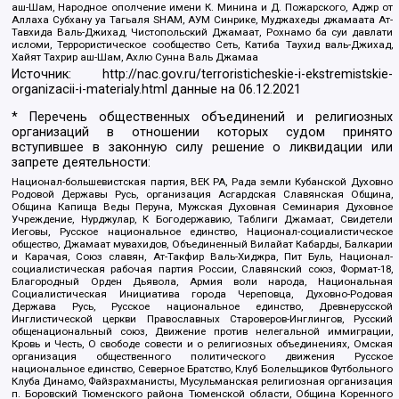
аш-Шам, Народное ополчение имени К. Минина и Д. Пожарского, Аджр от
Аллаха Субхану уа Тагьаля SHAM, АУМ Синрике, Муджахеды джамаата Ат-
Тавхида Валь-Джихад, Чистопольский Джамаат, Рохнамо ба суи давлати
исломи, Террористическое сообщество Сеть, Катиба Таухид валь-Джихад,
Хайят Тахрир аш-Шам, Ахлю Сунна Валь Джамаа
Источник:
http://nac.gov.ru/terroristicheskie-i-ekstremistskie-
organizacii-i-materialy.html
данные на
06.12.2021
* Перечень общественных объединений и религиозных
организаций в отношении которых судом принято
вступившее в законную силу решение о ликвидации или
запрете деятельности:
Национал-большевистская партия, ВЕК РА, Рада земли Кубанской Духовно
Родовой Державы Русь, организация Асгардская Славянская Община,
Община Капища Веды Перуна, Мужская Духовная Семинария Духовное
Учреждение, Нурджулар, К Богодержавию, Таблиги Джамаат, Свидетели
Иеговы, Русское национальное единство, Национал-социалистическое
общество, Джамаат мувахидов, Объединенный Вилайат Кабарды, Балкарии
и Карачая, Союз славян, Ат-Такфир Валь-Хиджра, Пит Буль, Национал-
социалистическая рабочая партия России, Славянский союз, Формат-18,
Благородный Орден Дьявола, Армия воли народа, Национальная
Социалистическая Инициатива города Череповца, Духовно-Родовая
Держава Русь, Русское национальное единство, Древнерусской
Инглистической церкви Православных Староверов-Инглингов, Русский
общенациональный союз, Движение против нелегальной иммиграции,
Кровь и Честь, О свободе совести и о религиозных объединениях, Омская
организация общественного политического движения Русское
национальное единство, Северное Братство, Клуб Болельщиков Футбольного
Клуба Динамо, Файзрахманисты, Мусульманская религиозная организация
п. Боровский Тюменского района Тюменской области, Община Коренного