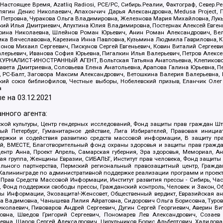
 Настоящее Время, Azatliq Radiosi, PCE/PC, Сибирь.Реалии, Фактограф, Север
ягин Денис Николаевич, Апахончич Дарья Александровна, Medusa Project, П
етровна, Чуракова Ольга Владимировна, Железнова Мария Михайловна, Лукьян
й Илья Дмитриевич, Апухтина Юлия Владимировна, Постернак Алексей Евгеньев
рина Николаевна, Шлейнов Роман Юрьевич, Анин Роман Александрович, Вел
оника Вячеславовна, Карезина Инна Павловна, Кузьмина Людмила Гавриловна
ов Михаил Сергеевич, Пискунов Сергей Евгеньевич, Ковин Виталий Сергеевич
алерьевич, Иванова София Юрьевна, Пигалкин Илья Валерьевич, Петров Алексе
а, ЖУРНАЛИСТ-ИНОСТРАННЫЙ АГЕНТ, Вольтская Татьяна Анатольевна, Клепиков
авета Дмитриевна, Соловьева Елена Анатольевна, Арапова Галина Юрьевна, П
иа, РС-Балт, Заговора Максим Александрович, Ветошкина Валерия Валерьевна
ский союз библиофилов, Честные выборы, Нобелевский призыв, Еланчик Олег
а
е на
03.12.2021
нного агента:
ой культуры, Центр гендерных исследований, Фонд защиты прав граждан Шта
 Петербург, Гуманитарное действие, Лига Избирателей, Правовая инициат
держки и содействия развитию средств массовой информации, В защиту п
ий, ВМЕСТЕ, Благотворительный фонд охраны здоровья и защиты прав граж
, центр Анна, Проект Апрель, Самарская губерния, Эра здоровья, Мемориал,
я группа, Женщины Евразии, СИБАЛЬТ, Институт прав человека, Фонд защиты 
льного партнерства, Пермский региональный правозащитный центр, Граждан
лининграде по административной поддержке реализации программ и проекто
 Прав Средств Массовой Информации, Институт развития прессы - Сибирь, Ча
, Фонд поддержки свободы прессы, Гражданский контроль, Человек и Закон, 
оды Информации, Экозащита!-Женсовет, Общественный вердикт, Евразийская а
 Вадимовна, Чанышева Лилия Айратовна, Сидорович Ольга Борисовна, Туровс
олаевич, Пивоваров Андрей Сергеевич, Дугин Сергей Георгиевич, Аверин В
вна, Шведов Григорий Сергеевич, Пономарев Лев Александрович, Созаев
евна, Щаров Сергей Алексадрович, Цирульников Борис Альбертович, Халидо