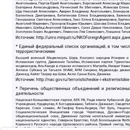
Анатольевна, Паутов Юрий Анатольевич, Верховский Александр Марк
Екатерина Александровна, Рачинский Ян Збигневич, Жемкова Елена 
Щур Николай Алексеевич, Аверин Владимир Анатольевич, Блинушов 
Валентина Дмитриевна, Вититинова Елена Владимировна, Баженов
Ганнушкина Светлана Алексеевна, Закс Елена Владимировна, Буртин
Анатолий Мариевич, Прохоров Вадим Юрьевич, Шахова Елена Владими
Иванович, Шабад Анатолий Ефимович, Сухих Дарья Николаевна, Орл
Золотухин Борис Андреевич, Левинсон Лев Семенович, Локшина Тать
Источник:
http://unro.minjust.ru/NKOForeignAgent.aspx
дан
* Единый федеральный список организаций, в том чис
террористическими:
Высший военный Маджлисуль Шура, Конгресс народов Ичкерии и Да
Исламская группа, Движение Талибан, Исламская партия Туркест
моджахедов, Аль-Каида в странах исламского Магриба, Имарат Кавка
Аллаха Субхану уа Тагьаля SHAM, АУМ Синрике, Муджахеды джамаа
Джихад, Хайят Тахрир аш-Шам, Ахлю Сунна Валь Джамаа
Источник:
http://nac.gov.ru/terroristicheskie-i-ekstremistskie
* Перечень общественных объединений и религиозных
деятельности:
Национал-большевистская партия, ВЕК РА, Рада земли Кубанской 
Учреждение, Нурджулар, К Богодержавию, Таблиги Джамаат, Свидете
Карачая, Союз славян, Ат-Такфир Валь-Хиджра, Пит Буль, Нацио
Социалистическая Инициатива города Череповца, Духовно-Родо
общенациональный союз, Движение против нелегальной иммиграц
национальное единство, Северное Братство, Клуб Болельщиков Фу
Коренного Русского народа Щелковского района, Правый сектор, Ук
Белый Крест, Misanthropic division, Религиозное объединение пос