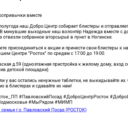
копривычки вместе
олугода наш Добро.Центр собирает блистеры и отправляет
 В минувшие выходные наш волонтёр Надежда вместе с д
з отвезли собранное вторсырьё в пункт в Ногинске.
те присоединиться к акции и принести свои блистеры к н
шем Центре "Росток" по средам с 17.00 до 19.00.
вская д.59 (одноэтажная пристройка к жилому дому, вход 
тив детской площадки).
ли у вас остались ненужные таблетки, не выкидывайте их.
о в блистерах и сдавайте их нам!
сток_ПП #ПавловскийПосад #ДоброЦентрРосток #Добро
Подмосковья #МыРядом #МИМП
семьи г.о. Павловский Посад (РОСТОК)