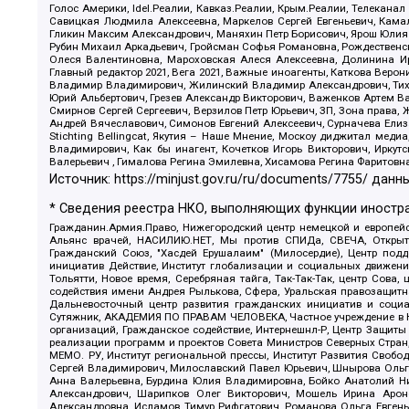
Голос Америки, Idel.Реалии, Кавказ.Реалии, Крым.Реалии, Телеканал
Савицкая Людмила Алексеевна, Маркелов Сергей Евгеньевич, Камал
Гликин Максим Александрович, Маняхин Петр Борисович, Ярош Юлия П
Рубин Михаил Аркадьевич, Гройсман Софья Романовна, Рождественски
Олеся Валентиновна, Мароховская Алеся Алексеевна, Долинина И
Главный редактор 2021, Вега 2021, Важные иноагенты, Каткова Вер
Владимир Владимирович, Жилинский Владимир Александрович, Тихон
Юрий Альбертович, Грезев Александр Викторович, Важенков Артем В
Смирнов Сергей Сергеевич, Верзилов Петр Юрьевич, ЗП, Зона прав
Андрей Вячеславович, Симонов Евгений Алексеевич, Сурначева Елиз
Stichting Bellingcat, Якутия – Наше Мнение, Москоу диджитал мед
Владимирович, Как бы инагент, Кочетков Игорь Викторович, Иркут
Валерьевич , Гималова Регина Эмилевна, Хисамова Регина Фаритовн
Источник:
https://minjust.gov.ru/ru/documents/7755/
данны
* Сведения реестра НКО, выполняющих функции иностра
Гражданин.Армия.Право, Нижегородский центр немецкой и европейск
Альянс врачей, НАСИЛИЮ.НЕТ, Мы против СПИДа, СВЕЧА, Открытый
Гражданский Союз, "Хасдей Ерушалаим" (Милосердие), Центр под
инициатив Действие, Институт глобализации и социальных движен
Тольятти, Новое время, Серебряная тайга, Так-Так-Так, центр Сова
содействия имени Андрея Рылькова, Сфера, Уральская правозащитна
Дальневосточный центр развития гражданских инициатив и социа
Сутяжник, АКАДЕМИЯ ПО ПРАВАМ ЧЕЛОВЕКА, Частное учреждение в Ка
организаций, Гражданское содействие, Интернешнл-Р, Центр Защиты
реализации программ и проектов Совета Министров Северных Стран
МЕМО. РУ, Институт региональной прессы, Институт Развития Своб
Сергей Владимирович, Милославский Павел Юрьевич, Шнырова Ольга
Анна Валерьевна, Бурдина Юлия Владимировна, Бойко Анатолий Ник
Александрович, Шарипков Олег Викторович, Мошель Ирина Ароно
Александровна, Исламов Тимур Рифгатович, Романова Ольга Евгень