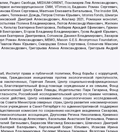
.Реалии, Радио Свобода, MEDIUM-ORIENT, Пономарев Лев Александрович,
ервое антикоррупционное СМИ, VTimes.io, Баданин Роман Сергеевич,
ова Юлия Сергеевна, Маетная Елизавета Витальевна, The Insider SIA,
ич, Телеканал Дождь, Петров Степан Юрьевич, Istories fonds, Шмагун
иковский Дмитрий Александрович, Альтаир 2021, Ромашки монолит,
, Костылева Полина Владимировна, Лютов Александр Иванович, Жилкин
, Кильтау Екатерина Викторовна, Любарев Аркадий Ефимович, Гурман
й Викторович, Егоров Владимир Владимирович, Гусев Андрей Юрьевич,
ская Екатерина Дмитриевна, Сотников Даниил Владимирович, Захаров
ерл Роман Александрович, МЕМО, Mason G.E.S. Anonymous Foundation,
, Павлов Иван Юрьевич, Скворцова Елена Сергеевна, Оленичев Максим
 Александрович, Григорьева Алина Александровна, Григорьев Андрей
б, Институт права и публичной политики, Фонд борьбы с коррупцией,
ива, Гражданская инициатива против экологической преступности,
рав заключенных, Горячая Линия, Центр социально-информационных
дан, Благотворительный фонд помощи осужденным и их семьям, Фонд
 Аналитический Центр Юрия Левады, Издательство Парк Гагарина, Фонд
гласности, Российский исследовательский центр по правам человека,
ское действие, Центр независимых социологических исследований,
в Совета Министров северных стран, Центр развития некоммерческих
стное учреждение в Санкт-Петербурге по административной поддержке
Общественная комиссия по сохранению наследия академика Сахарова,
нтимонопольная ассоциация, Дзугкоева Регина Николаевна, Кривенко
кий Александр Алексеевич, Васильева Анастасия Евгеньевна, Ривина
италий Евгеньевич, Барахоев Магомед Бекханович, Шевченко Дмитрий
 Валерий Валерьевич, Каргалицкий Борис Юльевич, Исакова Ирина
ва Марина Владимировна, Людевиг Марина Зариевна, Федотова Галина