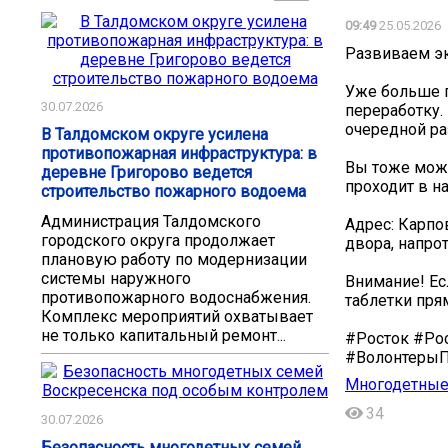
09:49
25.05.2026
Развиваем э
Уже больше п
30.07.2026
переработку.
очередной ра
В Талдомском округе усилена
противопожарная инфраструктура: в
Вы тоже може
деревне Григорово ведется
проходит в на
строительство пожарного водоема
Администрация Талдомского
Адрес: Карпо
городского округа продолжает
двора, напро
плановую работу по модернизации
системы наружного
Внимание! Ес
противопожарного водоснабжения.
таблетки прям
Комплекс мероприятий охватывает
не только капитальный ремонт...
#Росток #Ро
#Волонтеры
Многодетные 
34
30.07.2026
Безопасность многодетных семей