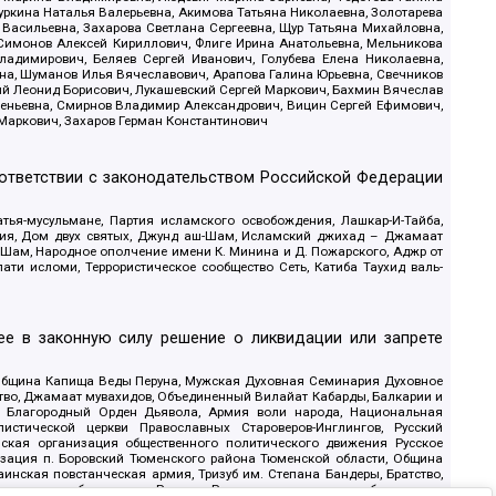
уркина Наталья Валерьевна, Акимова Татьяна Николаевна, Золотарева
 Васильевна, Захарова Светлана Сергеевна, Щур Татьяна Михайловна,
 Симонов Алексей Кириллович, Флиге Ирина Анатольевна, Мельникова
адимирович, Беляев Сергей Иванович, Голубева Елена Николаевна,
вна, Шуманов Илья Вячеславович, Арапова Галина Юрьевна, Свечников
ий Леонид Борисович, Лукашевский Сергей Маркович, Бахмин Вячеслав
геньевна, Смирнов Владимир Александрович, Вицин Сергей Ефимович,
 Маркович, Захаров Герман Константинович
оответствии с законодательством Российской Федерации
тья-мусульмане, Партия исламского освобождения, Лашкар-И-Тайба,
дия, Дом двух святых, Джунд аш-Шам, Исламский джихад – Джамаат
ш-Шам, Народное ополчение имени К. Минина и Д. Пожарского, Аджр от
и исломи, Террористическое сообщество Сеть, Катиба Таухид валь-
е в законную силу решение о ликвидации или запрете
 Община Капища Веды Перуна, Мужская Духовная Семинария Духовное
ство, Джамаат мувахидов, Объединенный Вилайат Кабарды, Балкарии и
18, Благородный Орден Дьявола, Армия воли народа, Национальная
истической церкви Православных Староверов-Инглингов, Русский
ская организация общественного политического движения Русское
изация п. Боровский Тюменского района Тюменской области, Община
инская повстанческая армия, Тризуб им. Степана Бандеры, Братство,
олитическое объединение Русские, Русское национальное объединение