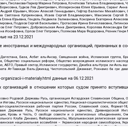
ович, Пислакова-Паркер Марина Петровна, Кочеткова Татьяна Владимировна, Ч
Борисовна, Гудков Лев Дмитриевич, Илларионова Юлия Юрьевна, Саранг Анна
Андрей Юрьевич, Мосин Алексей Геннадьевич, Гефтер Валентин Михайлович,
а Светлана Куприяновна, Исаев Сергей Владимирович, Максимов Сергей Вл
а Елена Юрьевна, Гендель Людмила Залмановна, Кокорина Екатерина Алексее
ровна, Подузов Сергей Васильевич, Протасова Ирина Вячеславовна, Литинск
ов Олег Петрович, Добровольская Анна Дмитриевна, Королева Александра Ев
яна Иосифовна, Орлов Олег Петрович, Полякова Мара Федоровна, Резник Генри
ные на
23.12.2021
ле иностранных и международных организаций, признанных в с
гестана, База, Асбат аль-Ансар, Священная война, Исламская группа, Бра
ана, Общество социальных реформ, Общество возрождения исламского насле
з, АБТО, Правый сектор, Исламское государство, Джабха аль-Нусра ли-Ахль а
та Ат-Тавхида Валь-Джихад, Чистопольский Джамаат, Рохнамо ба суи давлат
-organizacii-i-materialy.html
данные на
06.12.2021
 организаций в отношении которых судом принято вступивше
Духовно Родовой Державы Русь, организация Асгардская Славянская Община,
ли Иеговы, Русское национальное единство, Национал-социалистическое обще
нал-социалистическая рабочая партия России, Славянский союз, Формат-
вая Держава Русь, Русское национальное единство, Древнерусской Ингл
ии, Кровь и Честь, О свободе совести и о религиозных объединениях, Ом
тбольного Клуба Динамо, Файзрахманисты, Мусульманская религиозная орган
раинская национальная ассамблея – Украинская народная самооборона, Укра
ледователей инглиизма, Народная Социальная Инициатива, TulaSkins, Этноп