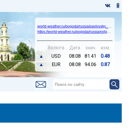
world-weather.ru/pogoda/russia/pavlovsky_posad/14days/
https://world-weather.ru/pogoda/russia/volgograd/
Валюта
Дата
знач.
изм.
▲
USD
08.08
81.41
0.48
▲
EUR
08.08
94.06
0.87