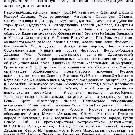
вступившее в законную силу решение о ликвидации или
запрете деятельности:
Национал-большевистская партия, ВЕК РА, Рада земли Кубанской Духовно
Родовой Державы Русь, организация Асгардская Славянская Община,
Община Капища Веды Перуна, Мужская Духовная Семинария Духовное
Учреждение, Нурджулар, К Богодержавию, Таблиги Джамаат, Свидетели
Иеговы, Русское национальное единство, Национал-социалистическое
общество, Джамаат мувахидов, Объединенный Вилайат Кабарды, Балкарии
и Карачая, Союз славян, Ат-Такфир Валь-Хиджра, Пит Буль, Национал-
социалистическая рабочая партия России, Славянский союз, Формат-18,
Благородный Орден Дьявола, Армия воли народа, Национальная
Социалистическая Инициатива города Череповца, Духовно-Родовая
Держава Русь, Русское национальное единство, Древнерусской
Инглистической церкви Православных Староверов-Инглингов, Русский
общенациональный союз, Движение против нелегальной иммиграции,
Кровь и Честь, О свободе совести и о религиозных объединениях, Омская
организация общественного политического движения Русское
национальное единство, Северное Братство, Клуб Болельщиков Футбольного
Клуба Динамо, Файзрахманисты, Мусульманская религиозная организация
п. Боровский Тюменского района Тюменской области, Община Коренного
Русского народа Щелковского района, Правый сектор, Украинская
национальная ассамблея – Украинская народная самооборона,
Украинская повстанческая армия, Тризуб им. Степана Бандеры, Братство,
Белый Крест, Misanthropic division, Религиозное объединение
последователей инглиизма, Народная Социальная Инициатива, TulaSkins,
Этнополитическое объединение Русские, Русское национальное
объединение Атака, Мечеть Мирмамеда, Община Коренного Русского
народа г. Астрахани, ВОЛЯ, Меджлис крымскотатарского народа, Рубеж
Севера, ТОЙС, О противодействии экстремистской деятельности,
РЕВТАТПОД, Артподготовка, Штольц, В честь иконы Божией Матери
Державная, Сектор 16, Независимость, Фирма, Молодежная правозащитная
группа МПГ, Курсом Правды и Единения, Каракольская инициативная