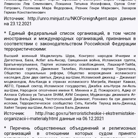
Левинсон Лев Семенович, Локшина Татьяна Иосифовна, Орлов Олег
Петрович, Полякова Мара Федоровна, Резник Генри Маркович, Захаров
Герман Константинович
Источник:
http://unro.minjust.ru/NKOForeignAgent.aspx
данные
на
23.12.2021
* Единый федеральный список организаций, в том числе
иностранных и международных организаций, признанных в
соответствии с законодательством Российской Федерации
террористическими:
Высший военный Маджлисуль Шура, Конгресс народов Ичкерии и
Дагестана, База, Асбат аль-Ансар, Священная война, Исламская группа,
Братья-мусульмане, Партия исламского освобождения, Лашкар-И-Тайба,
Исламская группа, Движение Талибан, Исламская партия Туркестана,
Общество социальных реформ, Общество возрождения исламского
наследия, Дом двух святых, Джунд аш-Шам, Исламский джихад – Джамаат
моджахедов, Аль-Каида в странах исламского Магриба, Имарат Кавказ,
АБТО, Правый сектор, Исламское государство, Джабха аль-Нусра ли-Ахль
аш-Шам, Народное ополчение имени К. Минина и Д. Пожарского, Аджр от
Аллаха Субхану уа Тагьаля SHAM, АУМ Синрике, Муджахеды джамаата Ат-
Тавхида Валь-Джихад, Чистопольский Джамаат, Рохнамо ба суи давлати
исломи, Террористическое сообщество Сеть, Катиба Таухид валь-Джихад,
Хайят Тахрир аш-Шам, Ахлю Сунна Валь Джамаа
Источник:
http://nac.gov.ru/terroristicheskie-i-ekstremistskie-
organizacii-i-materialy.html
данные на
06.12.2021
* Перечень общественных объединений и религиозных
организаций в отношении которых судом принято