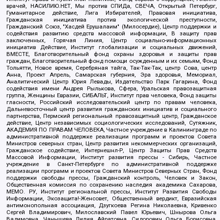
врачей, НАСИЛИЮ.НЕТ, Мы против СПИДа, СВЕЧА, Открытый Петербург,
Гуманитарное действие, Лига Избирателей, Правовая инициатива,
Гражданская инициатива против экологической преступности,
Гражданский Союз, "Хасдей Ерушалаим" (Милосердие), Центр поддержки и
содействия развитию средств массовой информации, В защиту прав
заключенных, Горячая Линия, Центр социально-информационных
инициатив Действие, Институт глобализации и социальных движений,
ВМЕСТЕ, Благотворительный фонд охраны здоровья и защиты прав
граждан, Благотворительный фонд помощи осужденным и их семьям, Фонд
Тольятти, Новое время, Серебряная тайга, Так-Так-Так, центр Сова, центр
Анна, Проект Апрель, Самарская губерния, Эра здоровья, Мемориал,
Аналитический Центр Юрия Левады, Издательство Парк Гагарина, Фонд
содействия имени Андрея Рылькова, Сфера, Уральская правозащитная
группа, Женщины Евразии, СИБАЛЬТ, Институт прав человека, Фонд защиты
гласности, Российский исследовательский центр по правам человека,
Дальневосточный центр развития гражданских инициатив и социального
партнерства, Пермский региональный правозащитный центр, Гражданское
действие, Центр независимых социологических исследований, Сутяжник,
АКАДЕМИЯ ПО ПРАВАМ ЧЕЛОВЕКА, Частное учреждение в Калининграде по
административной поддержке реализации программ и проектов Совета
Министров северных стран, Центр развития некоммерческих организаций,
Гражданское содействие, Интернешнл-Р, Центр Защиты Прав Средств
Массовой Информации, Институт развития прессы - Сибирь, Частное
учреждение в Санкт-Петербурге по административной поддержке
реализации программ и проектов Совета Министров Северных Стран, Фонд
поддержки свободы прессы, Гражданский контроль, Человек и Закон,
Общественная комиссия по сохранению наследия академика Сахарова,
МЕМО. РУ, Институт региональной прессы, Институт Развития Свободы
Информации, Экозащита!-Женсовет, Общественный вердикт, Евразийская
антимонопольная ассоциация, Дзугкоева Регина Николаевна, Кривенко
Сергей Владимирович, Милославский Павел Юрьевич, Шнырова Ольга
Вадимовна, Чанышева Лилия Айратовна, Сидорович Ольга Борисовна,