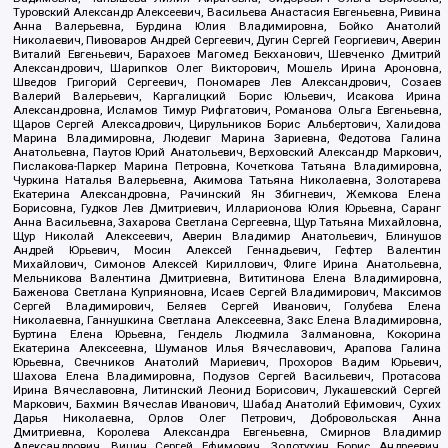
Туровский Александр Алексеевич, Васильева Анастасия Евгеньевна, Ривина
Анна Валерьевна, Бурдина Юлия Владимировна, Бойко Анатолий
Николаевич, Пивоваров Андрей Сергеевич, Дугин Сергей Георгиевич, Аверин
Виталий Евгеньевич, Барахоев Магомед Бекханович, Шевченко Дмитрий
Александрович, Шарипков Олег Викторович, Мошель Ирина Ароновна,
Шведов Григорий Сергеевич, Пономарев Лев Александрович, Созаев
Валерий Валерьевич, Каргалицкий Борис Юльевич, Исакова Ирина
Александровна, Исламов Тимур Рифгатович, Романова Ольга Евгеньевна,
Щаров Сергей Алексадрович, Цирульников Борис Альбертович, Халидова
Марина Владимировна, Людевиг Марина Зариевна, Федотова Галина
Анатольевна, Паутов Юрий Анатольевич, Верховский Александр Маркович,
Пислакова-Паркер Марина Петровна, Кочеткова Татьяна Владимировна,
Чуркина Наталья Валерьевна, Акимова Татьяна Николаевна, Золотарева
Екатерина Александровна, Рачинский Ян Збигневич, Жемкова Елена
Борисовна, Гудков Лев Дмитриевич, Илларионова Юлия Юрьевна, Саранг
Анна Васильевна, Захарова Светлана Сергеевна, Щур Татьяна Михайловна,
Щур Николай Алексеевич, Аверин Владимир Анатольевич, Блинушов
Андрей Юрьевич, Мосин Алексей Геннадьевич, Гефтер Валентин
Михайлович, Симонов Алексей Кириллович, Флиге Ирина Анатольевна,
Мельникова Валентина Дмитриевна, Вититинова Елена Владимировна,
Баженова Светлана Куприяновна, Исаев Сергей Владимирович, Максимов
Сергей Владимирович, Беляев Сергей Иванович, Голубева Елена
Николаевна, Ганнушкина Светлана Алексеевна, Закс Елена Владимировна,
Буртина Елена Юрьевна, Гендель Людмила Залмановна, Кокорина
Екатерина Алексеевна, Шуманов Илья Вячеславович, Арапова Галина
Юрьевна, Свечников Анатолий Мариевич, Прохоров Вадим Юрьевич,
Шахова Елена Владимировна, Подузов Сергей Васильевич, Протасова
Ирина Вячеславовна, Литинский Леонид Борисович, Лукашевский Сергей
Маркович, Бахмин Вячеслав Иванович, Шабад Анатолий Ефимович, Сухих
Дарья Николаевна, Орлов Олег Петрович, Добровольская Анна
Дмитриевна, Королева Александра Евгеньевна, Смирнов Владимир
Александрович, Вицин Сергей Ефимович, Золотухин Борис Андреевич,