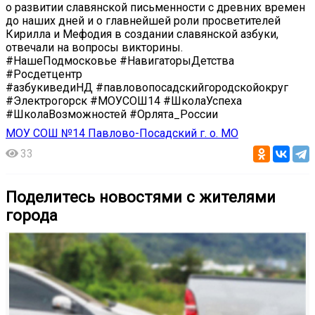
о развитии славянской письменности с древних времен
до наших дней и о главнейшей роли просветителей
Кирилла и Мефодия в создании славянской азбуки,
отвечали на вопросы викторины.
#НашеПодмосковье #НавигаторыДетства
#Росдетцентр
#азбукиведиНД #павловопосадскийгородскойокруг
#Электрогорск #МОУСОШ14 #ШколаУспеха
#ШколаВозможностей #Орлята_России
МОУ СОШ №14 Павлово-Посадский г. о. МО
33
Поделитесь новостями с жителями
города