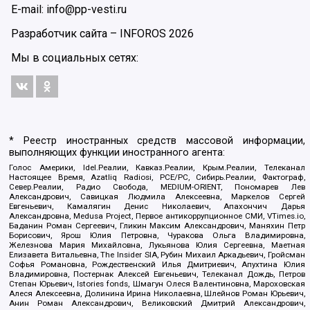
E-mail: info@pp-vesti.ru
Разработчик сайта –
INFOROS
2026
Мы в социальных сетях:
* Реестр иностранных средств массовой информации,
выполняющих функции иностранного агента:
Голос Америки, Idel.Реалии, Кавказ.Реалии, Крым.Реалии, Телеканал
Настоящее Время, Azatliq Radiosi, PCE/PC, Сибирь.Реалии, Фактограф,
Север.Реалии, Радио Свобода, MEDIUM-ORIENT, Пономарев Лев
Александрович, Савицкая Людмила Алексеевна, Маркелов Сергей
Евгеньевич, Камалягин Денис Николаевич, Апахончич Дарья
Александровна, Medusa Project, Первое антикоррупционное СМИ, VTimes.io,
Баданин Роман Сергеевич, Гликин Максим Александрович, Маняхин Петр
Борисович, Ярош Юлия Петровна, Чуракова Ольга Владимировна,
Железнова Мария Михайловна, Лукьянова Юлия Сергеевна, Маетная
Елизавета Витальевна, The Insider SIA, Рубин Михаил Аркадьевич, Гройсман
Софья Романовна, Рождественский Илья Дмитриевич, Апухтина Юлия
Владимировна, Постернак Алексей Евгеньевич, Телеканал Дождь, Петров
Степан Юрьевич, Istories fonds, Шмагун Олеся Валентиновна, Мароховская
Алеся Алексеевна, Долинина Ирина Николаевна, Шлейнов Роман Юрьевич,
Анин Роман Александрович, Великовский Дмитрий Александрович,