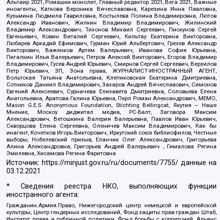
Альтаир 2021, Ромашки монолит, Главный редактор 2021, Вега 2021, Важные
иноагенты, Каткова Вероника Вячеславовна, Карезина Инна Павловна,
Кузьмина Людмила Гавриловна, Костылева Полина Владимировна, Лютов
Александр Иванович, Жилкин Владимир Владимирович, Жилинский
Владимир Александрович, Тихонов Михаил Сергеевич, Пискунов Сергей
Евгеньевич, Ковин Виталий Сергеевич, Кильтау Екатерина Викторовна,
Любарев Аркадий Ефимович, Гурман Юрий Альбертович, Грезев Александр
Викторович, Важенков Артем Валерьевич, Иванова София Юрьевна,
Пигалкин Илья Валерьевич, Петров Алексей Викторович, Егоров Владимир
Владимирович, Гусев Андрей Юрьевич, Смирнов Сергей Сергеевич, Верзилов
Петр Юрьевич, ЗП, Зона права, ЖУРНАЛИСТ-ИНОСТРАННЫЙ АГЕНТ,
Вольтская Татьяна Анатольевна, Клепиковская Екатерина Дмитриевна,
Сотников Даниил Владимирович, Захаров Андрей Вячеславович, Симонов
Евгений Алексеевич, Сурначева Елизавета Дмитриевна, Соловьева Елена
Анатольевна, Арапова Галина Юрьевна, Перл Роман Александрович, МЕМО,
Mason G.E.S. Anonymous Foundation, Stichting Bellingcat, Якутия – Наше
Мнение, Москоу диджитал медиа, РС-Балт, Заговора Максим
Александрович, Ветошкина Валерия Валерьевна, Павлов Иван Юрьевич,
Скворцова Елена Сергеевна, Оленичев Максим Владимирович, Как бы
инагент, Кочетков Игорь Викторович, Иркутский союз библиофилов, Честные
выборы, Нобелевский призыв, Еланчик Олег Александрович, Григорьева
Алина Александровна, Григорьев Андрей Валерьевич , Гималова Регина
Эмилевна, Хисамова Регина Фаритовна
Источник:
https://minjust.gov.ru/ru/documents/7755/
данные на
03.12.2021
* Сведения реестра НКО, выполняющих функции
иностранного агента:
Гражданин.Армия.Право, Нижегородский центр немецкой и европейской
культуры, Центр гендерных исследований, Фонд защиты прав граждан Штаб,
Институт права и публичной политики, Фонд борьбы с коррупцией, Альянс