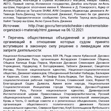
моджахедов, Аль-Каида в странах исламского Магриба, Имарат Кавказ,
АБТО, Правый сектор, Исламское государство, Джабха аль-Нусра ли-Ахль
аш-Шам, Народное ополчение имени К. Минина и Д. Пожарского, Аджр от
Аллаха Субхану уа Тагьаля SHAM, АУМ Синрике, Муджахеды джамаата Ат-
Тавхида Валь-Джихад, Чистопольский Джамаат, Рохнамо ба суи давлати
исломи, Террористическое сообщество Сеть, Катиба Таухид валь-Джихад,
Хайят Тахрир аш-Шам, Ахлю Сунна Валь Джамаа
Источник:
http://nac.gov.ru/terroristicheskie-i-ekstremistskie-
organizacii-i-materialy.html
данные на
06.12.2021
* Перечень общественных объединений и религиозных
организаций в отношении которых судом принято
вступившее в законную силу решение о ликвидации или
запрете деятельности:
Национал-большевистская партия, ВЕК РА, Рада земли Кубанской Духовно
Родовой Державы Русь, организация Асгардская Славянская Община,
Община Капища Веды Перуна, Мужская Духовная Семинария Духовное
Учреждение, Нурджулар, К Богодержавию, Таблиги Джамаат, Свидетели
Иеговы, Русское национальное единство, Национал-социалистическое
общество, Джамаат мувахидов, Объединенный Вилайат Кабарды, Балкарии
и Карачая, Союз славян, Ат-Такфир Валь-Хиджра, Пит Буль, Национал-
социалистическая рабочая партия России, Славянский союз, Формат-18,
Благородный Орден Дьявола, Армия воли народа, Национальная
Социалистическая Инициатива города Череповца, Духовно-Родовая
Держава Русь, Русское национальное единство, Древнерусской
Инглистической церкви Православных Староверов-Инглингов, Русский
общенациональный союз, Движение против нелегальной иммиграции,
Кровь и Честь, О свободе совести и о религиозных объединениях, Омская
организация общественного политического движения Русское
национальное единство, Северное Братство, Клуб Болельщиков Футбольного