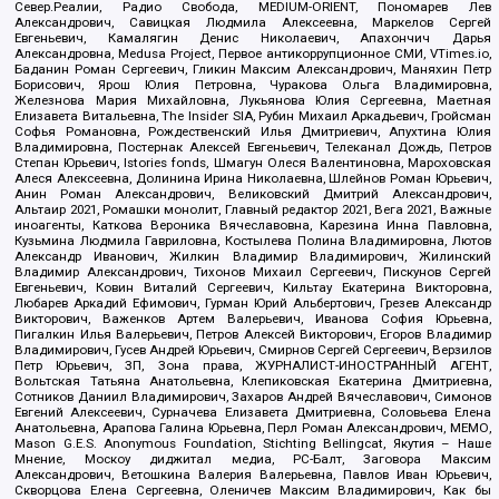
Север.Реалии, Радио Свобода, MEDIUM-ORIENT, Пономарев Лев
Александрович, Савицкая Людмила Алексеевна, Маркелов Сергей
Евгеньевич, Камалягин Денис Николаевич, Апахончич Дарья
Александровна, Medusa Project, Первое антикоррупционное СМИ, VTimes.io,
Баданин Роман Сергеевич, Гликин Максим Александрович, Маняхин Петр
Борисович, Ярош Юлия Петровна, Чуракова Ольга Владимировна,
Железнова Мария Михайловна, Лукьянова Юлия Сергеевна, Маетная
Елизавета Витальевна, The Insider SIA, Рубин Михаил Аркадьевич, Гройсман
Софья Романовна, Рождественский Илья Дмитриевич, Апухтина Юлия
Владимировна, Постернак Алексей Евгеньевич, Телеканал Дождь, Петров
Степан Юрьевич, Istories fonds, Шмагун Олеся Валентиновна, Мароховская
Алеся Алексеевна, Долинина Ирина Николаевна, Шлейнов Роман Юрьевич,
Анин Роман Александрович, Великовский Дмитрий Александрович,
Альтаир 2021, Ромашки монолит, Главный редактор 2021, Вега 2021, Важные
иноагенты, Каткова Вероника Вячеславовна, Карезина Инна Павловна,
Кузьмина Людмила Гавриловна, Костылева Полина Владимировна, Лютов
Александр Иванович, Жилкин Владимир Владимирович, Жилинский
Владимир Александрович, Тихонов Михаил Сергеевич, Пискунов Сергей
Евгеньевич, Ковин Виталий Сергеевич, Кильтау Екатерина Викторовна,
Любарев Аркадий Ефимович, Гурман Юрий Альбертович, Грезев Александр
Викторович, Важенков Артем Валерьевич, Иванова София Юрьевна,
Пигалкин Илья Валерьевич, Петров Алексей Викторович, Егоров Владимир
Владимирович, Гусев Андрей Юрьевич, Смирнов Сергей Сергеевич, Верзилов
Петр Юрьевич, ЗП, Зона права, ЖУРНАЛИСТ-ИНОСТРАННЫЙ АГЕНТ,
Вольтская Татьяна Анатольевна, Клепиковская Екатерина Дмитриевна,
Сотников Даниил Владимирович, Захаров Андрей Вячеславович, Симонов
Евгений Алексеевич, Сурначева Елизавета Дмитриевна, Соловьева Елена
Анатольевна, Арапова Галина Юрьевна, Перл Роман Александрович, МЕМО,
Mason G.E.S. Anonymous Foundation, Stichting Bellingcat, Якутия – Наше
Мнение, Москоу диджитал медиа, РС-Балт, Заговора Максим
Александрович, Ветошкина Валерия Валерьевна, Павлов Иван Юрьевич,
Скворцова Елена Сергеевна, Оленичев Максим Владимирович, Как бы