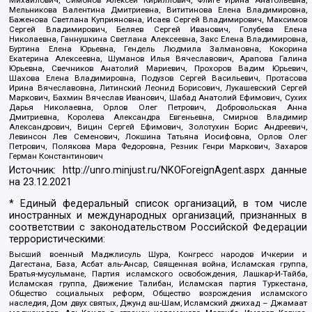
Михайлович, Симонов Алексей Кириллович, Флиге Ирина Анатольевна,
Мельникова Валентина Дмитриевна, Вититинова Елена Владимировна,
Баженова Светлана Куприяновна, Исаев Сергей Владимирович, Максимов
Сергей Владимирович, Беляев Сергей Иванович, Голубева Елена
Николаевна, Ганнушкина Светлана Алексеевна, Закс Елена Владимировна,
Буртина Елена Юрьевна, Гендель Людмила Залмановна, Кокорина
Екатерина Алексеевна, Шуманов Илья Вячеславович, Арапова Галина
Юрьевна, Свечников Анатолий Мариевич, Прохоров Вадим Юрьевич,
Шахова Елена Владимировна, Подузов Сергей Васильевич, Протасова
Ирина Вячеславовна, Литинский Леонид Борисович, Лукашевский Сергей
Маркович, Бахмин Вячеслав Иванович, Шабад Анатолий Ефимович, Сухих
Дарья Николаевна, Орлов Олег Петрович, Добровольская Анна
Дмитриевна, Королева Александра Евгеньевна, Смирнов Владимир
Александрович, Вицин Сергей Ефимович, Золотухин Борис Андреевич,
Левинсон Лев Семенович, Локшина Татьяна Иосифовна, Орлов Олег
Петрович, Полякова Мара Федоровна, Резник Генри Маркович, Захаров
Герман Константинович
Источник:
http://unro.minjust.ru/NKOForeignAgent.aspx
данные
на
23.12.2021
* Единый федеральный список организаций, в том числе
иностранных и международных организаций, признанных в
соответствии с законодательством Российской Федерации
террористическими:
Высший военный Маджлисуль Шура, Конгресс народов Ичкерии и
Дагестана, База, Асбат аль-Ансар, Священная война, Исламская группа,
Братья-мусульмане, Партия исламского освобождения, Лашкар-И-Тайба,
Исламская группа, Движение Талибан, Исламская партия Туркестана,
Общество социальных реформ, Общество возрождения исламского
наследия, Дом двух святых, Джунд аш-Шам, Исламский джихад – Джамаат