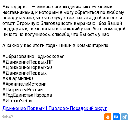
Благодарю , , — именно эти люди являются моими
наставниками, к которым я могу обратиться по любому
поводу и знаю, что я получу ответ на каждый вопрос и
ответ. Огромную благодарность выражаю , без Вашей
поддержки, помощи и наставлений у нас бы с командой
ничего не получилось, спасибо, что Вы есть у нас.
А какие у вас итоги года? Пиши в комментариях
#ОбразованиеПодмосковья
#ДвижениеПервыхПП
#ДвижениеПервых50
#ДвижениеПервых
#ЮнармияМО
#ХранителиИстории
#ПатриотыРоссии
#ГодЕдинстваНародов
#ИтогиУчебы
Движение Первых | Павлово-Посадский округ
42