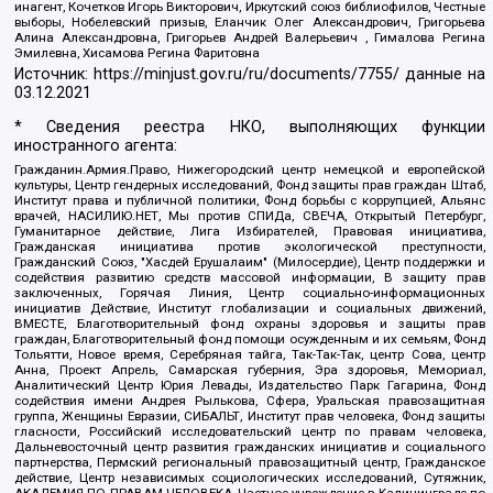
инагент, Кочетков Игорь Викторович, Иркутский союз библиофилов, Честные
выборы, Нобелевский призыв, Еланчик Олег Александрович, Григорьева
Алина Александровна, Григорьев Андрей Валерьевич , Гималова Регина
Эмилевна, Хисамова Регина Фаритовна
Источник:
https://minjust.gov.ru/ru/documents/7755/
данные на
03.12.2021
* Сведения реестра НКО, выполняющих функции
иностранного агента:
Гражданин.Армия.Право, Нижегородский центр немецкой и европейской
культуры, Центр гендерных исследований, Фонд защиты прав граждан Штаб,
Институт права и публичной политики, Фонд борьбы с коррупцией, Альянс
врачей, НАСИЛИЮ.НЕТ, Мы против СПИДа, СВЕЧА, Открытый Петербург,
Гуманитарное действие, Лига Избирателей, Правовая инициатива,
Гражданская инициатива против экологической преступности,
Гражданский Союз, "Хасдей Ерушалаим" (Милосердие), Центр поддержки и
содействия развитию средств массовой информации, В защиту прав
заключенных, Горячая Линия, Центр социально-информационных
инициатив Действие, Институт глобализации и социальных движений,
ВМЕСТЕ, Благотворительный фонд охраны здоровья и защиты прав
граждан, Благотворительный фонд помощи осужденным и их семьям, Фонд
Тольятти, Новое время, Серебряная тайга, Так-Так-Так, центр Сова, центр
Анна, Проект Апрель, Самарская губерния, Эра здоровья, Мемориал,
Аналитический Центр Юрия Левады, Издательство Парк Гагарина, Фонд
содействия имени Андрея Рылькова, Сфера, Уральская правозащитная
группа, Женщины Евразии, СИБАЛЬТ, Институт прав человека, Фонд защиты
гласности, Российский исследовательский центр по правам человека,
Дальневосточный центр развития гражданских инициатив и социального
партнерства, Пермский региональный правозащитный центр, Гражданское
действие, Центр независимых социологических исследований, Сутяжник,