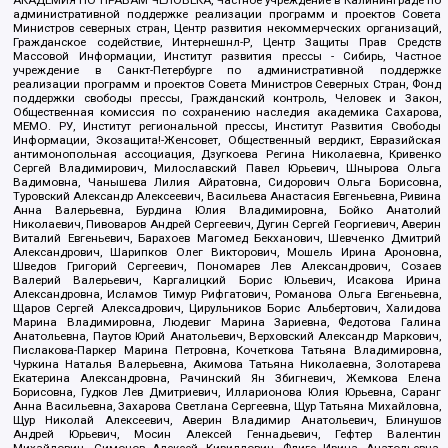
АКАДЕМИЯ ПО ПРАВАМ ЧЕЛОВЕКА, Частное учреждение в Калининграде по
административной поддержке реализации программ и проектов Совета
Министров северных стран, Центр развития некоммерческих организаций,
Гражданское содействие, Интернешнл-Р, Центр Защиты Прав Средств
Массовой Информации, Институт развития прессы - Сибирь, Частное
учреждение в Санкт-Петербурге по административной поддержке
реализации программ и проектов Совета Министров Северных Стран, Фонд
поддержки свободы прессы, Гражданский контроль, Человек и Закон,
Общественная комиссия по сохранению наследия академика Сахарова,
МЕМО. РУ, Институт региональной прессы, Институт Развития Свободы
Информации, Экозащита!-Женсовет, Общественный вердикт, Евразийская
антимонопольная ассоциация, Дзугкоева Регина Николаевна, Кривенко
Сергей Владимирович, Милославский Павел Юрьевич, Шнырова Ольга
Вадимовна, Чанышева Лилия Айратовна, Сидорович Ольга Борисовна,
Туровский Александр Алексеевич, Васильева Анастасия Евгеньевна, Ривина
Анна Валерьевна, Бурдина Юлия Владимировна, Бойко Анатолий
Николаевич, Пивоваров Андрей Сергеевич, Дугин Сергей Георгиевич, Аверин
Виталий Евгеньевич, Барахоев Магомед Бекханович, Шевченко Дмитрий
Александрович, Шарипков Олег Викторович, Мошель Ирина Ароновна,
Шведов Григорий Сергеевич, Пономарев Лев Александрович, Созаев
Валерий Валерьевич, Каргалицкий Борис Юльевич, Исакова Ирина
Александровна, Исламов Тимур Рифгатович, Романова Ольга Евгеньевна,
Щаров Сергей Алексадрович, Цирульников Борис Альбертович, Халидова
Марина Владимировна, Людевиг Марина Зариевна, Федотова Галина
Анатольевна, Паутов Юрий Анатольевич, Верховский Александр Маркович,
Пислакова-Паркер Марина Петровна, Кочеткова Татьяна Владимировна,
Чуркина Наталья Валерьевна, Акимова Татьяна Николаевна, Золотарева
Екатерина Александровна, Рачинский Ян Збигневич, Жемкова Елена
Борисовна, Гудков Лев Дмитриевич, Илларионова Юлия Юрьевна, Саранг
Анна Васильевна, Захарова Светлана Сергеевна, Щур Татьяна Михайловна,
Щур Николай Алексеевич, Аверин Владимир Анатольевич, Блинушов
Андрей Юрьевич, Мосин Алексей Геннадьевич, Гефтер Валентин