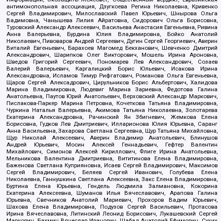
антимонопольная ассоциация, Дзугкоева Регина Николаевна, Кривенко
Сергей Владимирович, Милославский Павел Юрьевич, Шнырова Ольга
Вадимовна, Чанышева Лилия Айратовна, Сидорович Ольга Борисовна,
Туровский Александр Алексеевич, Васильева Анастасия Евгеньевна, Ривина
Анна Валерьевна, Бурдина Юлия Владимировна, Бойко Анатолий
Николаевич, Пивоваров Андрей Сергеевич, Дугин Сергей Георгиевич, Аверин
Виталий Евгеньевич, Барахоев Магомед Бекханович, Шевченко Дмитрий
Александрович, Шарипков Олег Викторович, Мошель Ирина Ароновна,
Шведов Григорий Сергеевич, Пономарев Лев Александрович, Созаев
Валерий Валерьевич, Каргалицкий Борис Юльевич, Исакова Ирина
Александровна, Исламов Тимур Рифгатович, Романова Ольга Евгеньевна,
Щаров Сергей Алексадрович, Цирульников Борис Альбертович, Халидова
Марина Владимировна, Людевиг Марина Зариевна, Федотова Галина
Анатольевна, Паутов Юрий Анатольевич, Верховский Александр Маркович,
Пислакова-Паркер Марина Петровна, Кочеткова Татьяна Владимировна,
Чуркина Наталья Валерьевна, Акимова Татьяна Николаевна, Золотарева
Екатерина Александровна, Рачинский Ян Збигневич, Жемкова Елена
Борисовна, Гудков Лев Дмитриевич, Илларионова Юлия Юрьевна, Саранг
Анна Васильевна, Захарова Светлана Сергеевна, Щур Татьяна Михайловна,
Щур Николай Алексеевич, Аверин Владимир Анатольевич, Блинушов
Андрей Юрьевич, Мосин Алексей Геннадьевич, Гефтер Валентин
Михайлович, Симонов Алексей Кириллович, Флиге Ирина Анатольевна,
Мельникова Валентина Дмитриевна, Вититинова Елена Владимировна,
Баженова Светлана Куприяновна, Исаев Сергей Владимирович, Максимов
Сергей Владимирович, Беляев Сергей Иванович, Голубева Елена
Николаевна, Ганнушкина Светлана Алексеевна, Закс Елена Владимировна,
Буртина Елена Юрьевна, Гендель Людмила Залмановна, Кокорина
Екатерина Алексеевна, Шуманов Илья Вячеславович, Арапова Галина
Юрьевна, Свечников Анатолий Мариевич, Прохоров Вадим Юрьевич,
Шахова Елена Владимировна, Подузов Сергей Васильевич, Протасова
Ирина Вячеславовна, Литинский Леонид Борисович, Лукашевский Сергей
Маркович, Бахмин Вячеслав Иванович, Шабад Анатолий Ефимович, Сухих