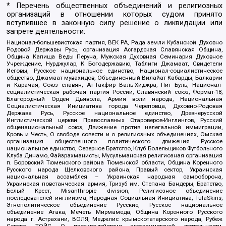
* Перечень общественных объединений и религиозных
организаций в отношении которых судом принято
вступившее в законную силу решение о ликвидации или
запрете деятельности:
Национал-большевистская партия, ВЕК РА, Рада земли Кубанской Духовно
Родовой Державы Русь, организация Асгардская Славянская Община,
Община Капища Веды Перуна, Мужская Духовная Семинария Духовное
Учреждение, Нурджулар, К Богодержавию, Таблиги Джамаат, Свидетели
Иеговы, Русское национальное единство, Национал-социалистическое
общество, Джамаат мувахидов, Объединенный Вилайат Кабарды, Балкарии
и Карачая, Союз славян, Ат-Такфир Валь-Хиджра, Пит Буль, Национал-
социалистическая рабочая партия России, Славянский союз, Формат-18,
Благородный Орден Дьявола, Армия воли народа, Национальная
Социалистическая Инициатива города Череповца, Духовно-Родовая
Держава Русь, Русское национальное единство, Древнерусской
Инглистической церкви Православных Староверов-Инглингов, Русский
общенациональный союз, Движение против нелегальной иммиграции,
Кровь и Честь, О свободе совести и о религиозных объединениях, Омская
организация общественного политического движения Русское
национальное единство, Северное Братство, Клуб Болельщиков Футбольного
Клуба Динамо, Файзрахманисты, Мусульманская религиозная организация
п. Боровский Тюменского района Тюменской области, Община Коренного
Русского народа Щелковского района, Правый сектор, Украинская
национальная ассамблея – Украинская народная самооборона,
Украинская повстанческая армия, Тризуб им. Степана Бандеры, Братство,
Белый Крест, Misanthropic division, Религиозное объединение
последователей инглиизма, Народная Социальная Инициатива, TulaSkins,
Этнополитическое объединение Русские, Русское национальное
объединение Атака, Мечеть Мирмамеда, Община Коренного Русского
народа г. Астрахани, ВОЛЯ, Меджлис крымскотатарского народа, Рубеж