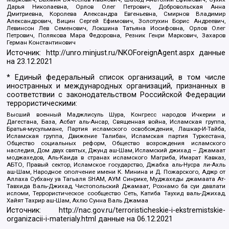
Дарья Николаевна, Орлов Олег Петрович, Добровольская Анна
Дмитриевна, Королева Александра Евгеньевна, Смирнов Владимир
Александрович, Вицин Сергей Ефимович, Золотухин Борис Андреевич,
Левинсон Лев Семенович, Локшина Татьяна Иосифовна, Орлов Олег
Петрович, Полякова Мара Федоровна, Резник Генри Маркович, Захаров
Герман Константинович
Источник:
http://unro.minjust.ru/NKOForeignAgent.aspx
данные
на
23.12.2021
* Единый федеральный список организаций, в том числе
иностранных и международных организаций, признанных в
соответствии с законодательством Российской Федерации
террористическими:
Высший военный Маджлисуль Шура, Конгресс народов Ичкерии и
Дагестана, База, Асбат аль-Ансар, Священная война, Исламская группа,
Братья-мусульмане, Партия исламского освобождения, Лашкар-И-Тайба,
Исламская группа, Движение Талибан, Исламская партия Туркестана,
Общество социальных реформ, Общество возрождения исламского
наследия, Дом двух святых, Джунд аш-Шам, Исламский джихад – Джамаат
моджахедов, Аль-Каида в странах исламского Магриба, Имарат Кавказ,
АБТО, Правый сектор, Исламское государство, Джабха аль-Нусра ли-Ахль
аш-Шам, Народное ополчение имени К. Минина и Д. Пожарского, Аджр от
Аллаха Субхану уа Тагьаля SHAM, АУМ Синрике, Муджахеды джамаата Ат-
Тавхида Валь-Джихад, Чистопольский Джамаат, Рохнамо ба суи давлати
исломи, Террористическое сообщество Сеть, Катиба Таухид валь-Джихад,
Хайят Тахрир аш-Шам, Ахлю Сунна Валь Джамаа
Источник:
http://nac.gov.ru/terroristicheskie-i-ekstremistskie-
organizacii-i-materialy.html
данные на
06.12.2021