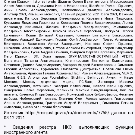
Степан Юрьевич, Istories fonds, Шмагун Олеся Валентиновна, Мароховская
Алеся Алексеевна, Долинина Ирина Николаевна, Шлейнов Роман Юрьевич,
Анин Роман Александрович, Великовский Дмитрий Александрович,
Альтаир 2021, Ромашки монолит, Главный редактор 2021, Вега 2021, Важные
иноагенты, Каткова Вероника Вячеславовна, Карезина Инна Павловна,
Кузьмина Людмила Гавриловна, Костылева Полина Владимировна, Лютов
Александр Иванович, Жилкин Владимир Владимирович, Жилинский
Владимир Александрович, Тихонов Михаил Сергеевич, Пискунов Сергей
Евгеньевич, Ковин Виталий Сергеевич, Кильтау Екатерина Викторовна,
Любарев Аркадий Ефимович, Гурман Юрий Альбертович, Грезев Александр
Викторович, Важенков Артем Валерьевич, Иванова София Юрьевна,
Пигалкин Илья Валерьевич, Петров Алексей Викторович, Егоров Владимир
Владимирович, Гусев Андрей Юрьевич, Смирнов Сергей Сергеевич, Верзилов
Петр Юрьевич, ЗП, Зона права, ЖУРНАЛИСТ-ИНОСТРАННЫЙ АГЕНТ,
Вольтская Татьяна Анатольевна, Клепиковская Екатерина Дмитриевна,
Сотников Даниил Владимирович, Захаров Андрей Вячеславович, Симонов
Евгений Алексеевич, Сурначева Елизавета Дмитриевна, Соловьева Елена
Анатольевна, Арапова Галина Юрьевна, Перл Роман Александрович, МЕМО,
Mason G.E.S. Anonymous Foundation, Stichting Bellingcat, Якутия – Наше
Мнение, Москоу диджитал медиа, РС-Балт, Заговора Максим
Александрович, Ветошкина Валерия Валерьевна, Павлов Иван Юрьевич,
Скворцова Елена Сергеевна, Оленичев Максим Владимирович, Как бы
инагент, Кочетков Игорь Викторович, Иркутский союз библиофилов, Честные
выборы, Нобелевский призыв, Еланчик Олег Александрович, Григорьева
Алина Александровна, Григорьев Андрей Валерьевич , Гималова Регина
Эмилевна, Хисамова Регина Фаритовна
Источник:
https://minjust.gov.ru/ru/documents/7755/
данные на
03.12.2021
* Сведения реестра НКО, выполняющих функции
иностранного агента: