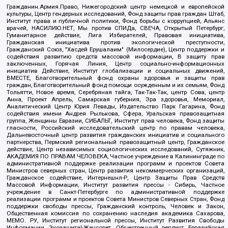
Гражданин.Армия.Право, Нижегородский центр немецкой и европейской
культуры, Центр гендерных исследований, Фонд защиты прав граждан Штаб,
Институт права и публичной политики, Фонд борьбы с коррупцией, Альянс
врачей, НАСИЛИЮ.НЕТ, Мы против СПИДа, СВЕЧА, Открытый Петербург,
Гуманитарное действие, Лига Избирателей, Правовая инициатива,
Гражданская инициатива против экологической преступности,
Гражданский Союз, "Хасдей Ерушалаим" (Милосердие), Центр поддержки и
содействия развитию средств массовой информации, В защиту прав
заключенных, Горячая Линия, Центр социально-информационных
инициатив Действие, Институт глобализации и социальных движений,
ВМЕСТЕ, Благотворительный фонд охраны здоровья и защиты прав
граждан, Благотворительный фонд помощи осужденным и их семьям, Фонд
Тольятти, Новое время, Серебряная тайга, Так-Так-Так, центр Сова, центр
Анна, Проект Апрель, Самарская губерния, Эра здоровья, Мемориал,
Аналитический Центр Юрия Левады, Издательство Парк Гагарина, Фонд
содействия имени Андрея Рылькова, Сфера, Уральская правозащитная
группа, Женщины Евразии, СИБАЛЬТ, Институт прав человека, Фонд защиты
гласности, Российский исследовательский центр по правам человека,
Дальневосточный центр развития гражданских инициатив и социального
партнерства, Пермский региональный правозащитный центр, Гражданское
действие, Центр независимых социологических исследований, Сутяжник,
АКАДЕМИЯ ПО ПРАВАМ ЧЕЛОВЕКА, Частное учреждение в Калининграде по
административной поддержке реализации программ и проектов Совета
Министров северных стран, Центр развития некоммерческих организаций,
Гражданское содействие, Интернешнл-Р, Центр Защиты Прав Средств
Массовой Информации, Институт развития прессы - Сибирь, Частное
учреждение в Санкт-Петербурге по административной поддержке
реализации программ и проектов Совета Министров Северных Стран, Фонд
поддержки свободы прессы, Гражданский контроль, Человек и Закон,
Общественная комиссия по сохранению наследия академика Сахарова,
МЕМО. РУ, Институт региональной прессы, Институт Развития Свободы
Информации, Экозащита!-Женсовет, Общественный вердикт, Евразийская