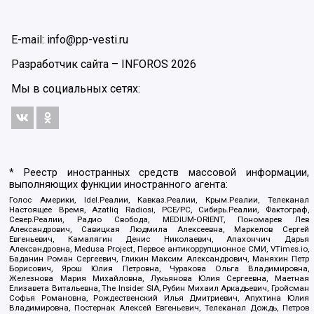
E-mail: info@pp-vesti.ru
Разработчик сайта –
INFOROS
2026
Мы в социальных сетях:
* Реестр иностранных средств массовой информации,
выполняющих функции иностранного агента:
Голос Америки, Idel.Реалии, Кавказ.Реалии, Крым.Реалии, Телеканал
Настоящее Время, Azatliq Radiosi, PCE/PC, Сибирь.Реалии, Фактограф,
Север.Реалии, Радио Свобода, MEDIUM-ORIENT, Пономарев Лев
Александрович, Савицкая Людмила Алексеевна, Маркелов Сергей
Евгеньевич, Камалягин Денис Николаевич, Апахончич Дарья
Александровна, Medusa Project, Первое антикоррупционное СМИ, VTimes.io,
Баданин Роман Сергеевич, Гликин Максим Александрович, Маняхин Петр
Борисович, Ярош Юлия Петровна, Чуракова Ольга Владимировна,
Железнова Мария Михайловна, Лукьянова Юлия Сергеевна, Маетная
Елизавета Витальевна, The Insider SIA, Рубин Михаил Аркадьевич, Гройсман
Софья Романовна, Рождественский Илья Дмитриевич, Апухтина Юлия
Владимировна, Постернак Алексей Евгеньевич, Телеканал Дождь, Петров