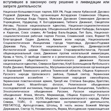
вступившее в законную силу решение о ликвидации или
запрете деятельности:
Национал-большевистская партия, ВЕК РА, Рада земли Кубанской Духовно
Родовой Державы Русь, организация Асгардская Славянская Община,
Община Капища Веды Перуна, Мужская Духовная Семинария Духовное
Учреждение, Нурджулар, К Богодержавию, Таблиги Джамаат, Свидетели
Иеговы, Русское национальное единство, Национал-социалистическое
общество, Джамаат мувахидов, Объединенный Вилайат Кабарды, Балкарии
и Карачая, Союз славян, Ат-Такфир Валь-Хиджра, Пит Буль, Национал-
социалистическая рабочая партия России, Славянский союз, Формат-18,
Благородный Орден Дьявола, Армия воли народа, Национальная
Социалистическая Инициатива города Череповца, Духовно-Родовая
Держава Русь, Русское национальное единство, Древнерусской
Инглистической церкви Православных Староверов-Инглингов, Русский
общенациональный союз, Движение против нелегальной иммиграции,
Кровь и Честь, О свободе совести и о религиозных объединениях, Омская
организация общественного политического движения Русское
национальное единство, Северное Братство, Клуб Болельщиков Футбольного
Клуба Динамо, Файзрахманисты, Мусульманская религиозная организация
п. Боровский Тюменского района Тюменской области, Община Коренного
Русского народа Щелковского района, Правый сектор, Украинская
национальная ассамблея – Украинская народная самооборона,
Украинская повстанческая армия, Тризуб им. Степана Бандеры, Братство,
Белый Крест, Misanthropic division, Религиозное объединение
последователей инглиизма, Народная Социальная Инициатива, TulaSkins,
Этнополитическое объединение Русские, Русское национальное
объединение Атака, Мечеть Мирмамеда, Община Коренного Русского
народа г. Астрахани, ВОЛЯ, Меджлис крымскотатарского народа, Рубеж
Севера, ТОЙС, О противодействии экстремистской деятельности,
РЕВТАТПОД, Артподготовка, Штольц, В честь иконы Божией Матери
Державная, Сектор 16, Независимость, Фирма, Молодежная правозащитная