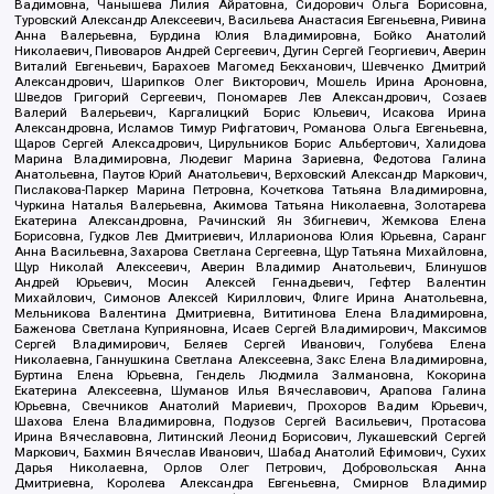
Вадимовна, Чанышева Лилия Айратовна, Сидорович Ольга Борисовна,
Туровский Александр Алексеевич, Васильева Анастасия Евгеньевна, Ривина
Анна Валерьевна, Бурдина Юлия Владимировна, Бойко Анатолий
Николаевич, Пивоваров Андрей Сергеевич, Дугин Сергей Георгиевич, Аверин
Виталий Евгеньевич, Барахоев Магомед Бекханович, Шевченко Дмитрий
Александрович, Шарипков Олег Викторович, Мошель Ирина Ароновна,
Шведов Григорий Сергеевич, Пономарев Лев Александрович, Созаев
Валерий Валерьевич, Каргалицкий Борис Юльевич, Исакова Ирина
Александровна, Исламов Тимур Рифгатович, Романова Ольга Евгеньевна,
Щаров Сергей Алексадрович, Цирульников Борис Альбертович, Халидова
Марина Владимировна, Людевиг Марина Зариевна, Федотова Галина
Анатольевна, Паутов Юрий Анатольевич, Верховский Александр Маркович,
Пислакова-Паркер Марина Петровна, Кочеткова Татьяна Владимировна,
Чуркина Наталья Валерьевна, Акимова Татьяна Николаевна, Золотарева
Екатерина Александровна, Рачинский Ян Збигневич, Жемкова Елена
Борисовна, Гудков Лев Дмитриевич, Илларионова Юлия Юрьевна, Саранг
Анна Васильевна, Захарова Светлана Сергеевна, Щур Татьяна Михайловна,
Щур Николай Алексеевич, Аверин Владимир Анатольевич, Блинушов
Андрей Юрьевич, Мосин Алексей Геннадьевич, Гефтер Валентин
Михайлович, Симонов Алексей Кириллович, Флиге Ирина Анатольевна,
Мельникова Валентина Дмитриевна, Вититинова Елена Владимировна,
Баженова Светлана Куприяновна, Исаев Сергей Владимирович, Максимов
Сергей Владимирович, Беляев Сергей Иванович, Голубева Елена
Николаевна, Ганнушкина Светлана Алексеевна, Закс Елена Владимировна,
Буртина Елена Юрьевна, Гендель Людмила Залмановна, Кокорина
Екатерина Алексеевна, Шуманов Илья Вячеславович, Арапова Галина
Юрьевна, Свечников Анатолий Мариевич, Прохоров Вадим Юрьевич,
Шахова Елена Владимировна, Подузов Сергей Васильевич, Протасова
Ирина Вячеславовна, Литинский Леонид Борисович, Лукашевский Сергей
Маркович, Бахмин Вячеслав Иванович, Шабад Анатолий Ефимович, Сухих
Дарья Николаевна, Орлов Олег Петрович, Добровольская Анна
Дмитриевна, Королева Александра Евгеньевна, Смирнов Владимир