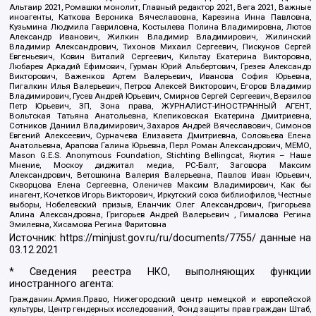
Альтаир 2021, Ромашки монолит, Главный редактор 2021, Вега 2021, Важные
иноагенты, Каткова Вероника Вячеславовна, Карезина Инна Павловна,
Кузьмина Людмила Гавриловна, Костылева Полина Владимировна, Лютов
Александр Иванович, Жилкин Владимир Владимирович, Жилинский
Владимир Александрович, Тихонов Михаил Сергеевич, Пискунов Сергей
Евгеньевич, Ковин Виталий Сергеевич, Кильтау Екатерина Викторовна,
Любарев Аркадий Ефимович, Гурман Юрий Альбертович, Грезев Александр
Викторович, Важенков Артем Валерьевич, Иванова София Юрьевна,
Пигалкин Илья Валерьевич, Петров Алексей Викторович, Егоров Владимир
Владимирович, Гусев Андрей Юрьевич, Смирнов Сергей Сергеевич, Верзилов
Петр Юрьевич, ЗП, Зона права, ЖУРНАЛИСТ-ИНОСТРАННЫЙ АГЕНТ,
Вольтская Татьяна Анатольевна, Клепиковская Екатерина Дмитриевна,
Сотников Даниил Владимирович, Захаров Андрей Вячеславович, Симонов
Евгений Алексеевич, Сурначева Елизавета Дмитриевна, Соловьева Елена
Анатольевна, Арапова Галина Юрьевна, Перл Роман Александрович, МЕМО,
Mason G.E.S. Anonymous Foundation, Stichting Bellingcat, Якутия – Наше
Мнение, Москоу диджитал медиа, РС-Балт, Заговора Максим
Александрович, Ветошкина Валерия Валерьевна, Павлов Иван Юрьевич,
Скворцова Елена Сергеевна, Оленичев Максим Владимирович, Как бы
инагент, Кочетков Игорь Викторович, Иркутский союз библиофилов, Честные
выборы, Нобелевский призыв, Еланчик Олег Александрович, Григорьева
Алина Александровна, Григорьев Андрей Валерьевич , Гималова Регина
Эмилевна, Хисамова Регина Фаритовна
Источник:
https://minjust.gov.ru/ru/documents/7755/
данные на
03.12.2021
* Сведения реестра НКО, выполняющих функции
иностранного агента:
Гражданин.Армия.Право, Нижегородский центр немецкой и европейской
культуры, Центр гендерных исследований, Фонд защиты прав граждан Штаб,