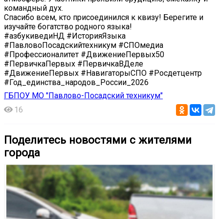
командный дух.
Спасибо всем, кто присоединился к квизу! Берегите и
изучайте богатство родного языка!
#азбукиведиНД #ИсторияЯзыка
#ПавловоПосадскийтехникум #СПОмедиа
#Профессионалитет #ДвижениеПервых50
#ПервичкаПервых #ПервичкаВДеле
#ДвижениеПервых #НавигаторыСПО #Росдетцентр
#Год_единства_народов_России_2026
ГБПОУ МО "Павлово-Посадский техникум"
16
Поделитесь новостями с жителями
города