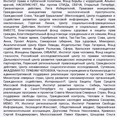
Институт права и публичной политики, Фонд борьбы с коррупцией, Альянс
врачей, НАСИЛИЮ.НЕТ, Мы против СПИДа, СВЕЧА, Открытый Петербург,
Гуманитарное действие, Лига Избирателей, Правовая инициатива,
Гражданская инициатива против экологической преступности,
Гражданский Союз, "Хасдей Ерушалаим" (Милосердие), Центр поддержки и
содействия развитию средств массовой информации, В защиту прав
заключенных, Горячая Линия, Центр социально-информационных
инициатив Действие, Институт глобализации и социальных движений,
ВМЕСТЕ, Благотворительный фонд охраны здоровья и защиты прав
граждан, Благотворительный фонд помощи осужденным и их семьям, Фонд
Тольятти, Новое время, Серебряная тайга, Так-Так-Так, центр Сова, центр
Анна, Проект Апрель, Самарская губерния, Эра здоровья, Мемориал,
Аналитический Центр Юрия Левады, Издательство Парк Гагарина, Фонд
содействия имени Андрея Рылькова, Сфера, Уральская правозащитная
группа, Женщины Евразии, СИБАЛЬТ, Институт прав человека, Фонд защиты
гласности, Российский исследовательский центр по правам человека,
Дальневосточный центр развития гражданских инициатив и социального
партнерства, Пермский региональный правозащитный центр, Гражданское
действие, Центр независимых социологических исследований, Сутяжник,
АКАДЕМИЯ ПО ПРАВАМ ЧЕЛОВЕКА, Частное учреждение в Калининграде по
административной поддержке реализации программ и проектов Совета
Министров северных стран, Центр развития некоммерческих организаций,
Гражданское содействие, Интернешнл-Р, Центр Защиты Прав Средств
Массовой Информации, Институт развития прессы - Сибирь, Частное
учреждение в Санкт-Петербурге по административной поддержке
реализации программ и проектов Совета Министров Северных Стран, Фонд
поддержки свободы прессы, Гражданский контроль, Человек и Закон,
Общественная комиссия по сохранению наследия академика Сахарова,
МЕМО. РУ, Институт региональной прессы, Институт Развития Свободы
Информации, Экозащита!-Женсовет, Общественный вердикт, Евразийская
антимонопольная ассоциация, Дзугкоева Регина Николаевна, Кривенко
Сергей Владимирович, Милославский Павел Юрьевич, Шнырова Ольга