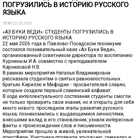
ПОГРУЗИЛИСЬ В ИСТОРИЮ РУССКОГО
ЯЗЫКА
15:41
22.05.2026
«АЗ БУКИ ВЕДИ»: СТУДЕНТЫ ПОГРУЗИЛИСЬ В
ИСТОРИЮ РУССКОГО ЯЗЫКА
22 мая 2026 года в Павлово-Посадском техникуме
состоялся познавательный квиз «Аз Буки Веди»,
организованный советником директора по воспитанию
Курниным И.А. совместно с преподавателем
Карнизовой Н.В.
В рамках мероприятия Наталья Владимировна
рассказала студентам о святых равноапостольных
братьях Кирилле и Мефодии - просветителей славян,
которые создали первый славянский алфавит.
В ходе интеллектуального состязания студенты смогли
не только проверить свои знания, но и открыть для себя
много нового: проследили этапы развития русского
языка; познакомились с выдающимися личностями,
внёсшими вклад в его становление; узнали интересные
факты о происхождении слов и письменности.
Мероприятие прошло в живой, увлекательной
атмосфере. Участники проявили эрудицию, смекалку и