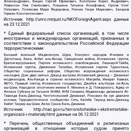
Александрович, Вицин Сергей Ефимович, Золотухин Борис Андреевич,
Левинсон Лев Семенович, Локшина Татьяна Иосифовна, Орлов Олег
Петрович, Полякова Мара Федоровна, Резник Генри Маркович, Захаров
Герман Константинович
Источник:
http://unro.minjust.ru/NKOForeignAgent.aspx
данные
на
23.12.2021
* Единый федеральный список организаций, в том числе
иностранных и международных организаций, признанных в
соответствии с законодательством Российской Федерации
террористическими:
Высший военный Маджлисуль Шура, Конгресс народов Ичкерии и
Дагестана, База, Асбат аль-Ансар, Священная война, Исламская группа,
Братья-мусульмане, Партия исламского освобождения, Лашкар-И-Тайба,
Исламская группа, Движение Талибан, Исламская партия Туркестана,
Общество социальных реформ, Общество возрождения исламского
наследия, Дом двух святых, Джунд аш-Шам, Исламский джихад – Джамаат
моджахедов, Аль-Каида в странах исламского Магриба, Имарат Кавказ,
АБТО, Правый сектор, Исламское государство, Джабха аль-Нусра ли-Ахль
аш-Шам, Народное ополчение имени К. Минина и Д. Пожарского, Аджр от
Аллаха Субхану уа Тагьаля SHAM, АУМ Синрике, Муджахеды джамаата Ат-
Тавхида Валь-Джихад, Чистопольский Джамаат, Рохнамо ба суи давлати
исломи, Террористическое сообщество Сеть, Катиба Таухид валь-Джихад,
Хайят Тахрир аш-Шам, Ахлю Сунна Валь Джамаа
Источник:
http://nac.gov.ru/terroristicheskie-i-ekstremistskie-
organizacii-i-materialy.html
данные на
06.12.2021
* Перечень общественных объединений и религиозных
организаций в отношении которых судом принято