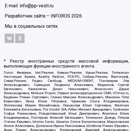
E-mail: info@pp-vesti.ru
Разработчик сайта –
INFOROS
2026
Мы в социальных сетях:
* Реестр иностранных средств массовой информации,
выполняющих функции иностранного агента:
Голос Америки, Idel.Реалии, Кавказ.Реалии, Крым.Реалии, Телеканал
Настоящее Время, Azatliq Radiosi, PCE/PC, Сибирь.Реалии, Фактограф,
Север.Реалии, Радио Свобода, MEDIUM-ORIENT, Пономарев Лев
Александрович, Савицкая Людмила Алексеевна, Маркелов Сергей
Евгеньевич, Камалягин Денис Николаевич, Апахончич Дарья
Александровна, Medusa Project, Первое антикоррупционное СМИ, VTimes.io,
Баданин Роман Сергеевич, Гликин Максим Александрович, Маняхин Петр
Борисович, Ярош Юлия Петровна, Чуракова Ольга Владимировна,
Железнова Мария Михайловна, Лукьянова Юлия Сергеевна, Маетная
Елизавета Витальевна, The Insider SIA, Рубин Михаил Аркадьевич, Гройсман
Софья Романовна, Рождественский Илья Дмитриевич, Апухтина Юлия
Владимировна, Постернак Алексей Евгеньевич, Телеканал Дождь, Петров
Степан Юрьевич, Istories fonds, Шмагун Олеся Валентиновна, Мароховская
Алеся Алексеевна, Долинина Ирина Николаевна, Шлейнов Роман Юрьевич,
Анин Роман Александрович, Великовский Дмитрий Александрович,