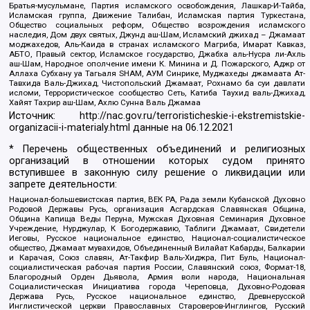
Братья-мусульмане, Партия исламского освобождения, Лашкар-И-Тайба,
Исламская группа, Движение Талибан, Исламская партия Туркестана,
Общество социальных реформ, Общество возрождения исламского
наследия, Дом двух святых, Джунд аш-Шам, Исламский джихад – Джамаат
моджахедов, Аль-Каида в странах исламского Магриба, Имарат Кавказ,
АБТО, Правый сектор, Исламское государство, Джабха аль-Нусра ли-Ахль
аш-Шам, Народное ополчение имени К. Минина и Д. Пожарского, Аджр от
Аллаха Субхану уа Тагьаля SHAM, АУМ Синрике, Муджахеды джамаата Ат-
Тавхида Валь-Джихад, Чистопольский Джамаат, Рохнамо ба суи давлати
исломи, Террористическое сообщество Сеть, Катиба Таухид валь-Джихад,
Хайят Тахрир аш-Шам, Ахлю Сунна Валь Джамаа
Источник:
http://nac.gov.ru/terroristicheskie-i-ekstremistskie-
organizacii-i-materialy.html
данные на
06.12.2021
* Перечень общественных объединений и религиозных
организаций в отношении которых судом принято
вступившее в законную силу решение о ликвидации или
запрете деятельности:
Национал-большевистская партия, ВЕК РА, Рада земли Кубанской Духовно
Родовой Державы Русь, организация Асгардская Славянская Община,
Община Капища Веды Перуна, Мужская Духовная Семинария Духовное
Учреждение, Нурджулар, К Богодержавию, Таблиги Джамаат, Свидетели
Иеговы, Русское национальное единство, Национал-социалистическое
общество, Джамаат мувахидов, Объединенный Вилайат Кабарды, Балкарии
и Карачая, Союз славян, Ат-Такфир Валь-Хиджра, Пит Буль, Национал-
социалистическая рабочая партия России, Славянский союз, Формат-18,
Благородный Орден Дьявола, Армия воли народа, Национальная
Социалистическая Инициатива города Череповца, Духовно-Родовая
Держава Русь, Русское национальное единство, Древнерусской
Инглистической церкви Православных Староверов-Инглингов, Русский