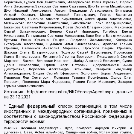
Борисовна, Гудков Лев Дмитриевич, Илларионова Юлия Юрьевна, Саранг
Анна Васильевна, Захарова Светлана Сергеевна, Щур Татьяна Михайловна,
Щур Николай Алексеевич, Аверин Владимир Анатольевич, Блинушов
Андрей Юрьевич, Мосин Алексей Геннадьевич, Гефтер Валентин
Михайлович, Симонов Алексей Кириллович, Флиге Ирина Анатольевна,
Мельникова Валентина Дмитриевна, Вититинова Елена Владимировна,
Баженова Светлана Куприяновна, Исаев Сергей Владимирович, Максимов
Сергей Владимирович, Беляев Сергей Иванович, Голубева Елена
Николаевна, Ганнушкина Светлана Алексеевна, Закс Елена Владимировна,
Буртина Елена Юрьевна, Гендель Людмила Залмановна, Кокорина
Екатерина Алексеевна, Шуманов Илья Вячеславович, Арапова Галина
Юрьевна, Свечников Анатолий Мариевич, Прохоров Вадим Юрьевич,
Шахова Елена Владимировна, Подузов Сергей Васильевич, Протасова
Ирина Вячеславовна, Литинский Леонид Борисович, Лукашевский Сергей
Маркович, Бахмин Вячеслав Иванович, Шабад Анатолий Ефимович, Сухих
Дарья Николаевна, Орлов Олег Петрович, Добровольская Анна
Дмитриевна, Королева Александра Евгеньевна, Смирнов Владимир
Александрович, Вицин Сергей Ефимович, Золотухин Борис Андреевич,
Левинсон Лев Семенович, Локшина Татьяна Иосифовна, Орлов Олег
Петрович, Полякова Мара Федоровна, Резник Генри Маркович, Захаров
Герман Константинович
Источник:
http://unro.minjust.ru/NKOForeignAgent.aspx
данные
на
23.12.2021
* Единый федеральный список организаций, в том числе
иностранных и международных организаций, признанных в
соответствии с законодательством Российской Федерации
террористическими:
Высший военный Маджлисуль Шура, Конгресс народов Ичкерии и
Дагестана, База, Асбат аль-Ансар, Священная война, Исламская группа,