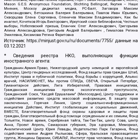
Mason G.E.S. Anonymous Foundation, Stichting Bellingcat, Якутия – Наше
Мнение, Москоу диджитал медиа, РС-Балт, Заговора Максим
Александрович, Ветошкина Валерия Валерьевна, Павлов Иван Юрьевич,
Скворцова Елена Сергеевна, Оленичев Максим Владимирович, Как бы
инагент, Кочетков Игорь Викторович, Иркутский союз библиофилов, Честные
выборы, Нобелевский призыв, Еланчик Олег Александрович, Григорьева
Алина Александровна, Григорьев Андрей Валерьевич , Гималова Регина
Эмилевна, Хисамова Регина Фаритовна
Источник:
https://minjust.gov.ru/ru/documents/7755/
данные на
03.12.2021
* Сведения реестра НКО, выполняющих функции
иностранного агента:
Гражданин.Армия.Право, Нижегородский центр немецкой и европейской
культуры, Центр гендерных исследований, Фонд защиты прав граждан Штаб,
Институт права и публичной политики, Фонд борьбы с коррупцией, Альянс
врачей, НАСИЛИЮ.НЕТ, Мы против СПИДа, СВЕЧА, Открытый Петербург,
Гуманитарное действие, Лига Избирателей, Правовая инициатива,
Гражданская инициатива против экологической преступности,
Гражданский Союз, "Хасдей Ерушалаим" (Милосердие), Центр поддержки и
содействия развитию средств массовой информации, В защиту прав
заключенных, Горячая Линия, Центр социально-информационных
инициатив Действие, Институт глобализации и социальных движений,
ВМЕСТЕ, Благотворительный фонд охраны здоровья и защиты прав
граждан, Благотворительный фонд помощи осужденным и их семьям, Фонд
Тольятти, Новое время, Серебряная тайга, Так-Так-Так, центр Сова, центр
Анна, Проект Апрель, Самарская губерния, Эра здоровья, Мемориал,
Аналитический Центр Юрия Левады, Издательство Парк Гагарина, Фонд
содействия имени Андрея Рылькова, Сфера, Уральская правозащитная
группа, Женщины Евразии, СИБАЛЬТ, Институт прав человека, Фонд защиты