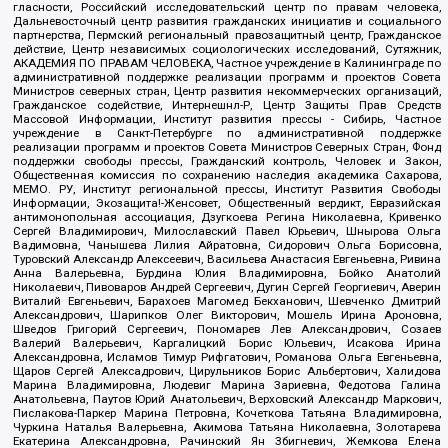
гласности, Российский исследовательский центр по правам человека,
Дальневосточный центр развития гражданских инициатив и социального
партнерства, Пермский региональный правозащитный центр, Гражданское
действие, Центр независимых социологических исследований, Сутяжник,
АКАДЕМИЯ ПО ПРАВАМ ЧЕЛОВЕКА, Частное учреждение в Калининграде по
административной поддержке реализации программ и проектов Совета
Министров северных стран, Центр развития некоммерческих организаций,
Гражданское содействие, Интернешнл-Р, Центр Защиты Прав Средств
Массовой Информации, Институт развития прессы - Сибирь, Частное
учреждение в Санкт-Петербурге по административной поддержке
реализации программ и проектов Совета Министров Северных Стран, Фонд
поддержки свободы прессы, Гражданский контроль, Человек и Закон,
Общественная комиссия по сохранению наследия академика Сахарова,
МЕМО. РУ, Институт региональной прессы, Институт Развития Свободы
Информации, Экозащита!-Женсовет, Общественный вердикт, Евразийская
антимонопольная ассоциация, Дзугкоева Регина Николаевна, Кривенко
Сергей Владимирович, Милославский Павел Юрьевич, Шнырова Ольга
Вадимовна, Чанышева Лилия Айратовна, Сидорович Ольга Борисовна,
Туровский Александр Алексеевич, Васильева Анастасия Евгеньевна, Ривина
Анна Валерьевна, Бурдина Юлия Владимировна, Бойко Анатолий
Николаевич, Пивоваров Андрей Сергеевич, Дугин Сергей Георгиевич, Аверин
Виталий Евгеньевич, Барахоев Магомед Бекханович, Шевченко Дмитрий
Александрович, Шарипков Олег Викторович, Мошель Ирина Ароновна,
Шведов Григорий Сергеевич, Пономарев Лев Александрович, Созаев
Валерий Валерьевич, Каргалицкий Борис Юльевич, Исакова Ирина
Александровна, Исламов Тимур Рифгатович, Романова Ольга Евгеньевна,
Щаров Сергей Алексадрович, Цирульников Борис Альбертович, Халидова
Марина Владимировна, Людевиг Марина Зариевна, Федотова Галина
Анатольевна, Паутов Юрий Анатольевич, Верховский Александр Маркович,
Пислакова-Паркер Марина Петровна, Кочеткова Татьяна Владимировна,
Чуркина Наталья Валерьевна, Акимова Татьяна Николаевна, Золотарева
Екатерина Александровна, Рачинский Ян Збигневич, Жемкова Елена