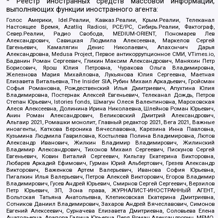
* Реестр иностранных средств массовой информации,
выполняющих функции иностранного агента:
Голос Америки, Idel.Реалии, Кавказ.Реалии, Крым.Реалии, Телеканал
Настоящее Время, Azatliq Radiosi, PCE/PC, Сибирь.Реалии, Фактограф,
Север.Реалии, Радио Свобода, MEDIUM-ORIENT, Пономарев Лев
Александрович, Савицкая Людмила Алексеевна, Маркелов Сергей
Евгеньевич, Камалягин Денис Николаевич, Апахончич Дарья
Александровна, Medusa Project, Первое антикоррупционное СМИ, VTimes.io,
Баданин Роман Сергеевич, Гликин Максим Александрович, Маняхин Петр
Борисович, Ярош Юлия Петровна, Чуракова Ольга Владимировна,
Железнова Мария Михайловна, Лукьянова Юлия Сергеевна, Маетная
Елизавета Витальевна, The Insider SIA, Рубин Михаил Аркадьевич, Гройсман
Софья Романовна, Рождественский Илья Дмитриевич, Апухтина Юлия
Владимировна, Постернак Алексей Евгеньевич, Телеканал Дождь, Петров
Степан Юрьевич, Istories fonds, Шмагун Олеся Валентиновна, Мароховская
Алеся Алексеевна, Долинина Ирина Николаевна, Шлейнов Роман Юрьевич,
Анин Роман Александрович, Великовский Дмитрий Александрович,
Альтаир 2021, Ромашки монолит, Главный редактор 2021, Вега 2021, Важные
иноагенты, Каткова Вероника Вячеславовна, Карезина Инна Павловна,
Кузьмина Людмила Гавриловна, Костылева Полина Владимировна, Лютов
Александр Иванович, Жилкин Владимир Владимирович, Жилинский
Владимир Александрович, Тихонов Михаил Сергеевич, Пискунов Сергей
Евгеньевич, Ковин Виталий Сергеевич, Кильтау Екатерина Викторовна,
Любарев Аркадий Ефимович, Гурман Юрий Альбертович, Грезев Александр
Викторович, Важенков Артем Валерьевич, Иванова София Юрьевна,
Пигалкин Илья Валерьевич, Петров Алексей Викторович, Егоров Владимир
Владимирович, Гусев Андрей Юрьевич, Смирнов Сергей Сергеевич, Верзилов
Петр Юрьевич, ЗП, Зона права, ЖУРНАЛИСТ-ИНОСТРАННЫЙ АГЕНТ,
Вольтская Татьяна Анатольевна, Клепиковская Екатерина Дмитриевна,
Сотников Даниил Владимирович, Захаров Андрей Вячеславович, Симонов
Евгений Алексеевич, Сурначева Елизавета Дмитриевна, Соловьева Елена
Анатольевна, Арапова Галина Юрьевна, Перл Роман Александрович, МЕМО,