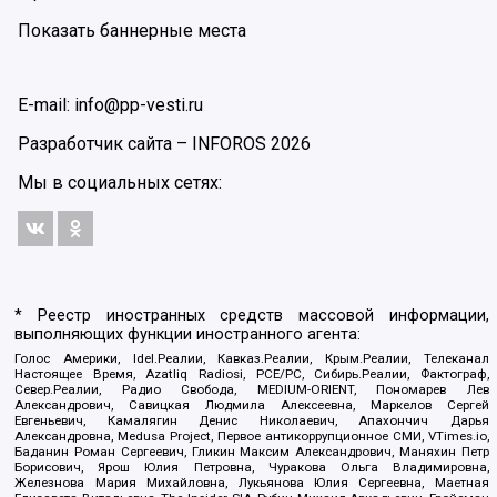
Показать баннерные места
E-mail: info@pp-vesti.ru
Разработчик сайта –
INFOROS
2026
Мы в социальных сетях:
* Реестр иностранных средств массовой информации,
выполняющих функции иностранного агента:
Голос Америки, Idel.Реалии, Кавказ.Реалии, Крым.Реалии, Телеканал
Настоящее Время, Azatliq Radiosi, PCE/PC, Сибирь.Реалии, Фактограф,
Север.Реалии, Радио Свобода, MEDIUM-ORIENT, Пономарев Лев
Александрович, Савицкая Людмила Алексеевна, Маркелов Сергей
Евгеньевич, Камалягин Денис Николаевич, Апахончич Дарья
Александровна, Medusa Project, Первое антикоррупционное СМИ, VTimes.io,
Баданин Роман Сергеевич, Гликин Максим Александрович, Маняхин Петр
Борисович, Ярош Юлия Петровна, Чуракова Ольга Владимировна,
Железнова Мария Михайловна, Лукьянова Юлия Сергеевна, Маетная