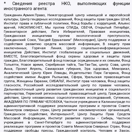
* Сведения реестра НКО, выполняющих функции
иностранного агента:
Гражданин.Армия.Право, Нижегородский центр немецкой и европейской
культуры, Центр гендерных исследований, Фонд защиты прав граждан Штаб,
Институт права и публичной политики, Фонд борьбы с коррупцией, Альянс
врачей, НАСИЛИЮ.НЕТ, Мы против СПИДа, СВЕЧА, Открытый Петербург,
Гуманитарное действие, Лига Избирателей, Правовая инициатива,
Гражданская инициатива против экологической преступности,
Гражданский Союз, "Хасдей Ерушалаим" (Милосердие), Центр поддержки и
содействия развитию средств массовой информации, В защиту прав
заключенных, Горячая Линия, Центр социально-информационных
инициатив Действие, Институт глобализации и социальных движений,
ВМЕСТЕ, Благотворительный фонд охраны здоровья и защиты прав
граждан, Благотворительный фонд помощи осужденным и их семьям, Фонд
Тольятти, Новое время, Серебряная тайга, Так-Так-Так, центр Сова, центр
Анна, Проект Апрель, Самарская губерния, Эра здоровья, Мемориал,
Аналитический Центр Юрия Левады, Издательство Парк Гагарина, Фонд
содействия имени Андрея Рылькова, Сфера, Уральская правозащитная
группа, Женщины Евразии, СИБАЛЬТ, Институт прав человека, Фонд защиты
гласности, Российский исследовательский центр по правам человека,
Дальневосточный центр развития гражданских инициатив и социального
партнерства, Пермский региональный правозащитный центр, Гражданское
действие, Центр независимых социологических исследований, Сутяжник,
АКАДЕМИЯ ПО ПРАВАМ ЧЕЛОВЕКА, Частное учреждение в Калининграде по
административной поддержке реализации программ и проектов Совета
Министров северных стран, Центр развития некоммерческих организаций,
Гражданское содействие, Интернешнл-Р, Центр Защиты Прав Средств
Массовой Информации, Институт развития прессы - Сибирь, Частное
учреждение в Санкт-Петербурге по административной поддержке
реализации программ и проектов Совета Министров Северных Стран, Фонд
поддержки свободы прессы, Гражданский контроль, Человек и Закон,