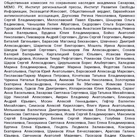
Общественная комиссия по сохранению наследия академика Сахарова,
МЕМО. РУ, Институт региональной прессы, Институт Развития Свободы
Информации, Экозащита!-Женсовет, Общественный вердикт, Евразийская
антимонопольная ассоциация, Дзугкоева Регина Николаевна, Кривенко
Сергей Владимирович, Милославский Павел Юрьевич, Шнырова Ольга
Вадимовна, Чанышева Лилия Айратовна, Сидорович Ольга Борисовна,
Туровский Александр Алексеевич, Васильева Анастасия Евгеньевна, Ривина
Анна Валерьевна, Бурдина Юлия Владимировна, Бойко Анатолий
Николаевич, Пивоваров Андрей Сергеевич, Дугин Сергей Георгиевич, Аверин
Виталий Евгеньевич, Барахоев Магомед Бекханович, Шевченко Дмитрий
Александрович, Шарипков Олег Викторович, Мошель Ирина Ароновна,
Шведов Григорий Сергеевич, Пономарев Лев Александрович, Созаев
Валерий Валерьевич, Каргалицкий Борис Юльевич, Исакова Ирина
Александровна, Исламов Тимур Рифгатович, Романова Ольга Евгеньевна,
Щаров Сергей Алексадрович, Цирульников Борис Альбертович, Халидова
Марина Владимировна, Людевиг Марина Зариевна, Федотова Галина
Анатольевна, Паутов Юрий Анатольевич, Верховский Александр Маркович,
Пислакова-Паркер Марина Петровна, Кочеткова Татьяна Владимировна,
Чуркина Наталья Валерьевна, Акимова Татьяна Николаевна, Золотарева
Екатерина Александровна, Рачинский Ян Збигневич, Жемкова Елена
Борисовна, Гудков Лев Дмитриевич, Илларионова Юлия Юрьевна, Саранг
Анна Васильевна, Захарова Светлана Сергеевна, Щур Татьяна Михайловна,
Щур Николай Алексеевич, Аверин Владимир Анатольевич, Блинушов
Андрей Юрьевич, Мосин Алексей Геннадьевич, Гефтер Валентин
Михайлович, Симонов Алексей Кириллович, Флиге Ирина Анатольевна,
Мельникова Валентина Дмитриевна, Вититинова Елена Владимировна,
Баженова Светлана Куприяновна, Исаев Сергей Владимирович, Максимов
Сергей Владимирович, Беляев Сергей Иванович, Голубева Елена
Николаевна, Ганнушкина Светлана Алексеевна, Закс Елена Владимировна,
Буртина Елена Юрьевна, Гендель Людмила Залмановна, Кокорина
Екатерина Алексеевна, Шуманов Илья Вячеславович, Арапова Галина
Юрьевна, Свечников Анатолий Мариевич, Прохоров Вадим Юрьевич,