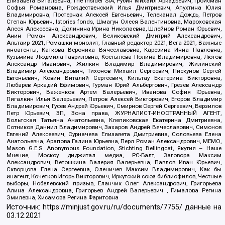
Елизавета Витальевна, The Insider SIA, Рубин Михаил Аркадьевич, Гройсман
Софья Романовна, Рождественский Илья Дмитриевич, Апухтина Юлия
Владимировна, Постернак Алексей Евгеньевич, Телеканал Дождь, Петров
Степан Юрьевич, Istories fonds, Шмагун Олеся Валентиновна, Мароховская
Алеся Алексеевна, Долинина Ирина Николаевна, Шлейнов Роман Юрьевич,
Анин Роман Александрович, Великовский Дмитрий Александрович,
Альтаир 2021, Ромашки монолит, Главный редактор 2021, Вега 2021, Важные
иноагенты, Каткова Вероника Вячеславовна, Карезина Инна Павловна,
Кузьмина Людмила Гавриловна, Костылева Полина Владимировна, Лютов
Александр Иванович, Жилкин Владимир Владимирович, Жилинский
Владимир Александрович, Тихонов Михаил Сергеевич, Пискунов Сергей
Евгеньевич, Ковин Виталий Сергеевич, Кильтау Екатерина Викторовна,
Любарев Аркадий Ефимович, Гурман Юрий Альбертович, Грезев Александр
Викторович, Важенков Артем Валерьевич, Иванова София Юрьевна,
Пигалкин Илья Валерьевич, Петров Алексей Викторович, Егоров Владимир
Владимирович, Гусев Андрей Юрьевич, Смирнов Сергей Сергеевич, Верзилов
Петр Юрьевич, ЗП, Зона права, ЖУРНАЛИСТ-ИНОСТРАННЫЙ АГЕНТ,
Вольтская Татьяна Анатольевна, Клепиковская Екатерина Дмитриевна,
Сотников Даниил Владимирович, Захаров Андрей Вячеславович, Симонов
Евгений Алексеевич, Сурначева Елизавета Дмитриевна, Соловьева Елена
Анатольевна, Арапова Галина Юрьевна, Перл Роман Александрович, МЕМО,
Mason G.E.S. Anonymous Foundation, Stichting Bellingcat, Якутия – Наше
Мнение, Москоу диджитал медиа, РС-Балт, Заговора Максим
Александрович, Ветошкина Валерия Валерьевна, Павлов Иван Юрьевич,
Скворцова Елена Сергеевна, Оленичев Максим Владимирович, Как бы
инагент, Кочетков Игорь Викторович, Иркутский союз библиофилов, Честные
выборы, Нобелевский призыв, Еланчик Олег Александрович, Григорьева
Алина Александровна, Григорьев Андрей Валерьевич , Гималова Регина
Эмилевна, Хисамова Регина Фаритовна
Источник:
https://minjust.gov.ru/ru/documents/7755/
данные на
03.12.2021