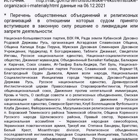
Источник:
http://nac.gov.ru/terroristicheskie-i-ekstremistskie-
organizacii-i-materialy.html
данные на
06.12.2021
* Перечень общественных объединений и религиозных
организаций в отношении которых судом принято
вступившее в законную силу решение о ликвидации или
запрете деятельности:
Национал-большевистская партия, ВЕК РА, Рада земли Кубанской Духовно
Родовой Державы Русь, организация Асгардская Славянская Община,
Община Капища Веды Перуна, Мужская Духовная Семинария Духовное
Учреждение, Нурджулар, К Богодержавию, Таблиги Джамаат, Свидетели
Иеговы, Русское национальное единство, Национал-социалистическое
общество, Джамаат мувахидов, Объединенный Вилайат Кабарды, Балкарии
и Карачая, Союз славян, Ат-Такфир Валь-Хиджра, Пит Буль, Национал-
социалистическая рабочая партия России, Славянский союз, Формат-18,
Благородный Орден Дьявола, Армия воли народа, Национальная
Социалистическая Инициатива города Череповца, Духовно-Родовая
Держава Русь, Русское национальное единство, Древнерусской
Инглистической церкви Православных Староверов-Инглингов, Русский
общенациональный союз, Движение против нелегальной иммиграции,
Кровь и Честь, О свободе совести и о религиозных объединениях, Омская
организация общественного политического движения Русское
национальное единство, Северное Братство, Клуб Болельщиков Футбольного
Клуба Динамо, Файзрахманисты, Мусульманская религиозная организация
п. Боровский Тюменского района Тюменской области, Община Коренного
Русского народа Щелковского района, Правый сектор, Украинская
национальная ассамблея – Украинская народная самооборона,
Украинская повстанческая армия, Тризуб им. Степана Бандеры, Братство,
Белый Крест, Misanthropic division, Религиозное объединение
последователей инглиизма, Народная Социальная Инициатива, TulaSkins,
Этнополитическое объединение Русские, Русское национальное