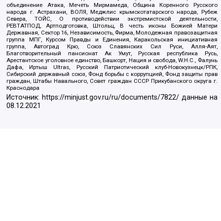
объединение Атака, Мечеть Мирмамеда, Община Коренного Русского
народа г. Астрахани, ВОЛЯ, Меджлис крымскотатарского народа, Рубеж
Севера, ТОЙС, О противодействии экстремистской деятельности,
РЕВТАТПОД, Артподготовка, Штольц, В честь иконы Божией Матери
Державная, Сектор 16, Независимость, Фирма, Молодежная правозащитная
группа МПГ, Курсом Правды и Единения, Каракольская инициативная
группа, Автоград Крю, Союз Славянских Сил Руси, Алля-Аят,
Благотворительный пансионат Ак Умут, Русская республика Русь,
Арестантское уголовное единство, Башкорт, Нация и свобода, W.H.С., Фалунь
Дафа, Иртыш Ultras, Русский Патриотический клуб-Новокузнецк/РПК,
Сибирский державный союз, Фонд борьбы с коррупцией, Фонд защиты прав
граждан, Штабы Навального, Совет граждан СССР Прикубанского округа г.
Краснодара
Источник:
https://minjust.gov.ru/ru/documents/7822/
данные на
08.12.2021