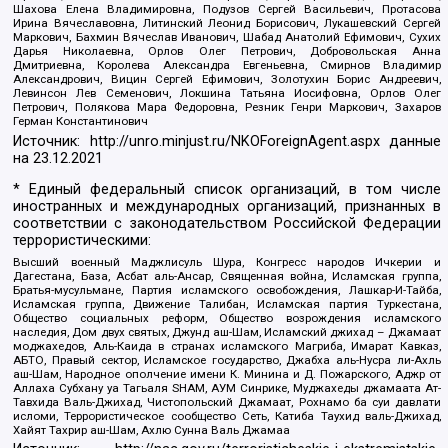
Шахова Елена Владимировна, Подузов Сергей Васильевич, Протасова
Ирина Вячеславовна, Литинский Леонид Борисович, Лукашевский Сергей
Маркович, Бахмин Вячеслав Иванович, Шабад Анатолий Ефимович, Сухих
Дарья Николаевна, Орлов Олег Петрович, Добровольская Анна
Дмитриевна, Королева Александра Евгеньевна, Смирнов Владимир
Александрович, Вицин Сергей Ефимович, Золотухин Борис Андреевич,
Левинсон Лев Семенович, Локшина Татьяна Иосифовна, Орлов Олег
Петрович, Полякова Мара Федоровна, Резник Генри Маркович, Захаров
Герман Константинович
Источник:
http://unro.minjust.ru/NKOForeignAgent.aspx
данные
на
23.12.2021
* Единый федеральный список организаций, в том числе
иностранных и международных организаций, признанных в
соответствии с законодательством Российской Федерации
террористическими:
Высший военный Маджлисуль Шура, Конгресс народов Ичкерии и
Дагестана, База, Асбат аль-Ансар, Священная война, Исламская группа,
Братья-мусульмане, Партия исламского освобождения, Лашкар-И-Тайба,
Исламская группа, Движение Талибан, Исламская партия Туркестана,
Общество социальных реформ, Общество возрождения исламского
наследия, Дом двух святых, Джунд аш-Шам, Исламский джихад – Джамаат
моджахедов, Аль-Каида в странах исламского Магриба, Имарат Кавказ,
АБТО, Правый сектор, Исламское государство, Джабха аль-Нусра ли-Ахль
аш-Шам, Народное ополчение имени К. Минина и Д. Пожарского, Аджр от
Аллаха Субхану уа Тагьаля SHAM, АУМ Синрике, Муджахеды джамаата Ат-
Тавхида Валь-Джихад, Чистопольский Джамаат, Рохнамо ба суи давлати
исломи, Террористическое сообщество Сеть, Катиба Таухид валь-Джихад,
Хайят Тахрир аш-Шам, Ахлю Сунна Валь Джамаа