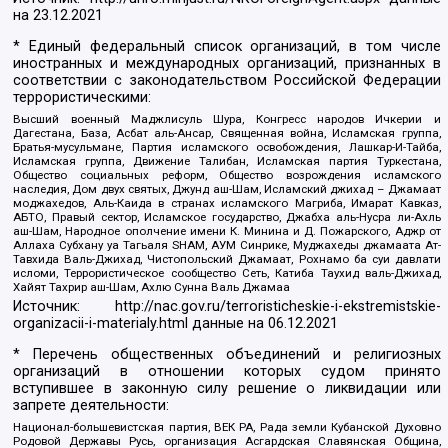
на
23.12.2021
* Единый федеральный список организаций, в том числе
иностранных и международных организаций, признанных в
соответствии с законодательством Российской Федерации
террористическими:
Высший военный Маджлисуль Шура, Конгресс народов Ичкерии и
Дагестана, База, Асбат аль-Ансар, Священная война, Исламская группа,
Братья-мусульмане, Партия исламского освобождения, Лашкар-И-Тайба,
Исламская группа, Движение Талибан, Исламская партия Туркестана,
Общество социальных реформ, Общество возрождения исламского
наследия, Дом двух святых, Джунд аш-Шам, Исламский джихад – Джамаат
моджахедов, Аль-Каида в странах исламского Магриба, Имарат Кавказ,
АБТО, Правый сектор, Исламское государство, Джабха аль-Нусра ли-Ахль
аш-Шам, Народное ополчение имени К. Минина и Д. Пожарского, Аджр от
Аллаха Субхану уа Тагьаля SHAM, АУМ Синрике, Муджахеды джамаата Ат-
Тавхида Валь-Джихад, Чистопольский Джамаат, Рохнамо ба суи давлати
исломи, Террористическое сообщество Сеть, Катиба Таухид валь-Джихад,
Хайят Тахрир аш-Шам, Ахлю Сунна Валь Джамаа
Источник:
http://nac.gov.ru/terroristicheskie-i-ekstremistskie-
organizacii-i-materialy.html
данные на
06.12.2021
* Перечень общественных объединений и религиозных
организаций в отношении которых судом принято
вступившее в законную силу решение о ликвидации или
запрете деятельности:
Национал-большевистская партия, ВЕК РА, Рада земли Кубанской Духовно
Родовой Державы Русь, организация Асгардская Славянская Община,