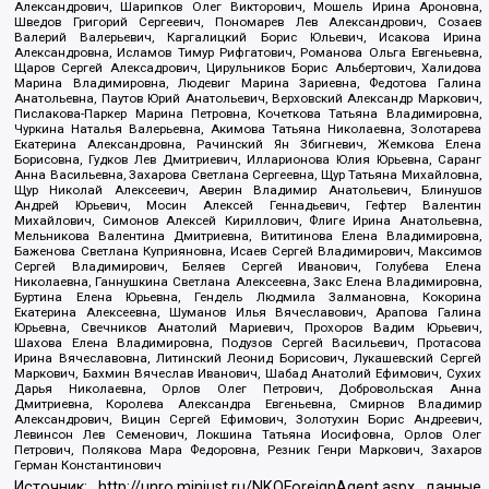
Александрович, Шарипков Олег Викторович, Мошель Ирина Ароновна,
Шведов Григорий Сергеевич, Пономарев Лев Александрович, Созаев
Валерий Валерьевич, Каргалицкий Борис Юльевич, Исакова Ирина
Александровна, Исламов Тимур Рифгатович, Романова Ольга Евгеньевна,
Щаров Сергей Алексадрович, Цирульников Борис Альбертович, Халидова
Марина Владимировна, Людевиг Марина Зариевна, Федотова Галина
Анатольевна, Паутов Юрий Анатольевич, Верховский Александр Маркович,
Пислакова-Паркер Марина Петровна, Кочеткова Татьяна Владимировна,
Чуркина Наталья Валерьевна, Акимова Татьяна Николаевна, Золотарева
Екатерина Александровна, Рачинский Ян Збигневич, Жемкова Елена
Борисовна, Гудков Лев Дмитриевич, Илларионова Юлия Юрьевна, Саранг
Анна Васильевна, Захарова Светлана Сергеевна, Щур Татьяна Михайловна,
Щур Николай Алексеевич, Аверин Владимир Анатольевич, Блинушов
Андрей Юрьевич, Мосин Алексей Геннадьевич, Гефтер Валентин
Михайлович, Симонов Алексей Кириллович, Флиге Ирина Анатольевна,
Мельникова Валентина Дмитриевна, Вититинова Елена Владимировна,
Баженова Светлана Куприяновна, Исаев Сергей Владимирович, Максимов
Сергей Владимирович, Беляев Сергей Иванович, Голубева Елена
Николаевна, Ганнушкина Светлана Алексеевна, Закс Елена Владимировна,
Буртина Елена Юрьевна, Гендель Людмила Залмановна, Кокорина
Екатерина Алексеевна, Шуманов Илья Вячеславович, Арапова Галина
Юрьевна, Свечников Анатолий Мариевич, Прохоров Вадим Юрьевич,
Шахова Елена Владимировна, Подузов Сергей Васильевич, Протасова
Ирина Вячеславовна, Литинский Леонид Борисович, Лукашевский Сергей
Маркович, Бахмин Вячеслав Иванович, Шабад Анатолий Ефимович, Сухих
Дарья Николаевна, Орлов Олег Петрович, Добровольская Анна
Дмитриевна, Королева Александра Евгеньевна, Смирнов Владимир
Александрович, Вицин Сергей Ефимович, Золотухин Борис Андреевич,
Левинсон Лев Семенович, Локшина Татьяна Иосифовна, Орлов Олег
Петрович, Полякова Мара Федоровна, Резник Генри Маркович, Захаров
Герман Константинович
Источник:
http://unro.minjust.ru/NKOForeignAgent.aspx
данные