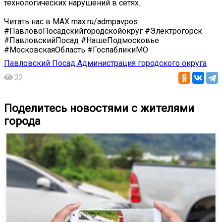
технологических нарушений в сетях.
Читать нас в MAX max.ru/admpavpos
#ПавловоПосадскийгородскойокруг #Электрогорск
#ПавловскийПосад #НашеПодмосковье
#МосковскаяОбласть #ГоспабликиМО
Павловский Посад Администрация городского округа
32
Поделитесь новостями с жителями
города