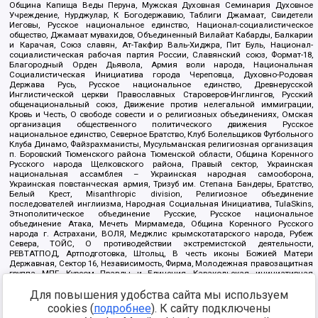
Община Капища Веды Перуна, Мужская Духовная Семинария Духовное
Учреждение, Нурджулар, К Богодержавию, Таблиги Джамаат, Свидетели
Иеговы, Русское национальное единство, Национал-социалистическое
общество, Джамаат мувахидов, Объединенный Вилайат Кабарды, Балкарии
и Карачая, Союз славян, Ат-Такфир Валь-Хиджра, Пит Буль, Национал-
социалистическая рабочая партия России, Славянский союз, Формат-18,
Благородный Орден Дьявола, Армия воли народа, Национальная
Социалистическая Инициатива города Череповца, Духовно-Родовая
Держава Русь, Русское национальное единство, Древнерусской
Инглистической церкви Православных Староверов-Инглингов, Русский
общенациональный союз, Движение против нелегальной иммиграции,
Кровь и Честь, О свободе совести и о религиозных объединениях, Омская
организация общественного политического движения Русское
национальное единство, Северное Братство, Клуб Болельщиков Футбольного
Клуба Динамо, Файзрахманисты, Мусульманская религиозная организация
п. Боровский Тюменского района Тюменской области, Община Коренного
Русского народа Щелковского района, Правый сектор, Украинская
национальная ассамблея – Украинская народная самооборона,
Украинская повстанческая армия, Тризуб им. Степана Бандеры, Братство,
Белый Крест, Misanthropic division, Религиозное объединение
последователей инглиизма, Народная Социальная Инициатива, TulaSkins,
Этнополитическое объединение Русские, Русское национальное
объединение Атака, Мечеть Мирмамеда, Община Коренного Русского
народа г. Астрахани, ВОЛЯ, Меджлис крымскотатарского народа, Рубеж
Севера, ТОЙС, О противодействии экстремистской деятельности,
РЕВТАТПОД, Артподготовка, Штольц, В честь иконы Божией Матери
Державная, Сектор 16, Независимость, Фирма, Молодежная правозащитная
группа МПГ, Курсом Правды и Единения, Каракольская инициативная
группа, Автоград Крю, Союз Славянских Сил Руси, Алля-Аят,
Для повышения удобства сайта мы используем
Благотворительный пансионат Ак Умут, Русская республика Русь,
Арестантское уголовное единство, Башкорт, Нация и свобода, W.H.С., Фалунь
cookies (
подробнее
). К сайту подключены
Дафа, Иртыш Ultras, Русский Патриотический клуб-Новокузнецк/РПК,