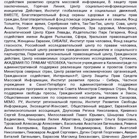
содействия развитию средств массовой информации, В защиту прав
заключенных, Горячая Линия, Центр социально-информационных
инициатив Действие, Институт глобализации и социальных движений,
ВМЕСТЕ, Благотворительный фонд охраны здоровья и защиты прав
граждан, Благотворительный фонд помощи осужденным и их семьям, Фонд
Тольятти, Новое время, Серебряная тайга, Так-Так-Так, центр Сова, центр
Анна, Проект Апрель, Самарская губерния, Эра здоровья, Мемориал,
Аналитический Центр Юрия Левады, Издательство Парк Гагарина, Фонд
содействия имени Андрея Рылькова, Сфера, Уральская правозащитная
группа, Женщины Евразии, СИБАЛЬТ, Институт прав человека, Фонд защиты
гласности, Российский исследовательский центр по правам человека,
Дальневосточный центр развития гражданских инициатив и социального
партнерства, Пермский региональный правозащитный центр, Гражданское
действие, Центр независимых социологических исследований, Сутяжник,
АКАДЕМИЯ ПО ПРАВАМ ЧЕЛОВЕКА, Частное учреждение в Калининграде по
административной поддержке реализации программ и проектов Совета
Министров северных стран, Центр развития некоммерческих организаций,
Гражданское содействие, Интернешнл-Р, Центр Защиты Прав Средств
Массовой Информации, Институт развития прессы - Сибирь, Частное
учреждение в Санкт-Петербурге по административной поддержке
реализации программ и проектов Совета Министров Северных Стран, Фонд
поддержки свободы прессы, Гражданский контроль, Человек и Закон,
Общественная комиссия по сохранению наследия академика Сахарова,
МЕМО. РУ, Институт региональной прессы, Институт Развития Свободы
Информации, Экозащита!-Женсовет, Общественный вердикт, Евразийская
антимонопольная ассоциация, Дзугкоева Регина Николаевна, Кривенко
Сергей Владимирович, Милославский Павел Юрьевич, Шнырова Ольга
Вадимовна, Чанышева Лилия Айратовна, Сидорович Ольга Борисовна,
Туровский Александр Алексеевич, Васильева Анастасия Евгеньевна, Ривина
Анна Валерьевна, Бурдина Юлия Владимировна, Бойко Анатолий
Николаевич, Пивоваров Андрей Сергеевич, Дугин Сергей Георгиевич, Аверин
Виталий Евгеньевич, Барахоев Магомед Бекханович, Шевченко Дмитрий