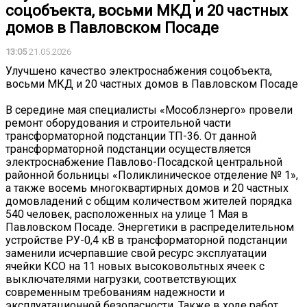
соцобъекта, восьми МКД и 20 частных
домов в Павловском Посаде
13:05
21.05.2026
Улучшено качество электроснабжения соцобъекта,
восьми МКД и 20 частных домов в Павловском Посаде
В середине мая специалисты «Мособлэнерго» провели
ремонт оборудования и строительной части
трансформаторной подстанции ТП-36. От данной
трансформаторной подстанции осуществляется
электроснабжение Павлово-Посадской центральной
районной больницы «Поликлиническое отделение № 1»,
а также восемь многоквартирных домов и 20 частных
домовладений с общим количеством жителей порядка
540 человек, расположенных на улице 1 Мая в
Павловском Посаде. Энергетики в распределительном
устройстве РУ-0,4 кВ в трансформаторной подстанции
заменили исчерпавшие свой ресурс эксплуатации
ячейки КСО на 11 новых высоковольтных ячеек с
выключателями нагрузки, соответствующих
современным требованиям надежности и
эксплуатационной безопасности. Также в ходе работ