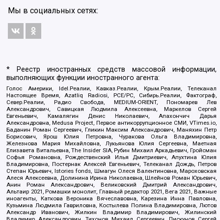
Мы в социальных сетях:
* Реестр иностранных средств массовой информации,
выполняющих функции иностранного агента:
Голос Америки, Idel.Реалии, Кавказ.Реалии, Крым.Реалии, Телеканал
Настоящее Время, Azatliq Radiosi, PCE/PC, Сибирь.Реалии, Фактограф,
Север.Реалии, Радио Свобода, MEDIUM-ORIENT, Пономарев Лев
Александрович, Савицкая Людмила Алексеевна, Маркелов Сергей
Евгеньевич, Камалягин Денис Николаевич, Апахончич Дарья
Александровна, Medusa Project, Первое антикоррупционное СМИ, VTimes.io,
Баданин Роман Сергеевич, Гликин Максим Александрович, Маняхин Петр
Борисович, Ярош Юлия Петровна, Чуракова Ольга Владимировна,
Железнова Мария Михайловна, Лукьянова Юлия Сергеевна, Маетная
Елизавета Витальевна, The Insider SIA, Рубин Михаил Аркадьевич, Гройсман
Софья Романовна, Рождественский Илья Дмитриевич, Апухтина Юлия
Владимировна, Постернак Алексей Евгеньевич, Телеканал Дождь, Петров
Степан Юрьевич, Istories fonds, Шмагун Олеся Валентиновна, Мароховская
Алеся Алексеевна, Долинина Ирина Николаевна, Шлейнов Роман Юрьевич,
Анин Роман Александрович, Великовский Дмитрий Александрович,
Альтаир 2021, Ромашки монолит, Главный редактор 2021, Вега 2021, Важные
иноагенты, Каткова Вероника Вячеславовна, Карезина Инна Павловна,
Кузьмина Людмила Гавриловна, Костылева Полина Владимировна, Лютов
Александр Иванович, Жилкин Владимир Владимирович, Жилинский
Владимир Александрович, Тихонов Михаил Сергеевич, Пискунов Сергей