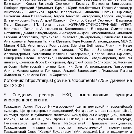
Евгеньевич, Ковин Виталий Сергеевич, Кильтау Екатерина Викторовна,
Любарев Аркадий Ефимович, Гурман Юрий Альбертович, Грезев Александр
Викторович, Важенков Артем Валерьевич, Иванова София Юрьевна,
Пигалкин Илья Валерьевич, Петров Алексей Викторович, Егоров Владимир
Владимирович, Гусев Андрей Юрьевич, Смирнов Сергей Сергеевич, Верзилов
Петр Юрьевич, ЗП, Зона права, ЖУРНАЛИСТ-ИНОСТРАННЫЙ АГЕНТ,
Вольтская Татьяна Анатольевна, Клепиковская Екатерина Дмитриевна,
Сотников Даниил Владимирович, Захаров Андрей Вячеславович, Симонов
Евгений Алексеевич, Сурначева Елизавета Дмитриевна, Соловьева Елена
Анатольевна, Арапова Галина Юрьевна, Перл Роман Александрович, МЕМО,
Mason G.E.S. Anonymous Foundation, Stichting Bellingcat, Якутия – Наше
Мнение, Москоу диджитал медиа, РС-Балт, Заговора Максим
Александрович, Ветошкина Валерия Валерьевна, Павлов Иван Юрьевич,
Скворцова Елена Сергеевна, Оленичев Максим Владимирович, Как бы
инагент, Кочетков Игорь Викторович, Иркутский союз библиофилов, Честные
выборы, Нобелевский призыв, Еланчик Олег Александрович, Григорьева
Алина Александровна, Григорьев Андрей Валерьевич , Гималова Регина
Эмилевна, Хисамова Регина Фаритовна
Источник:
https://minjust.gov.ru/ru/documents/7755/
данные на
03.12.2021
* Сведения реестра НКО, выполняющих функции
иностранного агента:
Гражданин.Армия.Право, Нижегородский центр немецкой и европейской
культуры, Центр гендерных исследований, Фонд защиты прав граждан Штаб,
Институт права и публичной политики, Фонд борьбы с коррупцией, Альянс
врачей, НАСИЛИЮ.НЕТ, Мы против СПИДа, СВЕЧА, Открытый Петербург,
Гуманитарное действие, Лига Избирателей, Правовая инициатива,
Гражданская инициатива против экологической преступности,
Гражданский Союз, "Хасдей Ерушалаим" (Милосердие), Центр поддержки и