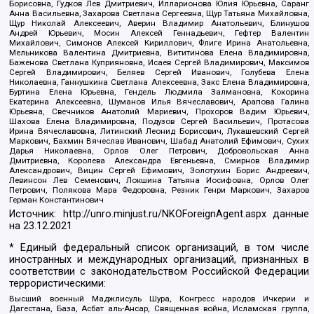
Борисовна, Гудков Лев Дмитриевич, Илларионова Юлия Юрьевна, Саранг
Анна Васильевна, Захарова Светлана Сергеевна, Щур Татьяна Михайловна,
Щур Николай Алексеевич, Аверин Владимир Анатольевич, Блинушов
Андрей Юрьевич, Мосин Алексей Геннадьевич, Гефтер Валентин
Михайлович, Симонов Алексей Кириллович, Флиге Ирина Анатольевна,
Мельникова Валентина Дмитриевна, Вититинова Елена Владимировна,
Баженова Светлана Куприяновна, Исаев Сергей Владимирович, Максимов
Сергей Владимирович, Беляев Сергей Иванович, Голубева Елена
Николаевна, Ганнушкина Светлана Алексеевна, Закс Елена Владимировна,
Буртина Елена Юрьевна, Гендель Людмила Залмановна, Кокорина
Екатерина Алексеевна, Шуманов Илья Вячеславович, Арапова Галина
Юрьевна, Свечников Анатолий Мариевич, Прохоров Вадим Юрьевич,
Шахова Елена Владимировна, Подузов Сергей Васильевич, Протасова
Ирина Вячеславовна, Литинский Леонид Борисович, Лукашевский Сергей
Маркович, Бахмин Вячеслав Иванович, Шабад Анатолий Ефимович, Сухих
Дарья Николаевна, Орлов Олег Петрович, Добровольская Анна
Дмитриевна, Королева Александра Евгеньевна, Смирнов Владимир
Александрович, Вицин Сергей Ефимович, Золотухин Борис Андреевич,
Левинсон Лев Семенович, Локшина Татьяна Иосифовна, Орлов Олег
Петрович, Полякова Мара Федоровна, Резник Генри Маркович, Захаров
Герман Константинович
Источник:
http://unro.minjust.ru/NKOForeignAgent.aspx
данные
на
23.12.2021
* Единый федеральный список организаций, в том числе
иностранных и международных организаций, признанных в
соответствии с законодательством Российской Федерации
террористическими:
Высший военный Маджлисуль Шура, Конгресс народов Ичкерии и
Дагестана, База, Асбат аль-Ансар, Священная война, Исламская группа,