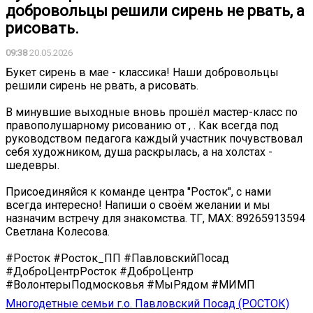
добровольцы решили сирень не рвать, а
рисовать.
09:38
20.05.2026
Букет сирень в мае - классика! Наши добровольцы
решили сирень не рвать, а рисовать.
В минувшие выходные вновь прошёл мастер-класс по
правополушарному рисованию от , . Как всегда под
руководством педагога каждый участник почувствовал
себя художником, душа раскрылась, а на холстах -
шедевры.
Присоединяйся к команде центра "Росток", с нами
всегда интересно! Напиши о своём желании и мы
назначим встречу для знакомства. ТГ, МАХ: 89265913594
Светлана Колесова.
#Росток #Росток_ПП #ПавловскийПосад
#ДоброЦентрРосток #ДоброЦентр
#ВолонтерыПодмосковья #МыРядом #МИМП
Многодетные семьи г.о. Павловский Посад (РОСТОК)