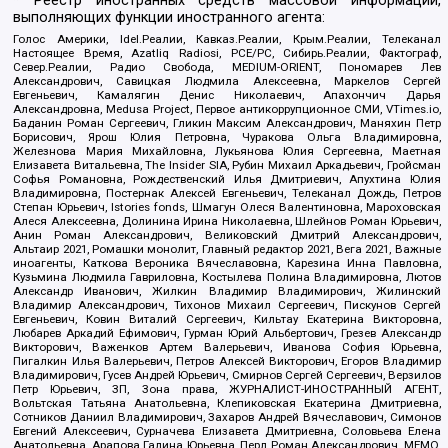
* Реестр иностранных средств массовой информации,
выполняющих функции иностранного агента:
Голос Америки, Idel.Реалии, Кавказ.Реалии, Крым.Реалии, Телеканал
Настоящее Время, Azatliq Radiosi, PCE/PC, Сибирь.Реалии, Фактограф,
Север.Реалии, Радио Свобода, MEDIUM-ORIENT, Пономарев Лев
Александрович, Савицкая Людмила Алексеевна, Маркелов Сергей
Евгеньевич, Камалягин Денис Николаевич, Апахончич Дарья
Александровна, Medusa Project, Первое антикоррупционное СМИ, VTimes.io,
Баданин Роман Сергеевич, Гликин Максим Александрович, Маняхин Петр
Борисович, Ярош Юлия Петровна, Чуракова Ольга Владимировна,
Железнова Мария Михайловна, Лукьянова Юлия Сергеевна, Маетная
Елизавета Витальевна, The Insider SIA, Рубин Михаил Аркадьевич, Гройсман
Софья Романовна, Рождественский Илья Дмитриевич, Апухтина Юлия
Владимировна, Постернак Алексей Евгеньевич, Телеканал Дождь, Петров
Степан Юрьевич, Istories fonds, Шмагун Олеся Валентиновна, Мароховская
Алеся Алексеевна, Долинина Ирина Николаевна, Шлейнов Роман Юрьевич,
Анин Роман Александрович, Великовский Дмитрий Александрович,
Альтаир 2021, Ромашки монолит, Главный редактор 2021, Вега 2021, Важные
иноагенты, Каткова Вероника Вячеславовна, Карезина Инна Павловна,
Кузьмина Людмила Гавриловна, Костылева Полина Владимировна, Лютов
Александр Иванович, Жилкин Владимир Владимирович, Жилинский
Владимир Александрович, Тихонов Михаил Сергеевич, Пискунов Сергей
Евгеньевич, Ковин Виталий Сергеевич, Кильтау Екатерина Викторовна,
Любарев Аркадий Ефимович, Гурман Юрий Альбертович, Грезев Александр
Викторович, Важенков Артем Валерьевич, Иванова София Юрьевна,
Пигалкин Илья Валерьевич, Петров Алексей Викторович, Егоров Владимир
Владимирович, Гусев Андрей Юрьевич, Смирнов Сергей Сергеевич, Верзилов
Петр Юрьевич, ЗП, Зона права, ЖУРНАЛИСТ-ИНОСТРАННЫЙ АГЕНТ,
Вольтская Татьяна Анатольевна, Клепиковская Екатерина Дмитриевна,
Сотников Даниил Владимирович, Захаров Андрей Вячеславович, Симонов
Евгений Алексеевич, Сурначева Елизавета Дмитриевна, Соловьева Елена
Анатольевна, Арапова Галина Юрьевна, Перл Роман Александрович, МЕМО,