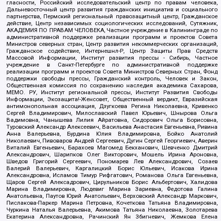
гласности, Российский исследовательский центр по правам человека,
Дальневосточный центр развития гражданских инициатив и социального
партнерства, Пермский региональный правозащитный центр, Гражданское
действие, Центр независимых социологических исследований, Сутяжник,
АКАДЕМИЯ ПО ПРАВАМ ЧЕЛОВЕКА, Частное учреждение в Калининграде по
административной поддержке реализации программ и проектов Совета
Министров северных стран, Центр развития некоммерческих организаций,
Гражданское содействие, Интернешнл-Р, Центр Защиты Прав Средств
Массовой Информации, Институт развития прессы - Сибирь, Частное
учреждение в Санкт-Петербурге по административной поддержке
реализации программ и проектов Совета Министров Северных Стран, Фонд
поддержки свободы прессы, Гражданский контроль, Человек и Закон,
Общественная комиссия по сохранению наследия академика Сахарова,
МЕМО. РУ, Институт региональной прессы, Институт Развития Свободы
Информации, Экозащита!-Женсовет, Общественный вердикт, Евразийская
антимонопольная ассоциация, Дзугкоева Регина Николаевна, Кривенко
Сергей Владимирович, Милославский Павел Юрьевич, Шнырова Ольга
Вадимовна, Чанышева Лилия Айратовна, Сидорович Ольга Борисовна,
Туровский Александр Алексеевич, Васильева Анастасия Евгеньевна, Ривина
Анна Валерьевна, Бурдина Юлия Владимировна, Бойко Анатолий
Николаевич, Пивоваров Андрей Сергеевич, Дугин Сергей Георгиевич, Аверин
Виталий Евгеньевич, Барахоев Магомед Бекханович, Шевченко Дмитрий
Александрович, Шарипков Олег Викторович, Мошель Ирина Ароновна,
Шведов Григорий Сергеевич, Пономарев Лев Александрович, Созаев
Валерий Валерьевич, Каргалицкий Борис Юльевич, Исакова Ирина
Александровна, Исламов Тимур Рифгатович, Романова Ольга Евгеньевна,
Щаров Сергей Алексадрович, Цирульников Борис Альбертович, Халидова
Марина Владимировна, Людевиг Марина Зариевна, Федотова Галина
Анатольевна, Паутов Юрий Анатольевич, Верховский Александр Маркович,
Пислакова-Паркер Марина Петровна, Кочеткова Татьяна Владимировна,
Чуркина Наталья Валерьевна, Акимова Татьяна Николаевна, Золотарева
Екатерина Александровна, Рачинский Ян Збигневич, Жемкова Елена