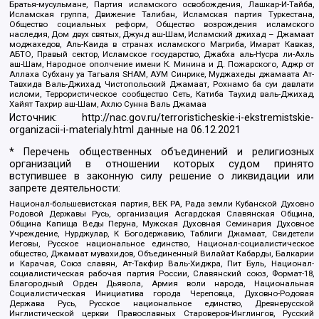
Братья-мусульмане, Партия исламского освобождения, Лашкар-И-Тайба,
Исламская группа, Движение Талибан, Исламская партия Туркестана,
Общество социальных реформ, Общество возрождения исламского
наследия, Дом двух святых, Джунд аш-Шам, Исламский джихад – Джамаат
моджахедов, Аль-Каида в странах исламского Магриба, Имарат Кавказ,
АБТО, Правый сектор, Исламское государство, Джабха аль-Нусра ли-Ахль
аш-Шам, Народное ополчение имени К. Минина и Д. Пожарского, Аджр от
Аллаха Субхану уа Тагьаля SHAM, АУМ Синрике, Муджахеды джамаата Ат-
Тавхида Валь-Джихад, Чистопольский Джамаат, Рохнамо ба суи давлати
исломи, Террористическое сообщество Сеть, Катиба Таухид валь-Джихад,
Хайят Тахрир аш-Шам, Ахлю Сунна Валь Джамаа
Источник:
http://nac.gov.ru/terroristicheskie-i-ekstremistskie-
organizacii-i-materialy.html
данные на
06.12.2021
* Перечень общественных объединений и религиозных
организаций в отношении которых судом принято
вступившее в законную силу решение о ликвидации или
запрете деятельности:
Национал-большевистская партия, ВЕК РА, Рада земли Кубанской Духовно
Родовой Державы Русь, организация Асгардская Славянская Община,
Община Капища Веды Перуна, Мужская Духовная Семинария Духовное
Учреждение, Нурджулар, К Богодержавию, Таблиги Джамаат, Свидетели
Иеговы, Русское национальное единство, Национал-социалистическое
общество, Джамаат мувахидов, Объединенный Вилайат Кабарды, Балкарии
и Карачая, Союз славян, Ат-Такфир Валь-Хиджра, Пит Буль, Национал-
социалистическая рабочая партия России, Славянский союз, Формат-18,
Благородный Орден Дьявола, Армия воли народа, Национальная
Социалистическая Инициатива города Череповца, Духовно-Родовая
Держава Русь, Русское национальное единство, Древнерусской
Инглистической церкви Православных Староверов-Инглингов, Русский