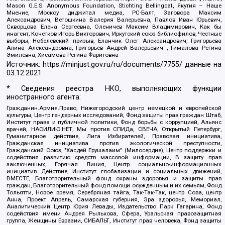
Mason G.E.S. Anonymous Foundation, Stichting Bellingcat, Якутия – Наше
Мнение, Москоу диджитал медиа, РС-Балт, Заговора Максим
Александрович, Ветошкина Валерия Валерьевна, Павлов Иван Юрьевич,
Скворцова Елена Сергеевна, Оленичев Максим Владимирович, Как бы
инагент, Кочетков Игорь Викторович, Иркутский союз библиофилов, Честные
выборы, Нобелевский призыв, Еланчик Олег Александрович, Григорьева
Алина Александровна, Григорьев Андрей Валерьевич , Гималова Регина
Эмилевна, Хисамова Регина Фаритовна
Источник:
https://minjust.gov.ru/ru/documents/7755/
данные на
03.12.2021
* Сведения реестра НКО, выполняющих функции
иностранного агента:
Гражданин.Армия.Право, Нижегородский центр немецкой и европейской
культуры, Центр гендерных исследований, Фонд защиты прав граждан Штаб,
Институт права и публичной политики, Фонд борьбы с коррупцией, Альянс
врачей, НАСИЛИЮ.НЕТ, Мы против СПИДа, СВЕЧА, Открытый Петербург,
Гуманитарное действие, Лига Избирателей, Правовая инициатива,
Гражданская инициатива против экологической преступности,
Гражданский Союз, "Хасдей Ерушалаим" (Милосердие), Центр поддержки и
содействия развитию средств массовой информации, В защиту прав
заключенных, Горячая Линия, Центр социально-информационных
инициатив Действие, Институт глобализации и социальных движений,
ВМЕСТЕ, Благотворительный фонд охраны здоровья и защиты прав
граждан, Благотворительный фонд помощи осужденным и их семьям, Фонд
Тольятти, Новое время, Серебряная тайга, Так-Так-Так, центр Сова, центр
Анна, Проект Апрель, Самарская губерния, Эра здоровья, Мемориал,
Аналитический Центр Юрия Левады, Издательство Парк Гагарина, Фонд
содействия имени Андрея Рылькова, Сфера, Уральская правозащитная
группа, Женщины Евразии, СИБАЛЬТ, Институт прав человека, Фонд защиты