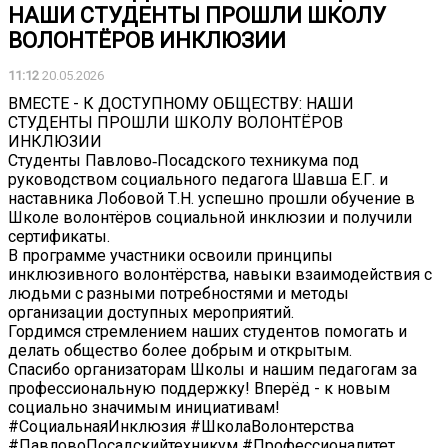
НАШИ СТУДЕНТЫ ПРОШЛИ ШКОЛУ
ВОЛОНТЁРОВ ИНКЛЮЗИИ
11:12
20.05.2026
ВМЕСТЕ - К ДОСТУПНОМУ ОБЩЕСТВУ: НАШИ
СТУДЕНТЫ ПРОШЛИ ШКОЛУ ВОЛОНТЁРОВ
ИНКЛЮЗИИ
Студенты Павлово‑Посадского техникума под
руководством социального педагога Шавша Е.Г. и
наставника Лобовой Т.Н. успешно прошли обучение в
Школе волонтёров социальной инклюзии и получили
сертификаты.
В программе участники освоили принципы
инклюзивного волонтёрства, навыки взаимодействия с
людьми с разными потребностями и методы
организации доступных мероприятий.
Гордимся стремлением наших студентов помогать и
делать общество более добрым и открытым.
Спасибо организаторам Школы и нашим педагогам за
профессиональную поддержку! Вперёд - к новым
социально значимым инициативам!
#СоциальнаяИнклюзия #ШколаВолонтерства
#ПавловоПосадскийтехникум #Профессионалитет