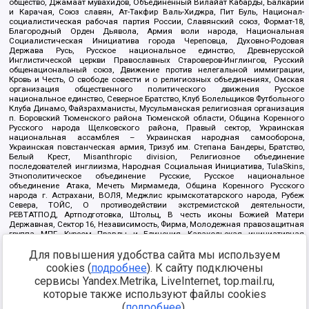
общество, Джамаат мувахидов, Объединенный Вилайат Кабарды, Балкарии
и Карачая, Союз славян, Ат-Такфир Валь-Хиджра, Пит Буль, Национал-
социалистическая рабочая партия России, Славянский союз, Формат-18,
Благородный Орден Дьявола, Армия воли народа, Национальная
Социалистическая Инициатива города Череповца, Духовно-Родовая
Держава Русь, Русское национальное единство, Древнерусской
Инглистической церкви Православных Староверов-Инглингов, Русский
общенациональный союз, Движение против нелегальной иммиграции,
Кровь и Честь, О свободе совести и о религиозных объединениях, Омская
организация общественного политического движения Русское
национальное единство, Северное Братство, Клуб Болельщиков Футбольного
Клуба Динамо, Файзрахманисты, Мусульманская религиозная организация
п. Боровский Тюменского района Тюменской области, Община Коренного
Русского народа Щелковского района, Правый сектор, Украинская
национальная ассамблея – Украинская народная самооборона,
Украинская повстанческая армия, Тризуб им. Степана Бандеры, Братство,
Белый Крест, Misanthropic division, Религиозное объединение
последователей инглиизма, Народная Социальная Инициатива, TulaSkins,
Этнополитическое объединение Русские, Русское национальное
объединение Атака, Мечеть Мирмамеда, Община Коренного Русского
народа г. Астрахани, ВОЛЯ, Меджлис крымскотатарского народа, Рубеж
Севера, ТОЙС, О противодействии экстремистской деятельности,
РЕВТАТПОД, Артподготовка, Штольц, В честь иконы Божией Матери
Державная, Сектор 16, Независимость, Фирма, Молодежная правозащитная
группа МПГ, Курсом Правды и Единения, Каракольская инициативная
группа, Автоград Крю, Союз Славянских Сил Руси, Алля-Аят,
Для повышения удобства сайта мы используем
Благотворительный пансионат Ак Умут, Русская республика Русь,
Арестантское уголовное единство, Башкорт, Нация и свобода, W.H.С., Фалунь
cookies (
подробнее
). К сайту подключены
Дафа, Иртыш Ultras, Русский Патриотический клуб-Новокузнецк/РПК,
сервисы Yandex.Metrika, LiveInternet, top.mail.ru,
Сибирский державный союз, Фонд борьбы с коррупцией, Фонд защиты прав
граждан, Штабы Навального, Совет граждан СССР Прикубанского округа г.
которые также используют файлы cookies
Краснодара
(
подробнее
).