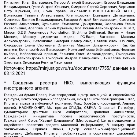
Пигалкин Илья Валерьевич, Петров Алексей Викторович, Егоров Владимир
Владимирович, Гусев Андрей Юрьевич, Смирнов Сергей Сергеевич, Верзилов
Петр Юрьевич, ЗП, Зона права, ЖУРНАЛИСТ-ИНОСТРАННЫЙ АГЕНТ,
Вольтская Татьяна Анатольевна, Клепиковская Екатерина Дмитриевна,
Сотников Даниил Владимирович, Захаров Андрей Вячеславович, Симонов
Евгений Алексеевич, Сурначева Елизавета Дмитриевна, Соловьева Елена
Анатольевна, Арапова Галина Юрьевна, Перл Роман Александрович, МЕМО,
Mason G.E.S. Anonymous Foundation, Stichting Bellingcat, Якутия – Наше
Мнение, Москоу диджитал медиа, РС-Балт, Заговора Максим
Александрович, Ветошкина Валерия Валерьевна, Павлов Иван Юрьевич,
Скворцова Елена Сергеевна, Оленичев Максим Владимирович, Как бы
инагент, Кочетков Игорь Викторович, Иркутский союз библиофилов, Честные
выборы, Нобелевский призыв, Еланчик Олег Александрович, Григорьева
Алина Александровна, Григорьев Андрей Валерьевич , Гималова Регина
Эмилевна, Хисамова Регина Фаритовна
Источник:
https://minjust.gov.ru/ru/documents/7755/
данные на
03.12.2021
* Сведения реестра НКО, выполняющих функции
иностранного агента:
Гражданин.Армия.Право, Нижегородский центр немецкой и европейской
культуры, Центр гендерных исследований, Фонд защиты прав граждан Штаб,
Институт права и публичной политики, Фонд борьбы с коррупцией, Альянс
врачей, НАСИЛИЮ.НЕТ, Мы против СПИДа, СВЕЧА, Открытый Петербург,
Гуманитарное действие, Лига Избирателей, Правовая инициатива,
Гражданская инициатива против экологической преступности,
Гражданский Союз, "Хасдей Ерушалаим" (Милосердие), Центр поддержки и
содействия развитию средств массовой информации, В защиту прав
заключенных, Горячая Линия, Центр социально-информационных
инициатив Действие, Институт глобализации и социальных движений,