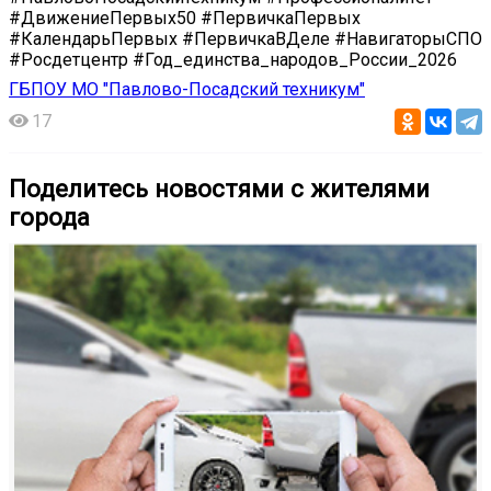
#ДвижениеПервых50 #ПервичкаПервых
#КалендарьПервых #ПервичкаВДеле #НавигаторыСПО
#Росдетцентр #Год_единства_народов_России_2026
ГБПОУ МО "Павлово-Посадский техникум"
17
Поделитесь новостями с жителями
города