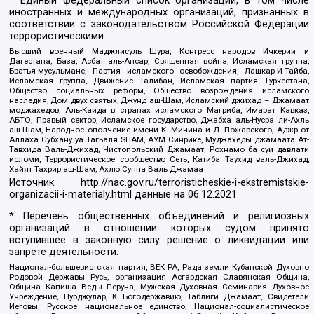
* Единый федеральный список организаций, в том числе
иностранных и международных организаций, признанных в
соответствии с законодательством Российской Федерации
террористическими:
Высший военный Маджлисуль Шура, Конгресс народов Ичкерии и
Дагестана, База, Асбат аль-Ансар, Священная война, Исламская группа,
Братья-мусульмане, Партия исламского освобождения, Лашкар-И-Тайба,
Исламская группа, Движение Талибан, Исламская партия Туркестана,
Общество социальных реформ, Общество возрождения исламского
наследия, Дом двух святых, Джунд аш-Шам, Исламский джихад – Джамаат
моджахедов, Аль-Каида в странах исламского Магриба, Имарат Кавказ,
АБТО, Правый сектор, Исламское государство, Джабха аль-Нусра ли-Ахль
аш-Шам, Народное ополчение имени К. Минина и Д. Пожарского, Аджр от
Аллаха Субхану уа Тагьаля SHAM, АУМ Синрике, Муджахеды джамаата Ат-
Тавхида Валь-Джихад, Чистопольский Джамаат, Рохнамо ба суи давлати
исломи, Террористическое сообщество Сеть, Катиба Таухид валь-Джихад,
Хайят Тахрир аш-Шам, Ахлю Сунна Валь Джамаа
Источник:
http://nac.gov.ru/terroristicheskie-i-ekstremistskie-
organizacii-i-materialy.html
данные на
06.12.2021
* Перечень общественных объединений и религиозных
организаций в отношении которых судом принято
вступившее в законную силу решение о ликвидации или
запрете деятельности:
Национал-большевистская партия, ВЕК РА, Рада земли Кубанской Духовно
Родовой Державы Русь, организация Асгардская Славянская Община,
Община Капища Веды Перуна, Мужская Духовная Семинария Духовное
Учреждение, Нурджулар, К Богодержавию, Таблиги Джамаат, Свидетели
Иеговы, Русское национальное единство, Национал-социалистическое