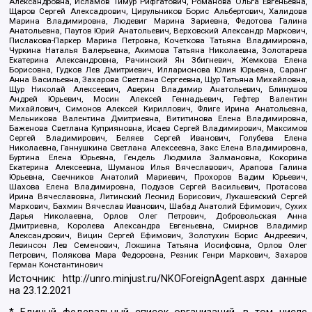
Александровна, Исламов Тимур Рифгатович, Романова Ольга Евгеньевна,
Щаров Сергей Алексадрович, Цирульников Борис Альбертович, Халидова
Марина Владимировна, Людевиг Марина Зариевна, Федотова Галина
Анатольевна, Паутов Юрий Анатольевич, Верховский Александр Маркович,
Пислакова-Паркер Марина Петровна, Кочеткова Татьяна Владимировна,
Чуркина Наталья Валерьевна, Акимова Татьяна Николаевна, Золотарева
Екатерина Александровна, Рачинский Ян Збигневич, Жемкова Елена
Борисовна, Гудков Лев Дмитриевич, Илларионова Юлия Юрьевна, Саранг
Анна Васильевна, Захарова Светлана Сергеевна, Щур Татьяна Михайловна,
Щур Николай Алексеевич, Аверин Владимир Анатольевич, Блинушов
Андрей Юрьевич, Мосин Алексей Геннадьевич, Гефтер Валентин
Михайлович, Симонов Алексей Кириллович, Флиге Ирина Анатольевна,
Мельникова Валентина Дмитриевна, Вититинова Елена Владимировна,
Баженова Светлана Куприяновна, Исаев Сергей Владимирович, Максимов
Сергей Владимирович, Беляев Сергей Иванович, Голубева Елена
Николаевна, Ганнушкина Светлана Алексеевна, Закс Елена Владимировна,
Буртина Елена Юрьевна, Гендель Людмила Залмановна, Кокорина
Екатерина Алексеевна, Шуманов Илья Вячеславович, Арапова Галина
Юрьевна, Свечников Анатолий Мариевич, Прохоров Вадим Юрьевич,
Шахова Елена Владимировна, Подузов Сергей Васильевич, Протасова
Ирина Вячеславовна, Литинский Леонид Борисович, Лукашевский Сергей
Маркович, Бахмин Вячеслав Иванович, Шабад Анатолий Ефимович, Сухих
Дарья Николаевна, Орлов Олег Петрович, Добровольская Анна
Дмитриевна, Королева Александра Евгеньевна, Смирнов Владимир
Александрович, Вицин Сергей Ефимович, Золотухин Борис Андреевич,
Левинсон Лев Семенович, Локшина Татьяна Иосифовна, Орлов Олег
Петрович, Полякова Мара Федоровна, Резник Генри Маркович, Захаров
Герман Константинович
Источник:
http://unro.minjust.ru/NKOForeignAgent.aspx
данные
на
23.12.2021