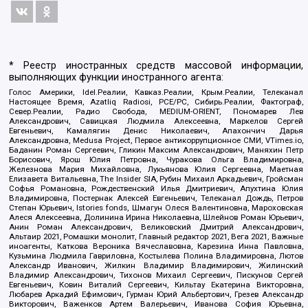
* Реестр иностранных средств массовой информации,
выполняющих функции иностранного агента:
Голос Америки, Idel.Реалии, Кавказ.Реалии, Крым.Реалии, Телеканал
Настоящее Время, Azatliq Radiosi, PCE/PC, Сибирь.Реалии, Фактограф,
Север.Реалии, Радио Свобода, MEDIUM-ORIENT, Пономарев Лев
Александрович, Савицкая Людмила Алексеевна, Маркелов Сергей
Евгеньевич, Камалягин Денис Николаевич, Апахончич Дарья
Александровна, Medusa Project, Первое антикоррупционное СМИ, VTimes.io,
Баданин Роман Сергеевич, Гликин Максим Александрович, Маняхин Петр
Борисович, Ярош Юлия Петровна, Чуракова Ольга Владимировна,
Железнова Мария Михайловна, Лукьянова Юлия Сергеевна, Маетная
Елизавета Витальевна, The Insider SIA, Рубин Михаил Аркадьевич, Гройсман
Софья Романовна, Рождественский Илья Дмитриевич, Апухтина Юлия
Владимировна, Постернак Алексей Евгеньевич, Телеканал Дождь, Петров
Степан Юрьевич, Istories fonds, Шмагун Олеся Валентиновна, Мароховская
Алеся Алексеевна, Долинина Ирина Николаевна, Шлейнов Роман Юрьевич,
Анин Роман Александрович, Великовский Дмитрий Александрович,
Альтаир 2021, Ромашки монолит, Главный редактор 2021, Вега 2021, Важные
иноагенты, Каткова Вероника Вячеславовна, Карезина Инна Павловна,
Кузьмина Людмила Гавриловна, Костылева Полина Владимировна, Лютов
Александр Иванович, Жилкин Владимир Владимирович, Жилинский
Владимир Александрович, Тихонов Михаил Сергеевич, Пискунов Сергей
Евгеньевич, Ковин Виталий Сергеевич, Кильтау Екатерина Викторовна,
Любарев Аркадий Ефимович, Гурман Юрий Альбертович, Грезев Александр
Викторович, Важенков Артем Валерьевич, Иванова София Юрьевна,