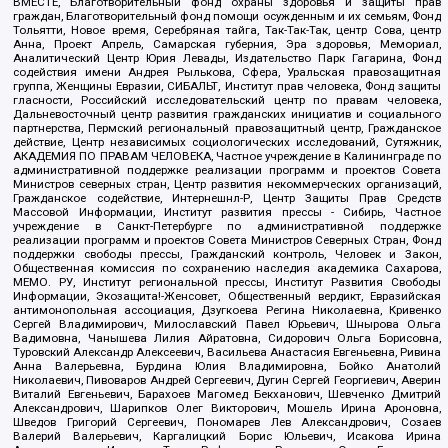
ВМЕСТЕ, Благотворительный фонд охраны здоровья и защиты прав
граждан, Благотворительный фонд помощи осужденным и их семьям, Фонд
Тольятти, Новое время, Серебряная тайга, Так-Так-Так, центр Сова, центр
Анна, Проект Апрель, Самарская губерния, Эра здоровья, Мемориал,
Аналитический Центр Юрия Левады, Издательство Парк Гагарина, Фонд
содействия имени Андрея Рылькова, Сфера, Уральская правозащитная
группа, Женщины Евразии, СИБАЛЬТ, Институт прав человека, Фонд защиты
гласности, Российский исследовательский центр по правам человека,
Дальневосточный центр развития гражданских инициатив и социального
партнерства, Пермский региональный правозащитный центр, Гражданское
действие, Центр независимых социологических исследований, Сутяжник,
АКАДЕМИЯ ПО ПРАВАМ ЧЕЛОВЕКА, Частное учреждение в Калининграде по
административной поддержке реализации программ и проектов Совета
Министров северных стран, Центр развития некоммерческих организаций,
Гражданское содействие, Интернешнл-Р, Центр Защиты Прав Средств
Массовой Информации, Институт развития прессы - Сибирь, Частное
учреждение в Санкт-Петербурге по административной поддержке
реализации программ и проектов Совета Министров Северных Стран, Фонд
поддержки свободы прессы, Гражданский контроль, Человек и Закон,
Общественная комиссия по сохранению наследия академика Сахарова,
МЕМО. РУ, Институт региональной прессы, Институт Развития Свободы
Информации, Экозащита!-Женсовет, Общественный вердикт, Евразийская
антимонопольная ассоциация, Дзугкоева Регина Николаевна, Кривенко
Сергей Владимирович, Милославский Павел Юрьевич, Шнырова Ольга
Вадимовна, Чанышева Лилия Айратовна, Сидорович Ольга Борисовна,
Туровский Александр Алексеевич, Васильева Анастасия Евгеньевна, Ривина
Анна Валерьевна, Бурдина Юлия Владимировна, Бойко Анатолий
Николаевич, Пивоваров Андрей Сергеевич, Дугин Сергей Георгиевич, Аверин
Виталий Евгеньевич, Барахоев Магомед Бекханович, Шевченко Дмитрий
Александрович, Шарипков Олег Викторович, Мошель Ирина Ароновна,
Шведов Григорий Сергеевич, Пономарев Лев Александрович, Созаев
Валерий Валерьевич, Каргалицкий Борис Юльевич, Исакова Ирина