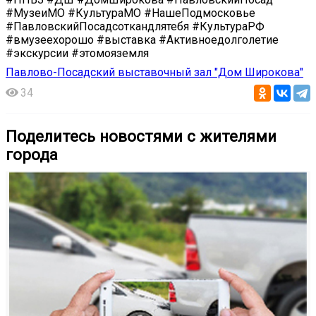
#МузеиМО #КультураМО #НашеПодмосковье
#ПавловскийПосадсоткандлятебя #КультураРФ
#вмузеехорошо #выставка #Активноедолголетие
#экскурсии #этомояземля
Павлово-Посадский выставочный зал "Дом Широкова"
34
Поделитесь новостями с жителями
города