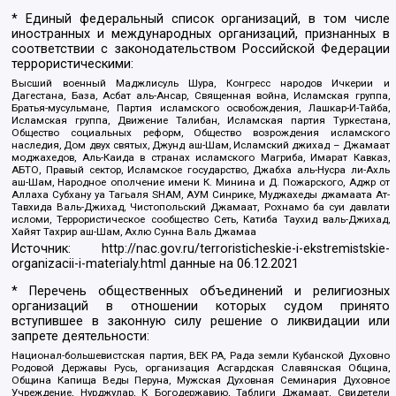
* Единый федеральный список организаций, в том числе
иностранных и международных организаций, признанных в
соответствии с законодательством Российской Федерации
террористическими:
Высший военный Маджлисуль Шура, Конгресс народов Ичкерии и
Дагестана, База, Асбат аль-Ансар, Священная война, Исламская группа,
Братья-мусульмане, Партия исламского освобождения, Лашкар-И-Тайба,
Исламская группа, Движение Талибан, Исламская партия Туркестана,
Общество социальных реформ, Общество возрождения исламского
наследия, Дом двух святых, Джунд аш-Шам, Исламский джихад – Джамаат
моджахедов, Аль-Каида в странах исламского Магриба, Имарат Кавказ,
АБТО, Правый сектор, Исламское государство, Джабха аль-Нусра ли-Ахль
аш-Шам, Народное ополчение имени К. Минина и Д. Пожарского, Аджр от
Аллаха Субхану уа Тагьаля SHAM, АУМ Синрике, Муджахеды джамаата Ат-
Тавхида Валь-Джихад, Чистопольский Джамаат, Рохнамо ба суи давлати
исломи, Террористическое сообщество Сеть, Катиба Таухид валь-Джихад,
Хайят Тахрир аш-Шам, Ахлю Сунна Валь Джамаа
Источник:
http://nac.gov.ru/terroristicheskie-i-ekstremistskie-
organizacii-i-materialy.html
данные на
06.12.2021
* Перечень общественных объединений и религиозных
организаций в отношении которых судом принято
вступившее в законную силу решение о ликвидации или
запрете деятельности:
Национал-большевистская партия, ВЕК РА, Рада земли Кубанской Духовно
Родовой Державы Русь, организация Асгардская Славянская Община,
Община Капища Веды Перуна, Мужская Духовная Семинария Духовное
Учреждение, Нурджулар, К Богодержавию, Таблиги Джамаат, Свидетели