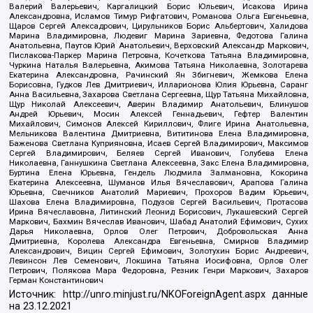
Валерий Валерьевич, Каргалицкий Борис Юльевич, Исакова Ирина
Александровна, Исламов Тимур Рифгатович, Романова Ольга Евгеньевна,
Щаров Сергей Алексадрович, Цирульников Борис Альбертович, Халидова
Марина Владимировна, Людевиг Марина Зариевна, Федотова Галина
Анатольевна, Паутов Юрий Анатольевич, Верховский Александр Маркович,
Пислакова-Паркер Марина Петровна, Кочеткова Татьяна Владимировна,
Чуркина Наталья Валерьевна, Акимова Татьяна Николаевна, Золотарева
Екатерина Александровна, Рачинский Ян Збигневич, Жемкова Елена
Борисовна, Гудков Лев Дмитриевич, Илларионова Юлия Юрьевна, Саранг
Анна Васильевна, Захарова Светлана Сергеевна, Щур Татьяна Михайловна,
Щур Николай Алексеевич, Аверин Владимир Анатольевич, Блинушов
Андрей Юрьевич, Мосин Алексей Геннадьевич, Гефтер Валентин
Михайлович, Симонов Алексей Кириллович, Флиге Ирина Анатольевна,
Мельникова Валентина Дмитриевна, Вититинова Елена Владимировна,
Баженова Светлана Куприяновна, Исаев Сергей Владимирович, Максимов
Сергей Владимирович, Беляев Сергей Иванович, Голубева Елена
Николаевна, Ганнушкина Светлана Алексеевна, Закс Елена Владимировна,
Буртина Елена Юрьевна, Гендель Людмила Залмановна, Кокорина
Екатерина Алексеевна, Шуманов Илья Вячеславович, Арапова Галина
Юрьевна, Свечников Анатолий Мариевич, Прохоров Вадим Юрьевич,
Шахова Елена Владимировна, Подузов Сергей Васильевич, Протасова
Ирина Вячеславовна, Литинский Леонид Борисович, Лукашевский Сергей
Маркович, Бахмин Вячеслав Иванович, Шабад Анатолий Ефимович, Сухих
Дарья Николаевна, Орлов Олег Петрович, Добровольская Анна
Дмитриевна, Королева Александра Евгеньевна, Смирнов Владимир
Александрович, Вицин Сергей Ефимович, Золотухин Борис Андреевич,
Левинсон Лев Семенович, Локшина Татьяна Иосифовна, Орлов Олег
Петрович, Полякова Мара Федоровна, Резник Генри Маркович, Захаров
Герман Константинович
Источник:
http://unro.minjust.ru/NKOForeignAgent.aspx
данные
на
23.12.2021