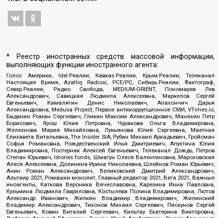
* Реестр иностранных средств массовой информации,
выполняющих функции иностранного агента:
Голос Америки, Idel.Реалии, Кавказ.Реалии, Крым.Реалии, Телеканал
Настоящее Время, Azatliq Radiosi, PCE/PC, Сибирь.Реалии, Фактограф,
Север.Реалии, Радио Свобода, MEDIUM-ORIENT, Пономарев Лев
Александрович, Савицкая Людмила Алексеевна, Маркелов Сергей
Евгеньевич, Камалягин Денис Николаевич, Апахончич Дарья
Александровна, Medusa Project, Первое антикоррупционное СМИ, VTimes.io,
Баданин Роман Сергеевич, Гликин Максим Александрович, Маняхин Петр
Борисович, Ярош Юлия Петровна, Чуракова Ольга Владимировна,
Железнова Мария Михайловна, Лукьянова Юлия Сергеевна, Маетная
Елизавета Витальевна, The Insider SIA, Рубин Михаил Аркадьевич, Гройсман
Софья Романовна, Рождественский Илья Дмитриевич, Апухтина Юлия
Владимировна, Постернак Алексей Евгеньевич, Телеканал Дождь, Петров
Степан Юрьевич, Istories fonds, Шмагун Олеся Валентиновна, Мароховская
Алеся Алексеевна, Долинина Ирина Николаевна, Шлейнов Роман Юрьевич,
Анин Роман Александрович, Великовский Дмитрий Александрович,
Альтаир 2021, Ромашки монолит, Главный редактор 2021, Вега 2021, Важные
иноагенты, Каткова Вероника Вячеславовна, Карезина Инна Павловна,
Кузьмина Людмила Гавриловна, Костылева Полина Владимировна, Лютов
Александр Иванович, Жилкин Владимир Владимирович, Жилинский
Владимир Александрович, Тихонов Михаил Сергеевич, Пискунов Сергей
Евгеньевич, Ковин Виталий Сергеевич, Кильтау Екатерина Викторовна,