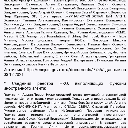
Любарев Аркадий Ефимович, Гурман Юрий Альбертович, Грезев Александр
Викторович, Важенков Артем Валерьевич, Иванова София Юрьевна,
Пигалкин Илья Валерьевич, Петров Алексей Викторович, Егоров Владимир
Владимирович, Гусев Андрей Юрьевич, Смирнов Сергей Сергеевич, Верзилов
Петр Юрьевич, ЗП, Зона права, ЖУРНАЛИСТ-ИНОСТРАННЫЙ АГЕНТ,
Вольтская Татьяна Анатольевна, Клепиковская Екатерина Дмитриевна,
Сотников Даниил Владимирович, Захаров Андрей Вячеславович, Симонов
Евгений Алексеевич, Сурначева Елизавета Дмитриевна, Соловьева Елена
Анатольевна, Арапова Галина Юрьевна, Перл Роман Александрович, МЕМО,
Mason G.E.S. Anonymous Foundation, Stichting Bellingcat, Якутия – Наше
Мнение, Москоу диджитал медиа, РС-Балт, Заговора Максим
Александрович, Ветошкина Валерия Валерьевна, Павлов Иван Юрьевич,
Скворцова Елена Сергеевна, Оленичев Максим Владимирович, Как бы
инагент, Кочетков Игорь Викторович, Иркутский союз библиофилов, Честные
выборы, Нобелевский призыв, Еланчик Олег Александрович, Григорьева
Алина Александровна, Григорьев Андрей Валерьевич , Гималова Регина
Эмилевна, Хисамова Регина Фаритовна
Источник:
https://minjust.gov.ru/ru/documents/7755/
данные на
03.12.2021
* Сведения реестра НКО, выполняющих функции
иностранного агента:
Гражданин.Армия.Право, Нижегородский центр немецкой и европейской
культуры, Центр гендерных исследований, Фонд защиты прав граждан Штаб,
Институт права и публичной политики, Фонд борьбы с коррупцией, Альянс
врачей, НАСИЛИЮ.НЕТ, Мы против СПИДа, СВЕЧА, Открытый Петербург,
Гуманитарное действие, Лига Избирателей, Правовая инициатива,
Гражданская инициатива против экологической преступности,
Гражданский Союз, "Хасдей Ерушалаим" (Милосердие), Центр поддержки и
содействия развитию средств массовой информации, В защиту прав
заключенных, Горячая Линия, Центр социально-информационных