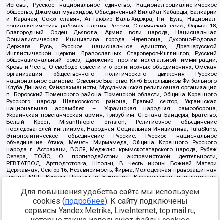
Иеговы, Русское национальное единство, Национал-социалистическое
общество, Джамаат мувахидов, Объединенный Вилайат Кабарды, Балкарии
и Карачая, Союз славян, Ат-Такфир Валь-Хиджра, Пит Буль, Национал-
социалистическая рабочая партия России, Славянский союз, Формат-18,
Благородный Орден Дьявола, Армия воли народа, Национальная
Социалистическая Инициатива города Череповца, Духовно-Родовая
Держава Русь, Русское национальное единство, Древнерусской
Инглистической церкви Православных Староверов-Инглингов, Русский
общенациональный союз, Движение против нелегальной иммиграции,
Кровь и Честь, О свободе совести и о религиозных объединениях, Омская
организация общественного политического движения Русское
национальное единство, Северное Братство, Клуб Болельщиков Футбольного
Клуба Динамо, Файзрахманисты, Мусульманская религиозная организация
п. Боровский Тюменского района Тюменской области, Община Коренного
Русского народа Щелковского района, Правый сектор, Украинская
национальная ассамблея – Украинская народная самооборона,
Украинская повстанческая армия, Тризуб им. Степана Бандеры, Братство,
Белый Крест, Misanthropic division, Религиозное объединение
последователей инглиизма, Народная Социальная Инициатива, TulaSkins,
Этнополитическое объединение Русские, Русское национальное
объединение Атака, Мечеть Мирмамеда, Община Коренного Русского
народа г. Астрахани, ВОЛЯ, Меджлис крымскотатарского народа, Рубеж
Севера, ТОЙС, О противодействии экстремистской деятельности,
РЕВТАТПОД, Артподготовка, Штольц, В честь иконы Божией Матери
Державная, Сектор 16, Независимость, Фирма, Молодежная правозащитная
группа МПГ, Курсом Правды и Единения, Каракольская инициативная
группа, Автоград Крю, Союз Славянских Сил Руси, Алля-Аят,
Для повышения удобства сайта мы используем
Благотворительный пансионат Ак Умут, Русская республика Русь,
Арестантское уголовное единство, Башкорт, Нация и свобода, W.H.С., Фалунь
cookies (
подробнее
). К сайту подключены
Дафа, Иртыш Ultras, Русский Патриотический клуб-Новокузнецк/РПК,
сервисы Yandex.Metrika, LiveInternet, top.mail.ru,
Сибирский державный союз, Фонд борьбы с коррупцией, Фонд защиты прав
граждан, Штабы Навального, Совет граждан СССР Прикубанского округа г.
которые также используют файлы cookies