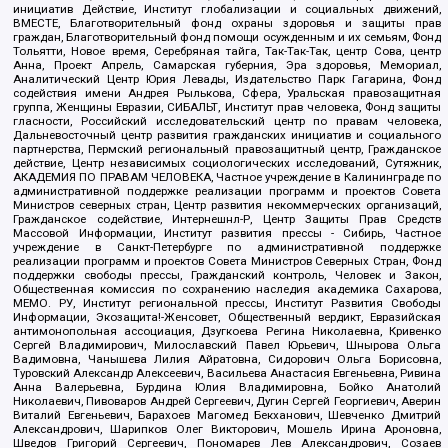
инициатив Действие, Институт глобализации и социальных движений,
ВМЕСТЕ, Благотворительный фонд охраны здоровья и защиты прав
граждан, Благотворительный фонд помощи осужденным и их семьям, Фонд
Тольятти, Новое время, Серебряная тайга, Так-Так-Так, центр Сова, центр
Анна, Проект Апрель, Самарская губерния, Эра здоровья, Мемориал,
Аналитический Центр Юрия Левады, Издательство Парк Гагарина, Фонд
содействия имени Андрея Рылькова, Сфера, Уральская правозащитная
группа, Женщины Евразии, СИБАЛЬТ, Институт прав человека, Фонд защиты
гласности, Российский исследовательский центр по правам человека,
Дальневосточный центр развития гражданских инициатив и социального
партнерства, Пермский региональный правозащитный центр, Гражданское
действие, Центр независимых социологических исследований, Сутяжник,
АКАДЕМИЯ ПО ПРАВАМ ЧЕЛОВЕКА, Частное учреждение в Калининграде по
административной поддержке реализации программ и проектов Совета
Министров северных стран, Центр развития некоммерческих организаций,
Гражданское содействие, Интернешнл-Р, Центр Защиты Прав Средств
Массовой Информации, Институт развития прессы - Сибирь, Частное
учреждение в Санкт-Петербурге по административной поддержке
реализации программ и проектов Совета Министров Северных Стран, Фонд
поддержки свободы прессы, Гражданский контроль, Человек и Закон,
Общественная комиссия по сохранению наследия академика Сахарова,
МЕМО. РУ, Институт региональной прессы, Институт Развития Свободы
Информации, Экозащита!-Женсовет, Общественный вердикт, Евразийская
антимонопольная ассоциация, Дзугкоева Регина Николаевна, Кривенко
Сергей Владимирович, Милославский Павел Юрьевич, Шнырова Ольга
Вадимовна, Чанышева Лилия Айратовна, Сидорович Ольга Борисовна,
Туровский Александр Алексеевич, Васильева Анастасия Евгеньевна, Ривина
Анна Валерьевна, Бурдина Юлия Владимировна, Бойко Анатолий
Николаевич, Пивоваров Андрей Сергеевич, Дугин Сергей Георгиевич, Аверин
Виталий Евгеньевич, Барахоев Магомед Бекханович, Шевченко Дмитрий
Александрович, Шарипков Олег Викторович, Мошель Ирина Ароновна,
Шведов Григорий Сергеевич, Пономарев Лев Александрович, Созаев