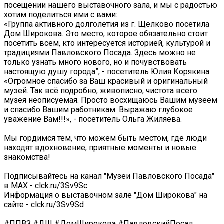
посещении нашего выставочного зала, и мы с радостью
хотим поделиться ими с вами:
«Группа активного долголетия из г. Щёлково посетила
Дом Широкова. Это место, которое обязательно стоит
посетить всем, кто интересуется историей, культурой и
традициями Павловского Посада. Здесь можно не
только узнать много нового, но и почувствовать
настоящую душу города”, - посетитель Юлия Корякина.
«Огромное спасибо за Ваш красивый и оригинальный
музей. Так всё подробно, живописно, чистота всего
музея неописуемая. Просто восхищаюсь Вашим музеем
и спасибо Вашим работникам. Выражаю глубокое
уважение Вам!!!», - посетитель Ольга Жиляева.
Мы гордимся тем, что можем быть местом, где люди
находят вдохновение, приятные моменты и новые
знакомства!
Подписывайтесь на канал "Музеи Павловского Посада"
в МАХ - clck.ru/3Sv9Sc
Информация о выставочном зале "Дом Широкова" на
сайте - clck.ru/3Sv9Sd
#ППВЗ #ДШ #ДомШирокова #ПавловскийПосад