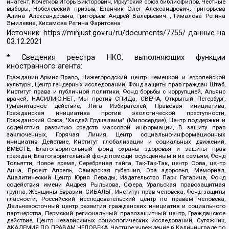
инагент, Кочетков Игорь Викторович, Иркутский союз библиофилов, Честные
выборы, Нобелевский призыв, Еланчик Олег Александрович, Григорьева
Алина Александровна, Григорьев Андрей Валерьевич , Гималова Регина
Эмилевна, Хисамова Регина Фаритовна
Источник:
https://minjust.gov.ru/ru/documents/7755/
данные на
03.12.2021
* Сведения реестра НКО, выполняющих функции
иностранного агента:
Гражданин.Армия.Право, Нижегородский центр немецкой и европейской
культуры, Центр гендерных исследований, Фонд защиты прав граждан Штаб,
Институт права и публичной политики, Фонд борьбы с коррупцией, Альянс
врачей, НАСИЛИЮ.НЕТ, Мы против СПИДа, СВЕЧА, Открытый Петербург,
Гуманитарное действие, Лига Избирателей, Правовая инициатива,
Гражданская инициатива против экологической преступности,
Гражданский Союз, "Хасдей Ерушалаим" (Милосердие), Центр поддержки и
содействия развитию средств массовой информации, В защиту прав
заключенных, Горячая Линия, Центр социально-информационных
инициатив Действие, Институт глобализации и социальных движений,
ВМЕСТЕ, Благотворительный фонд охраны здоровья и защиты прав
граждан, Благотворительный фонд помощи осужденным и их семьям, Фонд
Тольятти, Новое время, Серебряная тайга, Так-Так-Так, центр Сова, центр
Анна, Проект Апрель, Самарская губерния, Эра здоровья, Мемориал,
Аналитический Центр Юрия Левады, Издательство Парк Гагарина, Фонд
содействия имени Андрея Рылькова, Сфера, Уральская правозащитная
группа, Женщины Евразии, СИБАЛЬТ, Институт прав человека, Фонд защиты
гласности, Российский исследовательский центр по правам человека,
Дальневосточный центр развития гражданских инициатив и социального
партнерства, Пермский региональный правозащитный центр, Гражданское
действие, Центр независимых социологических исследований, Сутяжник,
АКАДЕМИЯ ПО ПРАВАМ ЧЕЛОВЕКА, Частное учреждение в Калининграде по