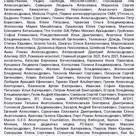
Север.Реалии, Радио Свобода, MEDIUM-ORIENT, Пономарев Лев
Александрович, Савицкая Людмила Алексеевна, Маркелов Сергей
Евгеньевич, Камалягин Денис Николаевич, Апахончич Дарья
Александровна, Medusa Project, Первое антикоррупционное СМИ, VTimes.io,
Баданин Роман Сергеевич, Гликин Максим Александрович, Маняхин Петр
Борисович, Ярош Юлия Петровна, Чуракова Ольга Владимировна,
Железнова Мария Михайловна, Лукьянова Юлия Сергеевна, Маетная
Елизавета Витальевна, The Insider SIA, Рубин Михаил Аркадьевич, Гройсман
Софья Романовна, Рождественский Илья Дмитриевич, Апухтина Юлия
Владимировна, Постернак Алексей Евгеньевич, Телеканал Дождь, Петров
Степан Юрьевич, Istories fonds, Шмагун Олеся Валентиновна, Мароховская
Алеся Алексеевна, Долинина Ирина Николаевна, Шлейнов Роман Юрьевич,
Анин Роман Александрович, Великовский Дмитрий Александрович,
Альтаир 2021, Ромашки монолит, Главный редактор 2021, Вега 2021, Важные
иноагенты, Каткова Вероника Вячеславовна, Карезина Инна Павловна,
Кузьмина Людмила Гавриловна, Костылева Полина Владимировна, Лютов
Александр Иванович, Жилкин Владимир Владимирович, Жилинский
Владимир Александрович, Тихонов Михаил Сергеевич, Пискунов Сергей
Евгеньевич, Ковин Виталий Сергеевич, Кильтау Екатерина Викторовна,
Любарев Аркадий Ефимович, Гурман Юрий Альбертович, Грезев Александр
Викторович, Важенков Артем Валерьевич, Иванова София Юрьевна,
Пигалкин Илья Валерьевич, Петров Алексей Викторович, Егоров Владимир
Владимирович, Гусев Андрей Юрьевич, Смирнов Сергей Сергеевич, Верзилов
Петр Юрьевич, ЗП, Зона права, ЖУРНАЛИСТ-ИНОСТРАННЫЙ АГЕНТ,
Вольтская Татьяна Анатольевна, Клепиковская Екатерина Дмитриевна,
Сотников Даниил Владимирович, Захаров Андрей Вячеславович, Симонов
Евгений Алексеевич, Сурначева Елизавета Дмитриевна, Соловьева Елена
Анатольевна, Арапова Галина Юрьевна, Перл Роман Александрович, МЕМО,
Mason G.E.S. Anonymous Foundation, Stichting Bellingcat, Якутия – Наше
Мнение, Москоу диджитал медиа, РС-Балт, Заговора Максим
Александрович, Ветошкина Валерия Валерьевна, Павлов Иван Юрьевич,
Скворцова Елена Сергеевна, Оленичев Максим Владимирович, Как бы