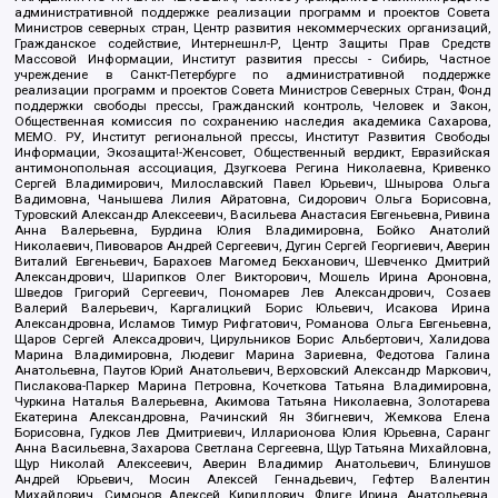
административной поддержке реализации программ и проектов Совета
Министров северных стран, Центр развития некоммерческих организаций,
Гражданское содействие, Интернешнл-Р, Центр Защиты Прав Средств
Массовой Информации, Институт развития прессы - Сибирь, Частное
учреждение в Санкт-Петербурге по административной поддержке
реализации программ и проектов Совета Министров Северных Стран, Фонд
поддержки свободы прессы, Гражданский контроль, Человек и Закон,
Общественная комиссия по сохранению наследия академика Сахарова,
МЕМО. РУ, Институт региональной прессы, Институт Развития Свободы
Информации, Экозащита!-Женсовет, Общественный вердикт, Евразийская
антимонопольная ассоциация, Дзугкоева Регина Николаевна, Кривенко
Сергей Владимирович, Милославский Павел Юрьевич, Шнырова Ольга
Вадимовна, Чанышева Лилия Айратовна, Сидорович Ольга Борисовна,
Туровский Александр Алексеевич, Васильева Анастасия Евгеньевна, Ривина
Анна Валерьевна, Бурдина Юлия Владимировна, Бойко Анатолий
Николаевич, Пивоваров Андрей Сергеевич, Дугин Сергей Георгиевич, Аверин
Виталий Евгеньевич, Барахоев Магомед Бекханович, Шевченко Дмитрий
Александрович, Шарипков Олег Викторович, Мошель Ирина Ароновна,
Шведов Григорий Сергеевич, Пономарев Лев Александрович, Созаев
Валерий Валерьевич, Каргалицкий Борис Юльевич, Исакова Ирина
Александровна, Исламов Тимур Рифгатович, Романова Ольга Евгеньевна,
Щаров Сергей Алексадрович, Цирульников Борис Альбертович, Халидова
Марина Владимировна, Людевиг Марина Зариевна, Федотова Галина
Анатольевна, Паутов Юрий Анатольевич, Верховский Александр Маркович,
Пислакова-Паркер Марина Петровна, Кочеткова Татьяна Владимировна,
Чуркина Наталья Валерьевна, Акимова Татьяна Николаевна, Золотарева
Екатерина Александровна, Рачинский Ян Збигневич, Жемкова Елена
Борисовна, Гудков Лев Дмитриевич, Илларионова Юлия Юрьевна, Саранг
Анна Васильевна, Захарова Светлана Сергеевна, Щур Татьяна Михайловна,
Щур Николай Алексеевич, Аверин Владимир Анатольевич, Блинушов
Андрей Юрьевич, Мосин Алексей Геннадьевич, Гефтер Валентин
Михайлович, Симонов Алексей Кириллович, Флиге Ирина Анатольевна,