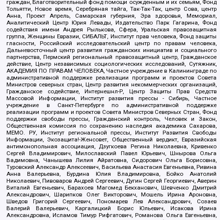
граждан, Благотворительный фонд помощи осужденным и их семьям, Фонд
Тольятти, Новое время, Серебряная тайга, Так-Так-Так, центр Сова, центр
Анна, Проект Апрель, Самарская губерния, Эра здоровья, Мемориал,
Аналитический Центр Юрия Левады, Издательство Парк Гагарина, Фонд
содействия имени Андрея Рылькова, Сфера, Уральская правозащитная
группа, Женщины Евразии, СИБАЛЬТ, Институт прав человека, Фонд защиты
гласности, Российский исследовательский центр по правам человека,
Дальневосточный центр развития гражданских инициатив и социального
партнерства, Пермский региональный правозащитный центр, Гражданское
действие, Центр независимых социологических исследований, Сутяжник,
АКАДЕМИЯ ПО ПРАВАМ ЧЕЛОВЕКА, Частное учреждение в Калининграде по
административной поддержке реализации программ и проектов Совета
Министров северных стран, Центр развития некоммерческих организаций,
Гражданское содействие, Интернешнл-Р, Центр Защиты Прав Средств
Массовой Информации, Институт развития прессы - Сибирь, Частное
учреждение в Санкт-Петербурге по административной поддержке
реализации программ и проектов Совета Министров Северных Стран, Фонд
поддержки свободы прессы, Гражданский контроль, Человек и Закон,
Общественная комиссия по сохранению наследия академика Сахарова,
МЕМО. РУ, Институт региональной прессы, Институт Развития Свободы
Информации, Экозащита!-Женсовет, Общественный вердикт, Евразийская
антимонопольная ассоциация, Дзугкоева Регина Николаевна, Кривенко
Сергей Владимирович, Милославский Павел Юрьевич, Шнырова Ольга
Вадимовна, Чанышева Лилия Айратовна, Сидорович Ольга Борисовна,
Туровский Александр Алексеевич, Васильева Анастасия Евгеньевна, Ривина
Анна Валерьевна, Бурдина Юлия Владимировна, Бойко Анатолий
Николаевич, Пивоваров Андрей Сергеевич, Дугин Сергей Георгиевич, Аверин
Виталий Евгеньевич, Барахоев Магомед Бекханович, Шевченко Дмитрий
Александрович, Шарипков Олег Викторович, Мошель Ирина Ароновна,
Шведов Григорий Сергеевич, Пономарев Лев Александрович, Созаев
Валерий Валерьевич, Каргалицкий Борис Юльевич, Исакова Ирина
Александровна, Исламов Тимур Рифгатович, Романова Ольга Евгеньевна,