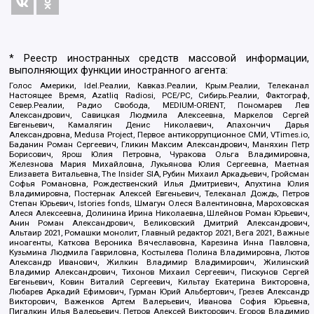
* Реестр иностранных средств массовой информации,
выполняющих функции иностранного агента:
Голос Америки, Idel.Реалии, Кавказ.Реалии, Крым.Реалии, Телеканал
Настоящее Время, Azatliq Radiosi, PCE/PC, Сибирь.Реалии, Фактограф,
Север.Реалии, Радио Свобода, MEDIUM-ORIENT, Пономарев Лев
Александрович, Савицкая Людмила Алексеевна, Маркелов Сергей
Евгеньевич, Камалягин Денис Николаевич, Апахончич Дарья
Александровна, Medusa Project, Первое антикоррупционное СМИ, VTimes.io,
Баданин Роман Сергеевич, Гликин Максим Александрович, Маняхин Петр
Борисович, Ярош Юлия Петровна, Чуракова Ольга Владимировна,
Железнова Мария Михайловна, Лукьянова Юлия Сергеевна, Маетная
Елизавета Витальевна, The Insider SIA, Рубин Михаил Аркадьевич, Гройсман
Софья Романовна, Рождественский Илья Дмитриевич, Апухтина Юлия
Владимировна, Постернак Алексей Евгеньевич, Телеканал Дождь, Петров
Степан Юрьевич, Istories fonds, Шмагун Олеся Валентиновна, Мароховская
Алеся Алексеевна, Долинина Ирина Николаевна, Шлейнов Роман Юрьевич,
Анин Роман Александрович, Великовский Дмитрий Александрович,
Альтаир 2021, Ромашки монолит, Главный редактор 2021, Вега 2021, Важные
иноагенты, Каткова Вероника Вячеславовна, Карезина Инна Павловна,
Кузьмина Людмила Гавриловна, Костылева Полина Владимировна, Лютов
Александр Иванович, Жилкин Владимир Владимирович, Жилинский
Владимир Александрович, Тихонов Михаил Сергеевич, Пискунов Сергей
Евгеньевич, Ковин Виталий Сергеевич, Кильтау Екатерина Викторовна,
Любарев Аркадий Ефимович, Гурман Юрий Альбертович, Грезев Александр
Викторович, Важенков Артем Валерьевич, Иванова София Юрьевна,
Пигалкин Илья Валерьевич, Петров Алексей Викторович, Егоров Владимир