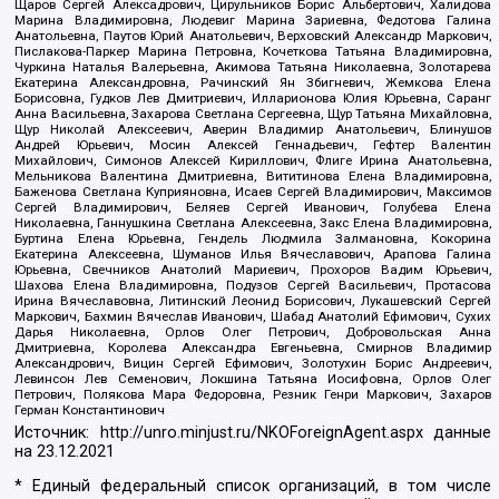
Щаров Сергей Алексадрович, Цирульников Борис Альбертович, Халидова
Марина Владимировна, Людевиг Марина Зариевна, Федотова Галина
Анатольевна, Паутов Юрий Анатольевич, Верховский Александр Маркович,
Пислакова-Паркер Марина Петровна, Кочеткова Татьяна Владимировна,
Чуркина Наталья Валерьевна, Акимова Татьяна Николаевна, Золотарева
Екатерина Александровна, Рачинский Ян Збигневич, Жемкова Елена
Борисовна, Гудков Лев Дмитриевич, Илларионова Юлия Юрьевна, Саранг
Анна Васильевна, Захарова Светлана Сергеевна, Щур Татьяна Михайловна,
Щур Николай Алексеевич, Аверин Владимир Анатольевич, Блинушов
Андрей Юрьевич, Мосин Алексей Геннадьевич, Гефтер Валентин
Михайлович, Симонов Алексей Кириллович, Флиге Ирина Анатольевна,
Мельникова Валентина Дмитриевна, Вититинова Елена Владимировна,
Баженова Светлана Куприяновна, Исаев Сергей Владимирович, Максимов
Сергей Владимирович, Беляев Сергей Иванович, Голубева Елена
Николаевна, Ганнушкина Светлана Алексеевна, Закс Елена Владимировна,
Буртина Елена Юрьевна, Гендель Людмила Залмановна, Кокорина
Екатерина Алексеевна, Шуманов Илья Вячеславович, Арапова Галина
Юрьевна, Свечников Анатолий Мариевич, Прохоров Вадим Юрьевич,
Шахова Елена Владимировна, Подузов Сергей Васильевич, Протасова
Ирина Вячеславовна, Литинский Леонид Борисович, Лукашевский Сергей
Маркович, Бахмин Вячеслав Иванович, Шабад Анатолий Ефимович, Сухих
Дарья Николаевна, Орлов Олег Петрович, Добровольская Анна
Дмитриевна, Королева Александра Евгеньевна, Смирнов Владимир
Александрович, Вицин Сергей Ефимович, Золотухин Борис Андреевич,
Левинсон Лев Семенович, Локшина Татьяна Иосифовна, Орлов Олег
Петрович, Полякова Мара Федоровна, Резник Генри Маркович, Захаров
Герман Константинович
Источник:
http://unro.minjust.ru/NKOForeignAgent.aspx
данные
на
23.12.2021
* Единый федеральный список организаций, в том числе