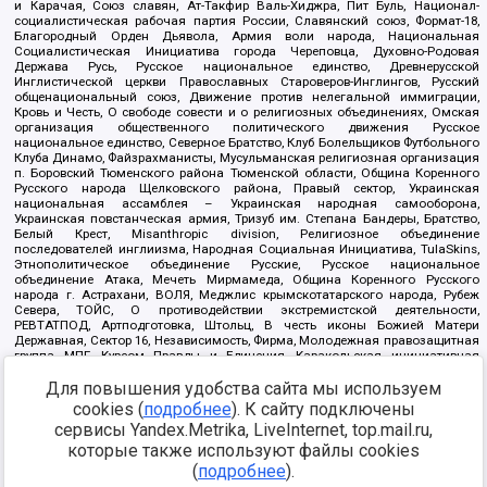
и Карачая, Союз славян, Ат-Такфир Валь-Хиджра, Пит Буль, Национал-
социалистическая рабочая партия России, Славянский союз, Формат-18,
Благородный Орден Дьявола, Армия воли народа, Национальная
Социалистическая Инициатива города Череповца, Духовно-Родовая
Держава Русь, Русское национальное единство, Древнерусской
Инглистической церкви Православных Староверов-Инглингов, Русский
общенациональный союз, Движение против нелегальной иммиграции,
Кровь и Честь, О свободе совести и о религиозных объединениях, Омская
организация общественного политического движения Русское
национальное единство, Северное Братство, Клуб Болельщиков Футбольного
Клуба Динамо, Файзрахманисты, Мусульманская религиозная организация
п. Боровский Тюменского района Тюменской области, Община Коренного
Русского народа Щелковского района, Правый сектор, Украинская
национальная ассамблея – Украинская народная самооборона,
Украинская повстанческая армия, Тризуб им. Степана Бандеры, Братство,
Белый Крест, Misanthropic division, Религиозное объединение
последователей инглиизма, Народная Социальная Инициатива, TulaSkins,
Этнополитическое объединение Русские, Русское национальное
объединение Атака, Мечеть Мирмамеда, Община Коренного Русского
народа г. Астрахани, ВОЛЯ, Меджлис крымскотатарского народа, Рубеж
Севера, ТОЙС, О противодействии экстремистской деятельности,
РЕВТАТПОД, Артподготовка, Штольц, В честь иконы Божией Матери
Державная, Сектор 16, Независимость, Фирма, Молодежная правозащитная
группа МПГ, Курсом Правды и Единения, Каракольская инициативная
группа, Автоград Крю, Союз Славянских Сил Руси, Алля-Аят,
Для повышения удобства сайта мы используем
Благотворительный пансионат Ак Умут, Русская республика Русь,
Арестантское уголовное единство, Башкорт, Нация и свобода, W.H.С., Фалунь
cookies (
подробнее
). К сайту подключены
Дафа, Иртыш Ultras, Русский Патриотический клуб-Новокузнецк/РПК,
сервисы Yandex.Metrika, LiveInternet, top.mail.ru,
Сибирский державный союз, Фонд борьбы с коррупцией, Фонд защиты прав
граждан, Штабы Навального, Совет граждан СССР Прикубанского округа г.
которые также используют файлы cookies
Краснодара
(
подробнее
).
Источник:
https://minjust.gov.ru/ru/documents/7822/
данные на