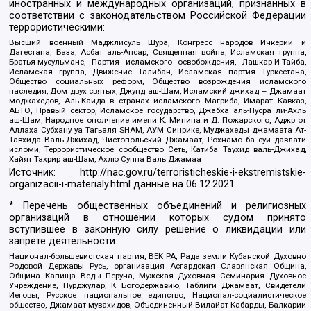
иностранных и международных организаций, признанных в
соответствии с законодательством Российской Федерации
террористическими:
Высший военный Маджлисуль Шура, Конгресс народов Ичкерии и
Дагестана, База, Асбат аль-Ансар, Священная война, Исламская группа,
Братья-мусульмане, Партия исламского освобождения, Лашкар-И-Тайба,
Исламская группа, Движение Талибан, Исламская партия Туркестана,
Общество социальных реформ, Общество возрождения исламского
наследия, Дом двух святых, Джунд аш-Шам, Исламский джихад – Джамаат
моджахедов, Аль-Каида в странах исламского Магриба, Имарат Кавказ,
АБТО, Правый сектор, Исламское государство, Джабха аль-Нусра ли-Ахль
аш-Шам, Народное ополчение имени К. Минина и Д. Пожарского, Аджр от
Аллаха Субхану уа Тагьаля SHAM, АУМ Синрике, Муджахеды джамаата Ат-
Тавхида Валь-Джихад, Чистопольский Джамаат, Рохнамо ба суи давлати
исломи, Террористическое сообщество Сеть, Катиба Таухид валь-Джихад,
Хайят Тахрир аш-Шам, Ахлю Сунна Валь Джамаа
Источник:
http://nac.gov.ru/terroristicheskie-i-ekstremistskie-
organizacii-i-materialy.html
данные на
06.12.2021
* Перечень общественных объединений и религиозных
организаций в отношении которых судом принято
вступившее в законную силу решение о ликвидации или
запрете деятельности:
Национал-большевистская партия, ВЕК РА, Рада земли Кубанской Духовно
Родовой Державы Русь, организация Асгардская Славянская Община,
Община Капища Веды Перуна, Мужская Духовная Семинария Духовное
Учреждение, Нурджулар, К Богодержавию, Таблиги Джамаат, Свидетели
Иеговы, Русское национальное единство, Национал-социалистическое
общество, Джамаат мувахидов, Объединенный Вилайат Кабарды, Балкарии