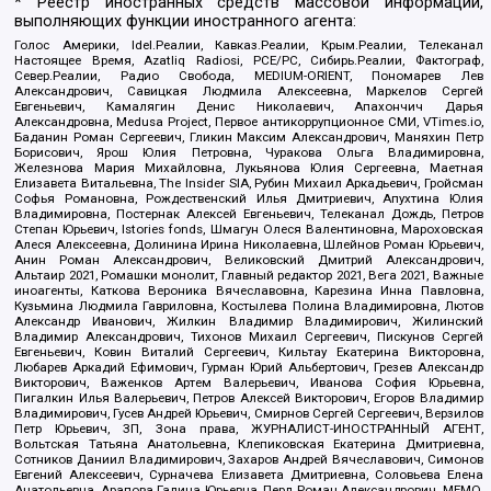
* Реестр иностранных средств массовой информации,
выполняющих функции иностранного агента:
Голос Америки, Idel.Реалии, Кавказ.Реалии, Крым.Реалии, Телеканал
Настоящее Время, Azatliq Radiosi, PCE/PC, Сибирь.Реалии, Фактограф,
Север.Реалии, Радио Свобода, MEDIUM-ORIENT, Пономарев Лев
Александрович, Савицкая Людмила Алексеевна, Маркелов Сергей
Евгеньевич, Камалягин Денис Николаевич, Апахончич Дарья
Александровна, Medusa Project, Первое антикоррупционное СМИ, VTimes.io,
Баданин Роман Сергеевич, Гликин Максим Александрович, Маняхин Петр
Борисович, Ярош Юлия Петровна, Чуракова Ольга Владимировна,
Железнова Мария Михайловна, Лукьянова Юлия Сергеевна, Маетная
Елизавета Витальевна, The Insider SIA, Рубин Михаил Аркадьевич, Гройсман
Софья Романовна, Рождественский Илья Дмитриевич, Апухтина Юлия
Владимировна, Постернак Алексей Евгеньевич, Телеканал Дождь, Петров
Степан Юрьевич, Istories fonds, Шмагун Олеся Валентиновна, Мароховская
Алеся Алексеевна, Долинина Ирина Николаевна, Шлейнов Роман Юрьевич,
Анин Роман Александрович, Великовский Дмитрий Александрович,
Альтаир 2021, Ромашки монолит, Главный редактор 2021, Вега 2021, Важные
иноагенты, Каткова Вероника Вячеславовна, Карезина Инна Павловна,
Кузьмина Людмила Гавриловна, Костылева Полина Владимировна, Лютов
Александр Иванович, Жилкин Владимир Владимирович, Жилинский
Владимир Александрович, Тихонов Михаил Сергеевич, Пискунов Сергей
Евгеньевич, Ковин Виталий Сергеевич, Кильтау Екатерина Викторовна,
Любарев Аркадий Ефимович, Гурман Юрий Альбертович, Грезев Александр
Викторович, Важенков Артем Валерьевич, Иванова София Юрьевна,
Пигалкин Илья Валерьевич, Петров Алексей Викторович, Егоров Владимир
Владимирович, Гусев Андрей Юрьевич, Смирнов Сергей Сергеевич, Верзилов
Петр Юрьевич, ЗП, Зона права, ЖУРНАЛИСТ-ИНОСТРАННЫЙ АГЕНТ,
Вольтская Татьяна Анатольевна, Клепиковская Екатерина Дмитриевна,
Сотников Даниил Владимирович, Захаров Андрей Вячеславович, Симонов
Евгений Алексеевич, Сурначева Елизавета Дмитриевна, Соловьева Елена
Анатольевна, Арапова Галина Юрьевна, Перл Роман Александрович, МЕМО,