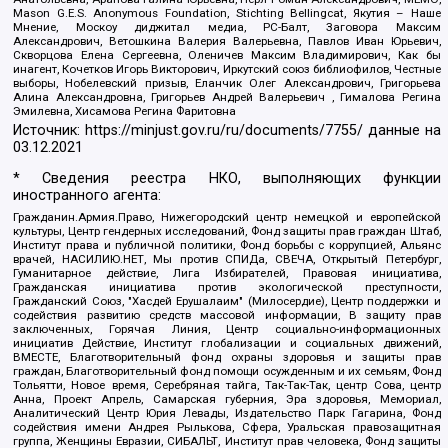
Mason G.E.S. Anonymous Foundation, Stichting Bellingcat, Якутия – Наше
Мнение, Москоу диджитал медиа, РС-Балт, Заговора Максим
Александрович, Ветошкина Валерия Валерьевна, Павлов Иван Юрьевич,
Скворцова Елена Сергеевна, Оленичев Максим Владимирович, Как бы
инагент, Кочетков Игорь Викторович, Иркутский союз библиофилов, Честные
выборы, Нобелевский призыв, Еланчик Олег Александрович, Григорьева
Алина Александровна, Григорьев Андрей Валерьевич , Гималова Регина
Эмилевна, Хисамова Регина Фаритовна
Источник:
https://minjust.gov.ru/ru/documents/7755/
данные на
03.12.2021
* Сведения реестра НКО, выполняющих функции
иностранного агента:
Гражданин.Армия.Право, Нижегородский центр немецкой и европейской
культуры, Центр гендерных исследований, Фонд защиты прав граждан Штаб,
Институт права и публичной политики, Фонд борьбы с коррупцией, Альянс
врачей, НАСИЛИЮ.НЕТ, Мы против СПИДа, СВЕЧА, Открытый Петербург,
Гуманитарное действие, Лига Избирателей, Правовая инициатива,
Гражданская инициатива против экологической преступности,
Гражданский Союз, "Хасдей Ерушалаим" (Милосердие), Центр поддержки и
содействия развитию средств массовой информации, В защиту прав
заключенных, Горячая Линия, Центр социально-информационных
инициатив Действие, Институт глобализации и социальных движений,
ВМЕСТЕ, Благотворительный фонд охраны здоровья и защиты прав
граждан, Благотворительный фонд помощи осужденным и их семьям, Фонд
Тольятти, Новое время, Серебряная тайга, Так-Так-Так, центр Сова, центр
Анна, Проект Апрель, Самарская губерния, Эра здоровья, Мемориал,
Аналитический Центр Юрия Левады, Издательство Парк Гагарина, Фонд
содействия имени Андрея Рылькова, Сфера, Уральская правозащитная
группа, Женщины Евразии, СИБАЛЬТ, Институт прав человека, Фонд защиты