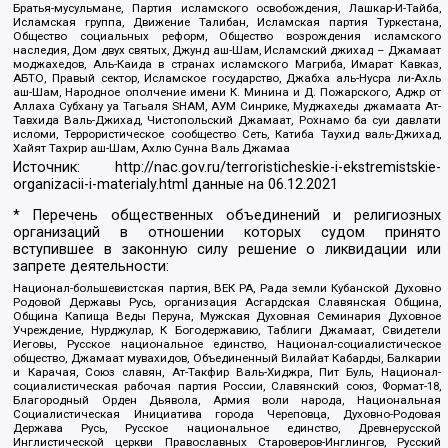
Братья-мусульмане, Партия исламского освобождения, Лашкар-И-Тайба,
Исламская группа, Движение Талибан, Исламская партия Туркестана,
Общество социальных реформ, Общество возрождения исламского
наследия, Дом двух святых, Джунд аш-Шам, Исламский джихад – Джамаат
моджахедов, Аль-Каида в странах исламского Магриба, Имарат Кавказ,
АБТО, Правый сектор, Исламское государство, Джабха аль-Нусра ли-Ахль
аш-Шам, Народное ополчение имени К. Минина и Д. Пожарского, Аджр от
Аллаха Субхану уа Тагьаля SHAM, АУМ Синрике, Муджахеды джамаата Ат-
Тавхида Валь-Джихад, Чистопольский Джамаат, Рохнамо ба суи давлати
исломи, Террористическое сообщество Сеть, Катиба Таухид валь-Джихад,
Хайят Тахрир аш-Шам, Ахлю Сунна Валь Джамаа
Источник:
http://nac.gov.ru/terroristicheskie-i-ekstremistskie-
organizacii-i-materialy.html
данные на
06.12.2021
* Перечень общественных объединений и религиозных
организаций в отношении которых судом принято
вступившее в законную силу решение о ликвидации или
запрете деятельности:
Национал-большевистская партия, ВЕК РА, Рада земли Кубанской Духовно
Родовой Державы Русь, организация Асгардская Славянская Община,
Община Капища Веды Перуна, Мужская Духовная Семинария Духовное
Учреждение, Нурджулар, К Богодержавию, Таблиги Джамаат, Свидетели
Иеговы, Русское национальное единство, Национал-социалистическое
общество, Джамаат мувахидов, Объединенный Вилайат Кабарды, Балкарии
и Карачая, Союз славян, Ат-Такфир Валь-Хиджра, Пит Буль, Национал-
социалистическая рабочая партия России, Славянский союз, Формат-18,
Благородный Орден Дьявола, Армия воли народа, Национальная
Социалистическая Инициатива города Череповца, Духовно-Родовая
Держава Русь, Русское национальное единство, Древнерусской
Инглистической церкви Православных Староверов-Инглингов, Русский