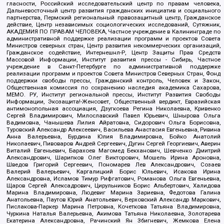
гласности, Российский исследовательский центр по правам человека,
Дальневосточный центр развития гражданских инициатив и социального
партнерства, Пермский региональный правозащитный центр, Гражданское
действие, Центр независимых социологических исследований, Сутяжник,
АКАДЕМИЯ ПО ПРАВАМ ЧЕЛОВЕКА, Частное учреждение в Калининграде по
административной поддержке реализации программ и проектов Совета
Министров северных стран, Центр развития некоммерческих организаций,
Гражданское содействие, Интернешнл-Р, Центр Защиты Прав Средств
Массовой Информации, Институт развития прессы - Сибирь, Частное
учреждение в Санкт-Петербурге по административной поддержке
реализации программ и проектов Совета Министров Северных Стран, Фонд
поддержки свободы прессы, Гражданский контроль, Человек и Закон,
Общественная комиссия по сохранению наследия академика Сахарова,
МЕМО. РУ, Институт региональной прессы, Институт Развития Свободы
Информации, Экозащита!-Женсовет, Общественный вердикт, Евразийская
антимонопольная ассоциация, Дзугкоева Регина Николаевна, Кривенко
Сергей Владимирович, Милославский Павел Юрьевич, Шнырова Ольга
Вадимовна, Чанышева Лилия Айратовна, Сидорович Ольга Борисовна,
Туровский Александр Алексеевич, Васильева Анастасия Евгеньевна, Ривина
Анна Валерьевна, Бурдина Юлия Владимировна, Бойко Анатолий
Николаевич, Пивоваров Андрей Сергеевич, Дугин Сергей Георгиевич, Аверин
Виталий Евгеньевич, Барахоев Магомед Бекханович, Шевченко Дмитрий
Александрович, Шарипков Олег Викторович, Мошель Ирина Ароновна,
Шведов Григорий Сергеевич, Пономарев Лев Александрович, Созаев
Валерий Валерьевич, Каргалицкий Борис Юльевич, Исакова Ирина
Александровна, Исламов Тимур Рифгатович, Романова Ольга Евгеньевна,
Щаров Сергей Алексадрович, Цирульников Борис Альбертович, Халидова
Марина Владимировна, Людевиг Марина Зариевна, Федотова Галина
Анатольевна, Паутов Юрий Анатольевич, Верховский Александр Маркович,
Пислакова-Паркер Марина Петровна, Кочеткова Татьяна Владимировна,
Чуркина Наталья Валерьевна, Акимова Татьяна Николаевна, Золотарева
Екатерина Александровна, Рачинский Ян Збигневич, Жемкова Елена