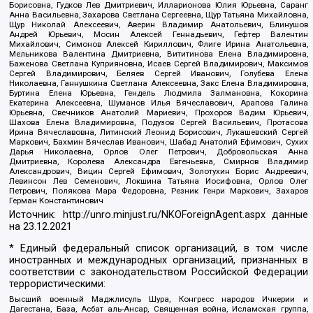
Борисовна, Гудков Лев Дмитриевич, Илларионова Юлия Юрьевна, Саранг
Анна Васильевна, Захарова Светлана Сергеевна, Щур Татьяна Михайловна,
Щур Николай Алексеевич, Аверин Владимир Анатольевич, Блинушов
Андрей Юрьевич, Мосин Алексей Геннадьевич, Гефтер Валентин
Михайлович, Симонов Алексей Кириллович, Флиге Ирина Анатольевна,
Мельникова Валентина Дмитриевна, Вититинова Елена Владимировна,
Баженова Светлана Куприяновна, Исаев Сергей Владимирович, Максимов
Сергей Владимирович, Беляев Сергей Иванович, Голубева Елена
Николаевна, Ганнушкина Светлана Алексеевна, Закс Елена Владимировна,
Буртина Елена Юрьевна, Гендель Людмила Залмановна, Кокорина
Екатерина Алексеевна, Шуманов Илья Вячеславович, Арапова Галина
Юрьевна, Свечников Анатолий Мариевич, Прохоров Вадим Юрьевич,
Шахова Елена Владимировна, Подузов Сергей Васильевич, Протасова
Ирина Вячеславовна, Литинский Леонид Борисович, Лукашевский Сергей
Маркович, Бахмин Вячеслав Иванович, Шабад Анатолий Ефимович, Сухих
Дарья Николаевна, Орлов Олег Петрович, Добровольская Анна
Дмитриевна, Королева Александра Евгеньевна, Смирнов Владимир
Александрович, Вицин Сергей Ефимович, Золотухин Борис Андреевич,
Левинсон Лев Семенович, Локшина Татьяна Иосифовна, Орлов Олег
Петрович, Полякова Мара Федоровна, Резник Генри Маркович, Захаров
Герман Константинович
Источник:
http://unro.minjust.ru/NKOForeignAgent.aspx
данные
на
23.12.2021
* Единый федеральный список организаций, в том числе
иностранных и международных организаций, признанных в
соответствии с законодательством Российской Федерации
террористическими:
Высший военный Маджлисуль Шура, Конгресс народов Ичкерии и
Дагестана, База, Асбат аль-Ансар, Священная война, Исламская группа,