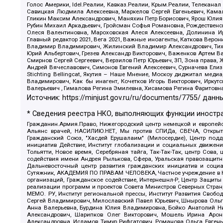
Голос Америки, Idel.Реалии, Кавказ.Реалии, Крым.Реалии, Телеканал
Савицкая Людмила Алексеевна, Маркелов Сергей Евгеньевич, Камал
Гликин Максим Александрович, Маняхин Петр Борисович, Ярош Юлия П
Рубин Михаил Аркадьевич, Гройсман Софья Романовна, Рождественски
Олеся Валентиновна, Мароховская Алеся Алексеевна, Долинина И
Главный редактор 2021, Вега 2021, Важные иноагенты, Каткова Вер
Владимир Владимирович, Жилинский Владимир Александрович, Тихон
Юрий Альбертович, Грезев Александр Викторович, Важенков Артем В
Смирнов Сергей Сергеевич, Верзилов Петр Юрьевич, ЗП, Зона прав
Андрей Вячеславович, Симонов Евгений Алексеевич, Сурначева Елиз
Stichting Bellingcat, Якутия – Наше Мнение, Москоу диджитал мед
Владимирович, Как бы инагент, Кочетков Игорь Викторович, Иркут
Валерьевич , Гималова Регина Эмилевна, Хисамова Регина Фаритовн
Источник:
https://minjust.gov.ru/ru/documents/7755/
данны
* Сведения реестра НКО, выполняющих функции иностра
Гражданин.Армия.Право, Нижегородский центр немецкой и европейск
Альянс врачей, НАСИЛИЮ.НЕТ, Мы против СПИДа, СВЕЧА, Открытый
Гражданский Союз, "Хасдей Ерушалаим" (Милосердие), Центр под
инициатив Действие, Институт глобализации и социальных движен
Тольятти, Новое время, Серебряная тайга, Так-Так-Так, центр Сова
содействия имени Андрея Рылькова, Сфера, Уральская правозащитна
Дальневосточный центр развития гражданских инициатив и социа
Сутяжник, АКАДЕМИЯ ПО ПРАВАМ ЧЕЛОВЕКА, Частное учреждение в Ка
организаций, Гражданское содействие, Интернешнл-Р, Центр Защиты
реализации программ и проектов Совета Министров Северных Стран
МЕМО. РУ, Институт региональной прессы, Институт Развития Своб
Сергей Владимирович, Милославский Павел Юрьевич, Шнырова Ольга
Анна Валерьевна, Бурдина Юлия Владимировна, Бойко Анатолий Ник
Александрович, Шарипков Олег Викторович, Мошель Ирина Ароно
Александровна, Исламов Тимур Рифгатович, Романова Ольга Евгень