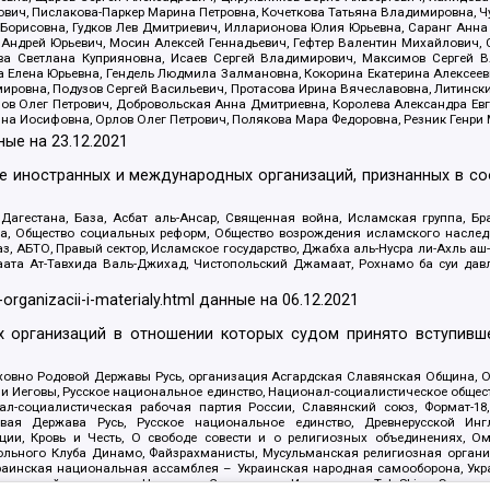
ович, Пислакова-Паркер Марина Петровна, Кочеткова Татьяна Владимировна, Ч
Борисовна, Гудков Лев Дмитриевич, Илларионова Юлия Юрьевна, Саранг Анна
Андрей Юрьевич, Мосин Алексей Геннадьевич, Гефтер Валентин Михайлович,
а Светлана Куприяновна, Исаев Сергей Владимирович, Максимов Сергей Вл
а Елена Юрьевна, Гендель Людмила Залмановна, Кокорина Екатерина Алексее
ровна, Подузов Сергей Васильевич, Протасова Ирина Вячеславовна, Литинск
ов Олег Петрович, Добровольская Анна Дмитриевна, Королева Александра Ев
яна Иосифовна, Орлов Олег Петрович, Полякова Мара Федоровна, Резник Генри
ные на
23.12.2021
ле иностранных и международных организаций, признанных в с
гестана, База, Асбат аль-Ансар, Священная война, Исламская группа, Бра
ана, Общество социальных реформ, Общество возрождения исламского насле
з, АБТО, Правый сектор, Исламское государство, Джабха аль-Нусра ли-Ахль а
та Ат-Тавхида Валь-Джихад, Чистопольский Джамаат, Рохнамо ба суи давлат
-organizacii-i-materialy.html
данные на
06.12.2021
 организаций в отношении которых судом принято вступивше
Духовно Родовой Державы Русь, организация Асгардская Славянская Община,
ли Иеговы, Русское национальное единство, Национал-социалистическое обще
нал-социалистическая рабочая партия России, Славянский союз, Формат-
вая Держава Русь, Русское национальное единство, Древнерусской Ингл
ии, Кровь и Честь, О свободе совести и о религиозных объединениях, Ом
тбольного Клуба Динамо, Файзрахманисты, Мусульманская религиозная орган
раинская национальная ассамблея – Украинская народная самооборона, Укра
ледователей инглиизма, Народная Социальная Инициатива, TulaSkins, Этноп