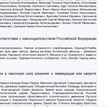
уркина Наталья Валерьевна, Акимова Татьяна Николаевна, Золотарева
 Васильевна, Захарова Светлана Сергеевна, Щур Татьяна Михайловна,
 Симонов Алексей Кириллович, Флиге Ирина Анатольевна, Мельникова
адимирович, Беляев Сергей Иванович, Голубева Елена Николаевна,
вна, Шуманов Илья Вячеславович, Арапова Галина Юрьевна, Свечников
ий Леонид Борисович, Лукашевский Сергей Маркович, Бахмин Вячеслав
геньевна, Смирнов Владимир Александрович, Вицин Сергей Ефимович,
 Маркович, Захаров Герман Константинович
оответствии с законодательством Российской Федерации
тья-мусульмане, Партия исламского освобождения, Лашкар-И-Тайба,
дия, Дом двух святых, Джунд аш-Шам, Исламский джихад – Джамаат
ш-Шам, Народное ополчение имени К. Минина и Д. Пожарского, Аджр от
и исломи, Террористическое сообщество Сеть, Катиба Таухид валь-
е в законную силу решение о ликвидации или запрете
 Община Капища Веды Перуна, Мужская Духовная Семинария Духовное
ство, Джамаат мувахидов, Объединенный Вилайат Кабарды, Балкарии и
18, Благородный Орден Дьявола, Армия воли народа, Национальная
истической церкви Православных Староверов-Инглингов, Русский
ская организация общественного политического движения Русское
изация п. Боровский Тюменского района Тюменской области, Община
инская повстанческая армия, Тризуб им. Степана Бандеры, Братство,
олитическое объединение Русские, Русское национальное объединение