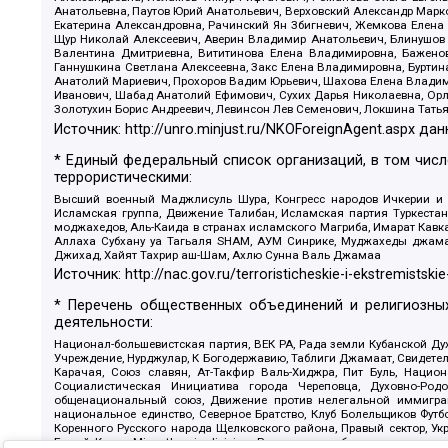
Анатольевна, Паутов Юрий Анатольевич, Верховский Александр Марк
Екатерина Александровна, Рачинский Ян Збигневич, Жемкова Елена 
Щур Николай Алексеевич, Аверин Владимир Анатольевич, Блинушов 
Валентина Дмитриевна, Вититинова Елена Владимировна, Баженов
Ганнушкина Светлана Алексеевна, Закс Елена Владимировна, Буртин
Анатолий Мариевич, Прохоров Вадим Юрьевич, Шахова Елена Владими
Иванович, Шабад Анатолий Ефимович, Сухих Дарья Николаевна, Орл
Золотухин Борис Андреевич, Левинсон Лев Семенович, Локшина Тать
Источник:
http://unro.minjust.ru/NKOForeignAgent.aspx
дан
* Единый федеральный список организаций, в том чис
террористическими:
Высший военный Маджлисуль Шура, Конгресс народов Ичкерии и Да
Исламская группа, Движение Талибан, Исламская партия Туркест
моджахедов, Аль-Каида в странах исламского Магриба, Имарат Кавка
Аллаха Субхану уа Тагьаля SHAM, АУМ Синрике, Муджахеды джамаа
Джихад, Хайят Тахрир аш-Шам, Ахлю Сунна Валь Джамаа
Источник:
http://nac.gov.ru/terroristicheskie-i-ekstremistskie
* Перечень общественных объединений и религиозных
деятельности:
Национал-большевистская партия, ВЕК РА, Рада земли Кубанской 
Учреждение, Нурджулар, К Богодержавию, Таблиги Джамаат, Свидете
Карачая, Союз славян, Ат-Такфир Валь-Хиджра, Пит Буль, Нацио
Социалистическая Инициатива города Череповца, Духовно-Родо
общенациональный союз, Движение против нелегальной иммиграц
национальное единство, Северное Братство, Клуб Болельщиков Фу
Коренного Русского народа Щелковского района, Правый сектор, Ук
Белый Крест, Misanthropic division, Религиозное объединение пос