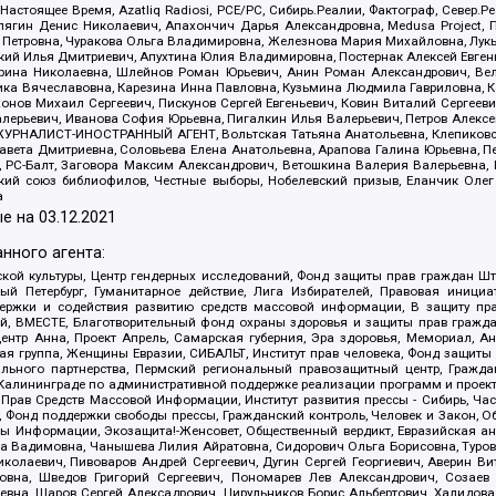
 Настоящее Время, Azatliq Radiosi, PCE/PC, Сибирь.Реалии, Фактограф, Север
ягин Денис Николаевич, Апахончич Дарья Александровна, Medusa Project, П
етровна, Чуракова Ольга Владимировна, Железнова Мария Михайловна, Лукьян
й Илья Дмитриевич, Апухтина Юлия Владимировна, Постернак Алексей Евгеньев
рина Николаевна, Шлейнов Роман Юрьевич, Анин Роман Александрович, Вел
оника Вячеславовна, Карезина Инна Павловна, Кузьмина Людмила Гавриловна
ов Михаил Сергеевич, Пискунов Сергей Евгеньевич, Ковин Виталий Сергеевич
алерьевич, Иванова София Юрьевна, Пигалкин Илья Валерьевич, Петров Алексе
а, ЖУРНАЛИСТ-ИНОСТРАННЫЙ АГЕНТ, Вольтская Татьяна Анатольевна, Клепиков
авета Дмитриевна, Соловьева Елена Анатольевна, Арапова Галина Юрьевна, П
иа, РС-Балт, Заговора Максим Александрович, Ветошкина Валерия Валерьевна
ский союз библиофилов, Честные выборы, Нобелевский призыв, Еланчик Олег
а
е на
03.12.2021
нного агента:
ой культуры, Центр гендерных исследований, Фонд защиты прав граждан Шта
 Петербург, Гуманитарное действие, Лига Избирателей, Правовая инициат
держки и содействия развитию средств массовой информации, В защиту п
ий, ВМЕСТЕ, Благотворительный фонд охраны здоровья и защиты прав граж
, центр Анна, Проект Апрель, Самарская губерния, Эра здоровья, Мемориал,
я группа, Женщины Евразии, СИБАЛЬТ, Институт прав человека, Фонд защиты 
льного партнерства, Пермский региональный правозащитный центр, Граждан
лининграде по административной поддержке реализации программ и проекто
 Прав Средств Массовой Информации, Институт развития прессы - Сибирь, Ча
, Фонд поддержки свободы прессы, Гражданский контроль, Человек и Закон, 
оды Информации, Экозащита!-Женсовет, Общественный вердикт, Евразийская а
 Вадимовна, Чанышева Лилия Айратовна, Сидорович Ольга Борисовна, Туровс
олаевич, Пивоваров Андрей Сергеевич, Дугин Сергей Георгиевич, Аверин В
вна, Шведов Григорий Сергеевич, Пономарев Лев Александрович, Созаев
евна, Щаров Сергей Алексадрович, Цирульников Борис Альбертович, Халидо