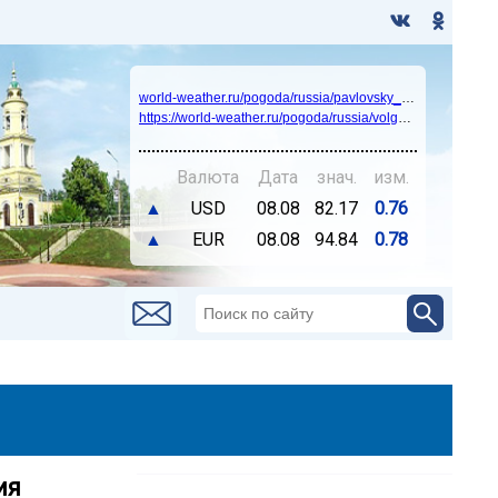
world-weather.ru/pogoda/russia/pavlovsky_posad/14days/
https://world-weather.ru/pogoda/russia/volgograd/
Валюта
Дата
знач.
изм.
▲
USD
08.08
82.17
0.76
▲
EUR
08.08
94.84
0.78
ия