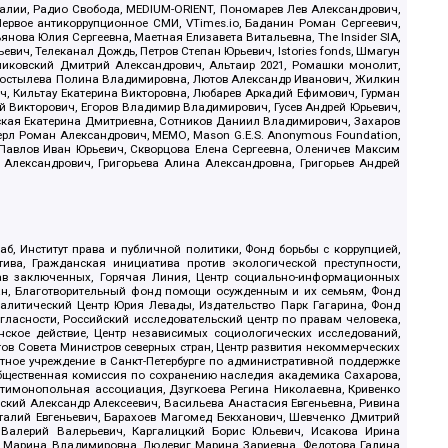
.Реалии, Радио Свобода, MEDIUM-ORIENT, Пономарев Лев Александрович,
ервое антикоррупционное СМИ, VTimes.io, Баданин Роман Сергеевич,
ова Юлия Сергеевна, Маетная Елизавета Витальевна, The Insider SIA,
ич, Телеканал Дождь, Петров Степан Юрьевич, Istories fonds, Шмагун
иковский Дмитрий Александрович, Альтаир 2021, Ромашки монолит,
, Костылева Полина Владимировна, Лютов Александр Иванович, Жилкин
, Кильтау Екатерина Викторовна, Любарев Аркадий Ефимович, Гурман
й Викторович, Егоров Владимир Владимирович, Гусев Андрей Юрьевич,
ская Екатерина Дмитриевна, Сотников Даниил Владимирович, Захаров
ерл Роман Александрович, МЕМО, Mason G.E.S. Anonymous Foundation,
, Павлов Иван Юрьевич, Скворцова Елена Сергеевна, Оленичев Максим
 Александрович, Григорьева Алина Александровна, Григорьев Андрей
б, Институт права и публичной политики, Фонд борьбы с коррупцией,
ива, Гражданская инициатива против экологической преступности,
рав заключенных, Горячая Линия, Центр социально-информационных
дан, Благотворительный фонд помощи осужденным и их семьям, Фонд
 Аналитический Центр Юрия Левады, Издательство Парк Гагарина, Фонд
гласности, Российский исследовательский центр по правам человека,
ское действие, Центр независимых социологических исследований,
в Совета Министров северных стран, Центр развития некоммерческих
стное учреждение в Санкт-Петербурге по административной поддержке
Общественная комиссия по сохранению наследия академика Сахарова,
нтимонопольная ассоциация, Дзугкоева Регина Николаевна, Кривенко
кий Александр Алексеевич, Васильева Анастасия Евгеньевна, Ривина
италий Евгеньевич, Барахоев Магомед Бекханович, Шевченко Дмитрий
 Валерий Валерьевич, Каргалицкий Борис Юльевич, Исакова Ирина
ва Марина Владимировна, Людевиг Марина Зариевна, Федотова Галина