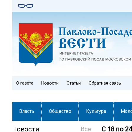
О газете
Новости
Статьи
Обратная связь
Власть
Общество
Культура
Мол
Новости
Все
С 18 по 2