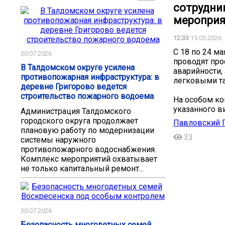
сотрудни
мероприят
12:33
15.05.2026
С 18 по 24 м
30.07.2026
проводят про
В Талдомском округе усилена
аварийности,
противопожарная инфраструктура: в
легковыми та
деревне Григорово ведется
строительство пожарного водоема
На особом к
указанного в
Администрация Талдомского
городского округа продолжает
Павловский П
плановую работу по модернизации
33
системы наружного
противопожарного водоснабжения.
Комплекс мероприятий охватывает
не только капитальный ремонт...
30.07.2026
Безопасность многодетных семей