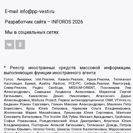
E-mail: info@pp-vesti.ru
Разработчик сайта –
INFOROS
2026
Мы в социальных сетях:
* Реестр иностранных средств массовой информации,
выполняющих функции иностранного агента:
Голос Америки, Idel.Реалии, Кавказ.Реалии, Крым.Реалии, Телеканал
Настоящее Время, Azatliq Radiosi, PCE/PC, Сибирь.Реалии, Фактограф,
Север.Реалии, Радио Свобода, MEDIUM-ORIENT, Пономарев Лев
Александрович, Савицкая Людмила Алексеевна, Маркелов Сергей
Евгеньевич, Камалягин Денис Николаевич, Апахончич Дарья
Александровна, Medusa Project, Первое антикоррупционное СМИ, VTimes.io,
Баданин Роман Сергеевич, Гликин Максим Александрович, Маняхин Петр
Борисович, Ярош Юлия Петровна, Чуракова Ольга Владимировна,
Железнова Мария Михайловна, Лукьянова Юлия Сергеевна, Маетная
Елизавета Витальевна, The Insider SIA, Рубин Михаил Аркадьевич, Гройсман
Софья Романовна, Рождественский Илья Дмитриевич, Апухтина Юлия
Владимировна, Постернак Алексей Евгеньевич, Телеканал Дождь, Петров
Степан Юрьевич, Istories fonds, Шмагун Олеся Валентиновна, Мароховская