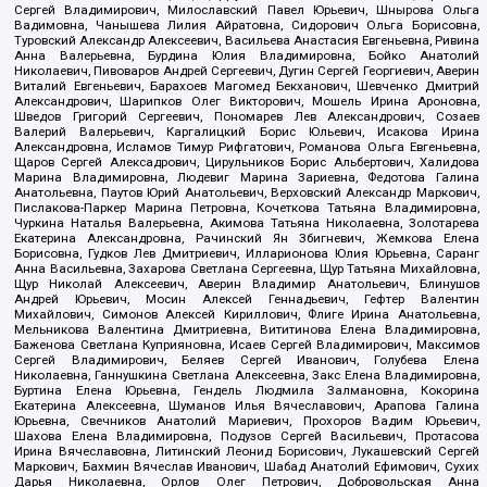
Сергей Владимирович, Милославский Павел Юрьевич, Шнырова Ольга
Вадимовна, Чанышева Лилия Айратовна, Сидорович Ольга Борисовна,
Туровский Александр Алексеевич, Васильева Анастасия Евгеньевна, Ривина
Анна Валерьевна, Бурдина Юлия Владимировна, Бойко Анатолий
Николаевич, Пивоваров Андрей Сергеевич, Дугин Сергей Георгиевич, Аверин
Виталий Евгеньевич, Барахоев Магомед Бекханович, Шевченко Дмитрий
Александрович, Шарипков Олег Викторович, Мошель Ирина Ароновна,
Шведов Григорий Сергеевич, Пономарев Лев Александрович, Созаев
Валерий Валерьевич, Каргалицкий Борис Юльевич, Исакова Ирина
Александровна, Исламов Тимур Рифгатович, Романова Ольга Евгеньевна,
Щаров Сергей Алексадрович, Цирульников Борис Альбертович, Халидова
Марина Владимировна, Людевиг Марина Зариевна, Федотова Галина
Анатольевна, Паутов Юрий Анатольевич, Верховский Александр Маркович,
Пислакова-Паркер Марина Петровна, Кочеткова Татьяна Владимировна,
Чуркина Наталья Валерьевна, Акимова Татьяна Николаевна, Золотарева
Екатерина Александровна, Рачинский Ян Збигневич, Жемкова Елена
Борисовна, Гудков Лев Дмитриевич, Илларионова Юлия Юрьевна, Саранг
Анна Васильевна, Захарова Светлана Сергеевна, Щур Татьяна Михайловна,
Щур Николай Алексеевич, Аверин Владимир Анатольевич, Блинушов
Андрей Юрьевич, Мосин Алексей Геннадьевич, Гефтер Валентин
Михайлович, Симонов Алексей Кириллович, Флиге Ирина Анатольевна,
Мельникова Валентина Дмитриевна, Вититинова Елена Владимировна,
Баженова Светлана Куприяновна, Исаев Сергей Владимирович, Максимов
Сергей Владимирович, Беляев Сергей Иванович, Голубева Елена
Николаевна, Ганнушкина Светлана Алексеевна, Закс Елена Владимировна,
Буртина Елена Юрьевна, Гендель Людмила Залмановна, Кокорина
Екатерина Алексеевна, Шуманов Илья Вячеславович, Арапова Галина
Юрьевна, Свечников Анатолий Мариевич, Прохоров Вадим Юрьевич,
Шахова Елена Владимировна, Подузов Сергей Васильевич, Протасова
Ирина Вячеславовна, Литинский Леонид Борисович, Лукашевский Сергей
Маркович, Бахмин Вячеслав Иванович, Шабад Анатолий Ефимович, Сухих
Дарья Николаевна, Орлов Олег Петрович, Добровольская Анна