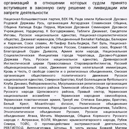
организаций в отношении которых судом принято
вступившее в законную силу решение о ликвидации или
запрете деятельности:
Национал-большевистская партия, ВЕК РА, Рада земли Кубанской Духовно
Родовой Державы Русь, организация Асгардская Славянская Община,
Община Капища Веды Перуна, Мужская Духовная Семинария Духовное
Учреждение, Нурджулар, К Богодержавию, Таблиги Джамаат, Свидетели
Иеговы, Русское национальное единство, Национал-социалистическое
общество, Джамаат мувахидов, Объединенный Вилайат Кабарды, Балкарии
и Карачая, Союз славян, Ат-Такфир Валь-Хиджра, Пит Буль, Национал-
социалистическая рабочая партия России, Славянский союз, Формат-18,
Благородный Орден Дьявола, Армия воли народа, Национальная
Социалистическая Инициатива города Череповца, Духовно-Родовая
Держава Русь, Русское национальное единство, Древнерусской
Инглистической церкви Православных Староверов-Инглингов, Русский
общенациональный союз, Движение против нелегальной иммиграции,
Кровь и Честь, О свободе совести и о религиозных объединениях, Омская
организация общественного политического движения Русское
национальное единство, Северное Братство, Клуб Болельщиков Футбольного
Клуба Динамо, Файзрахманисты, Мусульманская религиозная организация
п. Боровский Тюменского района Тюменской области, Община Коренного
Русского народа Щелковского района, Правый сектор, Украинская
национальная ассамблея – Украинская народная самооборона,
Украинская повстанческая армия, Тризуб им. Степана Бандеры, Братство,
Белый Крест, Misanthropic division, Религиозное объединение
последователей инглиизма, Народная Социальная Инициатива, TulaSkins,
Этнополитическое объединение Русские, Русское национальное
объединение Атака, Мечеть Мирмамеда, Община Коренного Русского
народа г. Астрахани, ВОЛЯ, Меджлис крымскотатарского народа, Рубеж
Севера, ТОЙС, О противодействии экстремистской деятельности,
РЕВТАТПОД, Артподготовка, Штольц, В честь иконы Божией Матери