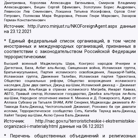
Дмитриевна, Королева Александра Евгеньевна, Смирнов Владимир
Александрович, Вицин Сергей Ефимович, Золотухин Борис Андреевич,
Левинсон Лев Семенович, Локшина Татьяна Иосифовна, Орлов Олег
Петрович, Полякова Мара Федоровна, Резник Генри Маркович, Захаров
Герман Константинович
Источник:
http://unro.minjust.ru/NKOForeignAgent.aspx
данные
на
23.12.2021
* Единый федеральный список организаций, в том числе
иностранных и международных организаций, признанных в
соответствии с законодательством Российской Федерации
террористическими:
Высший военный Маджлисуль Шура, Конгресс народов Ичкерии и
Дагестана, База, Асбат аль-Ансар, Священная война, Исламская группа,
Братья-мусульмане, Партия исламского освобождения, Лашкар-И-Тайба,
Исламская группа, Движение Талибан, Исламская партия Туркестана,
Общество социальных реформ, Общество возрождения исламского
наследия, Дом двух святых, Джунд аш-Шам, Исламский джихад – Джамаат
моджахедов, Аль-Каида в странах исламского Магриба, Имарат Кавказ,
АБТО, Правый сектор, Исламское государство, Джабха аль-Нусра ли-Ахль
аш-Шам, Народное ополчение имени К. Минина и Д. Пожарского, Аджр от
Аллаха Субхану уа Тагьаля SHAM, АУМ Синрике, Муджахеды джамаата Ат-
Тавхида Валь-Джихад, Чистопольский Джамаат, Рохнамо ба суи давлати
исломи, Террористическое сообщество Сеть, Катиба Таухид валь-Джихад,
Хайят Тахрир аш-Шам, Ахлю Сунна Валь Джамаа
Источник:
http://nac.gov.ru/terroristicheskie-i-ekstremistskie-
organizacii-i-materialy.html
данные на
06.12.2021
* Перечень общественных объединений и религиозных