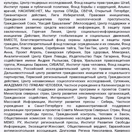
культуры, Центр гендерных исследований, Фонд защиты прав граждан Штаб,
Институт права и публичной политики, Фонд борьбы с коррупцией, Альянс
врачей, НАСИЛИЮ.НЕТ, Мы против СПИДа, СВЕЧА, Открытый Петербург,
Гуманитарное действие, Лига Избирателей, Правовая инициатива,
Гражданская инициатива против экологической преступности,
Гражданский Союз, "Хасдей Ерушалаим" (Милосердие), Центр поддержки и
содействия развитию средств массовой информации, В защиту прав
заключенных, Горячая Линия, Центр социально-информационных
инициатив Действие, Институт глобализации и социальных движений,
ВМЕСТЕ, Благотворительный фонд охраны здоровья и защиты прав
граждан, Благотворительный фонд помощи осужденным и их семьям, Фонд
Тольятти, Новое время, Серебряная тайга, Так-Так-Так, центр Сова, центр
Анна, Проект Апрель, Самарская губерния, Эра здоровья, Мемориал,
Аналитический Центр Юрия Левады, Издательство Парк Гагарина, Фонд
содействия имени Андрея Рылькова, Сфера, Уральская правозащитная
группа, Женщины Евразии, СИБАЛЬТ, Институт прав человека, Фонд защиты
гласности, Российский исследовательский центр по правам человека,
Дальневосточный центр развития гражданских инициатив и социального
партнерства, Пермский региональный правозащитный центр, Гражданское
действие, Центр независимых социологических исследований, Сутяжник,
АКАДЕМИЯ ПО ПРАВАМ ЧЕЛОВЕКА, Частное учреждение в Калининграде по
административной поддержке реализации программ и проектов Совета
Министров северных стран, Центр развития некоммерческих организаций,
Гражданское содействие, Интернешнл-Р, Центр Защиты Прав Средств
Массовой Информации, Институт развития прессы - Сибирь, Частное
учреждение в Санкт-Петербурге по административной поддержке
реализации программ и проектов Совета Министров Северных Стран, Фонд
поддержки свободы прессы, Гражданский контроль, Человек и Закон,
Общественная комиссия по сохранению наследия академика Сахарова,
МЕМО. РУ, Институт региональной прессы, Институт Развития Свободы
Информации, Экозащита!-Женсовет, Общественный вердикт, Евразийская
антимонопольная ассоциация, Дзугкоева Регина Николаевна, Кривенко