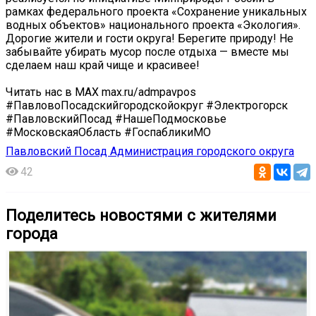
рамках федерального проекта «Сохранение уникальных
водных объектов» национального проекта «Экология».
Дорогие жители и гости округа! Берегите природу! Не
забывайте убирать мусор после отдыха — вместе мы
сделаем наш край чище и красивее!
Читать нас в MAX max.ru/admpavpos
#ПавловоПосадскийгородскойокруг #Электрогорск
#ПавловскийПосад #НашеПодмосковье
#МосковскаяОбласть #ГоспабликиМО
Павловский Посад Администрация городского округа
42
Поделитесь новостями с жителями
города