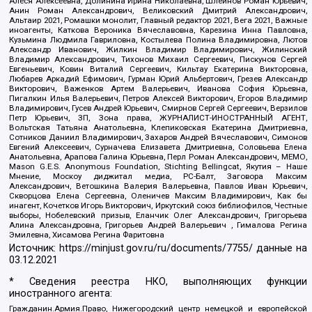
Алеся Алексеевна, Долинина Ирина Николаевна, Шлейнов Роман Юрьевич,
Анин Роман Александрович, Великовский Дмитрий Александрович,
Альтаир 2021, Ромашки монолит, Главный редактор 2021, Вега 2021, Важные
иноагенты, Каткова Вероника Вячеславовна, Карезина Инна Павловна,
Кузьмина Людмила Гавриловна, Костылева Полина Владимировна, Лютов
Александр Иванович, Жилкин Владимир Владимирович, Жилинский
Владимир Александрович, Тихонов Михаил Сергеевич, Пискунов Сергей
Евгеньевич, Ковин Виталий Сергеевич, Кильтау Екатерина Викторовна,
Любарев Аркадий Ефимович, Гурман Юрий Альбертович, Грезев Александр
Викторович, Важенков Артем Валерьевич, Иванова София Юрьевна,
Пигалкин Илья Валерьевич, Петров Алексей Викторович, Егоров Владимир
Владимирович, Гусев Андрей Юрьевич, Смирнов Сергей Сергеевич, Верзилов
Петр Юрьевич, ЗП, Зона права, ЖУРНАЛИСТ-ИНОСТРАННЫЙ АГЕНТ,
Вольтская Татьяна Анатольевна, Клепиковская Екатерина Дмитриевна,
Сотников Даниил Владимирович, Захаров Андрей Вячеславович, Симонов
Евгений Алексеевич, Сурначева Елизавета Дмитриевна, Соловьева Елена
Анатольевна, Арапова Галина Юрьевна, Перл Роман Александрович, МЕМО,
Mason G.E.S. Anonymous Foundation, Stichting Bellingcat, Якутия – Наше
Мнение, Москоу диджитал медиа, РС-Балт, Заговора Максим
Александрович, Ветошкина Валерия Валерьевна, Павлов Иван Юрьевич,
Скворцова Елена Сергеевна, Оленичев Максим Владимирович, Как бы
инагент, Кочетков Игорь Викторович, Иркутский союз библиофилов, Честные
выборы, Нобелевский призыв, Еланчик Олег Александрович, Григорьева
Алина Александровна, Григорьев Андрей Валерьевич , Гималова Регина
Эмилевна, Хисамова Регина Фаритовна
Источник:
https://minjust.gov.ru/ru/documents/7755/
данные на
03.12.2021
* Сведения реестра НКО, выполняющих функции
иностранного агента:
Гражданин.Армия.Право, Нижегородский центр немецкой и европейской