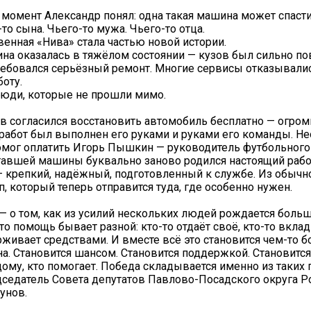
 момент Александр понял: одна такая машина может спаст
то сына. Чьего-то мужа. Чьего-то отца.
твенная «Нива» стала частью новой истории.
на оказалась в тяжёлом состоянии — кузов был сильно п
ребовался серьёзный ремонт. Многие сервисы отказывали
боту.
юди, которые не прошли мимо.
в согласился восстановить автомобиль бесплатно — огро
работ был выполнен его руками и руками его команды. Н
мог оплатить Игорь Пышкин — руководитель футбольного 
ставшей машины буквально заново родился настоящий раб
 крепкий, надёжный, подготовленный к службе. Из обыч
п, который теперь отправится туда, где особенно нужен.
 — о том, как из усилий нескольких людей рождается боль
что помощь бывает разной: кто-то отдаёт своё, кто-то вкла
рживает средствами. И вместе всё это становится чем-то 
а. Становится шансом. Становится поддержкой. Становится
ому, кто помогает. Победа складывается именно из таких п
седатель Совета депутатов Павлово-Посадского округа 
унов.