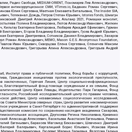
.Реалии, Радио Свобода, MEDIUM-ORIENT, Пономарев Лев Александрович,
ервое антикоррупционное СМИ, VTimes.io, Баданин Роман Сергеевич,
ова Юлия Сергеевна, Маетная Елизавета Витальевна, The Insider SIA,
ич, Телеканал Дождь, Петров Степан Юрьевич, Istories fonds, Шмагун
иковский Дмитрий Александрович, Альтаир 2021, Ромашки монолит,
, Костылева Полина Владимировна, Лютов Александр Иванович, Жилкин
, Кильтау Екатерина Викторовна, Любарев Аркадий Ефимович, Гурман
й Викторович, Егоров Владимир Владимирович, Гусев Андрей Юрьевич,
ская Екатерина Дмитриевна, Сотников Даниил Владимирович, Захаров
ерл Роман Александрович, МЕМО, Mason G.E.S. Anonymous Foundation,
, Павлов Иван Юрьевич, Скворцова Елена Сергеевна, Оленичев Максим
 Александрович, Григорьева Алина Александровна, Григорьев Андрей
б, Институт права и публичной политики, Фонд борьбы с коррупцией,
ива, Гражданская инициатива против экологической преступности,
рав заключенных, Горячая Линия, Центр социально-информационных
дан, Благотворительный фонд помощи осужденным и их семьям, Фонд
 Аналитический Центр Юрия Левады, Издательство Парк Гагарина, Фонд
гласности, Российский исследовательский центр по правам человека,
ское действие, Центр независимых социологических исследований,
в Совета Министров северных стран, Центр развития некоммерческих
стное учреждение в Санкт-Петербурге по административной поддержке
Общественная комиссия по сохранению наследия академика Сахарова,
нтимонопольная ассоциация, Дзугкоева Регина Николаевна, Кривенко
кий Александр Алексеевич, Васильева Анастасия Евгеньевна, Ривина
италий Евгеньевич, Барахоев Магомед Бекханович, Шевченко Дмитрий
 Валерий Валерьевич, Каргалицкий Борис Юльевич, Исакова Ирина
ва Марина Владимировна, Людевиг Марина Зариевна, Федотова Галина