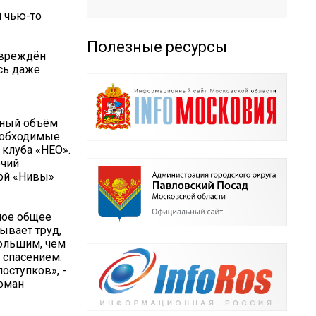
и чью-то
Полезные ресурсы
овреждён
сь даже
мный объём
еобходимые
клуба «НЕО».
очий
ной «Нивы»
шое общее
дывает труд,
большим, чем
 спасением.
оступков», -
Роман