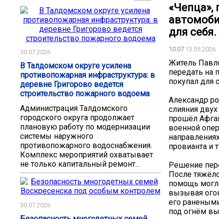
«Чепца»,
автомобил
для себя.
10:07
13.05.2026
30.07.2026
Житель Павл
В Талдомском округе усилена
передать на 
противопожарная инфраструктура: в
покупал для с
деревне Григорово ведется
строительство пожарного водоема
Александр ро
Администрация Талдомского
слияния двух
городского округа продолжает
прошёл Афган
плановую работу по модернизации
военной опер
системы наружного
направлениях
противопожарного водоснабжения.
провианта и 
Комплекс мероприятий охватывает
не только капитальный ремонт...
Решение пере
После тяжёло
помощь могла
вызывая огон
его ранеными
30.07.2026
под огнём вы
Безопасность многодетных семей