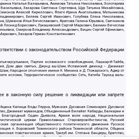
уркина Наталья Валерьевна, Акимова Татьяна Николаевна, Золотарева
 Васильевна, Захарова Светлана Сергеевна, Щур Татьяна Михайловна,
 Симонов Алексей Кириллович, Флиге Ирина Анатольевна, Мельникова
адимирович, Беляев Сергей Иванович, Голубева Елена Николаевна,
вна, Шуманов Илья Вячеславович, Арапова Галина Юрьевна, Свечников
ий Леонид Борисович, Лукашевский Сергей Маркович, Бахмин Вячеслав
геньевна, Смирнов Владимир Александрович, Вицин Сергей Ефимович,
 Маркович, Захаров Герман Константинович
оответствии с законодательством Российской Федерации
тья-мусульмане, Партия исламского освобождения, Лашкар-И-Тайба,
дия, Дом двух святых, Джунд аш-Шам, Исламский джихад – Джамаат
ш-Шам, Народное ополчение имени К. Минина и Д. Пожарского, Аджр от
и исломи, Террористическое сообщество Сеть, Катиба Таухид валь-
е в законную силу решение о ликвидации или запрете
 Община Капища Веды Перуна, Мужская Духовная Семинария Духовное
ство, Джамаат мувахидов, Объединенный Вилайат Кабарды, Балкарии и
18, Благородный Орден Дьявола, Армия воли народа, Национальная
истической церкви Православных Староверов-Инглингов, Русский
ская организация общественного политического движения Русское
изация п. Боровский Тюменского района Тюменской области, Община
инская повстанческая армия, Тризуб им. Степана Бандеры, Братство,
олитическое объединение Русские, Русское национальное объединение