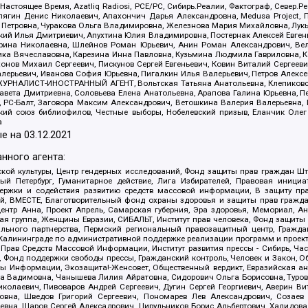
 Настоящее Время, Azatliq Radiosi, PCE/PC, Сибирь.Реалии, Фактограф, Север
ягин Денис Николаевич, Апахончич Дарья Александровна, Medusa Project, П
етровна, Чуракова Ольга Владимировна, Железнова Мария Михайловна, Лукьян
й Илья Дмитриевич, Апухтина Юлия Владимировна, Постернак Алексей Евгеньев
рина Николаевна, Шлейнов Роман Юрьевич, Анин Роман Александрович, Вел
оника Вячеславовна, Карезина Инна Павловна, Кузьмина Людмила Гавриловна
ов Михаил Сергеевич, Пискунов Сергей Евгеньевич, Ковин Виталий Сергеевич
алерьевич, Иванова София Юрьевна, Пигалкин Илья Валерьевич, Петров Алексе
а, ЖУРНАЛИСТ-ИНОСТРАННЫЙ АГЕНТ, Вольтская Татьяна Анатольевна, Клепиков
авета Дмитриевна, Соловьева Елена Анатольевна, Арапова Галина Юрьевна, П
иа, РС-Балт, Заговора Максим Александрович, Ветошкина Валерия Валерьевна
ский союз библиофилов, Честные выборы, Нобелевский призыв, Еланчик Олег
а
е на
03.12.2021
нного агента:
ой культуры, Центр гендерных исследований, Фонд защиты прав граждан Шта
 Петербург, Гуманитарное действие, Лига Избирателей, Правовая инициат
держки и содействия развитию средств массовой информации, В защиту п
ий, ВМЕСТЕ, Благотворительный фонд охраны здоровья и защиты прав граж
, центр Анна, Проект Апрель, Самарская губерния, Эра здоровья, Мемориал,
я группа, Женщины Евразии, СИБАЛЬТ, Институт прав человека, Фонд защиты 
льного партнерства, Пермский региональный правозащитный центр, Граждан
лининграде по административной поддержке реализации программ и проекто
 Прав Средств Массовой Информации, Институт развития прессы - Сибирь, Ча
, Фонд поддержки свободы прессы, Гражданский контроль, Человек и Закон, 
оды Информации, Экозащита!-Женсовет, Общественный вердикт, Евразийская а
 Вадимовна, Чанышева Лилия Айратовна, Сидорович Ольга Борисовна, Туровс
олаевич, Пивоваров Андрей Сергеевич, Дугин Сергей Георгиевич, Аверин В
вна, Шведов Григорий Сергеевич, Пономарев Лев Александрович, Созаев
евна, Щаров Сергей Алексадрович, Цирульников Борис Альбертович, Халидо