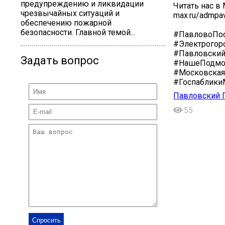
предупреждению и ликвидации
Читать нас в
чрезвычайных ситуаций и
max.ru/admpa
обеспечению пожарной
безопасности. Главной темой...
#ПавловоПос
#Электрогор
#Павловски
Задать вопрос
#НашеПодмо
#Московская
#Госпаблик
Павловский П
55