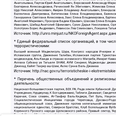
Анатольевна, Паутов Юрий Анатольевич, Верховский Александр Марк
Екатерина Александровна, Рачинский Ян Збигневич, Жемкова Елена 
Щур Николай Алексеевич, Аверин Владимир Анатольевич, Блинушов 
Валентина Дмитриевна, Вититинова Елена Владимировна, Баженов
Ганнушкина Светлана Алексеевна, Закс Елена Владимировна, Буртин
Анатолий Мариевич, Прохоров Вадим Юрьевич, Шахова Елена Владими
Иванович, Шабад Анатолий Ефимович, Сухих Дарья Николаевна, Орл
Золотухин Борис Андреевич, Левинсон Лев Семенович, Локшина Тать
Источник:
http://unro.minjust.ru/NKOForeignAgent.aspx
дан
* Единый федеральный список организаций, в том чис
террористическими:
Высший военный Маджлисуль Шура, Конгресс народов Ичкерии и Да
Исламская группа, Движение Талибан, Исламская партия Туркест
моджахедов, Аль-Каида в странах исламского Магриба, Имарат Кавка
Аллаха Субхану уа Тагьаля SHAM, АУМ Синрике, Муджахеды джамаа
Джихад, Хайят Тахрир аш-Шам, Ахлю Сунна Валь Джамаа
Источник:
http://nac.gov.ru/terroristicheskie-i-ekstremistskie
* Перечень общественных объединений и религиозных
деятельности:
Национал-большевистская партия, ВЕК РА, Рада земли Кубанской 
Учреждение, Нурджулар, К Богодержавию, Таблиги Джамаат, Свидете
Карачая, Союз славян, Ат-Такфир Валь-Хиджра, Пит Буль, Нацио
Социалистическая Инициатива города Череповца, Духовно-Родо
общенациональный союз, Движение против нелегальной иммиграц
национальное единство, Северное Братство, Клуб Болельщиков Фу
Коренного Русского народа Щелковского района, Правый сектор, Ук
Белый Крест, Misanthropic division, Религиозное объединение пос