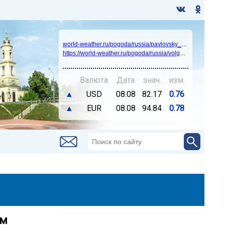
world-weather.ru/pogoda/russia/pavlovsky_posad/14days/
https://world-weather.ru/pogoda/russia/volgograd/
Валюта
Дата
знач.
изм.
▲
USD
08.08
82.17
0.76
▲
EUR
08.08
94.84
0.78
ым