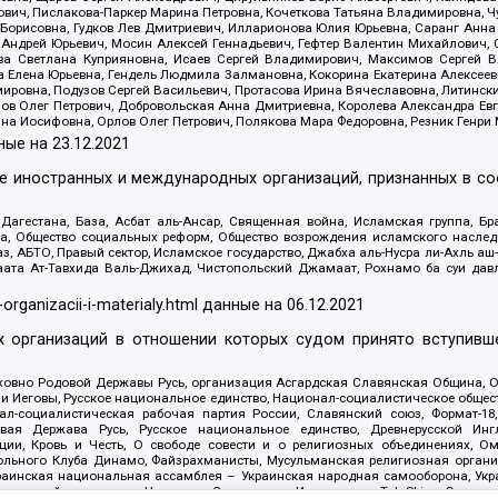
ович, Пислакова-Паркер Марина Петровна, Кочеткова Татьяна Владимировна, Ч
Борисовна, Гудков Лев Дмитриевич, Илларионова Юлия Юрьевна, Саранг Анна
Андрей Юрьевич, Мосин Алексей Геннадьевич, Гефтер Валентин Михайлович,
а Светлана Куприяновна, Исаев Сергей Владимирович, Максимов Сергей Вл
а Елена Юрьевна, Гендель Людмила Залмановна, Кокорина Екатерина Алексее
ровна, Подузов Сергей Васильевич, Протасова Ирина Вячеславовна, Литинск
ов Олег Петрович, Добровольская Анна Дмитриевна, Королева Александра Ев
яна Иосифовна, Орлов Олег Петрович, Полякова Мара Федоровна, Резник Генри
ные на
23.12.2021
ле иностранных и международных организаций, признанных в с
гестана, База, Асбат аль-Ансар, Священная война, Исламская группа, Бра
ана, Общество социальных реформ, Общество возрождения исламского насле
з, АБТО, Правый сектор, Исламское государство, Джабха аль-Нусра ли-Ахль а
та Ат-Тавхида Валь-Джихад, Чистопольский Джамаат, Рохнамо ба суи давлат
-organizacii-i-materialy.html
данные на
06.12.2021
 организаций в отношении которых судом принято вступивше
Духовно Родовой Державы Русь, организация Асгардская Славянская Община,
ли Иеговы, Русское национальное единство, Национал-социалистическое обще
нал-социалистическая рабочая партия России, Славянский союз, Формат-
вая Держава Русь, Русское национальное единство, Древнерусской Ингл
ии, Кровь и Честь, О свободе совести и о религиозных объединениях, Ом
тбольного Клуба Динамо, Файзрахманисты, Мусульманская религиозная орган
раинская национальная ассамблея – Украинская народная самооборона, Укра
ледователей инглиизма, Народная Социальная Инициатива, TulaSkins, Этноп