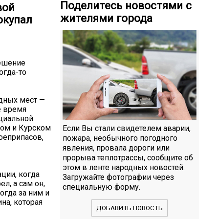
Поделитесь новостями с
вой
жителями города
окупал
решение
огда-то
одных мест —
ё время
ециальной
ком и Курском
Если Вы стали свидетелем аварии,
оеприпасов,
пожара, необычного погодного
явления, провала дороги или
прорыва теплотрассы, сообщите об
этом в ленте народных новостей.
ции, когда
Загружайте фотографии через
л, а сам он,
специальную форму.
огда за ним и
на, которая
ДОБАВИТЬ НОВОСТЬ