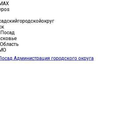
 MAX
vpos
адскийгородскойокруг
ск
йПосад
сковье
Область
иМО
осад Администрация городского округа