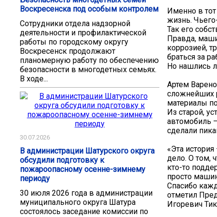
Воскресенска под особым контролем
Именно в тот
жизнь. Чьего-
Сотрудники отдела надзорной
Так его собс
деятельности и профилактической
Правда, маши
работы по городскому округу
коррозией, т
Воскресенск продолжают
браться за ра
планомерную работу по обеспечению
Но нашлись л
безопасности в многодетных семьях.
В ходе...
Артем Варено
сложнейших 
материалы по
Из старой, у
автомобиль —
сделали пика
30.07.2026
«Эта история
В администрации Шатурского округа
дело. О том, 
обсудили подготовку к
кто-то подде
пожароопасному осенне-зимнему
просто машин
периоду
Спасибо кажд
30 июля 2026 года в администрации
отметил Пред
муниципального округа Шатура
Игоревич Тик
состоялось заседание комиссии по