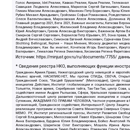
Голос Америки, Idel.Реалии, Кавказ.Реалии, Крым.Реалии, Телеканал
Савицкая Людмила Алексеевна, Маркелов Сергей Евгеньевич, Камал
Гликин Максим Александрович, Маняхин Петр Борисович, Ярош Юлия П
Рубин Михаил Аркадьевич, Гройсман Софья Романовна, Рождественски
Олеся Валентиновна, Мароховская Алеся Алексеевна, Долинина И
Главный редактор 2021, Вега 2021, Важные иноагенты, Каткова Вер
Владимир Владимирович, Жилинский Владимир Александрович, Тихон
Юрий Альбертович, Грезев Александр Викторович, Важенков Артем В
Смирнов Сергей Сергеевич, Верзилов Петр Юрьевич, ЗП, Зона прав
Андрей Вячеславович, Симонов Евгений Алексеевич, Сурначева Елиз
Stichting Bellingcat, Якутия – Наше Мнение, Москоу диджитал мед
Владимирович, Как бы инагент, Кочетков Игорь Викторович, Иркут
Валерьевич , Гималова Регина Эмилевна, Хисамова Регина Фаритовн
Источник:
https://minjust.gov.ru/ru/documents/7755/
данны
* Сведения реестра НКО, выполняющих функции иностра
Гражданин.Армия.Право, Нижегородский центр немецкой и европейск
Альянс врачей, НАСИЛИЮ.НЕТ, Мы против СПИДа, СВЕЧА, Открытый
Гражданский Союз, "Хасдей Ерушалаим" (Милосердие), Центр под
инициатив Действие, Институт глобализации и социальных движен
Тольятти, Новое время, Серебряная тайга, Так-Так-Так, центр Сова
содействия имени Андрея Рылькова, Сфера, Уральская правозащитна
Дальневосточный центр развития гражданских инициатив и социа
Сутяжник, АКАДЕМИЯ ПО ПРАВАМ ЧЕЛОВЕКА, Частное учреждение в Ка
организаций, Гражданское содействие, Интернешнл-Р, Центр Защиты
реализации программ и проектов Совета Министров Северных Стран
МЕМО. РУ, Институт региональной прессы, Институт Развития Своб
Сергей Владимирович, Милославский Павел Юрьевич, Шнырова Ольга
Анна Валерьевна, Бурдина Юлия Владимировна, Бойко Анатолий Ник
Александрович, Шарипков Олег Викторович, Мошель Ирина Ароно
Александровна, Исламов Тимур Рифгатович, Романова Ольга Евгень