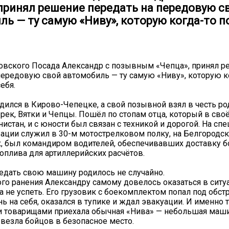
 принял решение передать на передовую с
ь — ту самую «Ниву», которую когда-то п
овского Посада Александр с позывным «Чепца», принял 
передовую свой автомобиль — ту самую «Ниву», которую к
ебя.
дился в Кирово-Чепецке, а свой позывной взял в честь р
 рек, Вятки и Чепцы. Пошёл по стопам отца, который в сво
истан, и с юности был связан с техникой и дорогой. На сп
ации служил в 30-м мотострелковом полку, на Белгородс
, был командиром водителей, обеспечивавших доставку б
топлива для артиллерийских расчётов.
дать свою машину родилось не случайно.
го ранения Александру самому довелось оказаться в ситуа
 не успеть. Его грузовик с боекомплектом попал под обстре
ь на себя, оказался в тупике и ждал эвакуации. И именно т
 товарищами приехала обычная «Нива» — небольшая маши
везла бойцов в безопасное место.