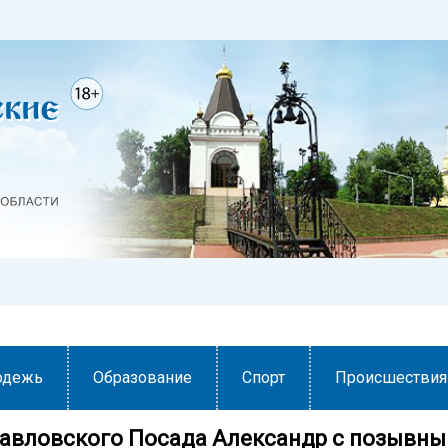
одежь
Образование
Спорт
Происшествия
авловского Посада Александр с позывн