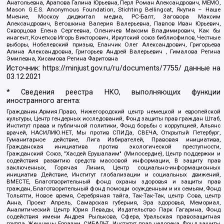
Анатольевна, Арапова Галина Юрьевна, Перл Роман Александрович, МЕМО,
Mason G.E.S. Anonymous Foundation, Stichting Bellingcat, Якутия – Наше
Мнение, Москоу диджитал медиа, РС-Балт, Заговора Максим
Александрович, Ветошкина Валерия Валерьевна, Павлов Иван Юрьевич,
Скворцова Елена Сергеевна, Оленичев Максим Владимирович, Как бы
инагент, Кочетков Игорь Викторович, Иркутский союз библиофилов, Честные
выборы, Нобелевский призыв, Еланчик Олег Александрович, Григорьева
Алина Александровна, Григорьев Андрей Валерьевич , Гималова Регина
Эмилевна, Хисамова Регина Фаритовна
Источник:
https://minjust.gov.ru/ru/documents/7755/
данные на
03.12.2021
* Сведения реестра НКО, выполняющих функции
иностранного агента:
Гражданин.Армия.Право, Нижегородский центр немецкой и европейской
культуры, Центр гендерных исследований, Фонд защиты прав граждан Штаб,
Институт права и публичной политики, Фонд борьбы с коррупцией, Альянс
врачей, НАСИЛИЮ.НЕТ, Мы против СПИДа, СВЕЧА, Открытый Петербург,
Гуманитарное действие, Лига Избирателей, Правовая инициатива,
Гражданская инициатива против экологической преступности,
Гражданский Союз, "Хасдей Ерушалаим" (Милосердие), Центр поддержки и
содействия развитию средств массовой информации, В защиту прав
заключенных, Горячая Линия, Центр социально-информационных
инициатив Действие, Институт глобализации и социальных движений,
ВМЕСТЕ, Благотворительный фонд охраны здоровья и защиты прав
граждан, Благотворительный фонд помощи осужденным и их семьям, Фонд
Тольятти, Новое время, Серебряная тайга, Так-Так-Так, центр Сова, центр
Анна, Проект Апрель, Самарская губерния, Эра здоровья, Мемориал,
Аналитический Центр Юрия Левады, Издательство Парк Гагарина, Фонд
содействия имени Андрея Рылькова, Сфера, Уральская правозащитная
группа, Женщины Евразии, СИБАЛЬТ, Институт прав человека, Фонд защиты