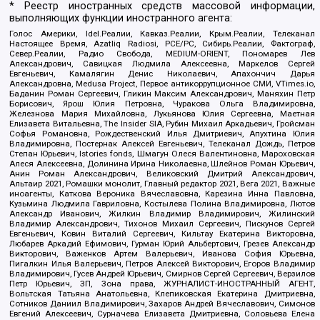
* Реестр иностранных средств массовой информации,
выполняющих функции иностранного агента:
Голос Америки, Idel.Реалии, Кавказ.Реалии, Крым.Реалии, Телеканал
Настоящее Время, Azatliq Radiosi, PCE/PC, Сибирь.Реалии, Фактограф,
Север.Реалии, Радио Свобода, MEDIUM-ORIENT, Пономарев Лев
Александрович, Савицкая Людмила Алексеевна, Маркелов Сергей
Евгеньевич, Камалягин Денис Николаевич, Апахончич Дарья
Александровна, Medusa Project, Первое антикоррупционное СМИ, VTimes.io,
Баданин Роман Сергеевич, Гликин Максим Александрович, Маняхин Петр
Борисович, Ярош Юлия Петровна, Чуракова Ольга Владимировна,
Железнова Мария Михайловна, Лукьянова Юлия Сергеевна, Маетная
Елизавета Витальевна, The Insider SIA, Рубин Михаил Аркадьевич, Гройсман
Софья Романовна, Рождественский Илья Дмитриевич, Апухтина Юлия
Владимировна, Постернак Алексей Евгеньевич, Телеканал Дождь, Петров
Степан Юрьевич, Istories fonds, Шмагун Олеся Валентиновна, Мароховская
Алеся Алексеевна, Долинина Ирина Николаевна, Шлейнов Роман Юрьевич,
Анин Роман Александрович, Великовский Дмитрий Александрович,
Альтаир 2021, Ромашки монолит, Главный редактор 2021, Вега 2021, Важные
иноагенты, Каткова Вероника Вячеславовна, Карезина Инна Павловна,
Кузьмина Людмила Гавриловна, Костылева Полина Владимировна, Лютов
Александр Иванович, Жилкин Владимир Владимирович, Жилинский
Владимир Александрович, Тихонов Михаил Сергеевич, Пискунов Сергей
Евгеньевич, Ковин Виталий Сергеевич, Кильтау Екатерина Викторовна,
Любарев Аркадий Ефимович, Гурман Юрий Альбертович, Грезев Александр
Викторович, Важенков Артем Валерьевич, Иванова София Юрьевна,
Пигалкин Илья Валерьевич, Петров Алексей Викторович, Егоров Владимир
Владимирович, Гусев Андрей Юрьевич, Смирнов Сергей Сергеевич, Верзилов
Петр Юрьевич, ЗП, Зона права, ЖУРНАЛИСТ-ИНОСТРАННЫЙ АГЕНТ,
Вольтская Татьяна Анатольевна, Клепиковская Екатерина Дмитриевна,
Сотников Даниил Владимирович, Захаров Андрей Вячеславович, Симонов
Евгений Алексеевич, Сурначева Елизавета Дмитриевна, Соловьева Елена