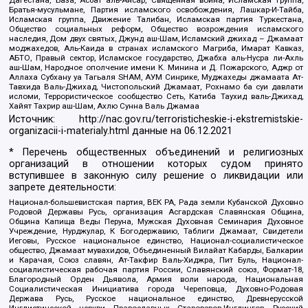
Братья-мусульмане, Партия исламского освобождения, Лашкар-И-Тайба,
Исламская группа, Движение Талибан, Исламская партия Туркестана,
Общество социальных реформ, Общество возрождения исламского
наследия, Дом двух святых, Джунд аш-Шам, Исламский джихад – Джамаат
моджахедов, Аль-Каида в странах исламского Магриба, Имарат Кавказ,
АБТО, Правый сектор, Исламское государство, Джабха аль-Нусра ли-Ахль
аш-Шам, Народное ополчение имени К. Минина и Д. Пожарского, Аджр от
Аллаха Субхану уа Тагьаля SHAM, АУМ Синрике, Муджахеды джамаата Ат-
Тавхида Валь-Джихад, Чистопольский Джамаат, Рохнамо ба суи давлати
исломи, Террористическое сообщество Сеть, Катиба Таухид валь-Джихад,
Хайят Тахрир аш-Шам, Ахлю Сунна Валь Джамаа
Источник:
http://nac.gov.ru/terroristicheskie-i-ekstremistskie-
organizacii-i-materialy.html
данные на
06.12.2021
* Перечень общественных объединений и религиозных
организаций в отношении которых судом принято
вступившее в законную силу решение о ликвидации или
запрете деятельности:
Национал-большевистская партия, ВЕК РА, Рада земли Кубанской Духовно
Родовой Державы Русь, организация Асгардская Славянская Община,
Община Капища Веды Перуна, Мужская Духовная Семинария Духовное
Учреждение, Нурджулар, К Богодержавию, Таблиги Джамаат, Свидетели
Иеговы, Русское национальное единство, Национал-социалистическое
общество, Джамаат мувахидов, Объединенный Вилайат Кабарды, Балкарии
и Карачая, Союз славян, Ат-Такфир Валь-Хиджра, Пит Буль, Национал-
социалистическая рабочая партия России, Славянский союз, Формат-18,
Благородный Орден Дьявола, Армия воли народа, Национальная
Социалистическая Инициатива города Череповца, Духовно-Родовая
Держава Русь, Русское национальное единство, Древнерусской