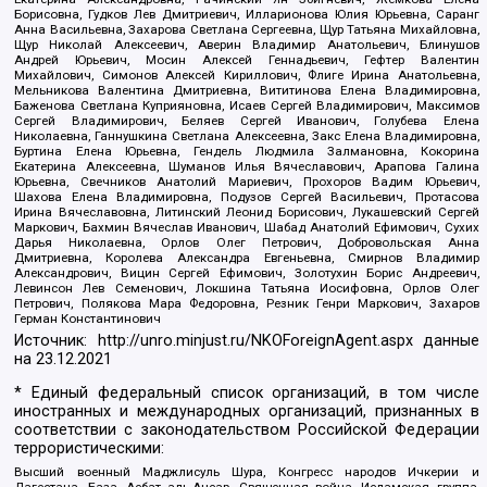
Борисовна, Гудков Лев Дмитриевич, Илларионова Юлия Юрьевна, Саранг
Анна Васильевна, Захарова Светлана Сергеевна, Щур Татьяна Михайловна,
Щур Николай Алексеевич, Аверин Владимир Анатольевич, Блинушов
Андрей Юрьевич, Мосин Алексей Геннадьевич, Гефтер Валентин
Михайлович, Симонов Алексей Кириллович, Флиге Ирина Анатольевна,
Мельникова Валентина Дмитриевна, Вититинова Елена Владимировна,
Баженова Светлана Куприяновна, Исаев Сергей Владимирович, Максимов
Сергей Владимирович, Беляев Сергей Иванович, Голубева Елена
Николаевна, Ганнушкина Светлана Алексеевна, Закс Елена Владимировна,
Буртина Елена Юрьевна, Гендель Людмила Залмановна, Кокорина
Екатерина Алексеевна, Шуманов Илья Вячеславович, Арапова Галина
Юрьевна, Свечников Анатолий Мариевич, Прохоров Вадим Юрьевич,
Шахова Елена Владимировна, Подузов Сергей Васильевич, Протасова
Ирина Вячеславовна, Литинский Леонид Борисович, Лукашевский Сергей
Маркович, Бахмин Вячеслав Иванович, Шабад Анатолий Ефимович, Сухих
Дарья Николаевна, Орлов Олег Петрович, Добровольская Анна
Дмитриевна, Королева Александра Евгеньевна, Смирнов Владимир
Александрович, Вицин Сергей Ефимович, Золотухин Борис Андреевич,
Левинсон Лев Семенович, Локшина Татьяна Иосифовна, Орлов Олег
Петрович, Полякова Мара Федоровна, Резник Генри Маркович, Захаров
Герман Константинович
Источник:
http://unro.minjust.ru/NKOForeignAgent.aspx
данные
на
23.12.2021
* Единый федеральный список организаций, в том числе
иностранных и международных организаций, признанных в
соответствии с законодательством Российской Федерации
террористическими:
Высший военный Маджлисуль Шура, Конгресс народов Ичкерии и
Дагестана, База, Асбат аль-Ансар, Священная война, Исламская группа,