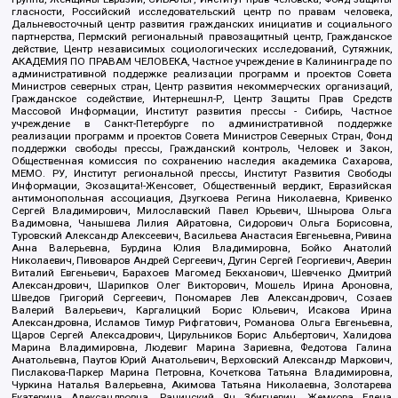
гласности, Российский исследовательский центр по правам человека,
Дальневосточный центр развития гражданских инициатив и социального
партнерства, Пермский региональный правозащитный центр, Гражданское
действие, Центр независимых социологических исследований, Сутяжник,
АКАДЕМИЯ ПО ПРАВАМ ЧЕЛОВЕКА, Частное учреждение в Калининграде по
административной поддержке реализации программ и проектов Совета
Министров северных стран, Центр развития некоммерческих организаций,
Гражданское содействие, Интернешнл-Р, Центр Защиты Прав Средств
Массовой Информации, Институт развития прессы - Сибирь, Частное
учреждение в Санкт-Петербурге по административной поддержке
реализации программ и проектов Совета Министров Северных Стран, Фонд
поддержки свободы прессы, Гражданский контроль, Человек и Закон,
Общественная комиссия по сохранению наследия академика Сахарова,
МЕМО. РУ, Институт региональной прессы, Институт Развития Свободы
Информации, Экозащита!-Женсовет, Общественный вердикт, Евразийская
антимонопольная ассоциация, Дзугкоева Регина Николаевна, Кривенко
Сергей Владимирович, Милославский Павел Юрьевич, Шнырова Ольга
Вадимовна, Чанышева Лилия Айратовна, Сидорович Ольга Борисовна,
Туровский Александр Алексеевич, Васильева Анастасия Евгеньевна, Ривина
Анна Валерьевна, Бурдина Юлия Владимировна, Бойко Анатолий
Николаевич, Пивоваров Андрей Сергеевич, Дугин Сергей Георгиевич, Аверин
Виталий Евгеньевич, Барахоев Магомед Бекханович, Шевченко Дмитрий
Александрович, Шарипков Олег Викторович, Мошель Ирина Ароновна,
Шведов Григорий Сергеевич, Пономарев Лев Александрович, Созаев
Валерий Валерьевич, Каргалицкий Борис Юльевич, Исакова Ирина
Александровна, Исламов Тимур Рифгатович, Романова Ольга Евгеньевна,
Щаров Сергей Алексадрович, Цирульников Борис Альбертович, Халидова
Марина Владимировна, Людевиг Марина Зариевна, Федотова Галина
Анатольевна, Паутов Юрий Анатольевич, Верховский Александр Маркович,
Пислакова-Паркер Марина Петровна, Кочеткова Татьяна Владимировна,
Чуркина Наталья Валерьевна, Акимова Татьяна Николаевна, Золотарева
Екатерина Александровна, Рачинский Ян Збигневич, Жемкова Елена