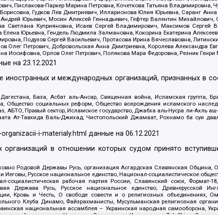
ович, Пислакова-Паркер Марина Петровна, Кочеткова Татьяна Владимировна, Ч
Борисовна, Гудков Лев Дмитриевич, Илларионова Юлия Юрьевна, Саранг Анна
Андрей Юрьевич, Мосин Алексей Геннадьевич, Гефтер Валентин Михайлович,
а Светлана Куприяновна, Исаев Сергей Владимирович, Максимов Сергей Вл
а Елена Юрьевна, Гендель Людмила Залмановна, Кокорина Екатерина Алексее
ровна, Подузов Сергей Васильевич, Протасова Ирина Вячеславовна, Литинск
ов Олег Петрович, Добровольская Анна Дмитриевна, Королева Александра Ев
яна Иосифовна, Орлов Олег Петрович, Полякова Мара Федоровна, Резник Генри
ные на
23.12.2021
ле иностранных и международных организаций, признанных в с
гестана, База, Асбат аль-Ансар, Священная война, Исламская группа, Бра
ана, Общество социальных реформ, Общество возрождения исламского насле
з, АБТО, Правый сектор, Исламское государство, Джабха аль-Нусра ли-Ахль а
та Ат-Тавхида Валь-Джихад, Чистопольский Джамаат, Рохнамо ба суи давлат
-organizacii-i-materialy.html
данные на
06.12.2021
 организаций в отношении которых судом принято вступивше
Духовно Родовой Державы Русь, организация Асгардская Славянская Община,
ли Иеговы, Русское национальное единство, Национал-социалистическое обще
нал-социалистическая рабочая партия России, Славянский союз, Формат-
вая Держава Русь, Русское национальное единство, Древнерусской Ингл
ии, Кровь и Честь, О свободе совести и о религиозных объединениях, Ом
тбольного Клуба Динамо, Файзрахманисты, Мусульманская религиозная орган
раинская национальная ассамблея – Украинская народная самооборона, Укра
ледователей инглиизма, Народная Социальная Инициатива, TulaSkins, Этноп