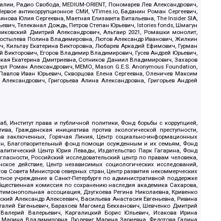
.Реалии, Радио Свобода, MEDIUM-ORIENT, Пономарев Лев Александрович,
ервое антикоррупционное СМИ, VTimes.io, Баданин Роман Сергеевич,
ова Юлия Сергеевна, Маетная Елизавета Витальевна, The Insider SIA,
ич, Телеканал Дождь, Петров Степан Юрьевич, Istories fonds, Шмагун
иковский Дмитрий Александрович, Альтаир 2021, Ромашки монолит,
, Костылева Полина Владимировна, Лютов Александр Иванович, Жилкин
, Кильтау Екатерина Викторовна, Любарев Аркадий Ефимович, Гурман
й Викторович, Егоров Владимир Владимирович, Гусев Андрей Юрьевич,
ская Екатерина Дмитриевна, Сотников Даниил Владимирович, Захаров
ерл Роман Александрович, МЕМО, Mason G.E.S. Anonymous Foundation,
, Павлов Иван Юрьевич, Скворцова Елена Сергеевна, Оленичев Максим
 Александрович, Григорьева Алина Александровна, Григорьев Андрей
б, Институт права и публичной политики, Фонд борьбы с коррупцией,
ива, Гражданская инициатива против экологической преступности,
рав заключенных, Горячая Линия, Центр социально-информационных
дан, Благотворительный фонд помощи осужденным и их семьям, Фонд
 Аналитический Центр Юрия Левады, Издательство Парк Гагарина, Фонд
гласности, Российский исследовательский центр по правам человека,
ское действие, Центр независимых социологических исследований,
в Совета Министров северных стран, Центр развития некоммерческих
стное учреждение в Санкт-Петербурге по административной поддержке
Общественная комиссия по сохранению наследия академика Сахарова,
нтимонопольная ассоциация, Дзугкоева Регина Николаевна, Кривенко
кий Александр Алексеевич, Васильева Анастасия Евгеньевна, Ривина
италий Евгеньевич, Барахоев Магомед Бекханович, Шевченко Дмитрий
 Валерий Валерьевич, Каргалицкий Борис Юльевич, Исакова Ирина
ва Марина Владимировна, Людевиг Марина Зариевна, Федотова Галина