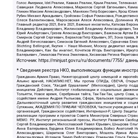
Голос Америки, Idel.Реалии, Кавказ.Реалии, Крым.Реалии, Телеканал
Савицкая Людмила Алексеевна, Маркелов Сергей Евгеньевич, Камал
Гликин Максим Александрович, Маняхин Петр Борисович, Ярош Юлия П
Рубин Михаил Аркадьевич, Гройсман Софья Романовна, Рождественски
Олеся Валентиновна, Мароховская Алеся Алексеевна, Долинина И
Главный редактор 2021, Вега 2021, Важные иноагенты, Каткова Вер
Владимир Владимирович, Жилинский Владимир Александрович, Тихон
Юрий Альбертович, Грезев Александр Викторович, Важенков Артем В
Смирнов Сергей Сергеевич, Верзилов Петр Юрьевич, ЗП, Зона прав
Андрей Вячеславович, Симонов Евгений Алексеевич, Сурначева Елиз
Stichting Bellingcat, Якутия – Наше Мнение, Москоу диджитал мед
Владимирович, Как бы инагент, Кочетков Игорь Викторович, Иркут
Валерьевич , Гималова Регина Эмилевна, Хисамова Регина Фаритовн
Источник:
https://minjust.gov.ru/ru/documents/7755/
данны
* Сведения реестра НКО, выполняющих функции иностра
Гражданин.Армия.Право, Нижегородский центр немецкой и европейск
Альянс врачей, НАСИЛИЮ.НЕТ, Мы против СПИДа, СВЕЧА, Открытый
Гражданский Союз, "Хасдей Ерушалаим" (Милосердие), Центр под
инициатив Действие, Институт глобализации и социальных движен
Тольятти, Новое время, Серебряная тайга, Так-Так-Так, центр Сова
содействия имени Андрея Рылькова, Сфера, Уральская правозащитна
Дальневосточный центр развития гражданских инициатив и социа
Сутяжник, АКАДЕМИЯ ПО ПРАВАМ ЧЕЛОВЕКА, Частное учреждение в Ка
организаций, Гражданское содействие, Интернешнл-Р, Центр Защиты
реализации программ и проектов Совета Министров Северных Стран
МЕМО. РУ, Институт региональной прессы, Институт Развития Своб
Сергей Владимирович, Милославский Павел Юрьевич, Шнырова Ольга
Анна Валерьевна, Бурдина Юлия Владимировна, Бойко Анатолий Ник
Александрович, Шарипков Олег Викторович, Мошель Ирина Ароно
Александровна, Исламов Тимур Рифгатович, Романова Ольга Евгень