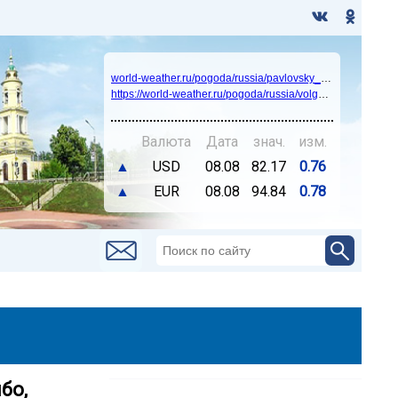
world-weather.ru/pogoda/russia/pavlovsky_posad/14days/
https://world-weather.ru/pogoda/russia/volgograd/
Валюта
Дата
знач.
изм.
▲
USD
08.08
82.17
0.76
▲
EUR
08.08
94.84
0.78
бо,