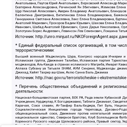
Анатольевна, Паутов Юрий Анатольевич, Верховский Александр Марк
Екатерина Александровна, Рачинский Ян Збигневич, Жемкова Елена 
Щур Николай Алексеевич, Аверин Владимир Анатольевич, Блинушов 
Валентина Дмитриевна, Вититинова Елена Владимировна, Баженов
Ганнушкина Светлана Алексеевна, Закс Елена Владимировна, Буртин
Анатолий Мариевич, Прохоров Вадим Юрьевич, Шахова Елена Владими
Иванович, Шабад Анатолий Ефимович, Сухих Дарья Николаевна, Орл
Золотухин Борис Андреевич, Левинсон Лев Семенович, Локшина Тать
Источник:
http://unro.minjust.ru/NKOForeignAgent.aspx
дан
* Единый федеральный список организаций, в том чис
террористическими:
Высший военный Маджлисуль Шура, Конгресс народов Ичкерии и Да
Исламская группа, Движение Талибан, Исламская партия Туркест
моджахедов, Аль-Каида в странах исламского Магриба, Имарат Кавка
Аллаха Субхану уа Тагьаля SHAM, АУМ Синрике, Муджахеды джамаа
Джихад, Хайят Тахрир аш-Шам, Ахлю Сунна Валь Джамаа
Источник:
http://nac.gov.ru/terroristicheskie-i-ekstremistskie
* Перечень общественных объединений и религиозных
деятельности:
Национал-большевистская партия, ВЕК РА, Рада земли Кубанской 
Учреждение, Нурджулар, К Богодержавию, Таблиги Джамаат, Свидете
Карачая, Союз славян, Ат-Такфир Валь-Хиджра, Пит Буль, Нацио
Социалистическая Инициатива города Череповца, Духовно-Родо
общенациональный союз, Движение против нелегальной иммиграц
национальное единство, Северное Братство, Клуб Болельщиков Фу
Коренного Русского народа Щелковского района, Правый сектор, Ук
Белый Крест, Misanthropic division, Религиозное объединение пос