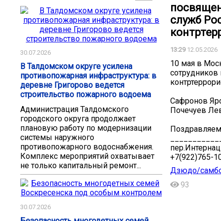
посвящен
служб Ро
контртерр
13:29
12.05.2026
30.07.2026
10 мая в Мос
В Талдомском округе усилена
сотрудников 
противопожарная инфраструктура: в
контртеррори
деревне Григорово ведется
строительство пожарного водоема
Сафронов Яро
Администрация Талдомского
Почечуев Лев
городского округа продолжает
плановую работу по модернизации
Поздравляем
системы наружного
___________
противопожарного водоснабжения.
пер.Интернац
Комплекс мероприятий охватывает
️+7(922)765-1
не только капитальный ремонт...
Дзюдо/самбо
93
30.07.2026
Безопасность многодетных семей