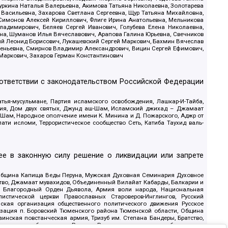
уркина Наталья Валерьевна, Акимова Татьяна Николаевна, Золотарева
 Васильевна, Захарова Светлана Сергеевна, Щур Татьяна Михайловна,
 Симонов Алексей Кириллович, Флиге Ирина Анатольевна, Мельникова
адимирович, Беляев Сергей Иванович, Голубева Елена Николаевна,
вна, Шуманов Илья Вячеславович, Арапова Галина Юрьевна, Свечников
ий Леонид Борисович, Лукашевский Сергей Маркович, Бахмин Вячеслав
геньевна, Смирнов Владимир Александрович, Вицин Сергей Ефимович,
 Маркович, Захаров Герман Константинович
оответствии с законодательством Российской Федерации
тья-мусульмане, Партия исламского освобождения, Лашкар-И-Тайба,
дия, Дом двух святых, Джунд аш-Шам, Исламский джихад – Джамаат
ш-Шам, Народное ополчение имени К. Минина и Д. Пожарского, Аджр от
и исломи, Террористическое сообщество Сеть, Катиба Таухид валь-
е в законную силу решение о ликвидации или запрете
 Община Капища Веды Перуна, Мужская Духовная Семинария Духовное
ство, Джамаат мувахидов, Объединенный Вилайат Кабарды, Балкарии и
18, Благородный Орден Дьявола, Армия воли народа, Национальная
истической церкви Православных Староверов-Инглингов, Русский
ская организация общественного политического движения Русское
изация п. Боровский Тюменского района Тюменской области, Община
инская повстанческая армия, Тризуб им. Степана Бандеры, Братство,
олитическое объединение Русские, Русское национальное объединение