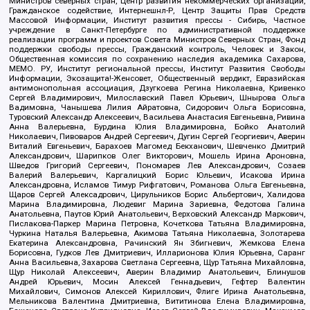
Министров северных стран, Центр развития некоммерческих организаций,
Гражданское содействие, Интернешнл-Р, Центр Защиты Прав Средств
Массовой Информации, Институт развития прессы - Сибирь, Частное
учреждение в Санкт-Петербурге по административной поддержке
реализации программ и проектов Совета Министров Северных Стран, Фонд
поддержки свободы прессы, Гражданский контроль, Человек и Закон,
Общественная комиссия по сохранению наследия академика Сахарова,
МЕМО. РУ, Институт региональной прессы, Институт Развития Свободы
Информации, Экозащита!-Женсовет, Общественный вердикт, Евразийская
антимонопольная ассоциация, Дзугкоева Регина Николаевна, Кривенко
Сергей Владимирович, Милославский Павел Юрьевич, Шнырова Ольга
Вадимовна, Чанышева Лилия Айратовна, Сидорович Ольга Борисовна,
Туровский Александр Алексеевич, Васильева Анастасия Евгеньевна, Ривина
Анна Валерьевна, Бурдина Юлия Владимировна, Бойко Анатолий
Николаевич, Пивоваров Андрей Сергеевич, Дугин Сергей Георгиевич, Аверин
Виталий Евгеньевич, Барахоев Магомед Бекханович, Шевченко Дмитрий
Александрович, Шарипков Олег Викторович, Мошель Ирина Ароновна,
Шведов Григорий Сергеевич, Пономарев Лев Александрович, Созаев
Валерий Валерьевич, Каргалицкий Борис Юльевич, Исакова Ирина
Александровна, Исламов Тимур Рифгатович, Романова Ольга Евгеньевна,
Щаров Сергей Алексадрович, Цирульников Борис Альбертович, Халидова
Марина Владимировна, Людевиг Марина Зариевна, Федотова Галина
Анатольевна, Паутов Юрий Анатольевич, Верховский Александр Маркович,
Пислакова-Паркер Марина Петровна, Кочеткова Татьяна Владимировна,
Чуркина Наталья Валерьевна, Акимова Татьяна Николаевна, Золотарева
Екатерина Александровна, Рачинский Ян Збигневич, Жемкова Елена
Борисовна, Гудков Лев Дмитриевич, Илларионова Юлия Юрьевна, Саранг
Анна Васильевна, Захарова Светлана Сергеевна, Щур Татьяна Михайловна,
Щур Николай Алексеевич, Аверин Владимир Анатольевич, Блинушов
Андрей Юрьевич, Мосин Алексей Геннадьевич, Гефтер Валентин
Михайлович, Симонов Алексей Кириллович, Флиге Ирина Анатольевна,
Мельникова Валентина Дмитриевна, Вититинова Елена Владимировна,