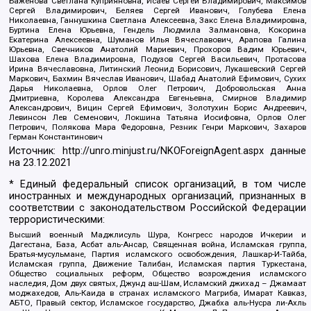
Баженова Светлана Куприяновна, Исаев Сергей Владимирович, Максимов
Сергей Владимирович, Беляев Сергей Иванович, Голубева Елена
Николаевна, Ганнушкина Светлана Алексеевна, Закс Елена Владимировна,
Буртина Елена Юрьевна, Гендель Людмила Залмановна, Кокорина
Екатерина Алексеевна, Шуманов Илья Вячеславович, Арапова Галина
Юрьевна, Свечников Анатолий Мариевич, Прохоров Вадим Юрьевич,
Шахова Елена Владимировна, Подузов Сергей Васильевич, Протасова
Ирина Вячеславовна, Литинский Леонид Борисович, Лукашевский Сергей
Маркович, Бахмин Вячеслав Иванович, Шабад Анатолий Ефимович, Сухих
Дарья Николаевна, Орлов Олег Петрович, Добровольская Анна
Дмитриевна, Королева Александра Евгеньевна, Смирнов Владимир
Александрович, Вицин Сергей Ефимович, Золотухин Борис Андреевич,
Левинсон Лев Семенович, Локшина Татьяна Иосифовна, Орлов Олег
Петрович, Полякова Мара Федоровна, Резник Генри Маркович, Захаров
Герман Константинович
Источник:
http://unro.minjust.ru/NKOForeignAgent.aspx
данные
на
23.12.2021
* Единый федеральный список организаций, в том числе
иностранных и международных организаций, признанных в
соответствии с законодательством Российской Федерации
террористическими:
Высший военный Маджлисуль Шура, Конгресс народов Ичкерии и
Дагестана, База, Асбат аль-Ансар, Священная война, Исламская группа,
Братья-мусульмане, Партия исламского освобождения, Лашкар-И-Тайба,
Исламская группа, Движение Талибан, Исламская партия Туркестана,
Общество социальных реформ, Общество возрождения исламского
наследия, Дом двух святых, Джунд аш-Шам, Исламский джихад – Джамаат
моджахедов, Аль-Каида в странах исламского Магриба, Имарат Кавказ,
АБТО, Правый сектор, Исламское государство, Джабха аль-Нусра ли-Ахль