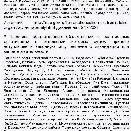
аш-Шам, Народное ополчение имени К. Минина и Д. Пожарского, Аджр от
Аллаха Субхану уа Тагьаля SHAM, АУМ Синрике, Муджахеды джамаата Ат-
Тавхида Валь-Джихад, Чистопольский Джамаат, Рохнамо ба суи давлати
исломи, Террористическое сообщество Сеть, Катиба Таухид валь-Джихад,
Хайят Тахрир аш-Шам, Ахлю Сунна Валь Джамаа
Источник:
http://nac.gov.ru/terroristicheskie-i-ekstremistskie-
organizacii-i-materialy.html
данные на
06.12.2021
* Перечень общественных объединений и религиозных
организаций в отношении которых судом принято
вступившее в законную силу решение о ликвидации или
запрете деятельности:
Национал-большевистская партия, ВЕК РА, Рада земли Кубанской Духовно
Родовой Державы Русь, организация Асгардская Славянская Община,
Община Капища Веды Перуна, Мужская Духовная Семинария Духовное
Учреждение, Нурджулар, К Богодержавию, Таблиги Джамаат, Свидетели
Иеговы, Русское национальное единство, Национал-социалистическое
общество, Джамаат мувахидов, Объединенный Вилайат Кабарды, Балкарии
и Карачая, Союз славян, Ат-Такфир Валь-Хиджра, Пит Буль, Национал-
социалистическая рабочая партия России, Славянский союз, Формат-18,
Благородный Орден Дьявола, Армия воли народа, Национальная
Социалистическая Инициатива города Череповца, Духовно-Родовая
Держава Русь, Русское национальное единство, Древнерусской
Инглистической церкви Православных Староверов-Инглингов, Русский
общенациональный союз, Движение против нелегальной иммиграции,
Кровь и Честь, О свободе совести и о религиозных объединениях, Омская
организация общественного политического движения Русское
национальное единство, Северное Братство, Клуб Болельщиков Футбольного
Клуба Динамо, Файзрахманисты, Мусульманская религиозная организация
п. Боровский Тюменского района Тюменской области, Община Коренного