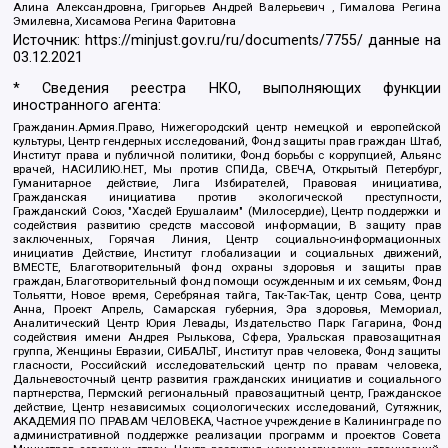
Алина Александровна, Григорьев Андрей Валерьевич , Гималова Регина
Эмилевна, Хисамова Регина Фаритовна
Источник:
https://minjust.gov.ru/ru/documents/7755/
данные на
03.12.2021
* Сведения реестра НКО, выполняющих функции
иностранного агента:
Гражданин.Армия.Право, Нижегородский центр немецкой и европейской
культуры, Центр гендерных исследований, Фонд защиты прав граждан Штаб,
Институт права и публичной политики, Фонд борьбы с коррупцией, Альянс
врачей, НАСИЛИЮ.НЕТ, Мы против СПИДа, СВЕЧА, Открытый Петербург,
Гуманитарное действие, Лига Избирателей, Правовая инициатива,
Гражданская инициатива против экологической преступности,
Гражданский Союз, "Хасдей Ерушалаим" (Милосердие), Центр поддержки и
содействия развитию средств массовой информации, В защиту прав
заключенных, Горячая Линия, Центр социально-информационных
инициатив Действие, Институт глобализации и социальных движений,
ВМЕСТЕ, Благотворительный фонд охраны здоровья и защиты прав
граждан, Благотворительный фонд помощи осужденным и их семьям, Фонд
Тольятти, Новое время, Серебряная тайга, Так-Так-Так, центр Сова, центр
Анна, Проект Апрель, Самарская губерния, Эра здоровья, Мемориал,
Аналитический Центр Юрия Левады, Издательство Парк Гагарина, Фонд
содействия имени Андрея Рылькова, Сфера, Уральская правозащитная
группа, Женщины Евразии, СИБАЛЬТ, Институт прав человека, Фонд защиты
гласности, Российский исследовательский центр по правам человека,
Дальневосточный центр развития гражданских инициатив и социального
партнерства, Пермский региональный правозащитный центр, Гражданское
действие, Центр независимых социологических исследований, Сутяжник,
АКАДЕМИЯ ПО ПРАВАМ ЧЕЛОВЕКА, Частное учреждение в Калининграде по
административной поддержке реализации программ и проектов Совета