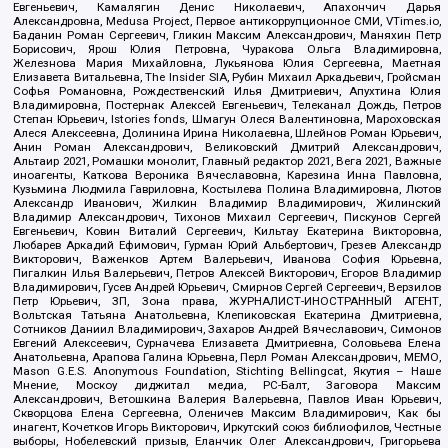
Евгеньевич, Камалягин Денис Николаевич, Апахончич Дарья
Александровна, Medusa Project, Первое антикоррупционное СМИ, VTimes.io,
Баданин Роман Сергеевич, Гликин Максим Александрович, Маняхин Петр
Борисович, Ярош Юлия Петровна, Чуракова Ольга Владимировна,
Железнова Мария Михайловна, Лукьянова Юлия Сергеевна, Маетная
Елизавета Витальевна, The Insider SIA, Рубин Михаил Аркадьевич, Гройсман
Софья Романовна, Рождественский Илья Дмитриевич, Апухтина Юлия
Владимировна, Постернак Алексей Евгеньевич, Телеканал Дождь, Петров
Степан Юрьевич, Istories fonds, Шмагун Олеся Валентиновна, Мароховская
Алеся Алексеевна, Долинина Ирина Николаевна, Шлейнов Роман Юрьевич,
Анин Роман Александрович, Великовский Дмитрий Александрович,
Альтаир 2021, Ромашки монолит, Главный редактор 2021, Вега 2021, Важные
иноагенты, Каткова Вероника Вячеславовна, Карезина Инна Павловна,
Кузьмина Людмила Гавриловна, Костылева Полина Владимировна, Лютов
Александр Иванович, Жилкин Владимир Владимирович, Жилинский
Владимир Александрович, Тихонов Михаил Сергеевич, Пискунов Сергей
Евгеньевич, Ковин Виталий Сергеевич, Кильтау Екатерина Викторовна,
Любарев Аркадий Ефимович, Гурман Юрий Альбертович, Грезев Александр
Викторович, Важенков Артем Валерьевич, Иванова София Юрьевна,
Пигалкин Илья Валерьевич, Петров Алексей Викторович, Егоров Владимир
Владимирович, Гусев Андрей Юрьевич, Смирнов Сергей Сергеевич, Верзилов
Петр Юрьевич, ЗП, Зона права, ЖУРНАЛИСТ-ИНОСТРАННЫЙ АГЕНТ,
Вольтская Татьяна Анатольевна, Клепиковская Екатерина Дмитриевна,
Сотников Даниил Владимирович, Захаров Андрей Вячеславович, Симонов
Евгений Алексеевич, Сурначева Елизавета Дмитриевна, Соловьева Елена
Анатольевна, Арапова Галина Юрьевна, Перл Роман Александрович, МЕМО,
Mason G.E.S. Anonymous Foundation, Stichting Bellingcat, Якутия – Наше
Мнение, Москоу диджитал медиа, РС-Балт, Заговора Максим
Александрович, Ветошкина Валерия Валерьевна, Павлов Иван Юрьевич,
Скворцова Елена Сергеевна, Оленичев Максим Владимирович, Как бы
инагент, Кочетков Игорь Викторович, Иркутский союз библиофилов, Честные
выборы, Нобелевский призыв, Еланчик Олег Александрович, Григорьева