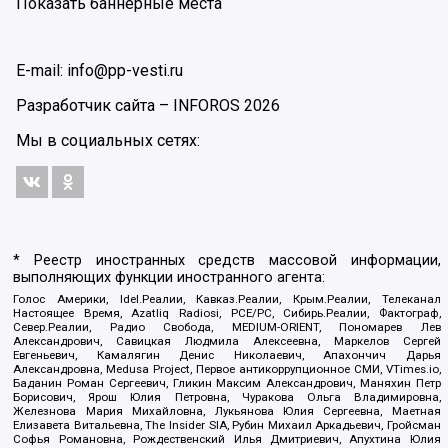
Показать баннерные места
E-mail: info@pp-vesti.ru
Разработчик сайта –
INFOROS
2026
Мы в социальных сетях:
* Реестр иностранных средств массовой информации,
выполняющих функции иностранного агента:
Голос Америки, Idel.Реалии, Кавказ.Реалии, Крым.Реалии, Телеканал
Настоящее Время, Azatliq Radiosi, PCE/PC, Сибирь.Реалии, Фактограф,
Север.Реалии, Радио Свобода, MEDIUM-ORIENT, Пономарев Лев
Александрович, Савицкая Людмила Алексеевна, Маркелов Сергей
Евгеньевич, Камалягин Денис Николаевич, Апахончич Дарья
Александровна, Medusa Project, Первое антикоррупционное СМИ, VTimes.io,
Баданин Роман Сергеевич, Гликин Максим Александрович, Маняхин Петр
Борисович, Ярош Юлия Петровна, Чуракова Ольга Владимировна,
Железнова Мария Михайловна, Лукьянова Юлия Сергеевна, Маетная
Елизавета Витальевна, The Insider SIA, Рубин Михаил Аркадьевич, Гройсман
Софья Романовна, Рождественский Илья Дмитриевич, Апухтина Юлия