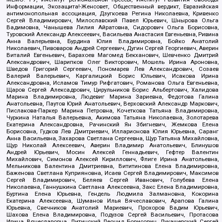
Информации, Экозащита!-Женсовет, Общественный вердикт, Евразийская
антимонопольная ассоциация, Дзугкоева Регина Николаевна, Кривенко
Сергей Владимирович, Милославский Павел Юрьевич, Шнырова Ольга
Вадимовна, Чанышева Лилия Айратовна, Сидорович Ольга Борисовна,
Туровский Александр Алексеевич, Васильева Анастасия Евгеньевна, Ривина
Анна Валерьевна, Бурдина Юлия Владимировна, Бойко Анатолий
Николаевич, Пивоваров Андрей Сергеевич, Дугин Сергей Георгиевич, Аверин
Виталий Евгеньевич, Барахоев Магомед Бекханович, Шевченко Дмитрий
Александрович, Шарипков Олег Викторович, Мошель Ирина Ароновна,
Шведов Григорий Сергеевич, Пономарев Лев Александрович, Созаев
Валерий Валерьевич, Каргалицкий Борис Юльевич, Исакова Ирина
Александровна, Исламов Тимур Рифгатович, Романова Ольга Евгеньевна,
Щаров Сергей Алексадрович, Цирульников Борис Альбертович, Халидова
Марина Владимировна, Людевиг Марина Зариевна, Федотова Галина
Анатольевна, Паутов Юрий Анатольевич, Верховский Александр Маркович,
Пислакова-Паркер Марина Петровна, Кочеткова Татьяна Владимировна,
Чуркина Наталья Валерьевна, Акимова Татьяна Николаевна, Золотарева
Екатерина Александровна, Рачинский Ян Збигневич, Жемкова Елена
Борисовна, Гудков Лев Дмитриевич, Илларионова Юлия Юрьевна, Саранг
Анна Васильевна, Захарова Светлана Сергеевна, Щур Татьяна Михайловна,
Щур Николай Алексеевич, Аверин Владимир Анатольевич, Блинушов
Андрей Юрьевич, Мосин Алексей Геннадьевич, Гефтер Валентин
Михайлович, Симонов Алексей Кириллович, Флиге Ирина Анатольевна,
Мельникова Валентина Дмитриевна, Вититинова Елена Владимировна,
Баженова Светлана Куприяновна, Исаев Сергей Владимирович, Максимов
Сергей Владимирович, Беляев Сергей Иванович, Голубева Елена
Николаевна, Ганнушкина Светлана Алексеевна, Закс Елена Владимировна,
Буртина Елена Юрьевна, Гендель Людмила Залмановна, Кокорина
Екатерина Алексеевна, Шуманов Илья Вячеславович, Арапова Галина
Юрьевна, Свечников Анатолий Мариевич, Прохоров Вадим Юрьевич,
Шахова Елена Владимировна, Подузов Сергей Васильевич, Протасова
Ирина Вячеславовна, Литинский Леонид Борисович, Лукашевский Сергей