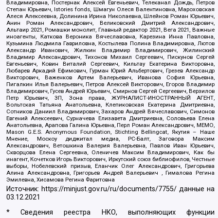
Владимировна, Постернак Алексей Евгеньевич, Телеканал Дождь, Петров
Степан Юрьевич, Istories fonds, Шмагун Олеся Валентиновна, Мароховская
Алеся Алексеевна, Долинина Ирина Николаевна, Шлейнов Роман Юрьевич,
Анин Роман Александрович, Великовский Дмитрий Александрович,
Альтаир 2021, Ромашки монолит, Главный редактор 2021, Вега 2021, Важные
иноагенты, Каткова Вероника Вячеславовна, Карезина Инна Павловна,
Кузьмина Людмила Гавриловна, Костылева Полина Владимировна, Лютов
Александр Иванович, Жилкин Владимир Владимирович, Жилинский
Владимир Александрович, Тихонов Михаил Сергеевич, Пискунов Сергей
Евгеньевич, Ковин Виталий Сергеевич, Кильтау Екатерина Викторовна,
Любарев Аркадий Ефимович, Гурман Юрий Альбертович, Грезев Александр
Викторович, Важенков Артем Валерьевич, Иванова София Юрьевна,
Пигалкин Илья Валерьевич, Петров Алексей Викторович, Егоров Владимир
Владимирович, Гусев Андрей Юрьевич, Смирнов Сергей Сергеевич, Верзилов
Петр Юрьевич, ЗП, Зона права, ЖУРНАЛИСТ-ИНОСТРАННЫЙ АГЕНТ,
Вольтская Татьяна Анатольевна, Клепиковская Екатерина Дмитриевна,
Сотников Даниил Владимирович, Захаров Андрей Вячеславович, Симонов
Евгений Алексеевич, Сурначева Елизавета Дмитриевна, Соловьева Елена
Анатольевна, Арапова Галина Юрьевна, Перл Роман Александрович, МЕМО,
Mason G.E.S. Anonymous Foundation, Stichting Bellingcat, Якутия – Наше
Мнение, Москоу диджитал медиа, РС-Балт, Заговора Максим
Александрович, Ветошкина Валерия Валерьевна, Павлов Иван Юрьевич,
Скворцова Елена Сергеевна, Оленичев Максим Владимирович, Как бы
инагент, Кочетков Игорь Викторович, Иркутский союз библиофилов, Честные
выборы, Нобелевский призыв, Еланчик Олег Александрович, Григорьева
Алина Александровна, Григорьев Андрей Валерьевич , Гималова Регина
Эмилевна, Хисамова Регина Фаритовна
Источник:
https://minjust.gov.ru/ru/documents/7755/
данные на
03.12.2021
* Сведения реестра НКО, выполняющих функции