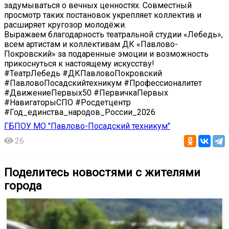
задумываться о вечных ценностях. Совместный
просмотр таких постановок укрепляет коллектив и
расширяет кругозор молодёжи.
Выражаем благодарность театральной студии «Лебедь»,
всем артистам и коллективам ДК «Павлово-
Покровский» за подаренные эмоции и возможность
прикоснуться к настоящему искусству!
#ТеатрЛебедь #ДКПавловоПокровский
#ПавловоПосадскийтехникум #Профессионалитет
#ДвижениеПервых50 #ПервичкаПервых
#НавигаторыСПО #Росдетцентр
#Год_единства_народов_России_2026
ГБПОУ МО "Павлово-Посадский техникум"
26
Поделитесь новостями с жителями
города