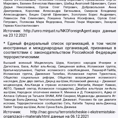
Маркович, Бахмин Вячеслав Иванович, Шабад Анатолий Ефимович, Сухих
Дарья Николаевна, Орлов Олег Петрович, Добровольская Анна
Дмитриевна, Королева Александра Евгеньевна, Смирнов Владимир
Александрович, Вицин Сергей Ефимович, Золотухин Борис Андреевич,
Левинсон Лев Семенович, Локшина Татьяна Иосифовна, Орлов Олег
Петрович, Полякова Мара Федоровна, Резник Генри Маркович, Захаров
Герман Константинович
Источник:
http://unro.minjust.ru/NKOForeignAgent.aspx
данные
на
23.12.2021
* Единый федеральный список организаций, в том числе
иностранных и международных организаций, признанных в
соответствии с законодательством Российской Федерации
террористическими:
Высший военный Маджлисуль Шура, Конгресс народов Ичкерии и
Дагестана, База, Асбат аль-Ансар, Священная война, Исламская группа,
Братья-мусульмане, Партия исламского освобождения, Лашкар-И-Тайба,
Исламская группа, Движение Талибан, Исламская партия Туркестана,
Общество социальных реформ, Общество возрождения исламского
наследия, Дом двух святых, Джунд аш-Шам, Исламский джихад – Джамаат
моджахедов, Аль-Каида в странах исламского Магриба, Имарат Кавказ,
АБТО, Правый сектор, Исламское государство, Джабха аль-Нусра ли-Ахль
аш-Шам, Народное ополчение имени К. Минина и Д. Пожарского, Аджр от
Аллаха Субхану уа Тагьаля SHAM, АУМ Синрике, Муджахеды джамаата Ат-
Тавхида Валь-Джихад, Чистопольский Джамаат, Рохнамо ба суи давлати
исломи, Террористическое сообщество Сеть, Катиба Таухид валь-Джихад,
Хайят Тахрир аш-Шам, Ахлю Сунна Валь Джамаа
Источник:
http://nac.gov.ru/terroristicheskie-i-ekstremistskie-
organizacii-i-materialy.html
данные на
06.12.2021