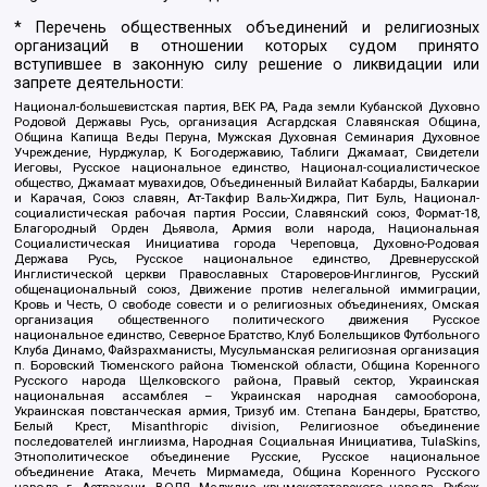
* Перечень общественных объединений и религиозных
организаций в отношении которых судом принято
вступившее в законную силу решение о ликвидации или
запрете деятельности:
Национал-большевистская партия, ВЕК РА, Рада земли Кубанской Духовно
Родовой Державы Русь, организация Асгардская Славянская Община,
Община Капища Веды Перуна, Мужская Духовная Семинария Духовное
Учреждение, Нурджулар, К Богодержавию, Таблиги Джамаат, Свидетели
Иеговы, Русское национальное единство, Национал-социалистическое
общество, Джамаат мувахидов, Объединенный Вилайат Кабарды, Балкарии
и Карачая, Союз славян, Ат-Такфир Валь-Хиджра, Пит Буль, Национал-
социалистическая рабочая партия России, Славянский союз, Формат-18,
Благородный Орден Дьявола, Армия воли народа, Национальная
Социалистическая Инициатива города Череповца, Духовно-Родовая
Держава Русь, Русское национальное единство, Древнерусской
Инглистической церкви Православных Староверов-Инглингов, Русский
общенациональный союз, Движение против нелегальной иммиграции,
Кровь и Честь, О свободе совести и о религиозных объединениях, Омская
организация общественного политического движения Русское
национальное единство, Северное Братство, Клуб Болельщиков Футбольного
Клуба Динамо, Файзрахманисты, Мусульманская религиозная организация
п. Боровский Тюменского района Тюменской области, Община Коренного
Русского народа Щелковского района, Правый сектор, Украинская
национальная ассамблея – Украинская народная самооборона,
Украинская повстанческая армия, Тризуб им. Степана Бандеры, Братство,
Белый Крест, Misanthropic division, Религиозное объединение
последователей инглиизма, Народная Социальная Инициатива, TulaSkins,
Этнополитическое объединение Русские, Русское национальное
объединение Атака, Мечеть Мирмамеда, Община Коренного Русского