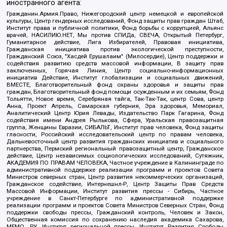
иностранного агента:
Гражданин.Армия.Право, Нижегородский центр немецкой и европейской
культуры, Центр гендерных исследований, Фонд защиты прав граждан Штаб,
Институт права и публичной политики, Фонд борьбы с коррупцией, Альянс
врачей, НАСИЛИЮ.НЕТ, Мы против СПИДа, СВЕЧА, Открытый Петербург,
Гуманитарное действие, Лига Избирателей, Правовая инициатива,
Гражданская инициатива против экологической преступности,
Гражданский Союз, "Хасдей Ерушалаим" (Милосердие), Центр поддержки и
содействия развитию средств массовой информации, В защиту прав
заключенных, Горячая Линия, Центр социально-информационных
инициатив Действие, Институт глобализации и социальных движений,
ВМЕСТЕ, Благотворительный фонд охраны здоровья и защиты прав
граждан, Благотворительный фонд помощи осужденным и их семьям, Фонд
Тольятти, Новое время, Серебряная тайга, Так-Так-Так, центр Сова, центр
Анна, Проект Апрель, Самарская губерния, Эра здоровья, Мемориал,
Аналитический Центр Юрия Левады, Издательство Парк Гагарина, Фонд
содействия имени Андрея Рылькова, Сфера, Уральская правозащитная
группа, Женщины Евразии, СИБАЛЬТ, Институт прав человека, Фонд защиты
гласности, Российский исследовательский центр по правам человека,
Дальневосточный центр развития гражданских инициатив и социального
партнерства, Пермский региональный правозащитный центр, Гражданское
действие, Центр независимых социологических исследований, Сутяжник,
АКАДЕМИЯ ПО ПРАВАМ ЧЕЛОВЕКА, Частное учреждение в Калининграде по
административной поддержке реализации программ и проектов Совета
Министров северных стран, Центр развития некоммерческих организаций,
Гражданское содействие, Интернешнл-Р, Центр Защиты Прав Средств
Массовой Информации, Институт развития прессы - Сибирь, Частное
учреждение в Санкт-Петербурге по административной поддержке
реализации программ и проектов Совета Министров Северных Стран, Фонд
поддержки свободы прессы, Гражданский контроль, Человек и Закон,
Общественная комиссия по сохранению наследия академика Сахарова,
МЕМО. РУ, Институт региональной прессы, Институт Развития Свободы