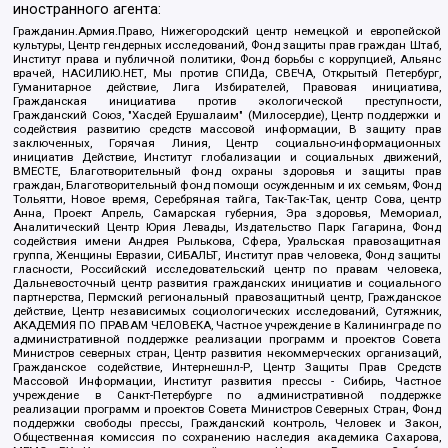
иностранного агента:
Гражданин.Армия.Право, Нижегородский центр немецкой и европейской
культуры, Центр гендерных исследований, Фонд защиты прав граждан Штаб,
Институт права и публичной политики, Фонд борьбы с коррупцией, Альянс
врачей, НАСИЛИЮ.НЕТ, Мы против СПИДа, СВЕЧА, Открытый Петербург,
Гуманитарное действие, Лига Избирателей, Правовая инициатива,
Гражданская инициатива против экологической преступности,
Гражданский Союз, "Хасдей Ерушалаим" (Милосердие), Центр поддержки и
содействия развитию средств массовой информации, В защиту прав
заключенных, Горячая Линия, Центр социально-информационных
инициатив Действие, Институт глобализации и социальных движений,
ВМЕСТЕ, Благотворительный фонд охраны здоровья и защиты прав
граждан, Благотворительный фонд помощи осужденным и их семьям, Фонд
Тольятти, Новое время, Серебряная тайга, Так-Так-Так, центр Сова, центр
Анна, Проект Апрель, Самарская губерния, Эра здоровья, Мемориал,
Аналитический Центр Юрия Левады, Издательство Парк Гагарина, Фонд
содействия имени Андрея Рылькова, Сфера, Уральская правозащитная
группа, Женщины Евразии, СИБАЛЬТ, Институт прав человека, Фонд защиты
гласности, Российский исследовательский центр по правам человека,
Дальневосточный центр развития гражданских инициатив и социального
партнерства, Пермский региональный правозащитный центр, Гражданское
действие, Центр независимых социологических исследований, Сутяжник,
АКАДЕМИЯ ПО ПРАВАМ ЧЕЛОВЕКА, Частное учреждение в Калининграде по
административной поддержке реализации программ и проектов Совета
Министров северных стран, Центр развития некоммерческих организаций,
Гражданское содействие, Интернешнл-Р, Центр Защиты Прав Средств
Массовой Информации, Институт развития прессы - Сибирь, Частное
учреждение в Санкт-Петербурге по административной поддержке
реализации программ и проектов Совета Министров Северных Стран, Фонд
поддержки свободы прессы, Гражданский контроль, Человек и Закон,
Общественная комиссия по сохранению наследия академика Сахарова,