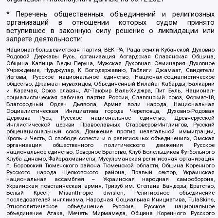
* Перечень общественных объединений и религиозных
организаций в отношении которых судом принято
вступившее в законную силу решение о ликвидации или
запрете деятельности:
Национал-большевистская партия, ВЕК РА, Рада земли Кубанской Духовно
Родовой Державы Русь, организация Асгардская Славянская Община,
Община Капища Веды Перуна, Мужская Духовная Семинария Духовное
Учреждение, Нурджулар, К Богодержавию, Таблиги Джамаат, Свидетели
Иеговы, Русское национальное единство, Национал-социалистическое
общество, Джамаат мувахидов, Объединенный Вилайат Кабарды, Балкарии
и Карачая, Союз славян, Ат-Такфир Валь-Хиджра, Пит Буль, Национал-
социалистическая рабочая партия России, Славянский союз, Формат-18,
Благородный Орден Дьявола, Армия воли народа, Национальная
Социалистическая Инициатива города Череповца, Духовно-Родовая
Держава Русь, Русское национальное единство, Древнерусской
Инглистической церкви Православных Староверов-Инглингов, Русский
общенациональный союз, Движение против нелегальной иммиграции,
Кровь и Честь, О свободе совести и о религиозных объединениях, Омская
организация общественного политического движения Русское
национальное единство, Северное Братство, Клуб Болельщиков Футбольного
Клуба Динамо, Файзрахманисты, Мусульманская религиозная организация
п. Боровский Тюменского района Тюменской области, Община Коренного
Русского народа Щелковского района, Правый сектор, Украинская
национальная ассамблея – Украинская народная самооборона,
Украинская повстанческая армия, Тризуб им. Степана Бандеры, Братство,
Белый Крест, Misanthropic division, Религиозное объединение
последователей инглиизма, Народная Социальная Инициатива, TulaSkins,
Этнополитическое объединение Русские, Русское национальное
объединение Атака, Мечеть Мирмамеда, Община Коренного Русского