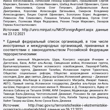
Ирина Вячеславовна, Литинский Леонид Борисович, Лукашевский Сергей
Маркович, Бахмин Вячеслав Иванович, Шабад Анатолий Ефимович, Сухих
Дарья Николаевна, Орлов Олег Петрович, Добровольская Анна
Дмитриевна, Королева Александра Евгеньевна, Смирнов Владимир
Александрович, Вицин Сергей Ефимович, Золотухин Борис Андреевич,
Левинсон Лев Семенович, Локшина Татьяна Иосифовна, Орлов Олег
Петрович, Полякова Мара Федоровна, Резник Генри Маркович, Захаров
Герман Константинович
Источник:
http://unro.minjust.ru/NKOForeignAgent.aspx
данные
на
23.12.2021
* Единый федеральный список организаций, в том числе
иностранных и международных организаций, признанных в
соответствии с законодательством Российской Федерации
террористическими:
Высший военный Маджлисуль Шура, Конгресс народов Ичкерии и
Дагестана, База, Асбат аль-Ансар, Священная война, Исламская группа,
Братья-мусульмане, Партия исламского освобождения, Лашкар-И-Тайба,
Исламская группа, Движение Талибан, Исламская партия Туркестана,
Общество социальных реформ, Общество возрождения исламского
наследия, Дом двух святых, Джунд аш-Шам, Исламский джихад – Джамаат
моджахедов, Аль-Каида в странах исламского Магриба, Имарат Кавказ,
АБТО, Правый сектор, Исламское государство, Джабха аль-Нусра ли-Ахль
аш-Шам, Народное ополчение имени К. Минина и Д. Пожарского, Аджр от
Аллаха Субхану уа Тагьаля SHAM, АУМ Синрике, Муджахеды джамаата Ат-
Тавхида Валь-Джихад, Чистопольский Джамаат, Рохнамо ба суи давлати
исломи, Террористическое сообщество Сеть, Катиба Таухид валь-Джихад,
Хайят Тахрир аш-Шам, Ахлю Сунна Валь Джамаа
Источник:
http://nac.gov.ru/terroristicheskie-i-ekstremistskie-
organizacii-i-materialy.html
данные на
06.12.2021