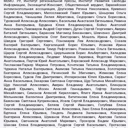
МЕМО. РУ, Институт региональной прессы, Институт Развития Свободы
Информации, Экозащита!-Женсовет, Общественный вердикт, Евразийская
антимонопольная ассоциация, Дзугкоева Регина Николаевна, Кривенко
Сергей Владимирович, Милославский Павел Юрьевич, Шнырова Ольга
Вадимовна, Чанышева Лилия Айратовна, Сидорович Ольга Борисовна,
Туровский Александр Алексеевич, Васильева Анастасия Евгеньевна, Ривина
Анна Валерьевна, Бурдина Юлия Владимировна, Бойко Анатолий
Николаевич, Пивоваров Андрей Сергеевич, Дугин Сергей Георгиевич, Аверин
Виталий Евгеньевич, Барахоев Магомед Бекханович, Шевченко Дмитрий
Александрович, Шарипков Олег Викторович, Мошель Ирина Ароновна,
Шведов Григорий Сергеевич, Пономарев Лев Александрович, Созаев
Валерий Валерьевич, Каргалицкий Борис Юльевич, Исакова Ирина
Александровна, Исламов Тимур Рифгатович, Романова Ольга Евгеньевна,
Щаров Сергей Алексадрович, Цирульников Борис Альбертович, Халидова
Марина Владимировна, Людевиг Марина Зариевна, Федотова Галина
Анатольевна, Паутов Юрий Анатольевич, Верховский Александр Маркович,
Пислакова-Паркер Марина Петровна, Кочеткова Татьяна Владимировна,
Чуркина Наталья Валерьевна, Акимова Татьяна Николаевна, Золотарева
Екатерина Александровна, Рачинский Ян Збигневич, Жемкова Елена
Борисовна, Гудков Лев Дмитриевич, Илларионова Юлия Юрьевна, Саранг
Анна Васильевна, Захарова Светлана Сергеевна, Щур Татьяна Михайловна,
Щур Николай Алексеевич, Аверин Владимир Анатольевич, Блинушов
Андрей Юрьевич, Мосин Алексей Геннадьевич, Гефтер Валентин
Михайлович, Симонов Алексей Кириллович, Флиге Ирина Анатольевна,
Мельникова Валентина Дмитриевна, Вититинова Елена Владимировна,
Баженова Светлана Куприяновна, Исаев Сергей Владимирович, Максимов
Сергей Владимирович, Беляев Сергей Иванович, Голубева Елена
Николаевна, Ганнушкина Светлана Алексеевна, Закс Елена Владимировна,
Буртина Елена Юрьевна, Гендель Людмила Залмановна, Кокорина
Екатерина Алексеевна, Шуманов Илья Вячеславович, Арапова Галина
Юрьевна, Свечников Анатолий Мариевич, Прохоров Вадим Юрьевич,
Шахова Елена Владимировна, Подузов Сергей Васильевич, Протасова