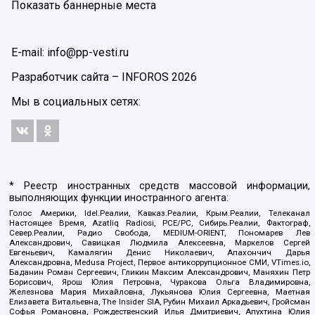
Показать баннерные места
E-mail: info@pp-vesti.ru
Разработчик сайта –
INFOROS
2026
Мы в социальных сетях:
* Реестр иностранных средств массовой информации,
выполняющих функции иностранного агента:
Голос Америки, Idel.Реалии, Кавказ.Реалии, Крым.Реалии, Телеканал
Настоящее Время, Azatliq Radiosi, PCE/PC, Сибирь.Реалии, Фактограф,
Север.Реалии, Радио Свобода, MEDIUM-ORIENT, Пономарев Лев
Александрович, Савицкая Людмила Алексеевна, Маркелов Сергей
Евгеньевич, Камалягин Денис Николаевич, Апахончич Дарья
Александровна, Medusa Project, Первое антикоррупционное СМИ, VTimes.io,
Баданин Роман Сергеевич, Гликин Максим Александрович, Маняхин Петр
Борисович, Ярош Юлия Петровна, Чуракова Ольга Владимировна,
Железнова Мария Михайловна, Лукьянова Юлия Сергеевна, Маетная
Елизавета Витальевна, The Insider SIA, Рубин Михаил Аркадьевич, Гройсман
Софья Романовна, Рождественский Илья Дмитриевич, Апухтина Юлия