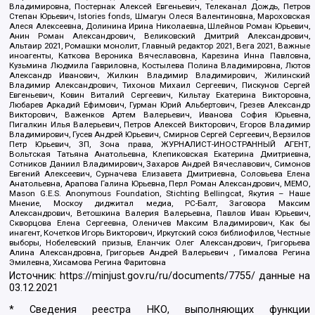
Владимировна, Постернак Алексей Евгеньевич, Телеканал Дождь, Петров
Степан Юрьевич, Istories fonds, Шмагун Олеся Валентиновна, Мароховская
Алеся Алексеевна, Долинина Ирина Николаевна, Шлейнов Роман Юрьевич,
Анин Роман Александрович, Великовский Дмитрий Александрович,
Альтаир 2021, Ромашки монолит, Главный редактор 2021, Вега 2021, Важные
иноагенты, Каткова Вероника Вячеславовна, Карезина Инна Павловна,
Кузьмина Людмила Гавриловна, Костылева Полина Владимировна, Лютов
Александр Иванович, Жилкин Владимир Владимирович, Жилинский
Владимир Александрович, Тихонов Михаил Сергеевич, Пискунов Сергей
Евгеньевич, Ковин Виталий Сергеевич, Кильтау Екатерина Викторовна,
Любарев Аркадий Ефимович, Гурман Юрий Альбертович, Грезев Александр
Викторович, Важенков Артем Валерьевич, Иванова София Юрьевна,
Пигалкин Илья Валерьевич, Петров Алексей Викторович, Егоров Владимир
Владимирович, Гусев Андрей Юрьевич, Смирнов Сергей Сергеевич, Верзилов
Петр Юрьевич, ЗП, Зона права, ЖУРНАЛИСТ-ИНОСТРАННЫЙ АГЕНТ,
Вольтская Татьяна Анатольевна, Клепиковская Екатерина Дмитриевна,
Сотников Даниил Владимирович, Захаров Андрей Вячеславович, Симонов
Евгений Алексеевич, Сурначева Елизавета Дмитриевна, Соловьева Елена
Анатольевна, Арапова Галина Юрьевна, Перл Роман Александрович, МЕМО,
Mason G.E.S. Anonymous Foundation, Stichting Bellingcat, Якутия – Наше
Мнение, Москоу диджитал медиа, РС-Балт, Заговора Максим
Александрович, Ветошкина Валерия Валерьевна, Павлов Иван Юрьевич,
Скворцова Елена Сергеевна, Оленичев Максим Владимирович, Как бы
инагент, Кочетков Игорь Викторович, Иркутский союз библиофилов, Честные
выборы, Нобелевский призыв, Еланчик Олег Александрович, Григорьева
Алина Александровна, Григорьев Андрей Валерьевич , Гималова Регина
Эмилевна, Хисамова Регина Фаритовна
Источник:
https://minjust.gov.ru/ru/documents/7755/
данные на
03.12.2021
* Сведения реестра НКО, выполняющих функции