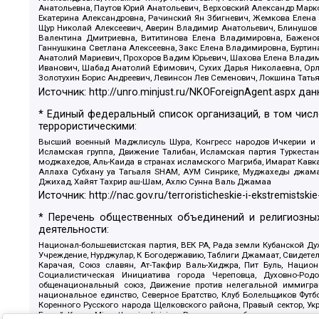
Анатольевна, Паутов Юрий Анатольевич, Верховский Александр Марк
Екатерина Александровна, Рачинский Ян Збигневич, Жемкова Елена 
Щур Николай Алексеевич, Аверин Владимир Анатольевич, Блинушов 
Валентина Дмитриевна, Вититинова Елена Владимировна, Баженов
Ганнушкина Светлана Алексеевна, Закс Елена Владимировна, Буртин
Анатолий Мариевич, Прохоров Вадим Юрьевич, Шахова Елена Владими
Иванович, Шабад Анатолий Ефимович, Сухих Дарья Николаевна, Орл
Золотухин Борис Андреевич, Левинсон Лев Семенович, Локшина Тать
Источник:
http://unro.minjust.ru/NKOForeignAgent.aspx
дан
* Единый федеральный список организаций, в том чис
террористическими:
Высший военный Маджлисуль Шура, Конгресс народов Ичкерии и Да
Исламская группа, Движение Талибан, Исламская партия Туркест
моджахедов, Аль-Каида в странах исламского Магриба, Имарат Кавка
Аллаха Субхану уа Тагьаля SHAM, АУМ Синрике, Муджахеды джамаа
Джихад, Хайят Тахрир аш-Шам, Ахлю Сунна Валь Джамаа
Источник:
http://nac.gov.ru/terroristicheskie-i-ekstremistskie
* Перечень общественных объединений и религиозных
деятельности:
Национал-большевистская партия, ВЕК РА, Рада земли Кубанской 
Учреждение, Нурджулар, К Богодержавию, Таблиги Джамаат, Свидете
Карачая, Союз славян, Ат-Такфир Валь-Хиджра, Пит Буль, Нацио
Социалистическая Инициатива города Череповца, Духовно-Родо
общенациональный союз, Движение против нелегальной иммиграц
национальное единство, Северное Братство, Клуб Болельщиков Фу
Коренного Русского народа Щелковского района, Правый сектор, Ук
Белый Крест, Misanthropic division, Религиозное объединение пос