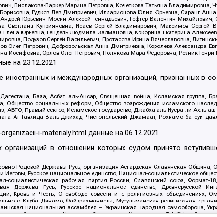
ович, Пислакова-Паркер Марина Петровна, Кочеткова Татьяна Владимировна, Ч
Борисовна, Гудков Лев Дмитриевич, Илларионова Юлия Юрьевна, Саранг Анна
Андрей Юрьевич, Мосин Алексей Геннадьевич, Гефтер Валентин Михайлович,
а Светлана Куприяновна, Исаев Сергей Владимирович, Максимов Сергей Вл
а Елена Юрьевна, Гендель Людмила Залмановна, Кокорина Екатерина Алексее
ровна, Подузов Сергей Васильевич, Протасова Ирина Вячеславовна, Литинск
ов Олег Петрович, Добровольская Анна Дмитриевна, Королева Александра Ев
яна Иосифовна, Орлов Олег Петрович, Полякова Мара Федоровна, Резник Генри
ные на
23.12.2021
ле иностранных и международных организаций, признанных в с
гестана, База, Асбат аль-Ансар, Священная война, Исламская группа, Бра
ана, Общество социальных реформ, Общество возрождения исламского насле
з, АБТО, Правый сектор, Исламское государство, Джабха аль-Нусра ли-Ахль а
та Ат-Тавхида Валь-Джихад, Чистопольский Джамаат, Рохнамо ба суи давлат
-organizacii-i-materialy.html
данные на
06.12.2021
 организаций в отношении которых судом принято вступивше
Духовно Родовой Державы Русь, организация Асгардская Славянская Община,
ли Иеговы, Русское национальное единство, Национал-социалистическое обще
нал-социалистическая рабочая партия России, Славянский союз, Формат-
вая Держава Русь, Русское национальное единство, Древнерусской Ингл
ии, Кровь и Честь, О свободе совести и о религиозных объединениях, Ом
тбольного Клуба Динамо, Файзрахманисты, Мусульманская религиозная орган
раинская национальная ассамблея – Украинская народная самооборона, Укра
ледователей инглиизма, Народная Социальная Инициатива, TulaSkins, Этноп