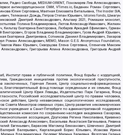
.Реалии, Радио Свобода, MEDIUM-ORIENT, Пономарев Лев Александрович,
ервое антикоррупционное СМИ, VTimes.io, Баданин Роман Сергеевич,
ова Юлия Сергеевна, Маетная Елизавета Витальевна, The Insider SIA,
ич, Телеканал Дождь, Петров Степан Юрьевич, Istories fonds, Шмагун
иковский Дмитрий Александрович, Альтаир 2021, Ромашки монолит,
, Костылева Полина Владимировна, Лютов Александр Иванович, Жилкин
, Кильтау Екатерина Викторовна, Любарев Аркадий Ефимович, Гурман
й Викторович, Егоров Владимир Владимирович, Гусев Андрей Юрьевич,
ская Екатерина Дмитриевна, Сотников Даниил Владимирович, Захаров
ерл Роман Александрович, МЕМО, Mason G.E.S. Anonymous Foundation,
, Павлов Иван Юрьевич, Скворцова Елена Сергеевна, Оленичев Максим
 Александрович, Григорьева Алина Александровна, Григорьев Андрей
б, Институт права и публичной политики, Фонд борьбы с коррупцией,
ива, Гражданская инициатива против экологической преступности,
рав заключенных, Горячая Линия, Центр социально-информационных
дан, Благотворительный фонд помощи осужденным и их семьям, Фонд
 Аналитический Центр Юрия Левады, Издательство Парк Гагарина, Фонд
гласности, Российский исследовательский центр по правам человека,
ское действие, Центр независимых социологических исследований,
в Совета Министров северных стран, Центр развития некоммерческих
стное учреждение в Санкт-Петербурге по административной поддержке
Общественная комиссия по сохранению наследия академика Сахарова,
нтимонопольная ассоциация, Дзугкоева Регина Николаевна, Кривенко
кий Александр Алексеевич, Васильева Анастасия Евгеньевна, Ривина
италий Евгеньевич, Барахоев Магомед Бекханович, Шевченко Дмитрий
 Валерий Валерьевич, Каргалицкий Борис Юльевич, Исакова Ирина
ва Марина Владимировна, Людевиг Марина Зариевна, Федотова Галина