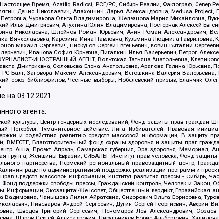
 Настоящее Время, Azatliq Radiosi, PCE/PC, Сибирь.Реалии, Фактограф, Север
ягин Денис Николаевич, Апахончич Дарья Александровна, Medusa Project, П
етровна, Чуракова Ольга Владимировна, Железнова Мария Михайловна, Лукьян
й Илья Дмитриевич, Апухтина Юлия Владимировна, Постернак Алексей Евгеньев
рина Николаевна, Шлейнов Роман Юрьевич, Анин Роман Александрович, Вел
оника Вячеславовна, Карезина Инна Павловна, Кузьмина Людмила Гавриловна
ов Михаил Сергеевич, Пискунов Сергей Евгеньевич, Ковин Виталий Сергеевич
алерьевич, Иванова София Юрьевна, Пигалкин Илья Валерьевич, Петров Алексе
а, ЖУРНАЛИСТ-ИНОСТРАННЫЙ АГЕНТ, Вольтская Татьяна Анатольевна, Клепиков
авета Дмитриевна, Соловьева Елена Анатольевна, Арапова Галина Юрьевна, П
иа, РС-Балт, Заговора Максим Александрович, Ветошкина Валерия Валерьевна
ский союз библиофилов, Честные выборы, Нобелевский призыв, Еланчик Олег
а
е на
03.12.2021
нного агента:
ой культуры, Центр гендерных исследований, Фонд защиты прав граждан Шта
 Петербург, Гуманитарное действие, Лига Избирателей, Правовая инициат
держки и содействия развитию средств массовой информации, В защиту п
ий, ВМЕСТЕ, Благотворительный фонд охраны здоровья и защиты прав граж
, центр Анна, Проект Апрель, Самарская губерния, Эра здоровья, Мемориал,
я группа, Женщины Евразии, СИБАЛЬТ, Институт прав человека, Фонд защиты 
льного партнерства, Пермский региональный правозащитный центр, Граждан
лининграде по административной поддержке реализации программ и проекто
 Прав Средств Массовой Информации, Институт развития прессы - Сибирь, Ча
, Фонд поддержки свободы прессы, Гражданский контроль, Человек и Закон, 
оды Информации, Экозащита!-Женсовет, Общественный вердикт, Евразийская а
 Вадимовна, Чанышева Лилия Айратовна, Сидорович Ольга Борисовна, Туровс
олаевич, Пивоваров Андрей Сергеевич, Дугин Сергей Георгиевич, Аверин В
вна, Шведов Григорий Сергеевич, Пономарев Лев Александрович, Созаев
евна, Щаров Сергей Алексадрович, Цирульников Борис Альбертович, Халидо