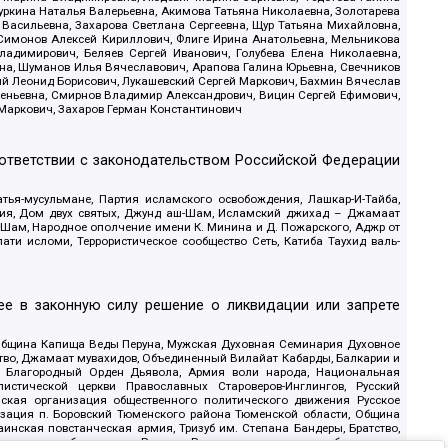
уркина Наталья Валерьевна, Акимова Татьяна Николаевна, Золотарева
 Васильевна, Захарова Светлана Сергеевна, Щур Татьяна Михайловна,
 Симонов Алексей Кириллович, Флиге Ирина Анатольевна, Мельникова
адимирович, Беляев Сергей Иванович, Голубева Елена Николаевна,
вна, Шуманов Илья Вячеславович, Арапова Галина Юрьевна, Свечников
ий Леонид Борисович, Лукашевский Сергей Маркович, Бахмин Вячеслав
геньевна, Смирнов Владимир Александрович, Вицин Сергей Ефимович,
 Маркович, Захаров Герман Константинович
оответствии с законодательством Российской Федерации
тья-мусульмане, Партия исламского освобождения, Лашкар-И-Тайба,
дия, Дом двух святых, Джунд аш-Шам, Исламский джихад – Джамаат
ш-Шам, Народное ополчение имени К. Минина и Д. Пожарского, Аджр от
и исломи, Террористическое сообщество Сеть, Катиба Таухид валь-
е в законную силу решение о ликвидации или запрете
 Община Капища Веды Перуна, Мужская Духовная Семинария Духовное
ство, Джамаат мувахидов, Объединенный Вилайат Кабарды, Балкарии и
18, Благородный Орден Дьявола, Армия воли народа, Национальная
истической церкви Православных Староверов-Инглингов, Русский
ская организация общественного политического движения Русское
изация п. Боровский Тюменского района Тюменской области, Община
инская повстанческая армия, Тризуб им. Степана Бандеры, Братство,
олитическое объединение Русские, Русское национальное объединение