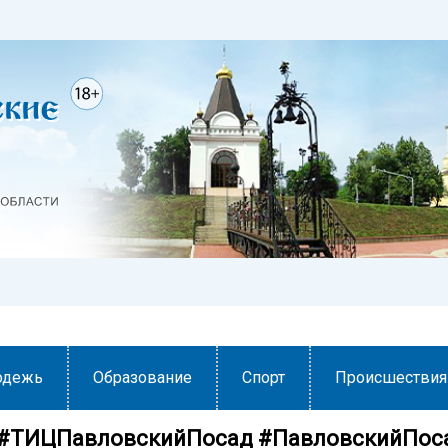
одежь
Образование
Спорт
Происшествия
#ТИЦПавловскийПосад #ПавловскийПос