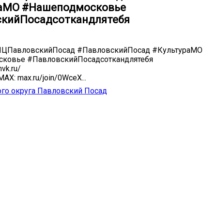
раМО #Нашеподмосковье
кийПосадсоткандлятебя
ЦПавловскийПосад #ПавловскийПосад #КультураМО
ковье #ПавловскийПосадсоткандлятебя
vk.ru/
AX: max.ru/join/0WceX...
го округа Павловский Посад