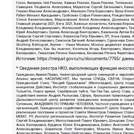
Голос Америки, Idel.Реалии, Кавказ.Реалии, Крым.Реалии, Телеканал
Савицкая Людмила Алексеевна, Маркелов Сергей Евгеньевич, Камал
Гликин Максим Александрович, Маняхин Петр Борисович, Ярош Юлия П
Рубин Михаил Аркадьевич, Гройсман Софья Романовна, Рождественски
Олеся Валентиновна, Мароховская Алеся Алексеевна, Долинина И
Главный редактор 2021, Вега 2021, Важные иноагенты, Каткова Вер
Владимир Владимирович, Жилинский Владимир Александрович, Тихон
Юрий Альбертович, Грезев Александр Викторович, Важенков Артем В
Смирнов Сергей Сергеевич, Верзилов Петр Юрьевич, ЗП, Зона прав
Андрей Вячеславович, Симонов Евгений Алексеевич, Сурначева Елиз
Stichting Bellingcat, Якутия – Наше Мнение, Москоу диджитал мед
Владимирович, Как бы инагент, Кочетков Игорь Викторович, Иркут
Валерьевич , Гималова Регина Эмилевна, Хисамова Регина Фаритовн
Источник:
https://minjust.gov.ru/ru/documents/7755/
данны
* Сведения реестра НКО, выполняющих функции иностра
Гражданин.Армия.Право, Нижегородский центр немецкой и европейск
Альянс врачей, НАСИЛИЮ.НЕТ, Мы против СПИДа, СВЕЧА, Открытый
Гражданский Союз, "Хасдей Ерушалаим" (Милосердие), Центр под
инициатив Действие, Институт глобализации и социальных движен
Тольятти, Новое время, Серебряная тайга, Так-Так-Так, центр Сова
содействия имени Андрея Рылькова, Сфера, Уральская правозащитна
Дальневосточный центр развития гражданских инициатив и социа
Сутяжник, АКАДЕМИЯ ПО ПРАВАМ ЧЕЛОВЕКА, Частное учреждение в Ка
организаций, Гражданское содействие, Интернешнл-Р, Центр Защиты
реализации программ и проектов Совета Министров Северных Стран
МЕМО. РУ, Институт региональной прессы, Институт Развития Своб
Сергей Владимирович, Милославский Павел Юрьевич, Шнырова Ольга
Анна Валерьевна, Бурдина Юлия Владимировна, Бойко Анатолий Ник
Александрович, Шарипков Олег Викторович, Мошель Ирина Ароно
Александровна, Исламов Тимур Рифгатович, Романова Ольга Евгень