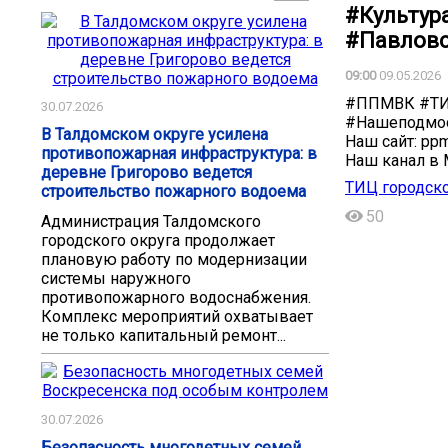
#Культу
#Павловс
09:00
09.05.2026
#ППМВК #ТИ
30.07.2026
#Нашеподмос
В Талдомском округе усилена
Наш сайт: ppm
противопожарная инфраструктура: в
Наш канал в M
деревне Григорово ведется
ТИЦ городско
строительство пожарного водоема
50
Администрация Талдомского
городского округа продолжает
плановую работу по модернизации
системы наружного
противопожарного водоснабжения.
Комплекс мероприятий охватывает
не только капитальный ремонт...
30.07.2026
Безопасность многодетных семей