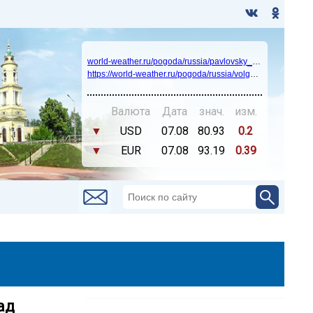
world-weather.ru/pogoda/russia/pavlovsky_posad/14days/
https://world-weather.ru/pogoda/russia/volgograd/
Валюта
Дата
знач.
изм.
▼
USD
07.08
80.93
0.2
▼
EUR
07.08
93.19
0.39
ад