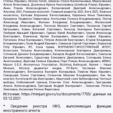
Степан Юрьевич, Istories fonds, Шмагун Олеся Валентиновна, Мароховская
Алеся Алексеевна, Долинина Ирина Николаевна, Шлейнов Роман Юрьевич,
Анин Роман Александрович, Великовский Дмитрий Александрович,
Альтаир 2021, Ромашки монолит, Главный редактор 2021, Вега 2021, Важные
иноагенты, Каткова Вероника Вячеславовна, Карезина Инна Павловна,
Кузьмина Людмила Гавриловна, Костылева Полина Владимировна, Лютов
Александр Иванович, Жилкин Владимир Владимирович, Жилинский
Владимир Александрович, Тихонов Михаил Сергеевич, Пискунов Сергей
Евгеньевич, Ковин Виталий Сергеевич, Кильтау Екатерина Викторовна,
Любарев Аркадий Ефимович, Гурман Юрий Альбертович, Грезев Александр
Викторович, Важенков Артем Валерьевич, Иванова София Юрьевна,
Пигалкин Илья Валерьевич, Петров Алексей Викторович, Егоров Владимир
Владимирович, Гусев Андрей Юрьевич, Смирнов Сергей Сергеевич, Верзилов
Петр Юрьевич, ЗП, Зона права, ЖУРНАЛИСТ-ИНОСТРАННЫЙ АГЕНТ,
Вольтская Татьяна Анатольевна, Клепиковская Екатерина Дмитриевна,
Сотников Даниил Владимирович, Захаров Андрей Вячеславович, Симонов
Евгений Алексеевич, Сурначева Елизавета Дмитриевна, Соловьева Елена
Анатольевна, Арапова Галина Юрьевна, Перл Роман Александрович, МЕМО,
Mason G.E.S. Anonymous Foundation, Stichting Bellingcat, Якутия – Наше
Мнение, Москоу диджитал медиа, РС-Балт, Заговора Максим
Александрович, Ветошкина Валерия Валерьевна, Павлов Иван Юрьевич,
Скворцова Елена Сергеевна, Оленичев Максим Владимирович, Как бы
инагент, Кочетков Игорь Викторович, Иркутский союз библиофилов, Честные
выборы, Нобелевский призыв, Еланчик Олег Александрович, Григорьева
Алина Александровна, Григорьев Андрей Валерьевич , Гималова Регина
Эмилевна, Хисамова Регина Фаритовна
Источник:
https://minjust.gov.ru/ru/documents/7755/
данные на
03.12.2021
* Сведения реестра НКО, выполняющих функции
иностранного агента: