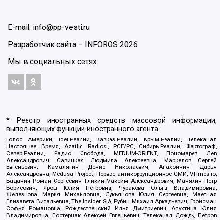
E-mail: info@pp-vesti.ru
Разработчик сайта –
INFOROS
2026
Мы в социальных сетях:
* Реестр иностранных средств массовой информации,
выполняющих функции иностранного агента:
Голос Америки, Idel.Реалии, Кавказ.Реалии, Крым.Реалии, Телеканал
Настоящее Время, Azatliq Radiosi, PCE/PC, Сибирь.Реалии, Фактограф,
Север.Реалии, Радио Свобода, MEDIUM-ORIENT, Пономарев Лев
Александрович, Савицкая Людмила Алексеевна, Маркелов Сергей
Евгеньевич, Камалягин Денис Николаевич, Апахончич Дарья
Александровна, Medusa Project, Первое антикоррупционное СМИ, VTimes.io,
Баданин Роман Сергеевич, Гликин Максим Александрович, Маняхин Петр
Борисович, Ярош Юлия Петровна, Чуракова Ольга Владимировна,
Железнова Мария Михайловна, Лукьянова Юлия Сергеевна, Маетная
Елизавета Витальевна, The Insider SIA, Рубин Михаил Аркадьевич, Гройсман
Софья Романовна, Рождественский Илья Дмитриевич, Апухтина Юлия
Владимировна, Постернак Алексей Евгеньевич, Телеканал Дождь, Петров