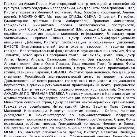
Гражданин.Армия.Право, Нижегородский центр немецкой и европейской
культуры, Центр гендерных исследований, Фонд защиты прав граждан Штаб,
Институт права и публичной политики, Фонд борьбы с коррупцией, Альянс
врачей, НАСИЛИЮ.НЕТ, Мы против СПИДа, СВЕЧА, Открытый Петербург,
Гуманитарное действие, Лига Избирателей, Правовая инициатива,
Гражданская инициатива против экологической преступности,
Гражданский Союз, "Хасдей Ерушалаим" (Милосердие), Центр поддержки и
содействия развитию средств массовой информации, В защиту прав
заключенных, Горячая Линия, Центр социально-информационных
инициатив Действие, Институт глобализации и социальных движений,
ВМЕСТЕ, Благотворительный фонд охраны здоровья и защиты прав
граждан, Благотворительный фонд помощи осужденным и их семьям, Фонд
Тольятти, Новое время, Серебряная тайга, Так-Так-Так, центр Сова, центр
Анна, Проект Апрель, Самарская губерния, Эра здоровья, Мемориал,
Аналитический Центр Юрия Левады, Издательство Парк Гагарина, Фонд
содействия имени Андрея Рылькова, Сфера, Уральская правозащитная
группа, Женщины Евразии, СИБАЛЬТ, Институт прав человека, Фонд защиты
гласности, Российский исследовательский центр по правам человека,
Дальневосточный центр развития гражданских инициатив и социального
партнерства, Пермский региональный правозащитный центр, Гражданское
действие, Центр независимых социологических исследований, Сутяжник,
АКАДЕМИЯ ПО ПРАВАМ ЧЕЛОВЕКА, Частное учреждение в Калининграде по
административной поддержке реализации программ и проектов Совета
Министров северных стран, Центр развития некоммерческих организаций,
Гражданское содействие, Интернешнл-Р, Центр Защиты Прав Средств
Массовой Информации, Институт развития прессы - Сибирь, Частное
учреждение в Санкт-Петербурге по административной поддержке
реализации программ и проектов Совета Министров Северных Стран, Фонд
поддержки свободы прессы, Гражданский контроль, Человек и Закон,
Общественная комиссия по сохранению наследия академика Сахарова,
МЕМО. РУ, Институт региональной прессы, Институт Развития Свободы
Информации, Экозащита!-Женсовет, Общественный вердикт, Евразийская