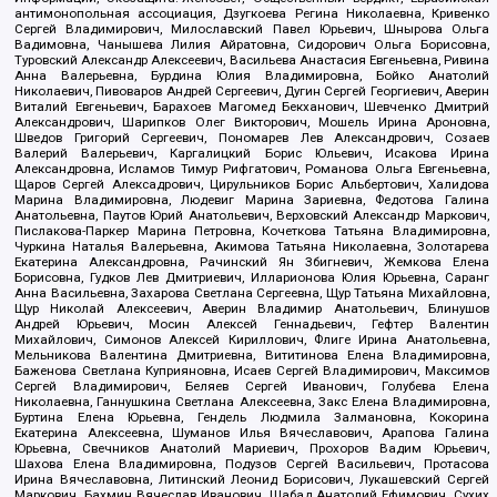
антимонопольная ассоциация, Дзугкоева Регина Николаевна, Кривенко
Сергей Владимирович, Милославский Павел Юрьевич, Шнырова Ольга
Вадимовна, Чанышева Лилия Айратовна, Сидорович Ольга Борисовна,
Туровский Александр Алексеевич, Васильева Анастасия Евгеньевна, Ривина
Анна Валерьевна, Бурдина Юлия Владимировна, Бойко Анатолий
Николаевич, Пивоваров Андрей Сергеевич, Дугин Сергей Георгиевич, Аверин
Виталий Евгеньевич, Барахоев Магомед Бекханович, Шевченко Дмитрий
Александрович, Шарипков Олег Викторович, Мошель Ирина Ароновна,
Шведов Григорий Сергеевич, Пономарев Лев Александрович, Созаев
Валерий Валерьевич, Каргалицкий Борис Юльевич, Исакова Ирина
Александровна, Исламов Тимур Рифгатович, Романова Ольга Евгеньевна,
Щаров Сергей Алексадрович, Цирульников Борис Альбертович, Халидова
Марина Владимировна, Людевиг Марина Зариевна, Федотова Галина
Анатольевна, Паутов Юрий Анатольевич, Верховский Александр Маркович,
Пислакова-Паркер Марина Петровна, Кочеткова Татьяна Владимировна,
Чуркина Наталья Валерьевна, Акимова Татьяна Николаевна, Золотарева
Екатерина Александровна, Рачинский Ян Збигневич, Жемкова Елена
Борисовна, Гудков Лев Дмитриевич, Илларионова Юлия Юрьевна, Саранг
Анна Васильевна, Захарова Светлана Сергеевна, Щур Татьяна Михайловна,
Щур Николай Алексеевич, Аверин Владимир Анатольевич, Блинушов
Андрей Юрьевич, Мосин Алексей Геннадьевич, Гефтер Валентин
Михайлович, Симонов Алексей Кириллович, Флиге Ирина Анатольевна,
Мельникова Валентина Дмитриевна, Вититинова Елена Владимировна,
Баженова Светлана Куприяновна, Исаев Сергей Владимирович, Максимов
Сергей Владимирович, Беляев Сергей Иванович, Голубева Елена
Николаевна, Ганнушкина Светлана Алексеевна, Закс Елена Владимировна,
Буртина Елена Юрьевна, Гендель Людмила Залмановна, Кокорина
Екатерина Алексеевна, Шуманов Илья Вячеславович, Арапова Галина
Юрьевна, Свечников Анатолий Мариевич, Прохоров Вадим Юрьевич,
Шахова Елена Владимировна, Подузов Сергей Васильевич, Протасова
Ирина Вячеславовна, Литинский Леонид Борисович, Лукашевский Сергей
Маркович, Бахмин Вячеслав Иванович, Шабад Анатолий Ефимович, Сухих