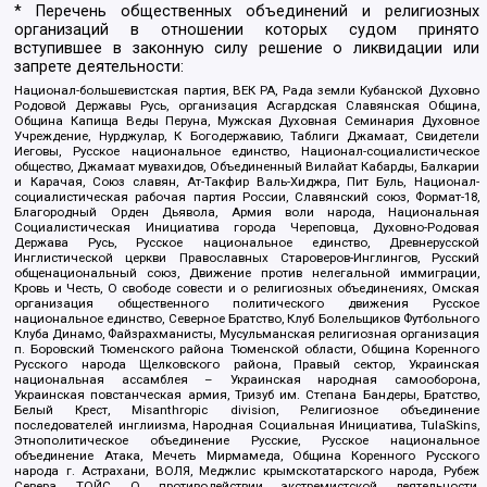
* Перечень общественных объединений и религиозных
организаций в отношении которых судом принято
вступившее в законную силу решение о ликвидации или
запрете деятельности:
Национал-большевистская партия, ВЕК РА, Рада земли Кубанской Духовно
Родовой Державы Русь, организация Асгардская Славянская Община,
Община Капища Веды Перуна, Мужская Духовная Семинария Духовное
Учреждение, Нурджулар, К Богодержавию, Таблиги Джамаат, Свидетели
Иеговы, Русское национальное единство, Национал-социалистическое
общество, Джамаат мувахидов, Объединенный Вилайат Кабарды, Балкарии
и Карачая, Союз славян, Ат-Такфир Валь-Хиджра, Пит Буль, Национал-
социалистическая рабочая партия России, Славянский союз, Формат-18,
Благородный Орден Дьявола, Армия воли народа, Национальная
Социалистическая Инициатива города Череповца, Духовно-Родовая
Держава Русь, Русское национальное единство, Древнерусской
Инглистической церкви Православных Староверов-Инглингов, Русский
общенациональный союз, Движение против нелегальной иммиграции,
Кровь и Честь, О свободе совести и о религиозных объединениях, Омская
организация общественного политического движения Русское
национальное единство, Северное Братство, Клуб Болельщиков Футбольного
Клуба Динамо, Файзрахманисты, Мусульманская религиозная организация
п. Боровский Тюменского района Тюменской области, Община Коренного
Русского народа Щелковского района, Правый сектор, Украинская
национальная ассамблея – Украинская народная самооборона,
Украинская повстанческая армия, Тризуб им. Степана Бандеры, Братство,
Белый Крест, Misanthropic division, Религиозное объединение
последователей инглиизма, Народная Социальная Инициатива, TulaSkins,
Этнополитическое объединение Русские, Русское национальное
объединение Атака, Мечеть Мирмамеда, Община Коренного Русского
народа г. Астрахани, ВОЛЯ, Меджлис крымскотатарского народа, Рубеж
Севера, ТОЙС, О противодействии экстремистской деятельности,