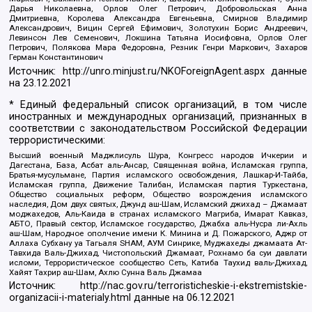
Дарья Николаевна, Орлов Олег Петрович, Добровольская Анна
Дмитриевна, Королева Александра Евгеньевна, Смирнов Владимир
Александрович, Вицин Сергей Ефимович, Золотухин Борис Андреевич,
Левинсон Лев Семенович, Локшина Татьяна Иосифовна, Орлов Олег
Петрович, Полякова Мара Федоровна, Резник Генри Маркович, Захаров
Герман Константинович
Источник:
http://unro.minjust.ru/NKOForeignAgent.aspx
данные
на
23.12.2021
* Единый федеральный список организаций, в том числе
иностранных и международных организаций, признанных в
соответствии с законодательством Российской Федерации
террористическими:
Высший военный Маджлисуль Шура, Конгресс народов Ичкерии и
Дагестана, База, Асбат аль-Ансар, Священная война, Исламская группа,
Братья-мусульмане, Партия исламского освобождения, Лашкар-И-Тайба,
Исламская группа, Движение Талибан, Исламская партия Туркестана,
Общество социальных реформ, Общество возрождения исламского
наследия, Дом двух святых, Джунд аш-Шам, Исламский джихад – Джамаат
моджахедов, Аль-Каида в странах исламского Магриба, Имарат Кавказ,
АБТО, Правый сектор, Исламское государство, Джабха аль-Нусра ли-Ахль
аш-Шам, Народное ополчение имени К. Минина и Д. Пожарского, Аджр от
Аллаха Субхану уа Тагьаля SHAM, АУМ Синрике, Муджахеды джамаата Ат-
Тавхида Валь-Джихад, Чистопольский Джамаат, Рохнамо ба суи давлати
исломи, Террористическое сообщество Сеть, Катиба Таухид валь-Джихад,
Хайят Тахрир аш-Шам, Ахлю Сунна Валь Джамаа
Источник:
http://nac.gov.ru/terroristicheskie-i-ekstremistskie-
organizacii-i-materialy.html
данные на
06.12.2021