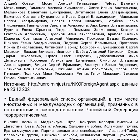
Андрей Юрьевич, Мосин Алексей Геннадьевич, Гефтер Валентин
Михайлович, Симонов Алексей Кириллович, Флиге Ирина Анатольевна,
Мельникова Валентина Дмитриевна, Вититинова Елена Владимировна,
Баженова Светлана Куприяновна, Исаев Сергей Владимирович, Максимов
Сергей Владимирович, Беляев Сергей Иванович, Голубева Елена
Николаевна, Ганнушкина Светлана Алексеевна, Закс Елена Владимировна,
Буртина Елена Юрьевна, Гендель Людмила Залмановна, Кокорина
Екатерина Алексеевна, Шуманов Илья Вячеславович, Арапова Галина
Юрьевна, Свечников Анатолий Мариевич, Прохоров Вадим Юрьевич,
Шахова Елена Владимировна, Подузов Сергей Васильевич, Протасова
Ирина Вячеславовна, Литинский Леонид Борисович, Лукашевский Сергей
Маркович, Бахмин Вячеслав Иванович, Шабад Анатолий Ефимович, Сухих
Дарья Николаевна, Орлов Олег Петрович, Добровольская Анна
Дмитриевна, Королева Александра Евгеньевна, Смирнов Владимир
Александрович, Вицин Сергей Ефимович, Золотухин Борис Андреевич,
Левинсон Лев Семенович, Локшина Татьяна Иосифовна, Орлов Олег
Петрович, Полякова Мара Федоровна, Резник Генри Маркович, Захаров
Герман Константинович
Источник:
http://unro.minjust.ru/NKOForeignAgent.aspx
данные
на
23.12.2021
* Единый федеральный список организаций, в том числе
иностранных и международных организаций, признанных в
соответствии с законодательством Российской Федерации
террористическими:
Высший военный Маджлисуль Шура, Конгресс народов Ичкерии и
Дагестана, База, Асбат аль-Ансар, Священная война, Исламская группа,
Братья-мусульмане, Партия исламского освобождения, Лашкар-И-Тайба,
Исламская группа, Движение Талибан, Исламская партия Туркестана,
Общество социальных реформ, Общество возрождения исламского