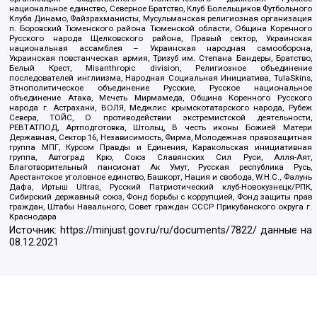
национальное единство, Северное Братство, Клуб Болельщиков Футбольного
Клуба Динамо, Файзрахманисты, Мусульманская религиозная организация
п. Боровский Тюменского района Тюменской области, Община Коренного
Русского народа Щелковского района, Правый сектор, Украинская
национальная ассамблея – Украинская народная самооборона,
Украинская повстанческая армия, Тризуб им. Степана Бандеры, Братство,
Белый Крест, Misanthropic division, Религиозное объединение
последователей инглиизма, Народная Социальная Инициатива, TulaSkins,
Этнополитическое объединение Русские, Русское национальное
объединение Атака, Мечеть Мирмамеда, Община Коренного Русского
народа г. Астрахани, ВОЛЯ, Меджлис крымскотатарского народа, Рубеж
Севера, ТОЙС, О противодействии экстремистской деятельности,
РЕВТАТПОД, Артподготовка, Штольц, В честь иконы Божией Матери
Державная, Сектор 16, Независимость, Фирма, Молодежная правозащитная
группа МПГ, Курсом Правды и Единения, Каракольская инициативная
группа, Автоград Крю, Союз Славянских Сил Руси, Алля-Аят,
Благотворительный пансионат Ак Умут, Русская республика Русь,
Арестантское уголовное единство, Башкорт, Нация и свобода, W.H.С., Фалунь
Дафа, Иртыш Ultras, Русский Патриотический клуб-Новокузнецк/РПК,
Сибирский державный союз, Фонд борьбы с коррупцией, Фонд защиты прав
граждан, Штабы Навального, Совет граждан СССР Прикубанского округа г.
Краснодара
Источник:
https://minjust.gov.ru/ru/documents/7822/
данные на
08.12.2021