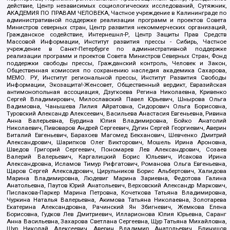
действие, Центр независимых социологических исследований, Сутяжник,
АКАДЕМИЯ ПО ПРАВАМ ЧЕЛОВЕКА, Частное учреждение в Калининграде по
административной поддержке реализации программ и проектов Совета
Министров северных стран, Центр развития некоммерческих организаций,
Гражданское содействие, Интернешнл-Р, Центр Защиты Прав Средств
Массовой Информации, Институт развития прессы - Сибирь, Частное
учреждение в Санкт-Петербурге по административной поддержке
реализации программ и проектов Совета Министров Северных Стран, Фонд
поддержки свободы прессы, Гражданский контроль, Человек и Закон,
Общественная комиссия по сохранению наследия академика Сахарова,
МЕМО. РУ, Институт региональной прессы, Институт Развития Свободы
Информации, Экозащита!-Женсовет, Общественный вердикт, Евразийская
антимонопольная ассоциация, Дзугкоева Регина Николаевна, Кривенко
Сергей Владимирович, Милославский Павел Юрьевич, Шнырова Ольга
Вадимовна, Чанышева Лилия Айратовна, Сидорович Ольга Борисовна,
Туровский Александр Алексеевич, Васильева Анастасия Евгеньевна, Ривина
Анна Валерьевна, Бурдина Юлия Владимировна, Бойко Анатолий
Николаевич, Пивоваров Андрей Сергеевич, Дугин Сергей Георгиевич, Аверин
Виталий Евгеньевич, Барахоев Магомед Бекханович, Шевченко Дмитрий
Александрович, Шарипков Олег Викторович, Мошель Ирина Ароновна,
Шведов Григорий Сергеевич, Пономарев Лев Александрович, Созаев
Валерий Валерьевич, Каргалицкий Борис Юльевич, Исакова Ирина
Александровна, Исламов Тимур Рифгатович, Романова Ольга Евгеньевна,
Щаров Сергей Алексадрович, Цирульников Борис Альбертович, Халидова
Марина Владимировна, Людевиг Марина Зариевна, Федотова Галина
Анатольевна, Паутов Юрий Анатольевич, Верховский Александр Маркович,
Пислакова-Паркер Марина Петровна, Кочеткова Татьяна Владимировна,
Чуркина Наталья Валерьевна, Акимова Татьяна Николаевна, Золотарева
Екатерина Александровна, Рачинский Ян Збигневич, Жемкова Елена
Борисовна, Гудков Лев Дмитриевич, Илларионова Юлия Юрьевна, Саранг
Анна Васильевна, Захарова Светлана Сергеевна, Щур Татьяна Михайловна,
Щур Николай Алексеевич, Аверин Владимир Анатольевич, Блинушов