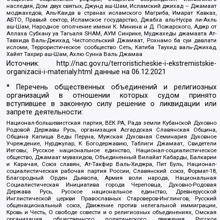
наследия, Дом двух святых, Джунд аш-Шам, Исламский джихад – Джамаат
моджахедов, Аль-Каида в странах исламского Магриба, Имарат Кавказ,
АБТО, Правый сектор, Исламское государство, Джабха аль-Нусра ли-Ахль
аш-Шам, Народное ополчение имени К. Минина и Д. Пожарского, Аджр от
Аллаха Субхану уа Тагьаля SHAM, АУМ Синрике, Муджахеды джамаата Ат-
Тавхида Валь-Джихад, Чистопольский Джамаат, Рохнамо ба суи давлати
исломи, Террористическое сообщество Сеть, Катиба Таухид валь-Джихад,
Хайят Тахрир аш-Шам, Ахлю Сунна Валь Джамаа
Источник:
http://nac.gov.ru/terroristicheskie-i-ekstremistskie-
organizacii-i-materialy.html
данные на
06.12.2021
* Перечень общественных объединений и религиозных
организаций в отношении которых судом принято
вступившее в законную силу решение о ликвидации или
запрете деятельности:
Национал-большевистская партия, ВЕК РА, Рада земли Кубанской Духовно
Родовой Державы Русь, организация Асгардская Славянская Община,
Община Капища Веды Перуна, Мужская Духовная Семинария Духовное
Учреждение, Нурджулар, К Богодержавию, Таблиги Джамаат, Свидетели
Иеговы, Русское национальное единство, Национал-социалистическое
общество, Джамаат мувахидов, Объединенный Вилайат Кабарды, Балкарии
и Карачая, Союз славян, Ат-Такфир Валь-Хиджра, Пит Буль, Национал-
социалистическая рабочая партия России, Славянский союз, Формат-18,
Благородный Орден Дьявола, Армия воли народа, Национальная
Социалистическая Инициатива города Череповца, Духовно-Родовая
Держава Русь, Русское национальное единство, Древнерусской
Инглистической церкви Православных Староверов-Инглингов, Русский
общенациональный союз, Движение против нелегальной иммиграции,
Кровь и Честь, О свободе совести и о религиозных объединениях, Омская
организация общественного политического движения Русское