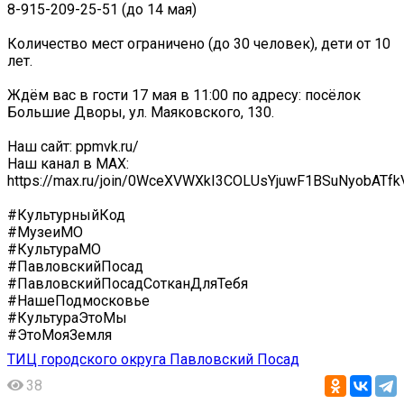
8-915-209-25-51 (до 14 мая)
️Количество мест ограничено (до 30 человек), дети от 10
лет.
Ждём вас в гости 17 мая в 11:00 по адресу: посёлок
Большие Дворы, ул. Маяковского, 130.
Наш сайт: ppmvk.ru/
Наш канал в MAX:
https://max.ru/join/0WceXVWXkI3COLUsYjuwF1BSuNyobATf
#КультурныйКод
#МузеиМО
#КультураМО
#ПавловскийПосад
#ПавловскийПосадСотканДляТебя
#НашеПодмосковье
#КультураЭтоМы
#ЭтоМояЗемля
ТИЦ городского округа Павловский Посад
38