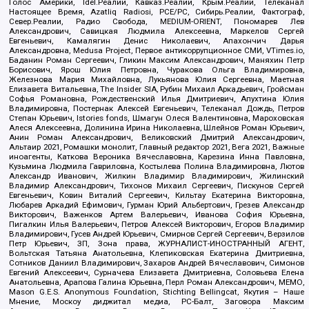
Голос Америки, Idel.Реалии, Кавказ.Реалии, Крым.Реалии, Телеканал
Настоящее Время, Azatliq Radiosi, PCE/PC, Сибирь.Реалии, Фактограф,
Север.Реалии, Радио Свобода, MEDIUM-ORIENT, Пономарев Лев
Александрович, Савицкая Людмила Алексеевна, Маркелов Сергей
Евгеньевич, Камалягин Денис Николаевич, Апахончич Дарья
Александровна, Medusa Project, Первое антикоррупционное СМИ, VTimes.io,
Баданин Роман Сергеевич, Гликин Максим Александрович, Маняхин Петр
Борисович, Ярош Юлия Петровна, Чуракова Ольга Владимировна,
Железнова Мария Михайловна, Лукьянова Юлия Сергеевна, Маетная
Елизавета Витальевна, The Insider SIA, Рубин Михаил Аркадьевич, Гройсман
Софья Романовна, Рождественский Илья Дмитриевич, Апухтина Юлия
Владимировна, Постернак Алексей Евгеньевич, Телеканал Дождь, Петров
Степан Юрьевич, Istories fonds, Шмагун Олеся Валентиновна, Мароховская
Алеся Алексеевна, Долинина Ирина Николаевна, Шлейнов Роман Юрьевич,
Анин Роман Александрович, Великовский Дмитрий Александрович,
Альтаир 2021, Ромашки монолит, Главный редактор 2021, Вега 2021, Важные
иноагенты, Каткова Вероника Вячеславовна, Карезина Инна Павловна,
Кузьмина Людмила Гавриловна, Костылева Полина Владимировна, Лютов
Александр Иванович, Жилкин Владимир Владимирович, Жилинский
Владимир Александрович, Тихонов Михаил Сергеевич, Пискунов Сергей
Евгеньевич, Ковин Виталий Сергеевич, Кильтау Екатерина Викторовна,
Любарев Аркадий Ефимович, Гурман Юрий Альбертович, Грезев Александр
Викторович, Важенков Артем Валерьевич, Иванова София Юрьевна,
Пигалкин Илья Валерьевич, Петров Алексей Викторович, Егоров Владимир
Владимирович, Гусев Андрей Юрьевич, Смирнов Сергей Сергеевич, Верзилов
Петр Юрьевич, ЗП, Зона права, ЖУРНАЛИСТ-ИНОСТРАННЫЙ АГЕНТ,
Вольтская Татьяна Анатольевна, Клепиковская Екатерина Дмитриевна,
Сотников Даниил Владимирович, Захаров Андрей Вячеславович, Симонов
Евгений Алексеевич, Сурначева Елизавета Дмитриевна, Соловьева Елена
Анатольевна, Арапова Галина Юрьевна, Перл Роман Александрович, МЕМО,
Mason G.E.S. Anonymous Foundation, Stichting Bellingcat, Якутия – Наше
Мнение, Москоу диджитал медиа, РС-Балт, Заговора Максим