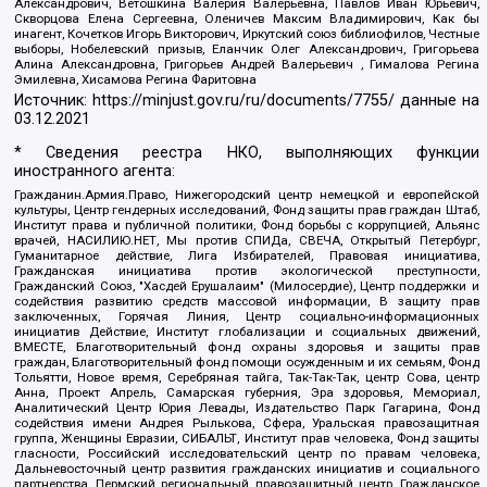
Александрович, Ветошкина Валерия Валерьевна, Павлов Иван Юрьевич,
Скворцова Елена Сергеевна, Оленичев Максим Владимирович, Как бы
инагент, Кочетков Игорь Викторович, Иркутский союз библиофилов, Честные
выборы, Нобелевский призыв, Еланчик Олег Александрович, Григорьева
Алина Александровна, Григорьев Андрей Валерьевич , Гималова Регина
Эмилевна, Хисамова Регина Фаритовна
Источник:
https://minjust.gov.ru/ru/documents/7755/
данные на
03.12.2021
* Сведения реестра НКО, выполняющих функции
иностранного агента:
Гражданин.Армия.Право, Нижегородский центр немецкой и европейской
культуры, Центр гендерных исследований, Фонд защиты прав граждан Штаб,
Институт права и публичной политики, Фонд борьбы с коррупцией, Альянс
врачей, НАСИЛИЮ.НЕТ, Мы против СПИДа, СВЕЧА, Открытый Петербург,
Гуманитарное действие, Лига Избирателей, Правовая инициатива,
Гражданская инициатива против экологической преступности,
Гражданский Союз, "Хасдей Ерушалаим" (Милосердие), Центр поддержки и
содействия развитию средств массовой информации, В защиту прав
заключенных, Горячая Линия, Центр социально-информационных
инициатив Действие, Институт глобализации и социальных движений,
ВМЕСТЕ, Благотворительный фонд охраны здоровья и защиты прав
граждан, Благотворительный фонд помощи осужденным и их семьям, Фонд
Тольятти, Новое время, Серебряная тайга, Так-Так-Так, центр Сова, центр
Анна, Проект Апрель, Самарская губерния, Эра здоровья, Мемориал,
Аналитический Центр Юрия Левады, Издательство Парк Гагарина, Фонд
содействия имени Андрея Рылькова, Сфера, Уральская правозащитная
группа, Женщины Евразии, СИБАЛЬТ, Институт прав человека, Фонд защиты
гласности, Российский исследовательский центр по правам человека,
Дальневосточный центр развития гражданских инициатив и социального
партнерства, Пермский региональный правозащитный центр, Гражданское