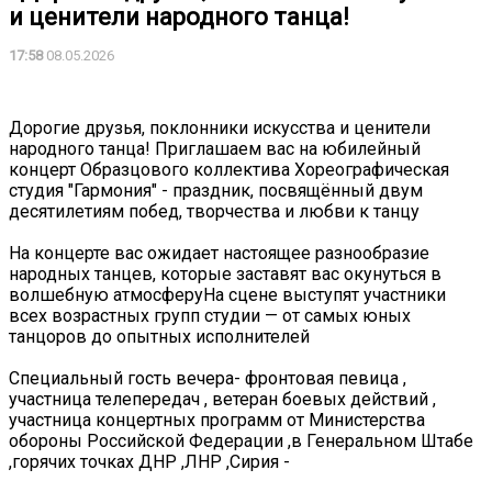
и ценители народного танца!
17:58
08.05.2026
️ ️
Дорогие друзья, поклонники искусства и ценители
народного танца! Приглашаем вас на юбилейный
концерт Образцового коллектива Хореографическая
студия "Гармония" - праздник, посвящённый двум
десятилетиям побед, творчества и любви к танцу
На концерте вас ожидает настоящее разнообразие
народных танцев, которые заставят вас окунуться в
волшебную атмосферуНа сцене выступят участники
всех возрастных групп студии — от самых юных
танцоров до опытных исполнителей
️Специальный гость вечера- фронтовая певица ,
участница телепередач , ветеран боевых действий ,
участница концертных программ от Министерства
обороны Российской Федерации ,в Генеральном Штабе
,горячих точках ДНР ,ЛНР ,Сирия -