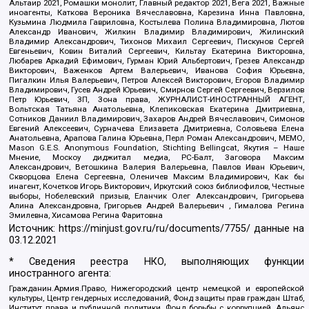
Альтаир 2021, Ромашки монолит, Главный редактор 2021, Вега 2021, Важные
иноагенты, Каткова Вероника Вячеславовна, Карезина Инна Павловна,
Кузьмина Людмила Гавриловна, Костылева Полина Владимировна, Лютов
Александр Иванович, Жилкин Владимир Владимирович, Жилинский
Владимир Александрович, Тихонов Михаил Сергеевич, Пискунов Сергей
Евгеньевич, Ковин Виталий Сергеевич, Кильтау Екатерина Викторовна,
Любарев Аркадий Ефимович, Гурман Юрий Альбертович, Грезев Александр
Викторович, Важенков Артем Валерьевич, Иванова София Юрьевна,
Пигалкин Илья Валерьевич, Петров Алексей Викторович, Егоров Владимир
Владимирович, Гусев Андрей Юрьевич, Смирнов Сергей Сергеевич, Верзилов
Петр Юрьевич, ЗП, Зона права, ЖУРНАЛИСТ-ИНОСТРАННЫЙ АГЕНТ,
Вольтская Татьяна Анатольевна, Клепиковская Екатерина Дмитриевна,
Сотников Даниил Владимирович, Захаров Андрей Вячеславович, Симонов
Евгений Алексеевич, Сурначева Елизавета Дмитриевна, Соловьева Елена
Анатольевна, Арапова Галина Юрьевна, Перл Роман Александрович, МЕМО,
Mason G.E.S. Anonymous Foundation, Stichting Bellingcat, Якутия – Наше
Мнение, Москоу диджитал медиа, РС-Балт, Заговора Максим
Александрович, Ветошкина Валерия Валерьевна, Павлов Иван Юрьевич,
Скворцова Елена Сергеевна, Оленичев Максим Владимирович, Как бы
инагент, Кочетков Игорь Викторович, Иркутский союз библиофилов, Честные
выборы, Нобелевский призыв, Еланчик Олег Александрович, Григорьева
Алина Александровна, Григорьев Андрей Валерьевич , Гималова Регина
Эмилевна, Хисамова Регина Фаритовна
Источник:
https://minjust.gov.ru/ru/documents/7755/
данные на
03.12.2021
* Сведения реестра НКО, выполняющих функции
иностранного агента:
Гражданин.Армия.Право, Нижегородский центр немецкой и европейской
культуры, Центр гендерных исследований, Фонд защиты прав граждан Штаб,
Институт права и публичной политики, Фонд борьбы с коррупцией, Альянс