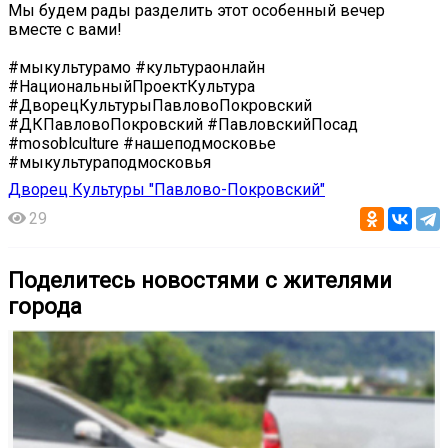
️Мы будем рады разделить этот особенный вечер
вместе с вами!
#мыкультурамо #культураонлайн
#НациональныйПроектКультура
#ДворецКультурыПавловоПокровский
#ДКПавловоПокровский #ПавловскийПосад
#mosoblculture #нашеподмосковье
#мыкультураподмосковья
Дворец Культуры "Павлово-Покровский"
29
Поделитесь новостями с жителями
города