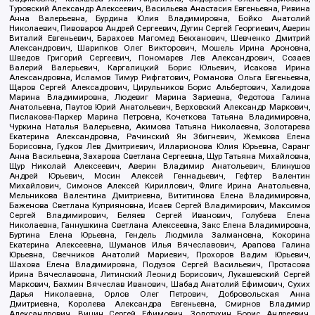
Туровский Александр Алексеевич, Васильева Анастасия Евгеньевна, Ривина
Анна Валерьевна, Бурдина Юлия Владимировна, Бойко Анатолий
Николаевич, Пивоваров Андрей Сергеевич, Дугин Сергей Георгиевич, Аверин
Виталий Евгеньевич, Барахоев Магомед Бекханович, Шевченко Дмитрий
Александрович, Шарипков Олег Викторович, Мошель Ирина Ароновна,
Шведов Григорий Сергеевич, Пономарев Лев Александрович, Созаев
Валерий Валерьевич, Каргалицкий Борис Юльевич, Исакова Ирина
Александровна, Исламов Тимур Рифгатович, Романова Ольга Евгеньевна,
Щаров Сергей Алексадрович, Цирульников Борис Альбертович, Халидова
Марина Владимировна, Людевиг Марина Зариевна, Федотова Галина
Анатольевна, Паутов Юрий Анатольевич, Верховский Александр Маркович,
Пислакова-Паркер Марина Петровна, Кочеткова Татьяна Владимировна,
Чуркина Наталья Валерьевна, Акимова Татьяна Николаевна, Золотарева
Екатерина Александровна, Рачинский Ян Збигневич, Жемкова Елена
Борисовна, Гудков Лев Дмитриевич, Илларионова Юлия Юрьевна, Саранг
Анна Васильевна, Захарова Светлана Сергеевна, Щур Татьяна Михайловна,
Щур Николай Алексеевич, Аверин Владимир Анатольевич, Блинушов
Андрей Юрьевич, Мосин Алексей Геннадьевич, Гефтер Валентин
Михайлович, Симонов Алексей Кириллович, Флиге Ирина Анатольевна,
Мельникова Валентина Дмитриевна, Вититинова Елена Владимировна,
Баженова Светлана Куприяновна, Исаев Сергей Владимирович, Максимов
Сергей Владимирович, Беляев Сергей Иванович, Голубева Елена
Николаевна, Ганнушкина Светлана Алексеевна, Закс Елена Владимировна,
Буртина Елена Юрьевна, Гендель Людмила Залмановна, Кокорина
Екатерина Алексеевна, Шуманов Илья Вячеславович, Арапова Галина
Юрьевна, Свечников Анатолий Мариевич, Прохоров Вадим Юрьевич,
Шахова Елена Владимировна, Подузов Сергей Васильевич, Протасова
Ирина Вячеславовна, Литинский Леонид Борисович, Лукашевский Сергей
Маркович, Бахмин Вячеслав Иванович, Шабад Анатолий Ефимович, Сухих
Дарья Николаевна, Орлов Олег Петрович, Добровольская Анна
Дмитриевна, Королева Александра Евгеньевна, Смирнов Владимир
Александрович, Вицин Сергей Ефимович, Золотухин Борис Андреевич,