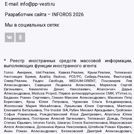
E-mail: info@pp-vesti.ru
Разработчик сайта –
INFOROS
2026
Мы в социальных сетях:
* Реестр иностранных средств массовой информации,
выполняющих функции иностранного агента:
Голос Америки, Idel.Реалии, Кавказ.Реалии, Крым.Реалии, Телеканал
Настоящее Время, Azatliq Radiosi, PCE/PC, Сибирь.Реалии, Фактограф,
Север.Реалии, Радио Свобода, MEDIUM-ORIENT, Пономарев Лев
Александрович, Савицкая Людмила Алексеевна, Маркелов Сергей
Евгеньевич, Камалягин Денис Николаевич, Апахончич Дарья
Александровна, Medusa Project, Первое антикоррупционное СМИ, VTimes.io,
Баданин Роман Сергеевич, Гликин Максим Александрович, Маняхин Петр
Борисович, Ярош Юлия Петровна, Чуракова Ольга Владимировна,
Железнова Мария Михайловна, Лукьянова Юлия Сергеевна, Маетная
Елизавета Витальевна, The Insider SIA, Рубин Михаил Аркадьевич, Гройсман
Софья Романовна, Рождественский Илья Дмитриевич, Апухтина Юлия
Владимировна, Постернак Алексей Евгеньевич, Телеканал Дождь, Петров
Степан Юрьевич, Istories fonds, Шмагун Олеся Валентиновна, Мароховская
Алеся Алексеевна, Долинина Ирина Николаевна, Шлейнов Роман Юрьевич,
Анин Роман Александрович, Великовский Дмитрий Александрович,