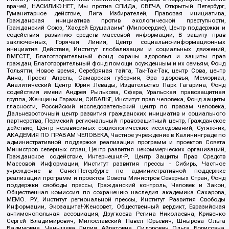
врачей, НАСИЛИЮ.НЕТ, Мы против СПИДа, СВЕЧА, Открытый Петербург,
Гуманитарное действие, Лига Избирателей, Правовая инициатива,
Гражданская инициатива против экологической преступности,
Гражданский Союз, "Хасдей Ерушалаим" (Милосердие), Центр поддержки и
содействия развитию средств массовой информации, В защиту прав
заключенных, Горячая Линия, Центр социально-информационных
инициатив Действие, Институт глобализации и социальных движений,
ВМЕСТЕ, Благотворительный фонд охраны здоровья и защиты прав
граждан, Благотворительный фонд помощи осужденным и их семьям, Фонд
Тольятти, Новое время, Серебряная тайга, Так-Так-Так, центр Сова, центр
Анна, Проект Апрель, Самарская губерния, Эра здоровья, Мемориал,
Аналитический Центр Юрия Левады, Издательство Парк Гагарина, Фонд
содействия имени Андрея Рылькова, Сфера, Уральская правозащитная
группа, Женщины Евразии, СИБАЛЬТ, Институт прав человека, Фонд защиты
гласности, Российский исследовательский центр по правам человека,
Дальневосточный центр развития гражданских инициатив и социального
партнерства, Пермский региональный правозащитный центр, Гражданское
действие, Центр независимых социологических исследований, Сутяжник,
АКАДЕМИЯ ПО ПРАВАМ ЧЕЛОВЕКА, Частное учреждение в Калининграде по
административной поддержке реализации программ и проектов Совета
Министров северных стран, Центр развития некоммерческих организаций,
Гражданское содействие, Интернешнл-Р, Центр Защиты Прав Средств
Массовой Информации, Институт развития прессы - Сибирь, Частное
учреждение в Санкт-Петербурге по административной поддержке
реализации программ и проектов Совета Министров Северных Стран, Фонд
поддержки свободы прессы, Гражданский контроль, Человек и Закон,
Общественная комиссия по сохранению наследия академика Сахарова,
МЕМО. РУ, Институт региональной прессы, Институт Развития Свободы
Информации, Экозащита!-Женсовет, Общественный вердикт, Евразийская
антимонопольная ассоциация, Дзугкоева Регина Николаевна, Кривенко
Сергей Владимирович, Милославский Павел Юрьевич, Шнырова Ольга
Вадимовна, Чанышева Лилия Айратовна, Сидорович Ольга Борисовна,