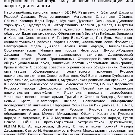
вступившее в законную силу решение о ликвидации или
запрете деятельности:
Национал-большевистская партия, ВЕК РА, Рада земли Кубанской Духовно
Родовой Державы Русь, организация Асгардская Славянская Община,
Община Капища Веды Перуна, Мужская Духовная Семинария Духовное
Учреждение, Нурджулар, К Богодержавию, Таблиги Джамаат, Свидетели
Иеговы, Русское национальное единство, Национал-социалистическое
общество, Джамаат мувахидов, Объединенный Вилайат Кабарды, Балкарии
и Карачая, Союз славян, Ат-Такфир Валь-Хиджра, Пит Буль, Национал-
социалистическая рабочая партия России, Славянский союз, Формат-18,
Благородный Орден Дьявола, Армия воли народа, Национальная
Социалистическая Инициатива города Череповца, Духовно-Родовая
Держава Русь, Русское национальное единство, Древнерусской
Инглистической церкви Православных Староверов-Инглингов, Русский
общенациональный союз, Движение против нелегальной иммиграции,
Кровь и Честь, О свободе совести и о религиозных объединениях, Омская
организация общественного политического движения Русское
национальное единство, Северное Братство, Клуб Болельщиков Футбольного
Клуба Динамо, Файзрахманисты, Мусульманская религиозная организация
п. Боровский Тюменского района Тюменской области, Община Коренного
Русского народа Щелковского района, Правый сектор, Украинская
национальная ассамблея – Украинская народная самооборона,
Украинская повстанческая армия, Тризуб им. Степана Бандеры, Братство,
Белый Крест, Misanthropic division, Религиозное объединение
последователей инглиизма, Народная Социальная Инициатива, TulaSkins,
Этнополитическое объединение Русские, Русское национальное
объединение Атака, Мечеть Мирмамеда, Община Коренного Русского
народа г. Астрахани, ВОЛЯ, Меджлис крымскотатарского народа, Рубеж
Севера, ТОЙС, О противодействии экстремистской деятельности,
РЕВТАТПОД, Артподготовка, Штольц, В честь иконы Божией Матери
Державная, Сектор 16, Независимость, Фирма, Молодежная правозащитная
группа МПГ, Курсом Правды и Единения, Каракольская инициативная