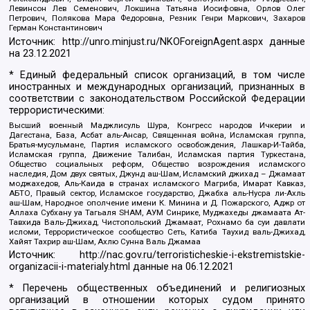
Левинсон Лев Семенович, Локшина Татьяна Иосифовна, Орлов Олег
Петрович, Полякова Мара Федоровна, Резник Генри Маркович, Захаров
Герман Константинович
Источник:
http://unro.minjust.ru/NKOForeignAgent.aspx
данные
на
23.12.2021
* Единый федеральный список организаций, в том числе
иностранных и международных организаций, признанных в
соответствии с законодательством Российской Федерации
террористическими:
Высший военный Маджлисуль Шура, Конгресс народов Ичкерии и
Дагестана, База, Асбат аль-Ансар, Священная война, Исламская группа,
Братья-мусульмане, Партия исламского освобождения, Лашкар-И-Тайба,
Исламская группа, Движение Талибан, Исламская партия Туркестана,
Общество социальных реформ, Общество возрождения исламского
наследия, Дом двух святых, Джунд аш-Шам, Исламский джихад – Джамаат
моджахедов, Аль-Каида в странах исламского Магриба, Имарат Кавказ,
АБТО, Правый сектор, Исламское государство, Джабха аль-Нусра ли-Ахль
аш-Шам, Народное ополчение имени К. Минина и Д. Пожарского, Аджр от
Аллаха Субхану уа Тагьаля SHAM, АУМ Синрике, Муджахеды джамаата Ат-
Тавхида Валь-Джихад, Чистопольский Джамаат, Рохнамо ба суи давлати
исломи, Террористическое сообщество Сеть, Катиба Таухид валь-Джихад,
Хайят Тахрир аш-Шам, Ахлю Сунна Валь Джамаа
Источник:
http://nac.gov.ru/terroristicheskie-i-ekstremistskie-
organizacii-i-materialy.html
данные на
06.12.2021
* Перечень общественных объединений и религиозных
организаций в отношении которых судом принято