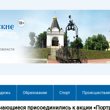
одежь
Образование
Спорт
Происшествия
учающиеся присоединились к акции «Порт