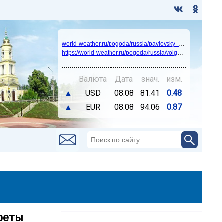
world-weather.ru/pogoda/russia/pavlovsky_posad/14days/
https://world-weather.ru/pogoda/russia/volgograd/
Валюта
Дата
знач.
изм.
▲
USD
08.08
81.41
0.48
▲
EUR
08.08
94.06
0.87
реты