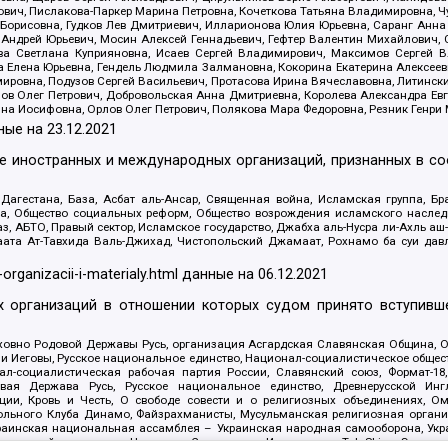
ович, Пислакова-Паркер Марина Петровна, Кочеткова Татьяна Владимировна, Ч
Борисовна, Гудков Лев Дмитриевич, Илларионова Юлия Юрьевна, Саранг Анна
Андрей Юрьевич, Мосин Алексей Геннадьевич, Гефтер Валентин Михайлович,
а Светлана Куприяновна, Исаев Сергей Владимирович, Максимов Сергей Вл
а Елена Юрьевна, Гендель Людмила Залмановна, Кокорина Екатерина Алексее
ровна, Подузов Сергей Васильевич, Протасова Ирина Вячеславовна, Литинск
ов Олег Петрович, Добровольская Анна Дмитриевна, Королева Александра Ев
яна Иосифовна, Орлов Олег Петрович, Полякова Мара Федоровна, Резник Генри
ные на
23.12.2021
ле иностранных и международных организаций, признанных в с
гестана, База, Асбат аль-Ансар, Священная война, Исламская группа, Бра
ана, Общество социальных реформ, Общество возрождения исламского насле
з, АБТО, Правый сектор, Исламское государство, Джабха аль-Нусра ли-Ахль а
та Ат-Тавхида Валь-Джихад, Чистопольский Джамаат, Рохнамо ба суи давлат
-organizacii-i-materialy.html
данные на
06.12.2021
 организаций в отношении которых судом принято вступивше
Духовно Родовой Державы Русь, организация Асгардская Славянская Община,
ли Иеговы, Русское национальное единство, Национал-социалистическое обще
нал-социалистическая рабочая партия России, Славянский союз, Формат-
вая Держава Русь, Русское национальное единство, Древнерусской Ингл
ии, Кровь и Честь, О свободе совести и о религиозных объединениях, Ом
тбольного Клуба Динамо, Файзрахманисты, Мусульманская религиозная орган
раинская национальная ассамблея – Украинская народная самооборона, Укра
ледователей инглиизма, Народная Социальная Инициатива, TulaSkins, Этноп