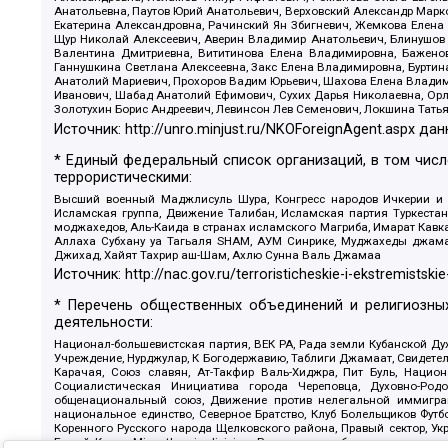
Анатольевна, Паутов Юрий Анатольевич, Верховский Александр Марк
Екатерина Александровна, Рачинский Ян Збигневич, Жемкова Елена 
Щур Николай Алексеевич, Аверин Владимир Анатольевич, Блинушов 
Валентина Дмитриевна, Вититинова Елена Владимировна, Баженов
Ганнушкина Светлана Алексеевна, Закс Елена Владимировна, Буртин
Анатолий Мариевич, Прохоров Вадим Юрьевич, Шахова Елена Владими
Иванович, Шабад Анатолий Ефимович, Сухих Дарья Николаевна, Орл
Золотухин Борис Андреевич, Левинсон Лев Семенович, Локшина Тать
Источник:
http://unro.minjust.ru/NKOForeignAgent.aspx
дан
* Единый федеральный список организаций, в том чис
террористическими:
Высший военный Маджлисуль Шура, Конгресс народов Ичкерии и Да
Исламская группа, Движение Талибан, Исламская партия Туркест
моджахедов, Аль-Каида в странах исламского Магриба, Имарат Кавка
Аллаха Субхану уа Тагьаля SHAM, АУМ Синрике, Муджахеды джамаа
Джихад, Хайят Тахрир аш-Шам, Ахлю Сунна Валь Джамаа
Источник:
http://nac.gov.ru/terroristicheskie-i-ekstremistskie
* Перечень общественных объединений и религиозных
деятельности:
Национал-большевистская партия, ВЕК РА, Рада земли Кубанской 
Учреждение, Нурджулар, К Богодержавию, Таблиги Джамаат, Свидете
Карачая, Союз славян, Ат-Такфир Валь-Хиджра, Пит Буль, Нацио
Социалистическая Инициатива города Череповца, Духовно-Родо
общенациональный союз, Движение против нелегальной иммиграц
национальное единство, Северное Братство, Клуб Болельщиков Фу
Коренного Русского народа Щелковского района, Правый сектор, Ук
Белый Крест, Misanthropic division, Религиозное объединение пос