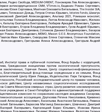
.Реалии, Радио Свобода, MEDIUM-ORIENT, Пономарев Лев Александрович,
ервое антикоррупционное СМИ, VTimes.io, Баданин Роман Сергеевич,
ова Юлия Сергеевна, Маетная Елизавета Витальевна, The Insider SIA,
ич, Телеканал Дождь, Петров Степан Юрьевич, Istories fonds, Шмагун
иковский Дмитрий Александрович, Альтаир 2021, Ромашки монолит,
, Костылева Полина Владимировна, Лютов Александр Иванович, Жилкин
, Кильтау Екатерина Викторовна, Любарев Аркадий Ефимович, Гурман
й Викторович, Егоров Владимир Владимирович, Гусев Андрей Юрьевич,
ская Екатерина Дмитриевна, Сотников Даниил Владимирович, Захаров
ерл Роман Александрович, МЕМО, Mason G.E.S. Anonymous Foundation,
, Павлов Иван Юрьевич, Скворцова Елена Сергеевна, Оленичев Максим
 Александрович, Григорьева Алина Александровна, Григорьев Андрей
б, Институт права и публичной политики, Фонд борьбы с коррупцией,
ива, Гражданская инициатива против экологической преступности,
рав заключенных, Горячая Линия, Центр социально-информационных
дан, Благотворительный фонд помощи осужденным и их семьям, Фонд
 Аналитический Центр Юрия Левады, Издательство Парк Гагарина, Фонд
гласности, Российский исследовательский центр по правам человека,
ское действие, Центр независимых социологических исследований,
в Совета Министров северных стран, Центр развития некоммерческих
стное учреждение в Санкт-Петербурге по административной поддержке
Общественная комиссия по сохранению наследия академика Сахарова,
нтимонопольная ассоциация, Дзугкоева Регина Николаевна, Кривенко
кий Александр Алексеевич, Васильева Анастасия Евгеньевна, Ривина
италий Евгеньевич, Барахоев Магомед Бекханович, Шевченко Дмитрий
 Валерий Валерьевич, Каргалицкий Борис Юльевич, Исакова Ирина
ва Марина Владимировна, Людевиг Марина Зариевна, Федотова Галина