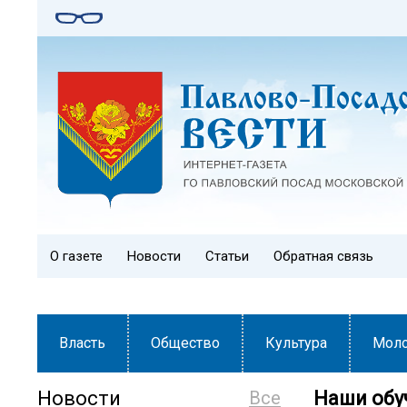
О газете
Новости
Статьи
Обратная связь
Власть
Общество
Культура
Мол
Новости
Все
️Наши об