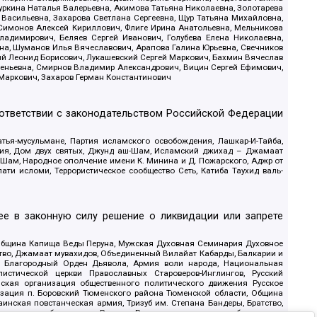
уркина Наталья Валерьевна, Акимова Татьяна Николаевна, Золотарева
 Васильевна, Захарова Светлана Сергеевна, Щур Татьяна Михайловна,
 Симонов Алексей Кириллович, Флиге Ирина Анатольевна, Мельникова
адимирович, Беляев Сергей Иванович, Голубева Елена Николаевна,
вна, Шуманов Илья Вячеславович, Арапова Галина Юрьевна, Свечников
ий Леонид Борисович, Лукашевский Сергей Маркович, Бахмин Вячеслав
геньевна, Смирнов Владимир Александрович, Вицин Сергей Ефимович,
 Маркович, Захаров Герман Константинович
оответствии с законодательством Российской Федерации
тья-мусульмане, Партия исламского освобождения, Лашкар-И-Тайба,
дия, Дом двух святых, Джунд аш-Шам, Исламский джихад – Джамаат
ш-Шам, Народное ополчение имени К. Минина и Д. Пожарского, Аджр от
и исломи, Террористическое сообщество Сеть, Катиба Таухид валь-
е в законную силу решение о ликвидации или запрете
 Община Капища Веды Перуна, Мужская Духовная Семинария Духовное
ство, Джамаат мувахидов, Объединенный Вилайат Кабарды, Балкарии и
18, Благородный Орден Дьявола, Армия воли народа, Национальная
истической церкви Православных Староверов-Инглингов, Русский
ская организация общественного политического движения Русское
изация п. Боровский Тюменского района Тюменской области, Община
инская повстанческая армия, Тризуб им. Степана Бандеры, Братство,
олитическое объединение Русские, Русское национальное объединение