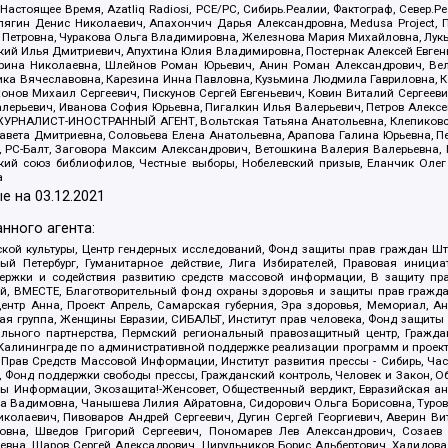
 Настоящее Время, Azatliq Radiosi, PCE/PC, Сибирь.Реалии, Фактограф, Север
ягин Денис Николаевич, Апахончич Дарья Александровна, Medusa Project, П
етровна, Чуракова Ольга Владимировна, Железнова Мария Михайловна, Лукьян
й Илья Дмитриевич, Апухтина Юлия Владимировна, Постернак Алексей Евгеньев
рина Николаевна, Шлейнов Роман Юрьевич, Анин Роман Александрович, Вел
оника Вячеславовна, Карезина Инна Павловна, Кузьмина Людмила Гавриловна
ов Михаил Сергеевич, Пискунов Сергей Евгеньевич, Ковин Виталий Сергеевич
алерьевич, Иванова София Юрьевна, Пигалкин Илья Валерьевич, Петров Алексе
а, ЖУРНАЛИСТ-ИНОСТРАННЫЙ АГЕНТ, Вольтская Татьяна Анатольевна, Клепиков
авета Дмитриевна, Соловьева Елена Анатольевна, Арапова Галина Юрьевна, П
иа, РС-Балт, Заговора Максим Александрович, Ветошкина Валерия Валерьевна
ский союз библиофилов, Честные выборы, Нобелевский призыв, Еланчик Олег
а
е на
03.12.2021
нного агента:
ой культуры, Центр гендерных исследований, Фонд защиты прав граждан Шта
 Петербург, Гуманитарное действие, Лига Избирателей, Правовая инициат
держки и содействия развитию средств массовой информации, В защиту п
ий, ВМЕСТЕ, Благотворительный фонд охраны здоровья и защиты прав граж
, центр Анна, Проект Апрель, Самарская губерния, Эра здоровья, Мемориал,
я группа, Женщины Евразии, СИБАЛЬТ, Институт прав человека, Фонд защиты 
льного партнерства, Пермский региональный правозащитный центр, Граждан
лининграде по административной поддержке реализации программ и проекто
 Прав Средств Массовой Информации, Институт развития прессы - Сибирь, Ча
, Фонд поддержки свободы прессы, Гражданский контроль, Человек и Закон, 
оды Информации, Экозащита!-Женсовет, Общественный вердикт, Евразийская а
 Вадимовна, Чанышева Лилия Айратовна, Сидорович Ольга Борисовна, Туровс
олаевич, Пивоваров Андрей Сергеевич, Дугин Сергей Георгиевич, Аверин В
вна, Шведов Григорий Сергеевич, Пономарев Лев Александрович, Созаев
евна, Щаров Сергей Алексадрович, Цирульников Борис Альбертович, Халидо