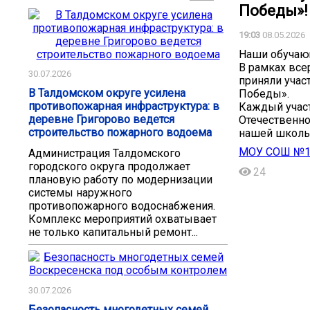
Победы»!️
19:03
08.05.2026
️Наши обучаю
️В рамках вс
30.07.2026
приняли учас
В Талдомском округе усилена
Победы».
противопожарная инфраструктура: в
️Каждый учас
деревне Григорово ведется
Отечественно
строительство пожарного водоема
нашей школьн
МОУ СОШ №11 
Администрация Талдомского
городского округа продолжает
24
плановую работу по модернизации
системы наружного
противопожарного водоснабжения.
Комплекс мероприятий охватывает
не только капитальный ремонт...
30.07.2026
Безопасность многодетных семей