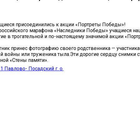
щиеся присоединились к акции «Портреты Победы»!️
ероссийского марафона «Наследники Победы» учащиеся н
тие в трогательной и по-настоящему значимой акции «Пор
тник принес фотографию своего родственника — участник
й войны или труженика тыла.Эти дорогие сердцу снимки с
ой «Стены памяти».
Павлово- Посадский г. о.