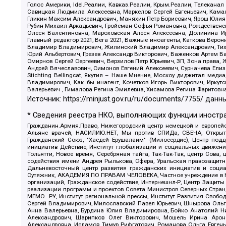
Голос Америки, Idel.Реалии, Кавказ.Реалии, Крым.Реалии, Телеканал
Савицкая Людмила Алексеевна, Маркелов Сергей Евгеньевич, Камал
Гликин Максим Александрович, Маняхин Петр Борисович, Ярош Юлия П
Рубин Михаил Аркадьевич, Гройсман Софья Романовна, Рождественски
Олеся Валентиновна, Мароховская Алеся Алексеевна, Долинина И
Главный редактор 2021, Вега 2021, Важные иноагенты, Каткова Вер
Владимир Владимирович, Жилинский Владимир Александрович, Тихон
Юрий Альбертович, Грезев Александр Викторович, Важенков Артем В
Смирнов Сергей Сергеевич, Верзилов Петр Юрьевич, ЗП, Зона прав
Андрей Вячеславович, Симонов Евгений Алексеевич, Сурначева Елиз
Stichting Bellingcat, Якутия – Наше Мнение, Москоу диджитал мед
Владимирович, Как бы инагент, Кочетков Игорь Викторович, Иркут
Валерьевич , Гималова Регина Эмилевна, Хисамова Регина Фаритовн
Источник:
https://minjust.gov.ru/ru/documents/7755/
данны
* Сведения реестра НКО, выполняющих функции иностра
Гражданин.Армия.Право, Нижегородский центр немецкой и европейск
Альянс врачей, НАСИЛИЮ.НЕТ, Мы против СПИДа, СВЕЧА, Открытый
Гражданский Союз, "Хасдей Ерушалаим" (Милосердие), Центр под
инициатив Действие, Институт глобализации и социальных движен
Тольятти, Новое время, Серебряная тайга, Так-Так-Так, центр Сова
содействия имени Андрея Рылькова, Сфера, Уральская правозащитна
Дальневосточный центр развития гражданских инициатив и социа
Сутяжник, АКАДЕМИЯ ПО ПРАВАМ ЧЕЛОВЕКА, Частное учреждение в Ка
организаций, Гражданское содействие, Интернешнл-Р, Центр Защиты
реализации программ и проектов Совета Министров Северных Стран
МЕМО. РУ, Институт региональной прессы, Институт Развития Своб
Сергей Владимирович, Милославский Павел Юрьевич, Шнырова Ольга
Анна Валерьевна, Бурдина Юлия Владимировна, Бойко Анатолий Ник
Александрович, Шарипков Олег Викторович, Мошель Ирина Ароно
Александровна, Исламов Тимур Рифгатович, Романова Ольга Евгень