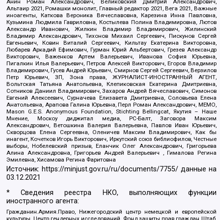
Анин Роман Александрович, Великовский Дмитрий Александрович,
Альтаир 2021, Ромашки монолит, Главный редактор 2021, Вега 2021, Важные
иноагенты, Каткова Вероника Вячеславовна, Карезина Инна Павловна,
Кузьмина Людмила Гавриловна, Костылева Полина Владимировна, Лютов
Александр Иванович, Жилкин Владимир Владимирович, Жилинский
Владимир Александрович, Тихонов Михаил Сергеевич, Пискунов Сергей
Евгеньевич, Ковин Виталий Сергеевич, Кильтау Екатерина Викторовна,
Любарев Аркадий Ефимович, Гурман Юрий Альбертович, Грезев Александр
Викторович, Важенков Артем Валерьевич, Иванова София Юрьевна,
Пигалкин Илья Валерьевич, Петров Алексей Викторович, Егоров Владимир
Владимирович, Гусев Андрей Юрьевич, Смирнов Сергей Сергеевич, Верзилов
Петр Юрьевич, ЗП, Зона права, ЖУРНАЛИСТ-ИНОСТРАННЫЙ АГЕНТ,
Вольтская Татьяна Анатольевна, Клепиковская Екатерина Дмитриевна,
Сотников Даниил Владимирович, Захаров Андрей Вячеславович, Симонов
Евгений Алексеевич, Сурначева Елизавета Дмитриевна, Соловьева Елена
Анатольевна, Арапова Галина Юрьевна, Перл Роман Александрович, МЕМО,
Mason G.E.S. Anonymous Foundation, Stichting Bellingcat, Якутия – Наше
Мнение, Москоу диджитал медиа, РС-Балт, Заговора Максим
Александрович, Ветошкина Валерия Валерьевна, Павлов Иван Юрьевич,
Скворцова Елена Сергеевна, Оленичев Максим Владимирович, Как бы
инагент, Кочетков Игорь Викторович, Иркутский союз библиофилов, Честные
выборы, Нобелевский призыв, Еланчик Олег Александрович, Григорьева
Алина Александровна, Григорьев Андрей Валерьевич , Гималова Регина
Эмилевна, Хисамова Регина Фаритовна
Источник:
https://minjust.gov.ru/ru/documents/7755/
данные на
03.12.2021
* Сведения реестра НКО, выполняющих функции
иностранного агента:
Гражданин.Армия.Право, Нижегородский центр немецкой и европейской
культуры, Центр гендерных исследований, Фонд защиты прав граждан Штаб,