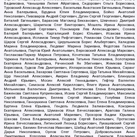
Вадимовна, Чанышева Лилия Айратовна, Сидорович Ольга Борисовна,
Туровский Александр Алексеевич, Васильева Анастасия Евгеньевна, Ривина
Анна Валерьевна, Бурдина Юлия Владимировна, Бойко Анатолий
Николаевич, Пивоваров Андрей Сергеевич, Дугин Сергей Георгиевич, Аверин
Виталий Евгеньевич, Барахоев Магомед Бекханович, Шевченко Дмитрий
Александрович, Шарипков Олег Викторович, Мошель Ирина Ароновна,
Шведов Григорий Сергеевич, Пономарев Лев Александрович, Созаев
Валерий Валерьевич, Каргалицкий Борис Юльевич, Исакова Ирина
Александровна, Исламов Тимур Рифгатович, Романова Ольга Евгеньевна,
Щаров Сергей Алексадрович, Цирульников Борис Альбертович, Халидова
Марина Владимировна, Людевиг Марина Зариевна, Федотова Галина
Анатольевна, Паутов Юрий Анатольевич, Верховский Александр Маркович,
Пислакова-Паркер Марина Петровна, Кочеткова Татьяна Владимировна,
Чуркина Наталья Валерьевна, Акимова Татьяна Николаевна, Золотарева
Екатерина Александровна, Рачинский Ян Збигневич, Жемкова Елена
Борисовна, Гудков Лев Дмитриевич, Илларионова Юлия Юрьевна, Саранг
Анна Васильевна, Захарова Светлана Сергеевна, Щур Татьяна Михайловна,
Щур Николай Алексеевич, Аверин Владимир Анатольевич, Блинушов
Андрей Юрьевич, Мосин Алексей Геннадьевич, Гефтер Валентин
Михайлович, Симонов Алексей Кириллович, Флиге Ирина Анатольевна,
Мельникова Валентина Дмитриевна, Вититинова Елена Владимировна,
Баженова Светлана Куприяновна, Исаев Сергей Владимирович, Максимов
Сергей Владимирович, Беляев Сергей Иванович, Голубева Елена
Николаевна, Ганнушкина Светлана Алексеевна, Закс Елена Владимировна,
Буртина Елена Юрьевна, Гендель Людмила Залмановна, Кокорина
Екатерина Алексеевна, Шуманов Илья Вячеславович, Арапова Галина
Юрьевна, Свечников Анатолий Мариевич, Прохоров Вадим Юрьевич,
Шахова Елена Владимировна, Подузов Сергей Васильевич, Протасова
Ирина Вячеславовна, Литинский Леонид Борисович, Лукашевский Сергей
Маркович, Бахмин Вячеслав Иванович, Шабад Анатолий Ефимович, Сухих
Дарья Николаевна, Орлов Олег Петрович, Добровольская Анна
Дмитриевна, Королева Александра Евгеньевна, Смирнов Владимир