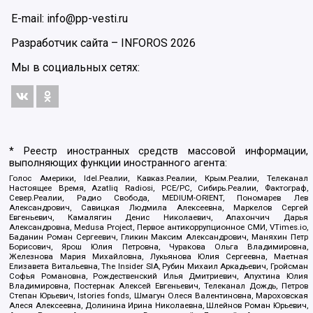
E-mail: info@pp-vesti.ru
Разработчик сайта –
INFOROS
2026
Мы в социальных сетях:
* Реестр иностранных средств массовой информации,
выполняющих функции иностранного агента:
Голос Америки, Idel.Реалии, Кавказ.Реалии, Крым.Реалии, Телеканал
Настоящее Время, Azatliq Radiosi, PCE/PC, Сибирь.Реалии, Фактограф,
Север.Реалии, Радио Свобода, MEDIUM-ORIENT, Пономарев Лев
Александрович, Савицкая Людмила Алексеевна, Маркелов Сергей
Евгеньевич, Камалягин Денис Николаевич, Апахончич Дарья
Александровна, Medusa Project, Первое антикоррупционное СМИ, VTimes.io,
Баданин Роман Сергеевич, Гликин Максим Александрович, Маняхин Петр
Борисович, Ярош Юлия Петровна, Чуракова Ольга Владимировна,
Железнова Мария Михайловна, Лукьянова Юлия Сергеевна, Маетная
Елизавета Витальевна, The Insider SIA, Рубин Михаил Аркадьевич, Гройсман
Софья Романовна, Рождественский Илья Дмитриевич, Апухтина Юлия
Владимировна, Постернак Алексей Евгеньевич, Телеканал Дождь, Петров
Степан Юрьевич, Istories fonds, Шмагун Олеся Валентиновна, Мароховская
Алеся Алексеевна, Долинина Ирина Николаевна, Шлейнов Роман Юрьевич,