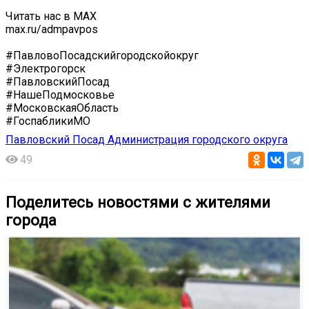
Читать нас в MAX
max.ru/admpavpos
#ПавловоПосадскийгородскойокруг
#Электрогорск
#ПавловскийПосад
#НашеПодмосковье
#МосковскаяОбласть
#ГоспабликиМО
Павловский Посад Администрация городского округа
49
Поделитесь новостями с жителями
города