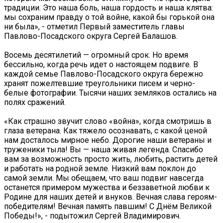
традиции. Это наша боль, наша гордость и наша клятва:
мы сохраним правду о той войне, какой бы горькой она
ни была», - отметил Первый заместитель главы
Павлово-Посадского округа Сергей Балашов.
Восемь десятилетий — огромный срок. Но время
бессильно, когда речь идет о настоящем подвиге. В
каждой семье Павлово-Посадского округа бережно
хранят пожелтевшие треугольники писем и черно-
белые фотографии. Тысячи наших земляков остались на
полях сражений.
«Как страшно звучит слово «война», когда смотришь в
глаза ветерана. Как тяжело осознавать, с какой ценой
нам досталось мирное небо. Дорогие наши ветераны и
труженики тыла! Вы — наша живая легенда. Спасибо
вам за возможность просто жить, любить, растить детей
и работать на родной земле. Низкий вам поклон до
самой земли. Мы обещаем, что ваш подвиг навсегда
останется примером мужества и беззаветной любви к
Родине для наших детей и внуков. Вечная слава героям-
победителям! Вечная память павшим! С Днём Великой
Победы!», - подытожил Сергей Владимирович.