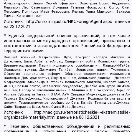
Александрович, Вицин Сергей Ефимович, Золотухин Борис Андреевич,
Левинсон Лев Семенович, Локшина Татьяна Иосифовна, Орлов Олег
Петрович, Полякова Мара Федоровна, Резник Генри Маркович, Захаров
Герман Константинович
Источник:
http://unro.minjust.ru/NKOForeignAgent.aspx
данные
на
23.12.2021
* Единый федеральный список организаций, в том числе
иностранных и международных организаций, признанных в
соответствии с законодательством Российской Федерации
террористическими:
Высший военный Маджлисуль Шура, Конгресс народов Ичкерии и
Дагестана, База, Асбат аль-Ансар, Священная война, Исламская группа,
Братья-мусульмане, Партия исламского освобождения, Лашкар-И-Тайба,
Исламская группа, Движение Талибан, Исламская партия Туркестана,
Общество социальных реформ, Общество возрождения исламского
наследия, Дом двух святых, Джунд аш-Шам, Исламский джихад – Джамаат
моджахедов, Аль-Каида в странах исламского Магриба, Имарат Кавказ,
АБТО, Правый сектор, Исламское государство, Джабха аль-Нусра ли-Ахль
аш-Шам, Народное ополчение имени К. Минина и Д. Пожарского, Аджр от
Аллаха Субхану уа Тагьаля SHAM, АУМ Синрике, Муджахеды джамаата Ат-
Тавхида Валь-Джихад, Чистопольский Джамаат, Рохнамо ба суи давлати
исломи, Террористическое сообщество Сеть, Катиба Таухид валь-Джихад,
Хайят Тахрир аш-Шам, Ахлю Сунна Валь Джамаа
Источник:
http://nac.gov.ru/terroristicheskie-i-ekstremistskie-
organizacii-i-materialy.html
данные на
06.12.2021
* Перечень общественных объединений и религиозных
организаций в отношении которых судом принято