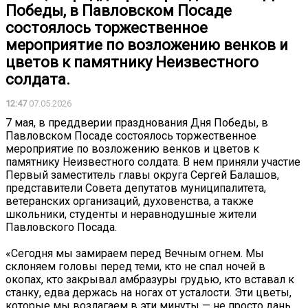
Победы, в Павловском Посаде
состоялось торжественное
мероприятие по возложению венков и
цветов к памятнику Неизвестного
солдата.
12:47
07.05.2026
7 мая, в преддверии празднования Дня Победы, в
Павловском Посаде состоялось торжественное
мероприятие по возложению венков и цветов к
памятнику Неизвестного солдата. В нем приняли участие
Первый заместитель главы округа Сергей Балашов,
представители Совета депутатов муниципалитета,
ветеранских организаций, духовенства, а также
школьники, студенты и неравнодушные жители
Павловского Посада.
«Сегодня мы замираем перед Вечным огнем. Мы
склоняем головы перед теми, кто не спал ночей в
окопах, кто закрывал амбразуры грудью, кто вставал к
станку, едва держась на ногах от усталости. Эти цветы,
которые мы возлагаем в эти минуты — не просто дань