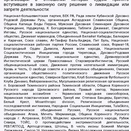
вступившее в законную силу решение о ликвидации или
запрете деятельности:
Национал-большевистская партия, ВЕК РА, Рада земли Кубанской Духовно
Родовой Державы Русь, организация Асгардская Славянская Община,
Община Капища Веды Перуна, Мужская Духовная Семинария Духовное
Учреждение, Нурджулар, К Богодержавию, Таблиги Джамаат, Свидетели
Иеговы, Русское национальное единство, Национал-социалистическое
общество, Джамаат мувахидов, Объединенный Вилайат Кабарды, Балкарии
и Карачая, Союз славян, Ат-Такфир Валь-Хиджра, Пит Буль, Национал-
социалистическая рабочая партия России, Славянский союз, Формат-18,
Благородный Орден Дьявола, Армия воли народа, Национальная
Социалистическая Инициатива города Череповца, Духовно-Родовая
Держава Русь, Русское национальное единство, Древнерусской
Инглистической церкви Православных Староверов-Инглингов, Русский
общенациональный союз, Движение против нелегальной иммиграции,
Кровь и Честь, О свободе совести и о религиозных объединениях, Омская
организация общественного политического движения Русское
национальное единство, Северное Братство, Клуб Болельщиков Футбольного
Клуба Динамо, Файзрахманисты, Мусульманская религиозная организация
п. Боровский Тюменского района Тюменской области, Община Коренного
Русского народа Щелковского района, Правый сектор, Украинская
национальная ассамблея – Украинская народная самооборона,
Украинская повстанческая армия, Тризуб им. Степана Бандеры, Братство,
Белый Крест, Misanthropic division, Религиозное объединение
последователей инглиизма, Народная Социальная Инициатива, TulaSkins,
Этнополитическое объединение Русские, Русское национальное
объединение Атака, Мечеть Мирмамеда, Община Коренного Русского
народа г. Астрахани, ВОЛЯ, Меджлис крымскотатарского народа, Рубеж
Севера, ТОЙС, О противодействии экстремистской деятельности,
РЕВТАТПОД, Артподготовка, Штольц, В честь иконы Божией Матери
Державная, Сектор 16, Независимость, Фирма, Молодежная правозащитная