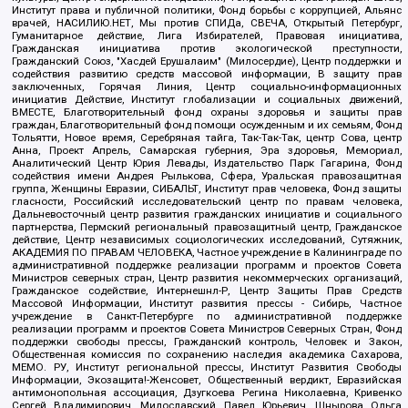
Институт права и публичной политики, Фонд борьбы с коррупцией, Альянс
врачей, НАСИЛИЮ.НЕТ, Мы против СПИДа, СВЕЧА, Открытый Петербург,
Гуманитарное действие, Лига Избирателей, Правовая инициатива,
Гражданская инициатива против экологической преступности,
Гражданский Союз, "Хасдей Ерушалаим" (Милосердие), Центр поддержки и
содействия развитию средств массовой информации, В защиту прав
заключенных, Горячая Линия, Центр социально-информационных
инициатив Действие, Институт глобализации и социальных движений,
ВМЕСТЕ, Благотворительный фонд охраны здоровья и защиты прав
граждан, Благотворительный фонд помощи осужденным и их семьям, Фонд
Тольятти, Новое время, Серебряная тайга, Так-Так-Так, центр Сова, центр
Анна, Проект Апрель, Самарская губерния, Эра здоровья, Мемориал,
Аналитический Центр Юрия Левады, Издательство Парк Гагарина, Фонд
содействия имени Андрея Рылькова, Сфера, Уральская правозащитная
группа, Женщины Евразии, СИБАЛЬТ, Институт прав человека, Фонд защиты
гласности, Российский исследовательский центр по правам человека,
Дальневосточный центр развития гражданских инициатив и социального
партнерства, Пермский региональный правозащитный центр, Гражданское
действие, Центр независимых социологических исследований, Сутяжник,
АКАДЕМИЯ ПО ПРАВАМ ЧЕЛОВЕКА, Частное учреждение в Калининграде по
административной поддержке реализации программ и проектов Совета
Министров северных стран, Центр развития некоммерческих организаций,
Гражданское содействие, Интернешнл-Р, Центр Защиты Прав Средств
Массовой Информации, Институт развития прессы - Сибирь, Частное
учреждение в Санкт-Петербурге по административной поддержке
реализации программ и проектов Совета Министров Северных Стран, Фонд
поддержки свободы прессы, Гражданский контроль, Человек и Закон,
Общественная комиссия по сохранению наследия академика Сахарова,
МЕМО. РУ, Институт региональной прессы, Институт Развития Свободы
Информации, Экозащита!-Женсовет, Общественный вердикт, Евразийская
антимонопольная ассоциация, Дзугкоева Регина Николаевна, Кривенко
Сергей Владимирович, Милославский Павел Юрьевич, Шнырова Ольга