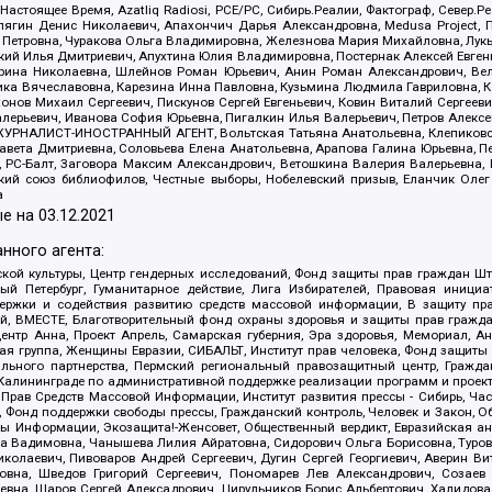
 Настоящее Время, Azatliq Radiosi, PCE/PC, Сибирь.Реалии, Фактограф, Север
ягин Денис Николаевич, Апахончич Дарья Александровна, Medusa Project, П
етровна, Чуракова Ольга Владимировна, Железнова Мария Михайловна, Лукьян
й Илья Дмитриевич, Апухтина Юлия Владимировна, Постернак Алексей Евгеньев
рина Николаевна, Шлейнов Роман Юрьевич, Анин Роман Александрович, Вел
оника Вячеславовна, Карезина Инна Павловна, Кузьмина Людмила Гавриловна
ов Михаил Сергеевич, Пискунов Сергей Евгеньевич, Ковин Виталий Сергеевич
алерьевич, Иванова София Юрьевна, Пигалкин Илья Валерьевич, Петров Алексе
а, ЖУРНАЛИСТ-ИНОСТРАННЫЙ АГЕНТ, Вольтская Татьяна Анатольевна, Клепиков
авета Дмитриевна, Соловьева Елена Анатольевна, Арапова Галина Юрьевна, П
иа, РС-Балт, Заговора Максим Александрович, Ветошкина Валерия Валерьевна
ский союз библиофилов, Честные выборы, Нобелевский призыв, Еланчик Олег
а
е на
03.12.2021
нного агента:
ой культуры, Центр гендерных исследований, Фонд защиты прав граждан Шта
 Петербург, Гуманитарное действие, Лига Избирателей, Правовая инициат
держки и содействия развитию средств массовой информации, В защиту п
ий, ВМЕСТЕ, Благотворительный фонд охраны здоровья и защиты прав граж
, центр Анна, Проект Апрель, Самарская губерния, Эра здоровья, Мемориал,
я группа, Женщины Евразии, СИБАЛЬТ, Институт прав человека, Фонд защиты 
льного партнерства, Пермский региональный правозащитный центр, Граждан
лининграде по административной поддержке реализации программ и проекто
 Прав Средств Массовой Информации, Институт развития прессы - Сибирь, Ча
, Фонд поддержки свободы прессы, Гражданский контроль, Человек и Закон, 
оды Информации, Экозащита!-Женсовет, Общественный вердикт, Евразийская а
 Вадимовна, Чанышева Лилия Айратовна, Сидорович Ольга Борисовна, Туровс
олаевич, Пивоваров Андрей Сергеевич, Дугин Сергей Георгиевич, Аверин В
вна, Шведов Григорий Сергеевич, Пономарев Лев Александрович, Созаев
евна, Щаров Сергей Алексадрович, Цирульников Борис Альбертович, Халидо