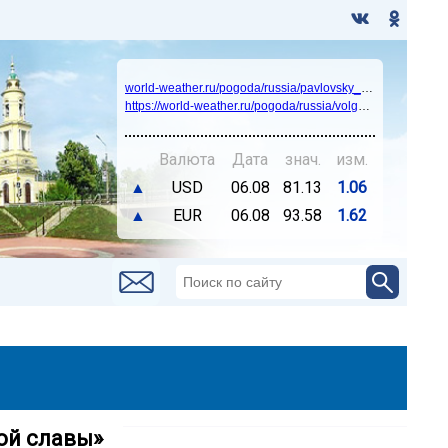
world-weather.ru/pogoda/russia/pavlovsky_posad/14days/
https://world-weather.ru/pogoda/russia/volgograd/
Валюта
Дата
знач.
изм.
▲
USD
06.08
81.13
1.06
▲
EUR
06.08
93.58
1.62
ой славы»