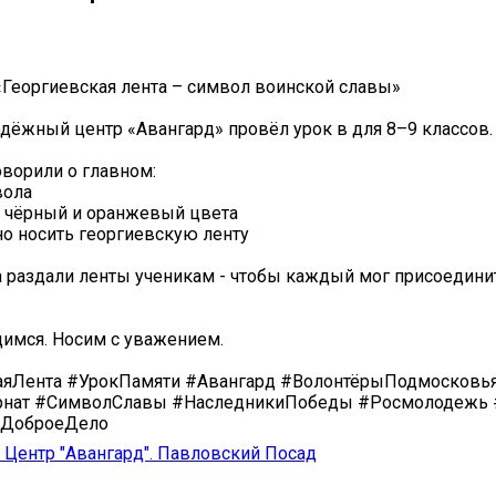
«Георгиевская лента – символ воинской славы» ️
дёжный центр «Авангард» провёл урок в для 8–9 классов.
оворили о главном:
вола
ют чёрный и оранжевый цвета
ьно носить георгиевскую ленту
а раздали ленты ученикам - чтобы каждый мог присоедини
имся. Носим с уважением.
аяЛента #УрокПамяти #Авангард #ВолонтёрыПодмосковь
рнат #СимволСлавы #НаследникиПобеды #Росмолодежь
ДоброеДело
Центр "Авангард". Павловский Посад