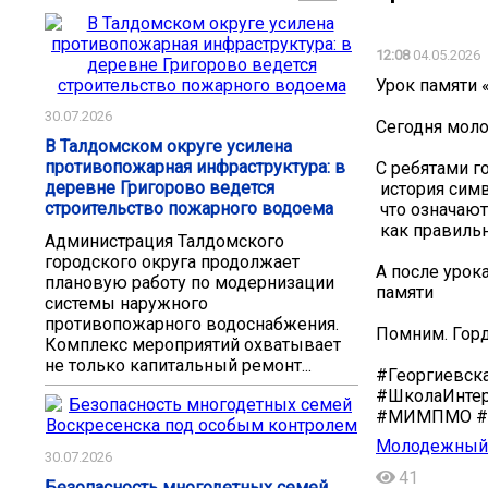
12:08
04.05.2026
Урок памяти 
30.07.2026
Сегодня моло
В Талдомском округе усилена
противопожарная инфраструктура: в
С ребятами г
деревне Григорово ведется
️ история сим
строительство пожарного водоема
️ что означа
️ как правил
Администрация Талдомского
городского округа продолжает
А после урок
плановую работу по модернизации
памяти
системы наружного
противопожарного водоснабжения.
Помним. Горд
Комплекс мероприятий охватывает
не только капитальный ремонт...
#Георгиевск
#ШколаИнте
#МИМПМО #
Молодежный 
30.07.2026
41
Безопасность многодетных семей