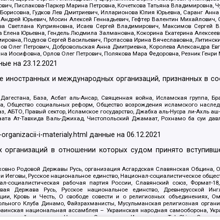
ович, Пислакова-Паркер Марина Петровна, Кочеткова Татьяна Владимировна, Ч
Борисовна, Гудков Лев Дмитриевич, Илларионова Юлия Юрьевна, Саранг Анна
Андрей Юрьевич, Мосин Алексей Геннадьевич, Гефтер Валентин Михайлович,
а Светлана Куприяновна, Исаев Сергей Владимирович, Максимов Сергей Вл
а Елена Юрьевна, Гендель Людмила Залмановна, Кокорина Екатерина Алексее
ровна, Подузов Сергей Васильевич, Протасова Ирина Вячеславовна, Литинск
ов Олег Петрович, Добровольская Анна Дмитриевна, Королева Александра Ев
яна Иосифовна, Орлов Олег Петрович, Полякова Мара Федоровна, Резник Генри
ные на
23.12.2021
ле иностранных и международных организаций, признанных в с
гестана, База, Асбат аль-Ансар, Священная война, Исламская группа, Бра
ана, Общество социальных реформ, Общество возрождения исламского насле
з, АБТО, Правый сектор, Исламское государство, Джабха аль-Нусра ли-Ахль а
та Ат-Тавхида Валь-Джихад, Чистопольский Джамаат, Рохнамо ба суи давлат
-organizacii-i-materialy.html
данные на
06.12.2021
 организаций в отношении которых судом принято вступивше
Духовно Родовой Державы Русь, организация Асгардская Славянская Община,
ли Иеговы, Русское национальное единство, Национал-социалистическое обще
нал-социалистическая рабочая партия России, Славянский союз, Формат-
вая Держава Русь, Русское национальное единство, Древнерусской Ингл
ии, Кровь и Честь, О свободе совести и о религиозных объединениях, Ом
тбольного Клуба Динамо, Файзрахманисты, Мусульманская религиозная орган
раинская национальная ассамблея – Украинская народная самооборона, Укра
ледователей инглиизма, Народная Социальная Инициатива, TulaSkins, Этноп