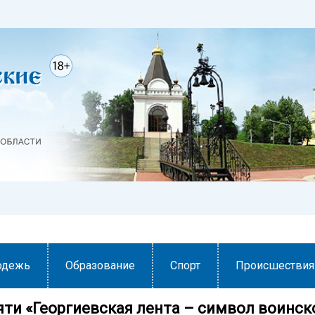
одежь
Образование
Спорт
Происшествия
яти «Георгиевская лента – символ воинск