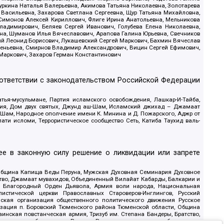
уркина Наталья Валерьевна, Акимова Татьяна Николаевна, Золотарева
 Васильевна, Захарова Светлана Сергеевна, Щур Татьяна Михайловна,
 Симонов Алексей Кириллович, Флиге Ирина Анатольевна, Мельникова
адимирович, Беляев Сергей Иванович, Голубева Елена Николаевна,
вна, Шуманов Илья Вячеславович, Арапова Галина Юрьевна, Свечников
ий Леонид Борисович, Лукашевский Сергей Маркович, Бахмин Вячеслав
геньевна, Смирнов Владимир Александрович, Вицин Сергей Ефимович,
 Маркович, Захаров Герман Константинович
оответствии с законодательством Российской Федерации
тья-мусульмане, Партия исламского освобождения, Лашкар-И-Тайба,
дия, Дом двух святых, Джунд аш-Шам, Исламский джихад – Джамаат
ш-Шам, Народное ополчение имени К. Минина и Д. Пожарского, Аджр от
и исломи, Террористическое сообщество Сеть, Катиба Таухид валь-
е в законную силу решение о ликвидации или запрете
 Община Капища Веды Перуна, Мужская Духовная Семинария Духовное
ство, Джамаат мувахидов, Объединенный Вилайат Кабарды, Балкарии и
18, Благородный Орден Дьявола, Армия воли народа, Национальная
истической церкви Православных Староверов-Инглингов, Русский
ская организация общественного политического движения Русское
изация п. Боровский Тюменского района Тюменской области, Община
инская повстанческая армия, Тризуб им. Степана Бандеры, Братство,
олитическое объединение Русские, Русское национальное объединение