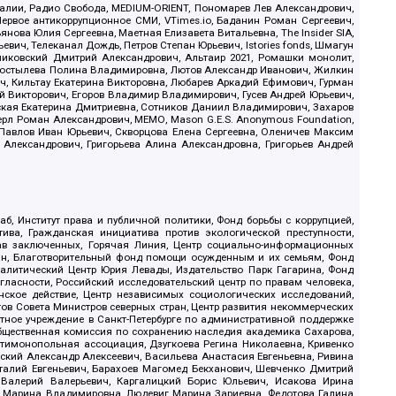
.Реалии, Радио Свобода, MEDIUM-ORIENT, Пономарев Лев Александрович,
ервое антикоррупционное СМИ, VTimes.io, Баданин Роман Сергеевич,
ова Юлия Сергеевна, Маетная Елизавета Витальевна, The Insider SIA,
ич, Телеканал Дождь, Петров Степан Юрьевич, Istories fonds, Шмагун
иковский Дмитрий Александрович, Альтаир 2021, Ромашки монолит,
, Костылева Полина Владимировна, Лютов Александр Иванович, Жилкин
, Кильтау Екатерина Викторовна, Любарев Аркадий Ефимович, Гурман
й Викторович, Егоров Владимир Владимирович, Гусев Андрей Юрьевич,
ская Екатерина Дмитриевна, Сотников Даниил Владимирович, Захаров
ерл Роман Александрович, МЕМО, Mason G.E.S. Anonymous Foundation,
, Павлов Иван Юрьевич, Скворцова Елена Сергеевна, Оленичев Максим
 Александрович, Григорьева Алина Александровна, Григорьев Андрей
б, Институт права и публичной политики, Фонд борьбы с коррупцией,
ива, Гражданская инициатива против экологической преступности,
рав заключенных, Горячая Линия, Центр социально-информационных
дан, Благотворительный фонд помощи осужденным и их семьям, Фонд
 Аналитический Центр Юрия Левады, Издательство Парк Гагарина, Фонд
гласности, Российский исследовательский центр по правам человека,
ское действие, Центр независимых социологических исследований,
в Совета Министров северных стран, Центр развития некоммерческих
стное учреждение в Санкт-Петербурге по административной поддержке
Общественная комиссия по сохранению наследия академика Сахарова,
нтимонопольная ассоциация, Дзугкоева Регина Николаевна, Кривенко
кий Александр Алексеевич, Васильева Анастасия Евгеньевна, Ривина
италий Евгеньевич, Барахоев Магомед Бекханович, Шевченко Дмитрий
 Валерий Валерьевич, Каргалицкий Борис Юльевич, Исакова Ирина
ва Марина Владимировна, Людевиг Марина Зариевна, Федотова Галина