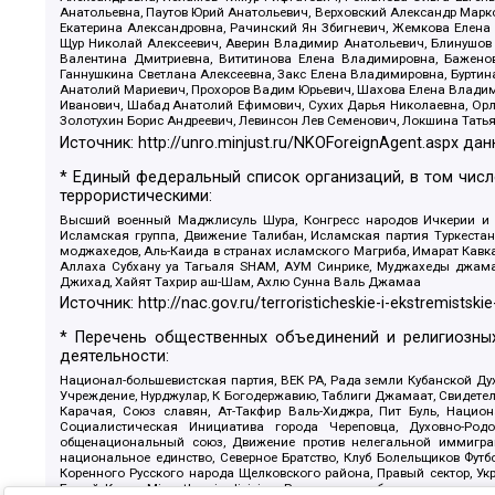
Анатольевна, Паутов Юрий Анатольевич, Верховский Александр Марк
Екатерина Александровна, Рачинский Ян Збигневич, Жемкова Елена 
Щур Николай Алексеевич, Аверин Владимир Анатольевич, Блинушов 
Валентина Дмитриевна, Вититинова Елена Владимировна, Баженов
Ганнушкина Светлана Алексеевна, Закс Елена Владимировна, Буртин
Анатолий Мариевич, Прохоров Вадим Юрьевич, Шахова Елена Владими
Иванович, Шабад Анатолий Ефимович, Сухих Дарья Николаевна, Орл
Золотухин Борис Андреевич, Левинсон Лев Семенович, Локшина Тать
Источник:
http://unro.minjust.ru/NKOForeignAgent.aspx
дан
* Единый федеральный список организаций, в том чис
террористическими:
Высший военный Маджлисуль Шура, Конгресс народов Ичкерии и Да
Исламская группа, Движение Талибан, Исламская партия Туркест
моджахедов, Аль-Каида в странах исламского Магриба, Имарат Кавка
Аллаха Субхану уа Тагьаля SHAM, АУМ Синрике, Муджахеды джамаа
Джихад, Хайят Тахрир аш-Шам, Ахлю Сунна Валь Джамаа
Источник:
http://nac.gov.ru/terroristicheskie-i-ekstremistskie
* Перечень общественных объединений и религиозных
деятельности:
Национал-большевистская партия, ВЕК РА, Рада земли Кубанской 
Учреждение, Нурджулар, К Богодержавию, Таблиги Джамаат, Свидете
Карачая, Союз славян, Ат-Такфир Валь-Хиджра, Пит Буль, Нацио
Социалистическая Инициатива города Череповца, Духовно-Родо
общенациональный союз, Движение против нелегальной иммиграц
национальное единство, Северное Братство, Клуб Болельщиков Фу
Коренного Русского народа Щелковского района, Правый сектор, Ук
Белый Крест, Misanthropic division, Религиозное объединение пос