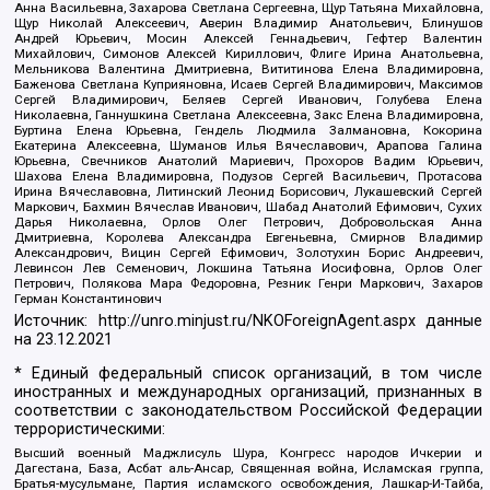
Анна Васильевна, Захарова Светлана Сергеевна, Щур Татьяна Михайловна,
Щур Николай Алексеевич, Аверин Владимир Анатольевич, Блинушов
Андрей Юрьевич, Мосин Алексей Геннадьевич, Гефтер Валентин
Михайлович, Симонов Алексей Кириллович, Флиге Ирина Анатольевна,
Мельникова Валентина Дмитриевна, Вититинова Елена Владимировна,
Баженова Светлана Куприяновна, Исаев Сергей Владимирович, Максимов
Сергей Владимирович, Беляев Сергей Иванович, Голубева Елена
Николаевна, Ганнушкина Светлана Алексеевна, Закс Елена Владимировна,
Буртина Елена Юрьевна, Гендель Людмила Залмановна, Кокорина
Екатерина Алексеевна, Шуманов Илья Вячеславович, Арапова Галина
Юрьевна, Свечников Анатолий Мариевич, Прохоров Вадим Юрьевич,
Шахова Елена Владимировна, Подузов Сергей Васильевич, Протасова
Ирина Вячеславовна, Литинский Леонид Борисович, Лукашевский Сергей
Маркович, Бахмин Вячеслав Иванович, Шабад Анатолий Ефимович, Сухих
Дарья Николаевна, Орлов Олег Петрович, Добровольская Анна
Дмитриевна, Королева Александра Евгеньевна, Смирнов Владимир
Александрович, Вицин Сергей Ефимович, Золотухин Борис Андреевич,
Левинсон Лев Семенович, Локшина Татьяна Иосифовна, Орлов Олег
Петрович, Полякова Мара Федоровна, Резник Генри Маркович, Захаров
Герман Константинович
Источник:
http://unro.minjust.ru/NKOForeignAgent.aspx
данные
на
23.12.2021
* Единый федеральный список организаций, в том числе
иностранных и международных организаций, признанных в
соответствии с законодательством Российской Федерации
террористическими:
Высший военный Маджлисуль Шура, Конгресс народов Ичкерии и
Дагестана, База, Асбат аль-Ансар, Священная война, Исламская группа,
Братья-мусульмане, Партия исламского освобождения, Лашкар-И-Тайба,