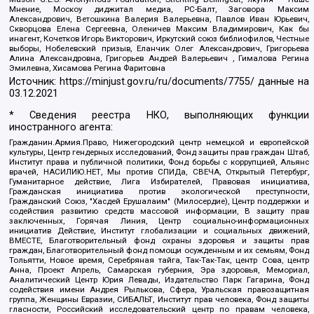
Мнение, Москоу диджитал медиа, РС-Балт, Заговора Максим
Александрович, Ветошкина Валерия Валерьевна, Павлов Иван Юрьевич,
Скворцова Елена Сергеевна, Оленичев Максим Владимирович, Как бы
инагент, Кочетков Игорь Викторович, Иркутский союз библиофилов, Честные
выборы, Нобелевский призыв, Еланчик Олег Александрович, Григорьева
Алина Александровна, Григорьев Андрей Валерьевич , Гималова Регина
Эмилевна, Хисамова Регина Фаритовна
Источник:
https://minjust.gov.ru/ru/documents/7755/
данные на
03.12.2021
* Сведения реестра НКО, выполняющих функции
иностранного агента:
Гражданин.Армия.Право, Нижегородский центр немецкой и европейской
культуры, Центр гендерных исследований, Фонд защиты прав граждан Штаб,
Институт права и публичной политики, Фонд борьбы с коррупцией, Альянс
врачей, НАСИЛИЮ.НЕТ, Мы против СПИДа, СВЕЧА, Открытый Петербург,
Гуманитарное действие, Лига Избирателей, Правовая инициатива,
Гражданская инициатива против экологической преступности,
Гражданский Союз, "Хасдей Ерушалаим" (Милосердие), Центр поддержки и
содействия развитию средств массовой информации, В защиту прав
заключенных, Горячая Линия, Центр социально-информационных
инициатив Действие, Институт глобализации и социальных движений,
ВМЕСТЕ, Благотворительный фонд охраны здоровья и защиты прав
граждан, Благотворительный фонд помощи осужденным и их семьям, Фонд
Тольятти, Новое время, Серебряная тайга, Так-Так-Так, центр Сова, центр
Анна, Проект Апрель, Самарская губерния, Эра здоровья, Мемориал,
Аналитический Центр Юрия Левады, Издательство Парк Гагарина, Фонд
содействия имени Андрея Рылькова, Сфера, Уральская правозащитная
группа, Женщины Евразии, СИБАЛЬТ, Институт прав человека, Фонд защиты
гласности, Российский исследовательский центр по правам человека,