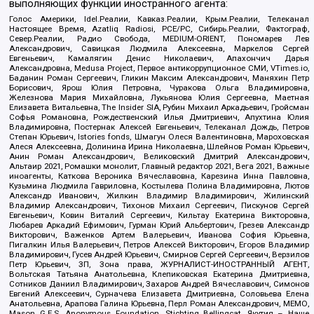
выполняющих функции иностранного агента:
Голос Америки, Idel.Реалии, Кавказ.Реалии, Крым.Реалии, Телеканал
Настоящее Время, Azatliq Radiosi, PCE/PC, Сибирь.Реалии, Фактограф,
Север.Реалии, Радио Свобода, MEDIUM-ORIENT, Пономарев Лев
Александрович, Савицкая Людмила Алексеевна, Маркелов Сергей
Евгеньевич, Камалягин Денис Николаевич, Апахончич Дарья
Александровна, Medusa Project, Первое антикоррупционное СМИ, VTimes.io,
Баданин Роман Сергеевич, Гликин Максим Александрович, Маняхин Петр
Борисович, Ярош Юлия Петровна, Чуракова Ольга Владимировна,
Железнова Мария Михайловна, Лукьянова Юлия Сергеевна, Маетная
Елизавета Витальевна, The Insider SIA, Рубин Михаил Аркадьевич, Гройсман
Софья Романовна, Рождественский Илья Дмитриевич, Апухтина Юлия
Владимировна, Постернак Алексей Евгеньевич, Телеканал Дождь, Петров
Степан Юрьевич, Istories fonds, Шмагун Олеся Валентиновна, Мароховская
Алеся Алексеевна, Долинина Ирина Николаевна, Шлейнов Роман Юрьевич,
Анин Роман Александрович, Великовский Дмитрий Александрович,
Альтаир 2021, Ромашки монолит, Главный редактор 2021, Вега 2021, Важные
иноагенты, Каткова Вероника Вячеславовна, Карезина Инна Павловна,
Кузьмина Людмила Гавриловна, Костылева Полина Владимировна, Лютов
Александр Иванович, Жилкин Владимир Владимирович, Жилинский
Владимир Александрович, Тихонов Михаил Сергеевич, Пискунов Сергей
Евгеньевич, Ковин Виталий Сергеевич, Кильтау Екатерина Викторовна,
Любарев Аркадий Ефимович, Гурман Юрий Альбертович, Грезев Александр
Викторович, Важенков Артем Валерьевич, Иванова София Юрьевна,
Пигалкин Илья Валерьевич, Петров Алексей Викторович, Егоров Владимир
Владимирович, Гусев Андрей Юрьевич, Смирнов Сергей Сергеевич, Верзилов
Петр Юрьевич, ЗП, Зона права, ЖУРНАЛИСТ-ИНОСТРАННЫЙ АГЕНТ,
Вольтская Татьяна Анатольевна, Клепиковская Екатерина Дмитриевна,
Сотников Даниил Владимирович, Захаров Андрей Вячеславович, Симонов
Евгений Алексеевич, Сурначева Елизавета Дмитриевна, Соловьева Елена
Анатольевна, Арапова Галина Юрьевна, Перл Роман Александрович, МЕМО,
Mason G.E.S. Anonymous Foundation, Stichting Bellingcat, Якутия – Наше