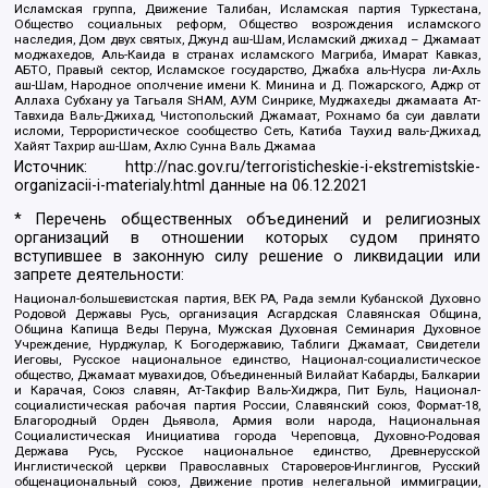
Исламская группа, Движение Талибан, Исламская партия Туркестана,
Общество социальных реформ, Общество возрождения исламского
наследия, Дом двух святых, Джунд аш-Шам, Исламский джихад – Джамаат
моджахедов, Аль-Каида в странах исламского Магриба, Имарат Кавказ,
АБТО, Правый сектор, Исламское государство, Джабха аль-Нусра ли-Ахль
аш-Шам, Народное ополчение имени К. Минина и Д. Пожарского, Аджр от
Аллаха Субхану уа Тагьаля SHAM, АУМ Синрике, Муджахеды джамаата Ат-
Тавхида Валь-Джихад, Чистопольский Джамаат, Рохнамо ба суи давлати
исломи, Террористическое сообщество Сеть, Катиба Таухид валь-Джихад,
Хайят Тахрир аш-Шам, Ахлю Сунна Валь Джамаа
Источник:
http://nac.gov.ru/terroristicheskie-i-ekstremistskie-
organizacii-i-materialy.html
данные на
06.12.2021
* Перечень общественных объединений и религиозных
организаций в отношении которых судом принято
вступившее в законную силу решение о ликвидации или
запрете деятельности:
Национал-большевистская партия, ВЕК РА, Рада земли Кубанской Духовно
Родовой Державы Русь, организация Асгардская Славянская Община,
Община Капища Веды Перуна, Мужская Духовная Семинария Духовное
Учреждение, Нурджулар, К Богодержавию, Таблиги Джамаат, Свидетели
Иеговы, Русское национальное единство, Национал-социалистическое
общество, Джамаат мувахидов, Объединенный Вилайат Кабарды, Балкарии
и Карачая, Союз славян, Ат-Такфир Валь-Хиджра, Пит Буль, Национал-
социалистическая рабочая партия России, Славянский союз, Формат-18,
Благородный Орден Дьявола, Армия воли народа, Национальная
Социалистическая Инициатива города Череповца, Духовно-Родовая
Держава Русь, Русское национальное единство, Древнерусской
Инглистической церкви Православных Староверов-Инглингов, Русский
общенациональный союз, Движение против нелегальной иммиграции,