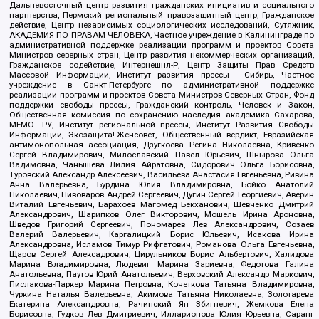
Дальневосточный центр развития гражданских инициатив и социального
партнерства, Пермский региональный правозащитный центр, Гражданское
действие, Центр независимых социологических исследований, Сутяжник,
АКАДЕМИЯ ПО ПРАВАМ ЧЕЛОВЕКА, Частное учреждение в Калининграде по
административной поддержке реализации программ и проектов Совета
Министров северных стран, Центр развития некоммерческих организаций,
Гражданское содействие, Интернешнл-Р, Центр Защиты Прав Средств
Массовой Информации, Институт развития прессы - Сибирь, Частное
учреждение в Санкт-Петербурге по административной поддержке
реализации программ и проектов Совета Министров Северных Стран, Фонд
поддержки свободы прессы, Гражданский контроль, Человек и Закон,
Общественная комиссия по сохранению наследия академика Сахарова,
МЕМО. РУ, Институт региональной прессы, Институт Развития Свободы
Информации, Экозащита!-Женсовет, Общественный вердикт, Евразийская
антимонопольная ассоциация, Дзугкоева Регина Николаевна, Кривенко
Сергей Владимирович, Милославский Павел Юрьевич, Шнырова Ольга
Вадимовна, Чанышева Лилия Айратовна, Сидорович Ольга Борисовна,
Туровский Александр Алексеевич, Васильева Анастасия Евгеньевна, Ривина
Анна Валерьевна, Бурдина Юлия Владимировна, Бойко Анатолий
Николаевич, Пивоваров Андрей Сергеевич, Дугин Сергей Георгиевич, Аверин
Виталий Евгеньевич, Барахоев Магомед Бекханович, Шевченко Дмитрий
Александрович, Шарипков Олег Викторович, Мошель Ирина Ароновна,
Шведов Григорий Сергеевич, Пономарев Лев Александрович, Созаев
Валерий Валерьевич, Каргалицкий Борис Юльевич, Исакова Ирина
Александровна, Исламов Тимур Рифгатович, Романова Ольга Евгеньевна,
Щаров Сергей Алексадрович, Цирульников Борис Альбертович, Халидова
Марина Владимировна, Людевиг Марина Зариевна, Федотова Галина
Анатольевна, Паутов Юрий Анатольевич, Верховский Александр Маркович,
Пислакова-Паркер Марина Петровна, Кочеткова Татьяна Владимировна,
Чуркина Наталья Валерьевна, Акимова Татьяна Николаевна, Золотарева
Екатерина Александровна, Рачинский Ян Збигневич, Жемкова Елена
Борисовна, Гудков Лев Дмитриевич, Илларионова Юлия Юрьевна, Саранг