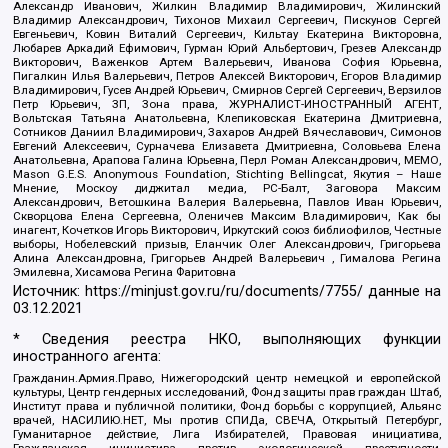
Александр Иванович, Жилкин Владимир Владимирович, Жилинский
Владимир Александрович, Тихонов Михаил Сергеевич, Пискунов Сергей
Евгеньевич, Ковин Виталий Сергеевич, Кильтау Екатерина Викторовна,
Любарев Аркадий Ефимович, Гурман Юрий Альбертович, Грезев Александр
Викторович, Важенков Артем Валерьевич, Иванова София Юрьевна,
Пигалкин Илья Валерьевич, Петров Алексей Викторович, Егоров Владимир
Владимирович, Гусев Андрей Юрьевич, Смирнов Сергей Сергеевич, Верзилов
Петр Юрьевич, ЗП, Зона права, ЖУРНАЛИСТ-ИНОСТРАННЫЙ АГЕНТ,
Вольтская Татьяна Анатольевна, Клепиковская Екатерина Дмитриевна,
Сотников Даниил Владимирович, Захаров Андрей Вячеславович, Симонов
Евгений Алексеевич, Сурначева Елизавета Дмитриевна, Соловьева Елена
Анатольевна, Арапова Галина Юрьевна, Перл Роман Александрович, МЕМО,
Mason G.E.S. Anonymous Foundation, Stichting Bellingcat, Якутия – Наше
Мнение, Москоу диджитал медиа, РС-Балт, Заговора Максим
Александрович, Ветошкина Валерия Валерьевна, Павлов Иван Юрьевич,
Скворцова Елена Сергеевна, Оленичев Максим Владимирович, Как бы
инагент, Кочетков Игорь Викторович, Иркутский союз библиофилов, Честные
выборы, Нобелевский призыв, Еланчик Олег Александрович, Григорьева
Алина Александровна, Григорьев Андрей Валерьевич , Гималова Регина
Эмилевна, Хисамова Регина Фаритовна
Источник:
https://minjust.gov.ru/ru/documents/7755/
данные на
03.12.2021
* Сведения реестра НКО, выполняющих функции
иностранного агента:
Гражданин.Армия.Право, Нижегородский центр немецкой и европейской
культуры, Центр гендерных исследований, Фонд защиты прав граждан Штаб,
Институт права и публичной политики, Фонд борьбы с коррупцией, Альянс
врачей, НАСИЛИЮ.НЕТ, Мы против СПИДа, СВЕЧА, Открытый Петербург,
Гуманитарное действие, Лига Избирателей, Правовая инициатива,