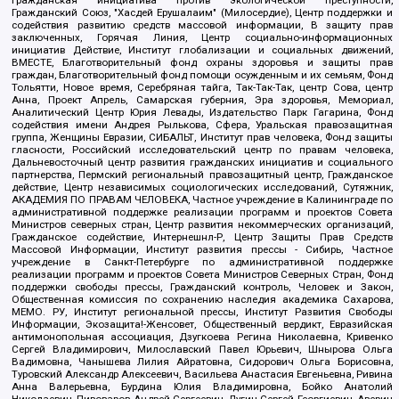
Гражданская инициатива против экологической преступности,
Гражданский Союз, "Хасдей Ерушалаим" (Милосердие), Центр поддержки и
содействия развитию средств массовой информации, В защиту прав
заключенных, Горячая Линия, Центр социально-информационных
инициатив Действие, Институт глобализации и социальных движений,
ВМЕСТЕ, Благотворительный фонд охраны здоровья и защиты прав
граждан, Благотворительный фонд помощи осужденным и их семьям, Фонд
Тольятти, Новое время, Серебряная тайга, Так-Так-Так, центр Сова, центр
Анна, Проект Апрель, Самарская губерния, Эра здоровья, Мемориал,
Аналитический Центр Юрия Левады, Издательство Парк Гагарина, Фонд
содействия имени Андрея Рылькова, Сфера, Уральская правозащитная
группа, Женщины Евразии, СИБАЛЬТ, Институт прав человека, Фонд защиты
гласности, Российский исследовательский центр по правам человека,
Дальневосточный центр развития гражданских инициатив и социального
партнерства, Пермский региональный правозащитный центр, Гражданское
действие, Центр независимых социологических исследований, Сутяжник,
АКАДЕМИЯ ПО ПРАВАМ ЧЕЛОВЕКА, Частное учреждение в Калининграде по
административной поддержке реализации программ и проектов Совета
Министров северных стран, Центр развития некоммерческих организаций,
Гражданское содействие, Интернешнл-Р, Центр Защиты Прав Средств
Массовой Информации, Институт развития прессы - Сибирь, Частное
учреждение в Санкт-Петербурге по административной поддержке
реализации программ и проектов Совета Министров Северных Стран, Фонд
поддержки свободы прессы, Гражданский контроль, Человек и Закон,
Общественная комиссия по сохранению наследия академика Сахарова,
МЕМО. РУ, Институт региональной прессы, Институт Развития Свободы
Информации, Экозащита!-Женсовет, Общественный вердикт, Евразийская
антимонопольная ассоциация, Дзугкоева Регина Николаевна, Кривенко
Сергей Владимирович, Милославский Павел Юрьевич, Шнырова Ольга
Вадимовна, Чанышева Лилия Айратовна, Сидорович Ольга Борисовна,
Туровский Александр Алексеевич, Васильева Анастасия Евгеньевна, Ривина
Анна Валерьевна, Бурдина Юлия Владимировна, Бойко Анатолий