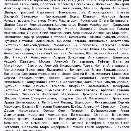
Николаевич, Пивоваров Андрей Сергеевич, Дугин Сергей Георгиевич, Аверин
Виталий Евгеньевич, Барахоев Магомед Бекханович, Шевченко Дмитрий
Александрович, Шарипков Олег Викторович, Мошель Ирина Ароновна,
Шведов Григорий Сергеевич, Пономарев Лев Александрович, Созаев
Валерий Валерьевич, Каргалицкий Борис Юльевич, Исакова Ирина
Александровна, Исламов Тимур Рифгатович, Романова Ольга Евгеньевна,
Щаров Сергей Алексадрович, Цирульников Борис Альбертович, Халидова
Марина Владимировна, Людевиг Марина Зариевна, Федотова Галина
Анатольевна, Паутов Юрий Анатольевич, Верховский Александр Маркович,
Пислакова-Паркер Марина Петровна, Кочеткова Татьяна Владимировна,
Чуркина Наталья Валерьевна, Акимова Татьяна Николаевна, Золотарева
Екатерина Александровна, Рачинский Ян Збигневич, Жемкова Елена
Борисовна, Гудков Лев Дмитриевич, Илларионова Юлия Юрьевна, Саранг
Анна Васильевна, Захарова Светлана Сергеевна, Щур Татьяна Михайловна,
Щур Николай Алексеевич, Аверин Владимир Анатольевич, Блинушов
Андрей Юрьевич, Мосин Алексей Геннадьевич, Гефтер Валентин
Михайлович, Симонов Алексей Кириллович, Флиге Ирина Анатольевна,
Мельникова Валентина Дмитриевна, Вититинова Елена Владимировна,
Баженова Светлана Куприяновна, Исаев Сергей Владимирович, Максимов
Сергей Владимирович, Беляев Сергей Иванович, Голубева Елена
Николаевна, Ганнушкина Светлана Алексеевна, Закс Елена Владимировна,
Буртина Елена Юрьевна, Гендель Людмила Залмановна, Кокорина
Екатерина Алексеевна, Шуманов Илья Вячеславович, Арапова Галина
Юрьевна, Свечников Анатолий Мариевич, Прохоров Вадим Юрьевич,
Шахова Елена Владимировна, Подузов Сергей Васильевич, Протасова
Ирина Вячеславовна, Литинский Леонид Борисович, Лукашевский Сергей
Маркович, Бахмин Вячеслав Иванович, Шабад Анатолий Ефимович, Сухих
Дарья Николаевна, Орлов Олег Петрович, Добровольская Анна
Дмитриевна, Королева Александра Евгеньевна, Смирнов Владимир
Александрович, Вицин Сергей Ефимович, Золотухин Борис Андреевич,
Левинсон Лев Семенович, Локшина Татьяна Иосифовна, Орлов Олег
Петрович, Полякова Мара Федоровна, Резник Генри Маркович, Захаров