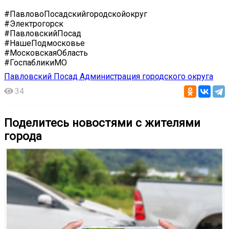
#ПавловоПосадскийгородскойокруг
#Электрогорск
#ПавловскийПосад
#НашеПодмосковье
#МосковскаяОбласть
#ГоспабликиМО
Павловский Посад Администрация городского округа
34
Поделитесь новостями с жителями
города