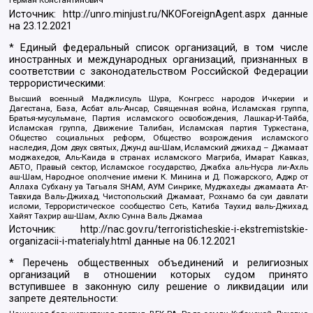
Герман Константинович
Источник:
http://unro.minjust.ru/NKOForeignAgent.aspx
данные
на
23.12.2021
* Единый федеральный список организаций, в том числе
иностранных и международных организаций, признанных в
соответствии с законодательством Российской Федерации
террористическими:
Высший военный Маджлисуль Шура, Конгресс народов Ичкерии и
Дагестана, База, Асбат аль-Ансар, Священная война, Исламская группа,
Братья-мусульмане, Партия исламского освобождения, Лашкар-И-Тайба,
Исламская группа, Движение Талибан, Исламская партия Туркестана,
Общество социальных реформ, Общество возрождения исламского
наследия, Дом двух святых, Джунд аш-Шам, Исламский джихад – Джамаат
моджахедов, Аль-Каида в странах исламского Магриба, Имарат Кавказ,
АБТО, Правый сектор, Исламское государство, Джабха аль-Нусра ли-Ахль
аш-Шам, Народное ополчение имени К. Минина и Д. Пожарского, Аджр от
Аллаха Субхану уа Тагьаля SHAM, АУМ Синрике, Муджахеды джамаата Ат-
Тавхида Валь-Джихад, Чистопольский Джамаат, Рохнамо ба суи давлати
исломи, Террористическое сообщество Сеть, Катиба Таухид валь-Джихад,
Хайят Тахрир аш-Шам, Ахлю Сунна Валь Джамаа
Источник:
http://nac.gov.ru/terroristicheskie-i-ekstremistskie-
organizacii-i-materialy.html
данные на
06.12.2021
* Перечень общественных объединений и религиозных
организаций в отношении которых судом принято
вступившее в законную силу решение о ликвидации или
запрете деятельности: