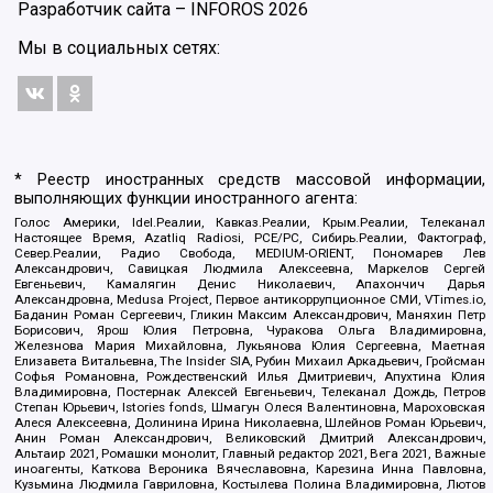
Разработчик сайта –
INFOROS
2026
Мы в социальных сетях:
* Реестр иностранных средств массовой информации,
выполняющих функции иностранного агента:
Голос Америки, Idel.Реалии, Кавказ.Реалии, Крым.Реалии, Телеканал
Настоящее Время, Azatliq Radiosi, PCE/PC, Сибирь.Реалии, Фактограф,
Север.Реалии, Радио Свобода, MEDIUM-ORIENT, Пономарев Лев
Александрович, Савицкая Людмила Алексеевна, Маркелов Сергей
Евгеньевич, Камалягин Денис Николаевич, Апахончич Дарья
Александровна, Medusa Project, Первое антикоррупционное СМИ, VTimes.io,
Баданин Роман Сергеевич, Гликин Максим Александрович, Маняхин Петр
Борисович, Ярош Юлия Петровна, Чуракова Ольга Владимировна,
Железнова Мария Михайловна, Лукьянова Юлия Сергеевна, Маетная
Елизавета Витальевна, The Insider SIA, Рубин Михаил Аркадьевич, Гройсман
Софья Романовна, Рождественский Илья Дмитриевич, Апухтина Юлия
Владимировна, Постернак Алексей Евгеньевич, Телеканал Дождь, Петров
Степан Юрьевич, Istories fonds, Шмагун Олеся Валентиновна, Мароховская
Алеся Алексеевна, Долинина Ирина Николаевна, Шлейнов Роман Юрьевич,
Анин Роман Александрович, Великовский Дмитрий Александрович,
Альтаир 2021, Ромашки монолит, Главный редактор 2021, Вега 2021, Важные
иноагенты, Каткова Вероника Вячеславовна, Карезина Инна Павловна,
Кузьмина Людмила Гавриловна, Костылева Полина Владимировна, Лютов