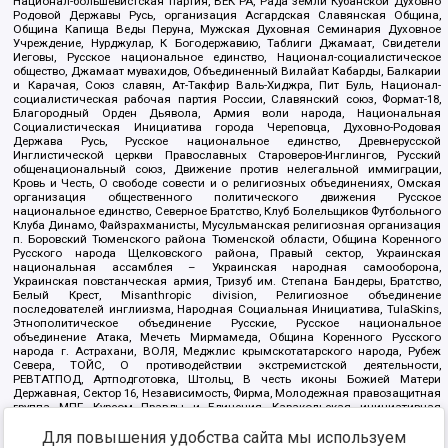
Национал-большевистская партия, ВЕК РА, Рада земли Кубанской Духовно
Родовой Державы Русь, организация Асгардская Славянская Община,
Община Капища Веды Перуна, Мужская Духовная Семинария Духовное
Учреждение, Нурджулар, К Богодержавию, Таблиги Джамаат, Свидетели
Иеговы, Русское национальное единство, Национал-социалистическое
общество, Джамаат мувахидов, Объединенный Вилайат Кабарды, Балкарии
и Карачая, Союз славян, Ат-Такфир Валь-Хиджра, Пит Буль, Национал-
социалистическая рабочая партия России, Славянский союз, Формат-18,
Благородный Орден Дьявола, Армия воли народа, Национальная
Социалистическая Инициатива города Череповца, Духовно-Родовая
Держава Русь, Русское национальное единство, Древнерусской
Инглистической церкви Православных Староверов-Инглингов, Русский
общенациональный союз, Движение против нелегальной иммиграции,
Кровь и Честь, О свободе совести и о религиозных объединениях, Омская
организация общественного политического движения Русское
национальное единство, Северное Братство, Клуб Болельщиков Футбольного
Клуба Динамо, Файзрахманисты, Мусульманская религиозная организация
п. Боровский Тюменского района Тюменской области, Община Коренного
Русского народа Щелковского района, Правый сектор, Украинская
национальная ассамблея – Украинская народная самооборона,
Украинская повстанческая армия, Тризуб им. Степана Бандеры, Братство,
Белый Крест, Misanthropic division, Религиозное объединение
последователей инглиизма, Народная Социальная Инициатива, TulaSkins,
Этнополитическое объединение Русские, Русское национальное
объединение Атака, Мечеть Мирмамеда, Община Коренного Русского
народа г. Астрахани, ВОЛЯ, Меджлис крымскотатарского народа, Рубеж
Севера, ТОЙС, О противодействии экстремистской деятельности,
РЕВТАТПОД, Артподготовка, Штольц, В честь иконы Божией Матери
Державная, Сектор 16, Независимость, Фирма, Молодежная правозащитная
группа МПГ, Курсом Правды и Единения, Каракольская инициативная
группа, Автоград Крю, Союз Славянских Сил Руси, Алля-Аят,
Для повышения удобства сайта мы используем
Благотворительный пансионат Ак Умут, Русская республика Русь,